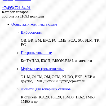
+7(495) 721-84-01
Каталог товаров
состоит из 11693 позиций
Оснастка и комплектующие
Виброопоры
ОВ, BR, EM, EPC, FC, LME, PCA, SG, SLM, TK,
EC
Патроны токарные
БелТАПАЗ, БЗСП, BISON-BIAL и запчасти
Муфты электромагнитные
Э11М, Э1ТМ, ЭМ, ЭТМ, KLDO, EKR, VEP и
другие, ЭМЩ щётки и щёткодержатели
Люнеты для токарных станков
К станкам 16А20, 16К20, 16М30, 1К62, 1М63,
1М65 и др.