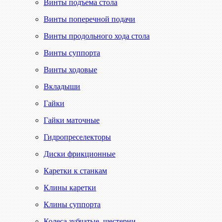
Винты подъема стола
Винты поперечной подачи
Винты продольного хода стола
Винты суппорта
Винты ходовые
Вкладыши
Гайки
Гайки маточные
Гидропреселекторы
Диски фрикционные
Каретки к станкам
Клины каретки
Клины суппорта
Колеса зубчатые, шестерни