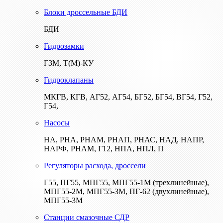
Блоки дроссельные БДИ
БДИ
Гидрозамки
ГЗМ, Т(М)-КУ
Гидроклапаны
МКГВ, КГВ, АГ52, АГ54, БГ52, БГ54, ВГ54, Г52,
Г54,
Насосы
НА, РНА, РНАМ, РНАП, РНАС, НАД, НАПР,
НАРФ, РНАМ, Г12, НПА, НПЛ, П
Регуляторы расхода, дроссели
Г55, ПГ55, МПГ55, МПГ55-1М (трехлинейные),
МПГ55-2М, МПГ55-3М, ПГ-62 (двухлинейные),
МПГ55-3М
Станции смазочные СДР