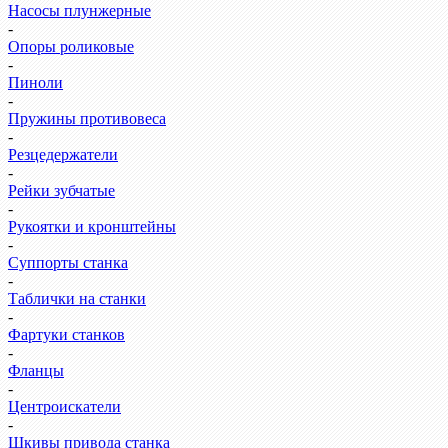
Насосы плунжерные
-
Опоры роликовые
-
Пиноли
-
Пружины противовеса
-
Резцедержатели
-
Рейки зубчатые
-
Рукоятки и кронштейны
-
Суппорты станка
-
Таблички на станки
-
Фартуки станков
-
Фланцы
-
Центроискатели
-
Шкивы привода станка