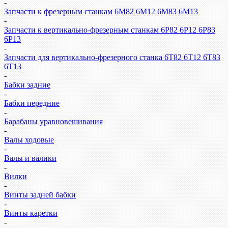
-
Запчасти к фрезерным станкам 6М82 6М12 6М83 6М13
-
Запчасти к вертикально-фрезерным станкам 6Р82 6Р12 6Р83
6Р13
-
Запчасти для вертикально-фрезерного станка 6Т82 6Т12 6Т83
6Т13
-
Бабки задние
-
Бабки передние
-
Барабаны уравновешивания
-
Валы ходовые
-
Валы и валики
-
Вилки
-
Винты задней бабки
-
Винты каретки
-