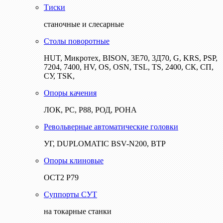
Тиски
станочные и слесарные
Столы поворотные
HUT, Микротех, BISON, 3Е70, 3Д70, G, KRS, PSP,
7204, 7400, HV, OS, OSN, TSL, TS, 2400, СК, СП,
СУ, TSK,
Опоры качения
ЛОК, РС, Р88, РОД, РОНА
Револьверные автоматические головки
УГ, DUPLOMATIC BSV-N200, ВТР
Опоры клиновые
ОСТ2 Р79
Суппорты СУТ
на токарные станки