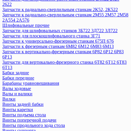
2622
Запчасти к радиально-сверлильным станкам 2К52, 2К522
Запчасти к радиально-сверлильным станкам 2М55 2М57 2М58
2А554 2А576
Шлифовальные прочие
Запчасти для шлифовальных станков 3Б722 3Д722 3Л722
Запчасти для плоскошлифовального станка 3Г71
Запчасти к универсально-фрезерным станкам 675П 676
Запчасти к фрезерным станкам 6М82 6М12 6М83 6М13
Запчасти к вертикально-фрезерным станкам 6Р82 6Р12 6Р83
6Р13
Запчасти для вертикально-фрезерного станка 6Т82 6Т12 6Т83
6Т13
Бабки задние
Бабки передние
Барабаны уравновешивания
Валы ходовые
Валы и валики
Вилки
Винты задней бабки
Винты каретки
Винты подъема стола
Винты поперечной подачи
Винты продольного хода стола
Винты суппорта