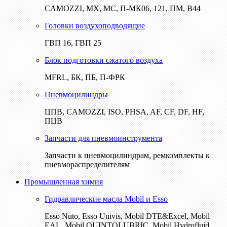
CAMOZZI, МХ, МС, П-МК06, 121, ПМ, В44
Головки воздухоподводящие
ГВП 16, ГВП 25
Блок подготовки сжатого воздуха
MFRL, БК, ПБ, П-ФРК
Пневмоцилиндры
ЦПВ, CAMOZZI, ISO, PHSA, AF, CF, DF, HF,
ПЦВ
Запчасти для пневмоинструмента
Запчасти к пневмоцилиндрам, ремкомплекты к
пневмораспределителям
Промышленная химия
Гидравлические масла Mobil и Esso
Esso Nuto, Esso Univis, Mobil DTE&Excel, Mobil
EAL, Mobil QUINTOLUBRIC, Mobil Hydrofluid,