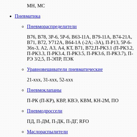
МН, МС
Пневматика
Пневмораспределители
В76, В78, 3Р-6, 5Р-6, В63-11А, В79-11А, В74-21А,
В71, В72, У712А, В64-1А (-2А; -3А), П-Р13, 5Р-6-
36х-3, А2, А3, А4, КТ, В71, В72,П-РК3.1 (П-РК3.2,
П-РК3.3, П-РК3.4, П-РК3.5, П-РК3.6, П-РК3.7), П-
РЭ 3/2,5, П-ЭПР, ПЭК
Уравновешиватели пневматические
21-ххх, 31-ххх, 52-ххх
Пневмоклапаны
П-РК (П-КР), КВР, КВЭ, КВМ, КН-2М, ПО
Пневмодроссели
ПД, П-ДМ, П-ДК, П-ДГ, RFO
Маслораспылители