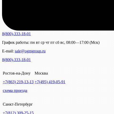
8(800)-333-18-01
График работы:
пн
вт
ср
чт
пт
сб
вс
,
08:00—17:00 (Мск)
E-mail:
sale@ogmgroup.ru
8(800)-333-18-01
Ростов-на-Дону
Москва
+7(863)
219-13-13
+7(495)
419-05-91
схема проезда
Санкт-Петербург
+7(812)
309-25-15