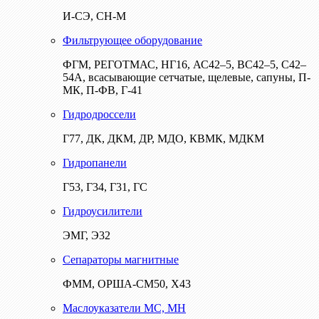
И-СЭ, СН-М
Фильтрующее оборудование
ФГМ, РЕГОТМАС, НГ16, АС42–5, ВС42–5, С42–
54А, всасывающие сетчатые, щелевые, сапуны, П-
МК, П-ФВ, Г-41
Гидродроссели
Г77, ДК, ДКМ, ДР, МДО, КВМК, МДКМ
Гидропанели
Г53, Г34, Г31, ГС
Гидроусилители
ЭМГ, Э32
Сепараторы магнитные
ФММ, ОРША-СМ50, Х43
Маслоуказатели МС, МН