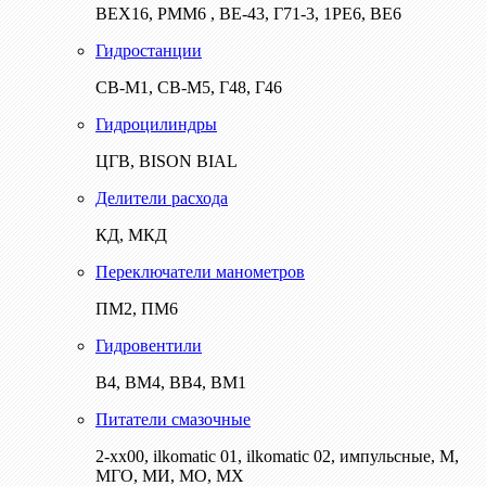
ВЕХ16, РММ6 , ВЕ-43, Г71-3, 1РЕ6, ВЕ6
Гидростанции
СВ-М1, СВ-М5, Г48, Г46
Гидроцилиндры
ЦГВ, BISON BIAL
Делители расхода
КД, МКД
Переключатели манометров
ПМ2, ПМ6
Гидровентили
В4, ВМ4, ВВ4, ВМ1
Питатели смазочные
2-хх00, ilkomatic 01, ilkomatic 02, импульсные, М,
МГО, МИ, МО, МХ