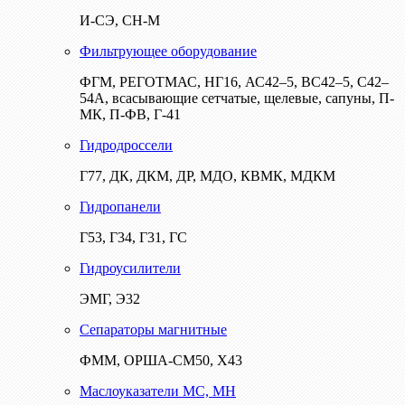
И-СЭ, СН-М
Фильтрующее оборудование
ФГМ, РЕГОТМАС, НГ16, АС42–5, ВС42–5, С42–
54А, всасывающие сетчатые, щелевые, сапуны, П-
МК, П-ФВ, Г-41
Гидродроссели
Г77, ДК, ДКМ, ДР, МДО, КВМК, МДКМ
Гидропанели
Г53, Г34, Г31, ГС
Гидроусилители
ЭМГ, Э32
Сепараторы магнитные
ФММ, ОРША-СМ50, Х43
Маслоуказатели МС, МН