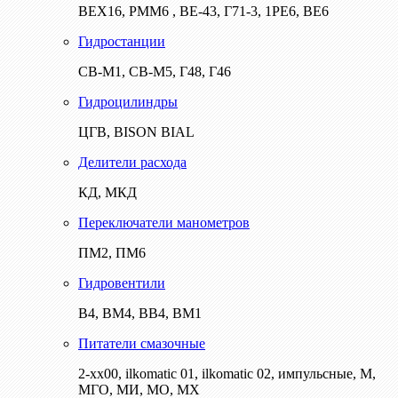
ВЕХ16, РММ6 , ВЕ-43, Г71-3, 1РЕ6, ВЕ6
Гидростанции
СВ-М1, СВ-М5, Г48, Г46
Гидроцилиндры
ЦГВ, BISON BIAL
Делители расхода
КД, МКД
Переключатели манометров
ПМ2, ПМ6
Гидровентили
В4, ВМ4, ВВ4, ВМ1
Питатели смазочные
2-хх00, ilkomatic 01, ilkomatic 02, импульсные, М,
МГО, МИ, МО, МХ