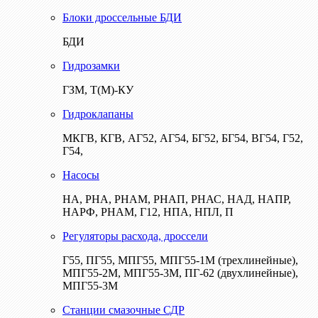
Блоки дроссельные БДИ
БДИ
Гидрозамки
ГЗМ, Т(М)-КУ
Гидроклапаны
МКГВ, КГВ, АГ52, АГ54, БГ52, БГ54, ВГ54, Г52,
Г54,
Насосы
НА, РНА, РНАМ, РНАП, РНАС, НАД, НАПР,
НАРФ, РНАМ, Г12, НПА, НПЛ, П
Регуляторы расхода, дроссели
Г55, ПГ55, МПГ55, МПГ55-1М (трехлинейные),
МПГ55-2М, МПГ55-3М, ПГ-62 (двухлинейные),
МПГ55-3М
Станции смазочные СДР