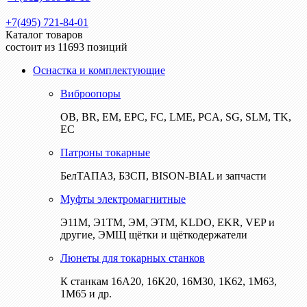
+7(495) 721-84-01
Каталог товаров
состоит из 11693 позиций
Оснастка и комплектующие
Виброопоры
ОВ, BR, EM, EPC, FC, LME, PCA, SG, SLM, TK,
EC
Патроны токарные
БелТАПАЗ, БЗСП, BISON-BIAL и запчасти
Муфты электромагнитные
Э11М, Э1ТМ, ЭМ, ЭТМ, KLDO, EKR, VEP и
другие, ЭМЩ щётки и щёткодержатели
Люнеты для токарных станков
К станкам 16А20, 16К20, 16М30, 1К62, 1М63,
1М65 и др.