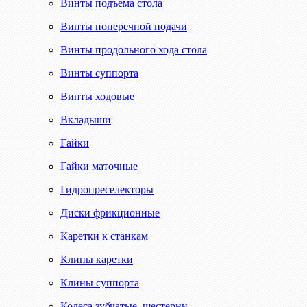
Винты подъема стола
Винты поперечной подачи
Винты продольного хода стола
Винты суппорта
Винты ходовые
Вкладыши
Гайки
Гайки маточные
Гидропреселекторы
Диски фрикционные
Каретки к станкам
Клины каретки
Клины суппорта
Колеса зубчатые, шестерни