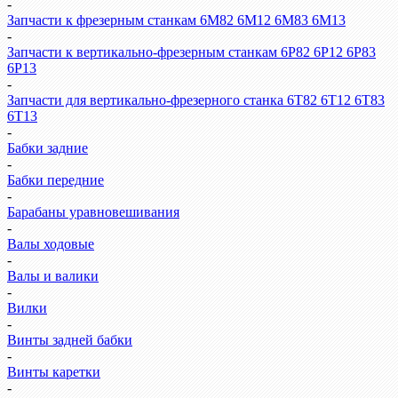
-
Запчасти к фрезерным станкам 6М82 6М12 6М83 6М13
-
Запчасти к вертикально-фрезерным станкам 6Р82 6Р12 6Р83
6Р13
-
Запчасти для вертикально-фрезерного станка 6Т82 6Т12 6Т83
6Т13
-
Бабки задние
-
Бабки передние
-
Барабаны уравновешивания
-
Валы ходовые
-
Валы и валики
-
Вилки
-
Винты задней бабки
-
Винты каретки
-