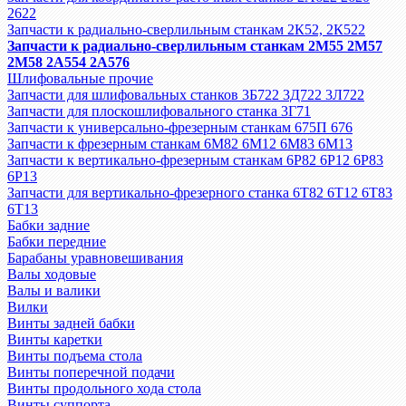
2622
Запчасти к радиально-сверлильным станкам 2К52, 2К522
Запчасти к радиально-сверлильным станкам 2М55 2М57
2М58 2А554 2А576
Шлифовальные прочие
Запчасти для шлифовальных станков 3Б722 3Д722 3Л722
Запчасти для плоскошлифовального станка 3Г71
Запчасти к универсально-фрезерным станкам 675П 676
Запчасти к фрезерным станкам 6М82 6М12 6М83 6М13
Запчасти к вертикально-фрезерным станкам 6Р82 6Р12 6Р83
6Р13
Запчасти для вертикально-фрезерного станка 6Т82 6Т12 6Т83
6Т13
Бабки задние
Бабки передние
Барабаны уравновешивания
Валы ходовые
Валы и валики
Вилки
Винты задней бабки
Винты каретки
Винты подъема стола
Винты поперечной подачи
Винты продольного хода стола
Винты суппорта