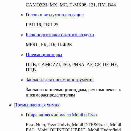
CAMOZZI, МХ, МС, П-МК06, 121, ПМ, В44
Головки воздухоподводящие
ГВП 16, ГВП 25
Блок подготовки сжатого воздуха
MFRL, БК, ПБ, П-ФРК
Пневмоцилиндры
ЦПВ, CAMOZZI, ISO, PHSA, AF, CF, DF, HF,
ПЦВ
Запчасти для пневмоинструмента
Запчасти к пневмоцилиндрам, ремкомплекты к
пневмораспределителям
Промышленная химия
Гидравлические масла Mobil и Esso
Esso Nuto, Esso Univis, Mobil DTE&Excel, Mobil
EAL, Mobil QUINTOLUBRIC, Mobil Hydrofluid,