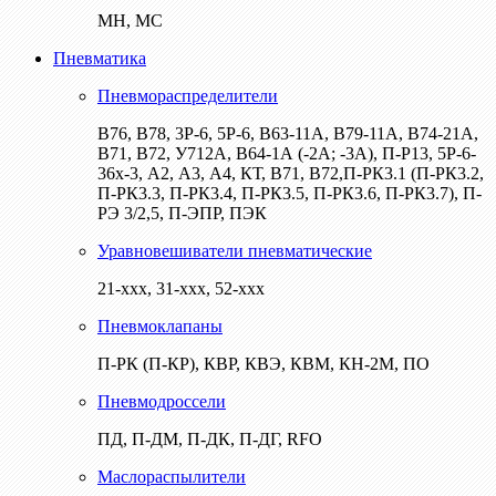
МН, МС
Пневматика
Пневмораспределители
В76, В78, 3Р-6, 5Р-6, В63-11А, В79-11А, В74-21А,
В71, В72, У712А, В64-1А (-2А; -3А), П-Р13, 5Р-6-
36х-3, А2, А3, А4, КТ, В71, В72,П-РК3.1 (П-РК3.2,
П-РК3.3, П-РК3.4, П-РК3.5, П-РК3.6, П-РК3.7), П-
РЭ 3/2,5, П-ЭПР, ПЭК
Уравновешиватели пневматические
21-ххх, 31-ххх, 52-ххх
Пневмоклапаны
П-РК (П-КР), КВР, КВЭ, КВМ, КН-2М, ПО
Пневмодроссели
ПД, П-ДМ, П-ДК, П-ДГ, RFO
Маслораспылители