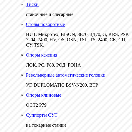
Тиски
станочные и слесарные
Столы поворотные
HUT, Микротех, BISON, 3Е70, 3Д70, G, KRS, PSP,
7204, 7400, HV, OS, OSN, TSL, TS, 2400, СК, СП,
СУ, TSK,
Опоры качения
ЛОК, РС, Р88, РОД, РОНА
Револьверные автоматические головки
УГ, DUPLOMATIC BSV-N200, ВТР
Опоры клиновые
ОСТ2 Р79
Суппорты СУТ
на токарные станки