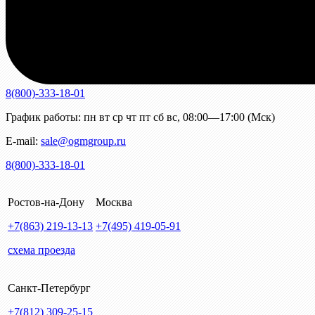
8(800)-333-18-01
График работы:
пн
вт
ср
чт
пт
сб
вс
,
08:00—17:00 (Мск)
E-mail:
sale@ogmgroup.ru
8(800)-333-18-01
Ростов-на-Дону
Москва
+7(863)
219-13-13
+7(495)
419-05-91
схема проезда
Санкт-Петербург
+7(812)
309-25-15