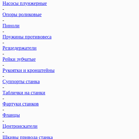
Насосы плунжерные
-
Опоры роликовые
-
Пиноли
-
Пружины противовеса
-
Резцедержатели
-
Рейки зубчатые
-
Рукоятки и кронштейны
-
Суппорты станка
-
Таблички на станки
-
Фартуки станков
-
Фланцы
-
Центроискатели
-
Шкивы привода станка