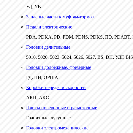
УД, УВ
Запасные части к муфтам-тормоз
Педали электрические
PDA, PDKA, PD, PDM, PDNS, PDKS, ПЭ, PDABT
Головки делительные
5010, 5020, 5023, 5024, 5026, 5027, BS, DH, УДГ, BI
Головки долбёжные, фрезерные
ГД, ПИ, ОРША
Коробки передач и скоростей
АКП, АКС
Плиты поверочные и разметочные
Гранитные, чугунные
Головки электромеханические