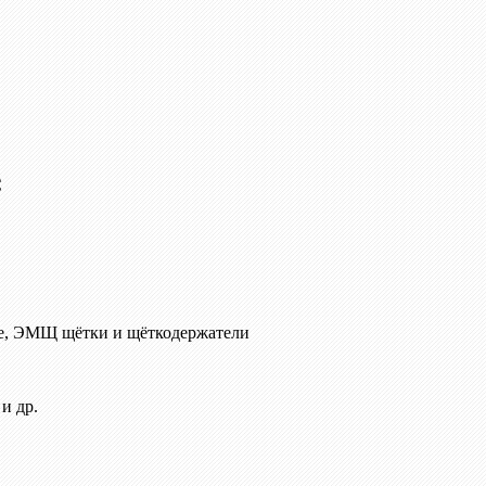
C
е, ЭМЩ щётки и щёткодержатели
и др.