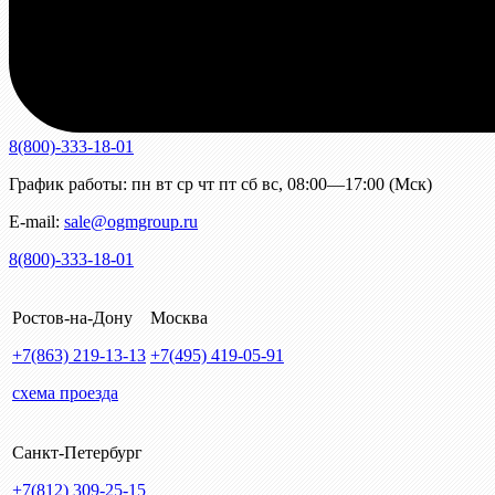
8(800)-333-18-01
График работы:
пн
вт
ср
чт
пт
сб
вс
,
08:00—17:00 (Мск)
E-mail:
sale@ogmgroup.ru
8(800)-333-18-01
Ростов-на-Дону
Москва
+7(863)
219-13-13
+7(495)
419-05-91
схема проезда
Санкт-Петербург
+7(812)
309-25-15