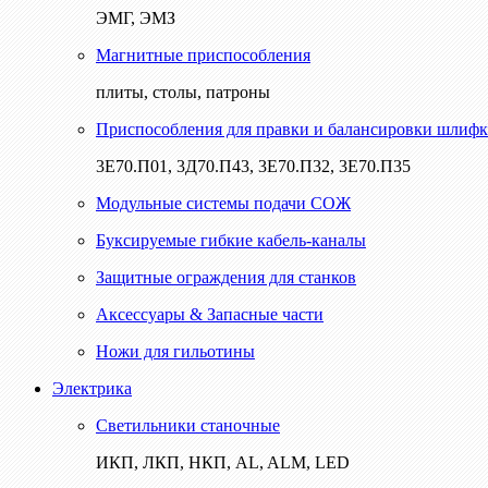
ЭМГ, ЭМЗ
Магнитные приспособления
плиты, столы, патроны
Приспособления для правки и балансировки шлифк
3Е70.П01, 3Д70.П43, 3Е70.П32, 3Е70.П35
Модульные системы подачи СОЖ
Буксируемые гибкие кабель-каналы
Защитные ограждения для станков
Аксессуары & Запасные части
Ножи для гильотины
Электрика
Светильники станочные
ИКП, ЛКП, НКП, AL, ALM, LED