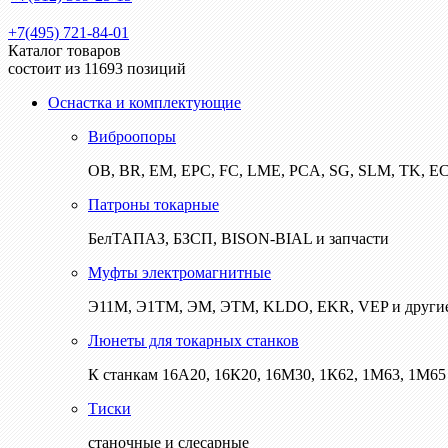
+7(495) 721-84-01
Каталог товаров
состоит из 11693 позиций
Оснастка и комплектующие
Виброопоры
ОВ, BR, EM, EPC, FC, LME, PCA, SG, SLM, TK, E
Патроны токарные
БелТАПАЗ, БЗСП, BISON-BIAL и запчасти
Муфты электромагнитные
Э11М, Э1ТМ, ЭМ, ЭТМ, KLDO, EKR, VEP и други
Люнеты для токарных станков
К станкам 16А20, 16К20, 16М30, 1К62, 1М63, 1М65 
Тиски
станочные и слесарные