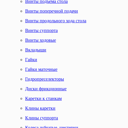
Винты подъема стола
Винты поперечной подачи
Винты продольного хода стола
Винты суппорта
Винты ходовые
Вкладыши
Гайки
Гайки маточные
Гидропреселекторы
Диски фрикционные
Каретки к станкам
Клины каретки
Клины суппорта
Колеса зубчатые, шестерни