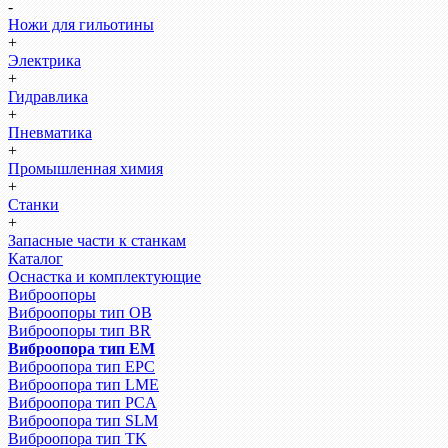
-
Ножи для гильотины
+
Электрика
+
Гидравлика
+
Пневматика
+
Промышленная химия
+
Станки
+
Запасные части к станкам
Каталог
Оснастка и комплектующие
Виброопоры
Виброопоры тип ОВ
Виброопоры тип BR
Виброопора тип EM
Виброопора тип EPC
Виброопора тип LME
Виброопора тип PCA
Виброопора тип SLM
Виброопора тип TK