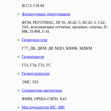
И-СЭ, СН-М
Фильтрующее оборудование
ФГМ, РЕГОТМАС, НГ16, АС42–5, ВС42–5, С42–
54А, всасывающие сетчатые, щелевые, сапуны, П-
МК, П-ФВ, Г-41
Гидродроссели
Г77, ДК, ДКМ, ДР, МДО, КВМК, МДКМ
Гидропанели
Г53, Г34, Г31, ГС
Гидроусилители
ЭМГ, Э32
Сепараторы магнитные
ФММ, ОРША-СМ50, Х43
Маслоуказатели МС, МН