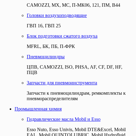
CAMOZZI, МХ, МС, П-МК06, 121, ПМ, В44
Головки воздухоподводящие
ГВП 16, ГВП 25
Блок подготовки сжатого воздуха
MFRL, БК, ПБ, П-ФРК
Пневмоцилиндры
ЦПВ, CAMOZZI, ISO, PHSA, AF, CF, DF, HF,
ПЦВ
Запчасти для пневмоинструмента
Запчасти к пневмоцилиндрам, ремкомплекты к
пневмораспределителям
Промышленная химия
Гидравлические масла Mobil и Esso
Esso Nuto, Esso Univis, Mobil DTE&Excel, Mobil
EAL, Mobil QUINTOLUBRIC, Mobil Hydrofluid,