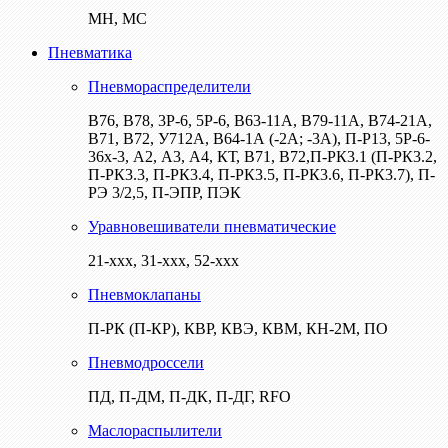
МН, МС
Пневматика
Пневмораспределители
В76, В78, 3Р-6, 5Р-6, В63-11А, В79-11А, В74-21А,
В71, В72, У712А, В64-1А (-2А; -3А), П-Р13, 5Р-6-
36х-3, А2, А3, А4, КТ, В71, В72,П-РК3.1 (П-РК3.2,
П-РК3.3, П-РК3.4, П-РК3.5, П-РК3.6, П-РК3.7), П-
РЭ 3/2,5, П-ЭПР, ПЭК
Уравновешиватели пневматические
21-ххх, 31-ххх, 52-ххх
Пневмоклапаны
П-РК (П-КР), КВР, КВЭ, КВМ, КН-2М, ПО
Пневмодроссели
ПД, П-ДМ, П-ДК, П-ДГ, RFO
Маслораспылители