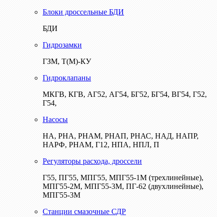
Блоки дроссельные БДИ
БДИ
Гидрозамки
ГЗМ, Т(М)-КУ
Гидроклапаны
МКГВ, КГВ, АГ52, АГ54, БГ52, БГ54, ВГ54, Г52,
Г54,
Насосы
НА, РНА, РНАМ, РНАП, РНАС, НАД, НАПР,
НАРФ, РНАМ, Г12, НПА, НПЛ, П
Регуляторы расхода, дроссели
Г55, ПГ55, МПГ55, МПГ55-1М (трехлинейные),
МПГ55-2М, МПГ55-3М, ПГ-62 (двухлинейные),
МПГ55-3М
Станции смазочные СДР