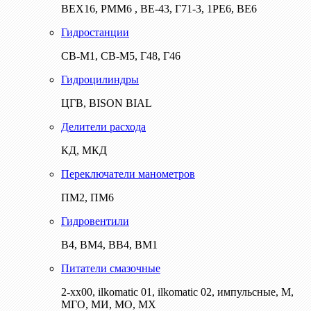
ВЕХ16, РММ6 , ВЕ-43, Г71-3, 1РЕ6, ВЕ6
Гидростанции
СВ-М1, СВ-М5, Г48, Г46
Гидроцилиндры
ЦГВ, BISON BIAL
Делители расхода
КД, МКД
Переключатели манометров
ПМ2, ПМ6
Гидровентили
В4, ВМ4, ВВ4, ВМ1
Питатели смазочные
2-хх00, ilkomatic 01, ilkomatic 02, импульсные, М,
МГО, МИ, МО, МХ