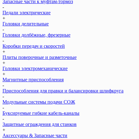
Запасные части к муфтам-тормоз
-
Педали электрические
+
Головки делительные
-
Головки долбёжные, фрезерные
-
Коробки передач и скоростей
+
Плиты поверочные и разметочные
+
Головки электромеханические
+
Магнитные приспособления
-
Приспособления для правки и балансировки шлифкруга
-
Модульные системы подачи СОЖ
-
Буксируемые гибкие кабель-каналы
-
Защитные ограждения для станков
+
Аксессуары & Запасные части