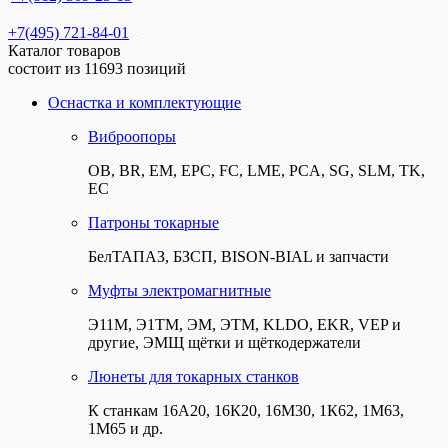
+7(495) 721-84-01
Каталог товаров
состоит из 11693 позиций
Оснастка и комплектующие
Виброопоры
ОВ, BR, EM, EPC, FC, LME, PCA, SG, SLM, TK,
EC
Патроны токарные
БелТАПАЗ, БЗСП, BISON-BIAL и запчасти
Муфты электромагнитные
Э11М, Э1ТМ, ЭМ, ЭТМ, KLDO, EKR, VEP и
другие, ЭМЩ щётки и щёткодержатели
Люнеты для токарных станков
К станкам 16А20, 16К20, 16М30, 1К62, 1М63,
1М65 и др.