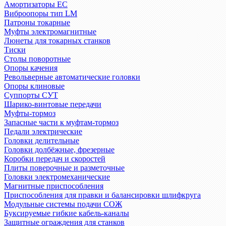
Амортизаторы EC
Виброопоры тип LM
Патроны токарные
Муфты электромагнитные
Люнеты для токарных станков
Тиски
Столы поворотные
Опоры качения
Револьверные автоматические головки
Опоры клиновые
Суппорты СУТ
Шарико-винтовые передачи
Муфты-тормоз
Запасные части к муфтам-тормоз
Педали электрические
Головки делительные
Головки долбёжные, фрезерные
Коробки передач и скоростей
Плиты поверочные и разметочные
Головки электромеханические
Магнитные приспособления
Приспособления для правки и балансировки шлифкруга
Модульные системы подачи СОЖ
Буксируемые гибкие кабель-каналы
Защитные ограждения для станков