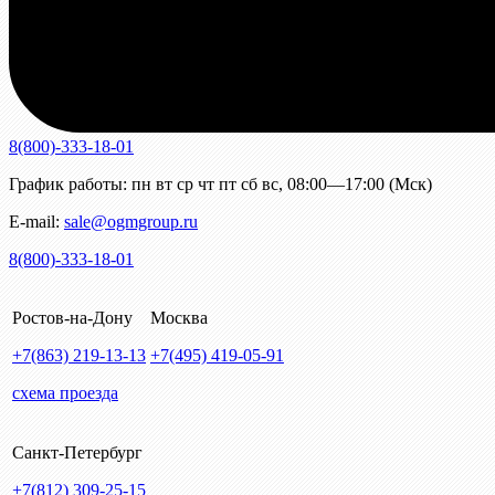
8(800)-333-18-01
График работы:
пн
вт
ср
чт
пт
сб
вс
,
08:00—17:00 (Мск)
E-mail:
sale@ogmgroup.ru
8(800)-333-18-01
Ростов-на-Дону
Москва
+7(863)
219-13-13
+7(495)
419-05-91
схема проезда
Санкт-Петербург
+7(812)
309-25-15