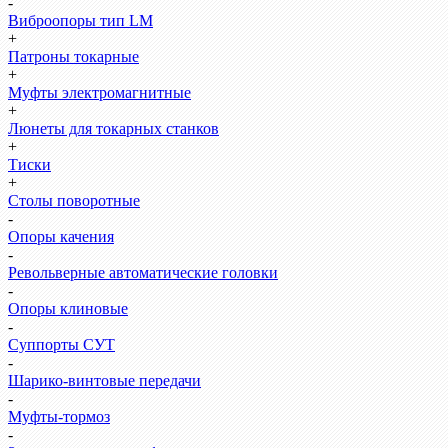
-
Виброопоры тип LM
+
Патроны токарные
+
Муфты электромагнитные
+
Люнеты для токарных станков
+
Тиски
+
Столы поворотные
-
Опоры качения
-
Револьверные автоматические головки
-
Опоры клиновые
-
Суппорты СУТ
-
Шарико-винтовые передачи
-
Муфты-тормоз
-