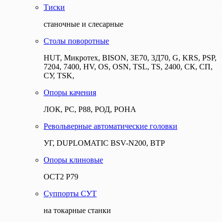
Тиски
станочные и слесарные
Столы поворотные
HUT, Микротех, BISON, 3Е70, 3Д70, G, KRS, PSP,
7204, 7400, HV, OS, OSN, TSL, TS, 2400, СК, СП,
СУ, TSK,
Опоры качения
ЛОК, РС, Р88, РОД, РОНА
Револьверные автоматические головки
УГ, DUPLOMATIC BSV-N200, ВТР
Опоры клиновые
ОСТ2 Р79
Суппорты СУТ
на токарные станки