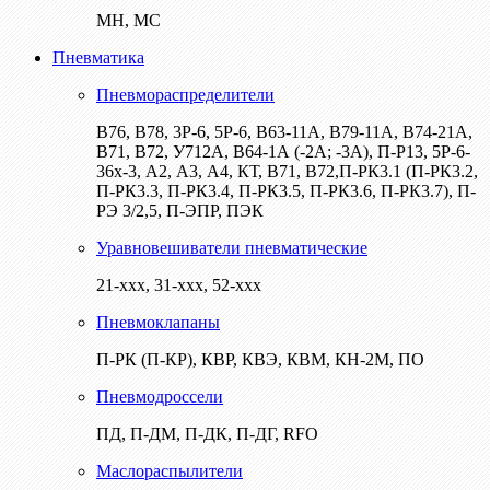
МН, МС
Пневматика
Пневмораспределители
В76, В78, 3Р-6, 5Р-6, В63-11А, В79-11А, В74-21А,
В71, В72, У712А, В64-1А (-2А; -3А), П-Р13, 5Р-6-
36х-3, А2, А3, А4, КТ, В71, В72,П-РК3.1 (П-РК3.2,
П-РК3.3, П-РК3.4, П-РК3.5, П-РК3.6, П-РК3.7), П-
РЭ 3/2,5, П-ЭПР, ПЭК
Уравновешиватели пневматические
21-ххх, 31-ххх, 52-ххх
Пневмоклапаны
П-РК (П-КР), КВР, КВЭ, КВМ, КН-2М, ПО
Пневмодроссели
ПД, П-ДМ, П-ДК, П-ДГ, RFO
Маслораспылители