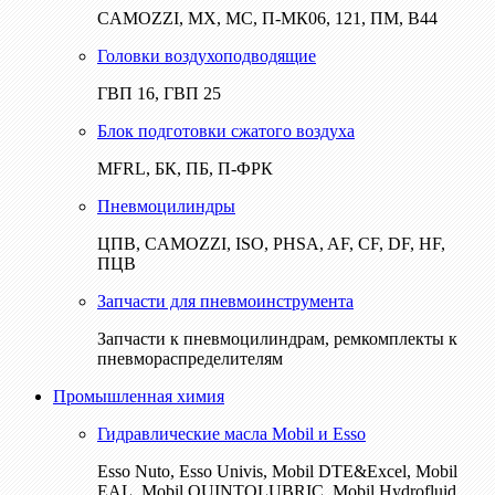
CAMOZZI, МХ, МС, П-МК06, 121, ПМ, В44
Головки воздухоподводящие
ГВП 16, ГВП 25
Блок подготовки сжатого воздуха
MFRL, БК, ПБ, П-ФРК
Пневмоцилиндры
ЦПВ, CAMOZZI, ISO, PHSA, AF, CF, DF, HF,
ПЦВ
Запчасти для пневмоинструмента
Запчасти к пневмоцилиндрам, ремкомплекты к
пневмораспределителям
Промышленная химия
Гидравлические масла Mobil и Esso
Esso Nuto, Esso Univis, Mobil DTE&Excel, Mobil
EAL, Mobil QUINTOLUBRIC, Mobil Hydrofluid,