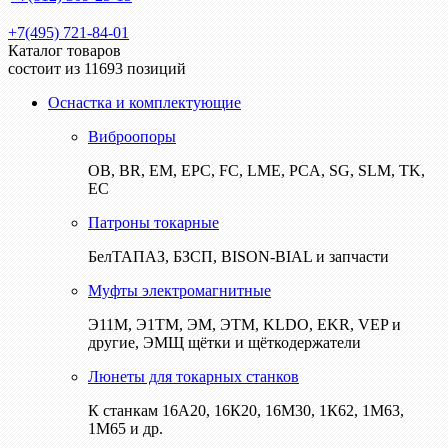
+7(495) 721-84-01
Каталог товаров
состоит из 11693 позиций
Оснастка и комплектующие
Виброопоры
ОВ, BR, EM, EPC, FC, LME, PCA, SG, SLM, TK,
EC
Патроны токарные
БелТАПАЗ, БЗСП, BISON-BIAL и запчасти
Муфты электромагнитные
Э11М, Э1ТМ, ЭМ, ЭТМ, KLDO, EKR, VEP и
другие, ЭМЩ щётки и щёткодержатели
Люнеты для токарных станков
К станкам 16А20, 16К20, 16М30, 1К62, 1М63,
1М65 и др.