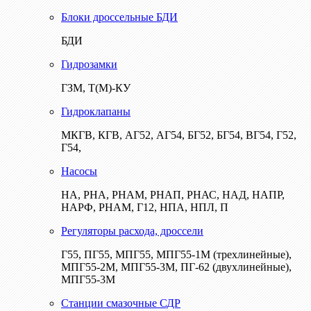
Блоки дроссельные БДИ
БДИ
Гидрозамки
ГЗМ, Т(М)-КУ
Гидроклапаны
МКГВ, КГВ, АГ52, АГ54, БГ52, БГ54, ВГ54, Г52,
Г54,
Насосы
НА, РНА, РНАМ, РНАП, РНАС, НАД, НАПР,
НАРФ, РНАМ, Г12, НПА, НПЛ, П
Регуляторы расхода, дроссели
Г55, ПГ55, МПГ55, МПГ55-1М (трехлинейные),
МПГ55-2М, МПГ55-3М, ПГ-62 (двухлинейные),
МПГ55-3М
Станции смазочные СДР