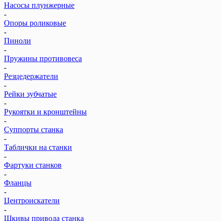
Насосы плунжерные
-
Опоры роликовые
-
Пиноли
-
Пружины противовеса
-
Резцедержатели
-
Рейки зубчатые
-
Рукоятки и кронштейны
-
Суппорты станка
-
Таблички на станки
-
Фартуки станков
-
Фланцы
-
Центроискатели
-
Шкивы привода станка