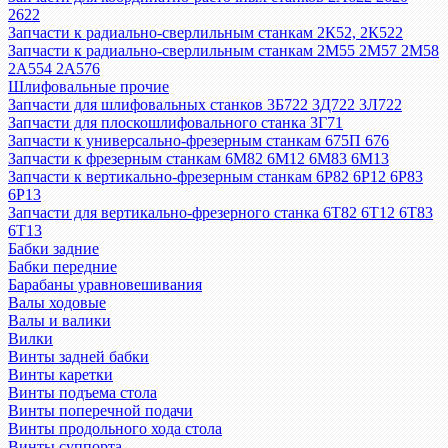
2622
Запчасти к радиально-сверлильным станкам 2К52, 2К522
Запчасти к радиально-сверлильным станкам 2М55 2М57 2М58
2А554 2А576
Шлифовальные прочие
Запчасти для шлифовальных станков 3Б722 3Д722 3Л722
Запчасти для плоскошлифовального станка 3Г71
Запчасти к универсально-фрезерным станкам 675П 676
Запчасти к фрезерным станкам 6М82 6М12 6М83 6М13
Запчасти к вертикально-фрезерным станкам 6Р82 6Р12 6Р83
6Р13
Запчасти для вертикально-фрезерного станка 6Т82 6Т12 6Т83
6Т13
Бабки задние
Бабки передние
Барабаны уравновешивания
Валы ходовые
Валы и валики
Вилки
Винты задней бабки
Винты каретки
Винты подъема стола
Винты поперечной подачи
Винты продольного хода стола
Винты суппорта