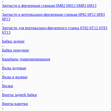
-
Запчасти к фрезерным станкам 6М82 6М12 6М83 6М13
-
Запчасти к вертикально-фрезерным станкам 6Р82 6Р12 6Р83
6Р13
-
Запчасти для вертикально-фрезерного станка 6Т82 6Т12 6Т83
6Т13
-
Бабки задние
-
Бабки передние
-
Барабаны уравновешивания
-
Валы ходовые
-
Валы и валики
-
Вилки
-
Винты задней бабки
-
Винты каретки
-