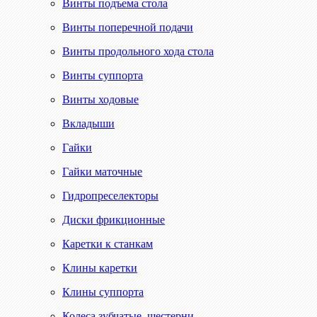
Винты подъема стола
Винты поперечной подачи
Винты продольного хода стола
Винты суппорта
Винты ходовые
Вкладыши
Гайки
Гайки маточные
Гидропреселекторы
Диски фрикционные
Каретки к станкам
Клины каретки
Клины суппорта
Колеса зубчатые, шестерни