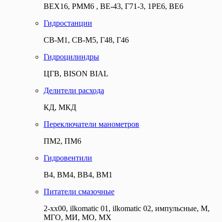
ВЕХ16, РММ6 , ВЕ-43, Г71-3, 1РЕ6, ВЕ6
Гидростанции
СВ-М1, СВ-М5, Г48, Г46
Гидроцилиндры
ЦГВ, BISON BIAL
Делители расхода
КД, МКД
Переключатели манометров
ПМ2, ПМ6
Гидровентили
В4, ВМ4, ВВ4, ВМ1
Питатели смазочные
2-хх00, ilkomatic 01, ilkomatic 02, импульсные, М,
МГО, МИ, МО, МХ