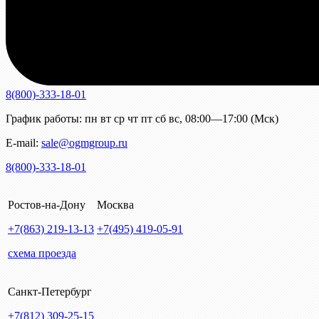
8(800)-333-18-01
График работы:
пн
вт
ср
чт
пт
сб
вс
,
08:00—17:00 (Мск)
E-mail:
sale@ogmgroup.ru
8(800)-333-18-01
Ростов-на-Дону
Москва
+7(863)
219-13-13
+7(495)
419-05-91
схема проезда
Санкт-Петербург
+7(812)
309-25-15