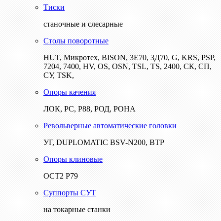
Тиски
станочные и слесарные
Столы поворотные
HUT, Микротех, BISON, 3Е70, 3Д70, G, KRS, PSP,
7204, 7400, HV, OS, OSN, TSL, TS, 2400, СК, СП,
СУ, TSK,
Опоры качения
ЛОК, РС, Р88, РОД, РОНА
Револьверные автоматические головки
УГ, DUPLOMATIC BSV-N200, ВТР
Опоры клиновые
ОСТ2 Р79
Суппорты СУТ
на токарные станки