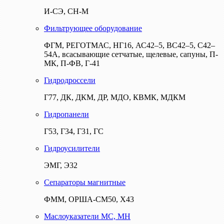
И-СЭ, СН-М
Фильтрующее оборудование
ФГМ, РЕГОТМАС, НГ16, АС42–5, ВС42–5, С42–
54А, всасывающие сетчатые, щелевые, сапуны, П-
МК, П-ФВ, Г-41
Гидродроссели
Г77, ДК, ДКМ, ДР, МДО, КВМК, МДКМ
Гидропанели
Г53, Г34, Г31, ГС
Гидроусилители
ЭМГ, Э32
Сепараторы магнитные
ФММ, ОРША-СМ50, Х43
Маслоуказатели МС, МН