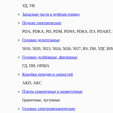
УД, УВ
Запасные части к муфтам-тормоз
Педали электрические
PDA, PDKA, PD, PDM, PDNS, PDKS, ПЭ, PDABT
Головки делительные
5010, 5020, 5023, 5024, 5026, 5027, BS, DH, УДГ, BI
Головки долбёжные, фрезерные
ГД, ПИ, ОРША
Коробки передач и скоростей
АКП, АКС
Плиты поверочные и разметочные
Гранитные, чугунные
Головки электромеханические