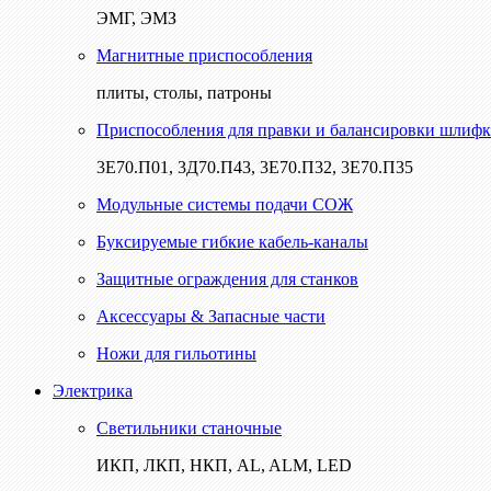
ЭМГ, ЭМЗ
Магнитные приспособления
плиты, столы, патроны
Приспособления для правки и балансировки шлифк
3Е70.П01, 3Д70.П43, 3Е70.П32, 3Е70.П35
Модульные системы подачи СОЖ
Буксируемые гибкие кабель-каналы
Защитные ограждения для станков
Аксессуары & Запасные части
Ножи для гильотины
Электрика
Светильники станочные
ИКП, ЛКП, НКП, AL, ALM, LED