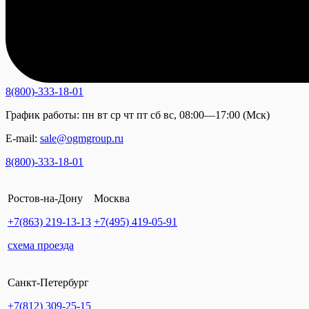
8(800)-333-18-01
График работы:
пн
вт
ср
чт
пт
сб
вс
,
08:00—17:00 (Мск)
E-mail:
sale@ogmgroup.ru
8(800)-333-18-01
Ростов-на-Дону
Москва
+7(863)
219-13-13
+7(495)
419-05-91
схема проезда
Санкт-Петербург
+7(812)
309-25-15