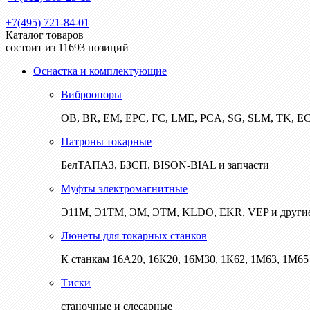
+7(495) 721-84-01
Каталог товаров
состоит из 11693 позиций
Оснастка и комплектующие
Виброопоры
ОВ, BR, EM, EPC, FC, LME, PCA, SG, SLM, TK, E
Патроны токарные
БелТАПАЗ, БЗСП, BISON-BIAL и запчасти
Муфты электромагнитные
Э11М, Э1ТМ, ЭМ, ЭТМ, KLDO, EKR, VEP и други
Люнеты для токарных станков
К станкам 16А20, 16К20, 16М30, 1К62, 1М63, 1М65 
Тиски
станочные и слесарные