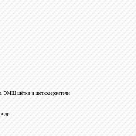
C
е, ЭМЩ щётки и щёткодержатели
и др.