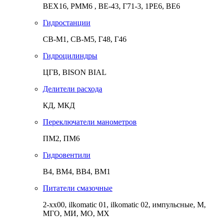
ВЕХ16, РММ6 , ВЕ-43, Г71-3, 1РЕ6, ВЕ6
Гидростанции
СВ-М1, СВ-М5, Г48, Г46
Гидроцилиндры
ЦГВ, BISON BIAL
Делители расхода
КД, МКД
Переключатели манометров
ПМ2, ПМ6
Гидровентили
В4, ВМ4, ВВ4, ВМ1
Питатели смазочные
2-хх00, ilkomatic 01, ilkomatic 02, импульсные, М,
МГО, МИ, МО, МХ