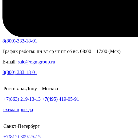
8(800)-333-18-01
График работы:
пн
вт
ср
чт
пт
сб
вс
,
08:00—17:00 (Мск)
E-mail:
sale@ogmgroup.ru
8(800)-333-18-01
Ростов-на-Дону
Москва
+7(863)
219-13-13
+7(495)
419-05-91
схема проезда
Санкт-Петербург
+7(812)
309-25-15