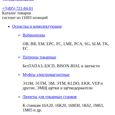
+7(495) 721-84-01
Каталог товаров
состоит из 11693 позиций
Оснастка и комплектующие
Виброопоры
ОВ, BR, EM, EPC, FC, LME, PCA, SG, SLM, TK,
EC
Патроны токарные
БелТАПАЗ, БЗСП, BISON-BIAL и запчасти
Муфты электромагнитные
Э11М, Э1ТМ, ЭМ, ЭТМ, KLDO, EKR, VEP и
другие, ЭМЩ щётки и щёткодержатели
Люнеты для токарных станков
К станкам 16А20, 16К20, 16М30, 1К62, 1М63,
1М65 и др.