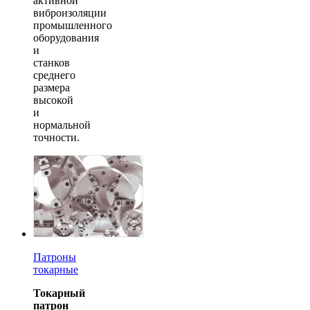
активной
виброизоляции
промышленного
оборудования
и
станков
среднего
размера
высокой
и
нормальной
точности.
Патроны
токарные
Токарный
патрон