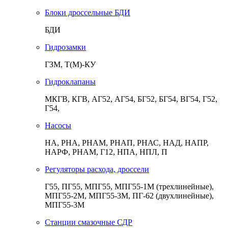
Блоки дроссельные БДИ
БДИ
Гидрозамки
ГЗМ, Т(М)-КУ
Гидроклапаны
МКГВ, КГВ, АГ52, АГ54, БГ52, БГ54, ВГ54, Г52,
Г54,
Насосы
НА, РНА, РНАМ, РНАП, РНАС, НАД, НАПР,
НАРФ, РНАМ, Г12, НПА, НПЛ, П
Регуляторы расхода, дроссели
Г55, ПГ55, МПГ55, МПГ55-1М (трехлинейные),
МПГ55-2М, МПГ55-3М, ПГ-62 (двухлинейные),
МПГ55-3М
Станции смазочные СДР