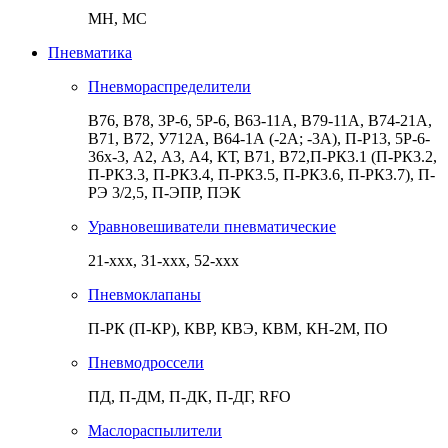
МН, МС
Пневматика
Пневмораспределители
В76, В78, 3Р-6, 5Р-6, В63-11А, В79-11А, В74-21А,
В71, В72, У712А, В64-1А (-2А; -3А), П-Р13, 5Р-6-
36х-3, А2, А3, А4, КТ, В71, В72,П-РК3.1 (П-РК3.2,
П-РК3.3, П-РК3.4, П-РК3.5, П-РК3.6, П-РК3.7), П-
РЭ 3/2,5, П-ЭПР, ПЭК
Уравновешиватели пневматические
21-ххх, 31-ххх, 52-ххх
Пневмоклапаны
П-РК (П-КР), КВР, КВЭ, КВМ, КН-2М, ПО
Пневмодроссели
ПД, П-ДМ, П-ДК, П-ДГ, RFO
Маслораспылители