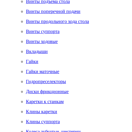
Винты подъема стола
Винты поперечной подачи
Винты продольного хода стола
Винты суппорта
Винты ходовые
Вкладыши
Гайки
Гайки маточные
Гидропреселекторы
Диски фрикционные
Каретки к станкам
Клины каретки
Клины суппорта
Колеса зубчатые, шестерни