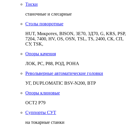
Тиски
станочные и слесарные
Столы поворотные
HUT, Микротех, BISON, 3Е70, 3Д70, G, KRS, PSP,
7204, 7400, HV, OS, OSN, TSL, TS, 2400, СК, СП,
СУ, TSK,
Опоры качения
ЛОК, РС, Р88, РОД, РОНА
Револьверные автоматические головки
УГ, DUPLOMATIC BSV-N200, ВТР
Опоры клиновые
ОСТ2 Р79
Суппорты СУТ
на токарные станки