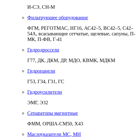
И-СЭ, СН-М
Фильтрующее оборудование
ФГМ, РЕГОТМАС, НГ16, АС42–5, ВС42–5, С42–
54А, всасывающие сетчатые, щелевые, сапуны, П-
МК, П-ФВ, Г-41
Гидродроссели
Г77, ДК, ДКМ, ДР, МДО, КВМК, МДКМ
Гидропанели
Г53, Г34, Г31, ГС
Гидроусилители
ЭМГ, Э32
Сепараторы магнитные
ФММ, ОРША-СМ50, Х43
Маслоуказатели МС, МН