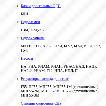
Блоки дроссельные БДИ
БДИ
Гидрозамки
ГЗМ, Т(М)-КУ
Гидроклапаны
МКГВ, КГВ, АГ52, АГ54, БГ52, БГ54, ВГ54, Г52,
Г54,
Насосы
НА, РНА, РНАМ, РНАП, РНАС, НАД, НАПР,
НАРФ, РНАМ, Г12, НПА, НПЛ, П
Регуляторы расхода, дроссели
Г55, ПГ55, МПГ55, МПГ55-1М (трехлинейные),
МПГ55-2М, МПГ55-3М, ПГ-62 (двухлинейные),
МПГ55-3М
Станции смазочные СДР