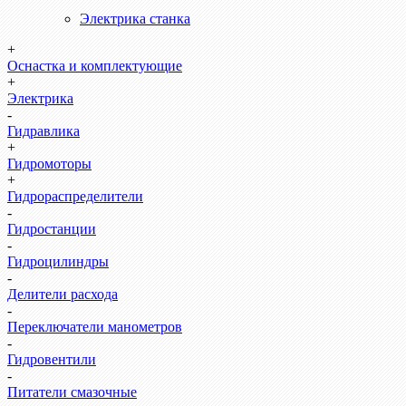
Электрика станка
+
Оснастка и комплектующие
+
Электрика
-
Гидравлика
+
Гидромоторы
+
Гидрораспределители
-
Гидростанции
-
Гидроцилиндры
-
Делители расхода
-
Переключатели манометров
-
Гидровентили
-
Питатели смазочные