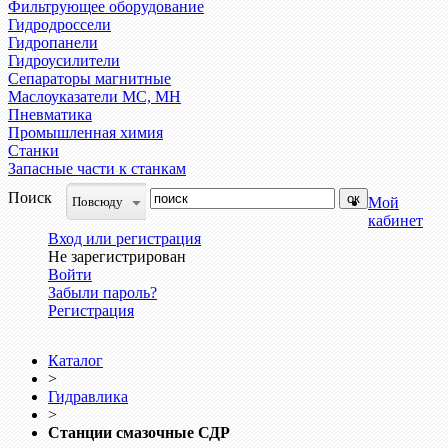
Фильтрующее оборудование
Гидродроссели
Гидропанели
Гидроусилители
Сепараторы магнитные
Маслоуказатели МС, МН
Пневматика
Промышленная химия
Станки
Запасные части к станкам
Поиск
Повсюду
Мой
кабинет
Вход или регистрация
Не зарегистрирован
Войти
Забыли пароль?
Регистрация
Каталог
>
Гидравлика
>
Станции смазочные СДР