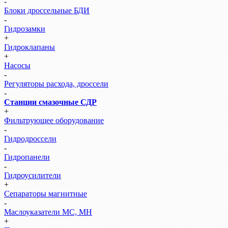
-
Блоки дроссельные БДИ
-
Гидрозамки
+
Гидроклапаны
+
Насосы
-
Регуляторы расхода, дроссели
-
Станции смазочные СДР
+
Фильтрующее оборудование
-
Гидродроссели
-
Гидропанели
-
Гидроусилители
+
Сепараторы магнитные
-
Маслоуказатели МС, МН
+