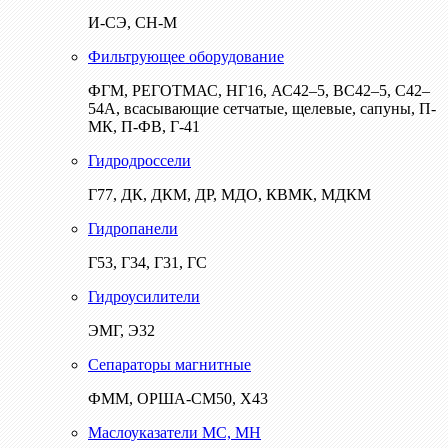
И-СЭ, СН-М
Фильтрующее оборудование
ФГМ, РЕГОТМАС, НГ16, АС42–5, ВС42–5, С42–
54А, всасывающие сетчатые, щелевые, сапуны, П-
МК, П-ФВ, Г-41
Гидродроссели
Г77, ДК, ДКМ, ДР, МДО, КВМК, МДКМ
Гидропанели
Г53, Г34, Г31, ГС
Гидроусилители
ЭМГ, Э32
Сепараторы магнитные
ФММ, ОРША-СМ50, Х43
Маслоуказатели МС, МН