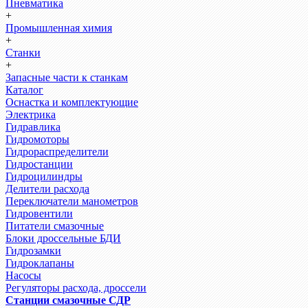
Пневматика
+
Промышленная химия
+
Станки
+
Запасные части к станкам
Каталог
Оснастка и комплектующие
Электрика
Гидравлика
Гидромоторы
Гидрораспределители
Гидростанции
Гидроцилиндры
Делители расхода
Переключатели манометров
Гидровентили
Питатели смазочные
Блоки дроссельные БДИ
Гидрозамки
Гидроклапаны
Насосы
Регуляторы расхода, дроссели
Станции смазочные СДР