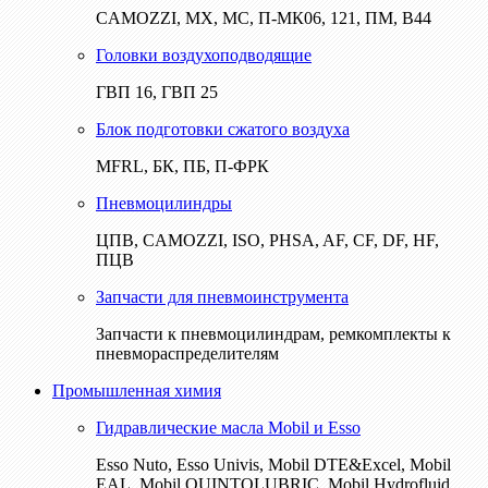
CAMOZZI, МХ, МС, П-МК06, 121, ПМ, В44
Головки воздухоподводящие
ГВП 16, ГВП 25
Блок подготовки сжатого воздуха
MFRL, БК, ПБ, П-ФРК
Пневмоцилиндры
ЦПВ, CAMOZZI, ISO, PHSA, AF, CF, DF, HF,
ПЦВ
Запчасти для пневмоинструмента
Запчасти к пневмоцилиндрам, ремкомплекты к
пневмораспределителям
Промышленная химия
Гидравлические масла Mobil и Esso
Esso Nuto, Esso Univis, Mobil DTE&Excel, Mobil
EAL, Mobil QUINTOLUBRIC, Mobil Hydrofluid,