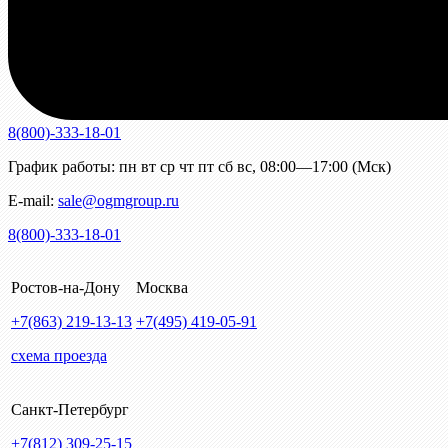
8(800)-333-18-01
График работы:
пн
вт
ср
чт
пт
сб
вс
,
08:00—17:00 (Мск)
E-mail:
sale@ogmgroup.ru
8(800)-333-18-01
Ростов-на-Дону
Москва
+7(863)
219-13-13
+7(495)
419-05-91
схема проезда
Санкт-Петербург
+7(812)
309-25-15