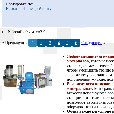
Сортировка по:
Названию
Цене
рейтингу
Рабочий объем, см3
0
« Предыдущая
1
2
3
4
5
6
Следующие
»
Любые механизмы не мог
материалов,
которые нео
станках для механической
чтобы уменьшить трение в
агрегатному состоянию ма
полутвердые, жидкие, пол
В зависимости от основы
минеральные.
Минеральны
вязкости используют в обо
станции, питатели, насос
позволяют автоматизирова
оборудования на производ
Очень важно регулярно 