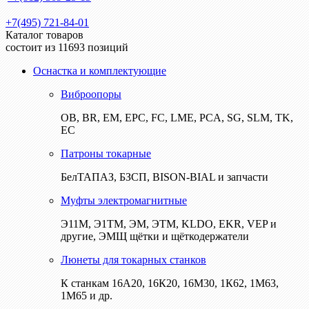
+7(495) 721-84-01
Каталог товаров
состоит из 11693 позиций
Оснастка и комплектующие
Виброопоры
ОВ, BR, EM, EPC, FC, LME, PCA, SG, SLM, TK,
EC
Патроны токарные
БелТАПАЗ, БЗСП, BISON-BIAL и запчасти
Муфты электромагнитные
Э11М, Э1ТМ, ЭМ, ЭТМ, KLDO, EKR, VEP и
другие, ЭМЩ щётки и щёткодержатели
Люнеты для токарных станков
К станкам 16А20, 16К20, 16М30, 1К62, 1М63,
1М65 и др.