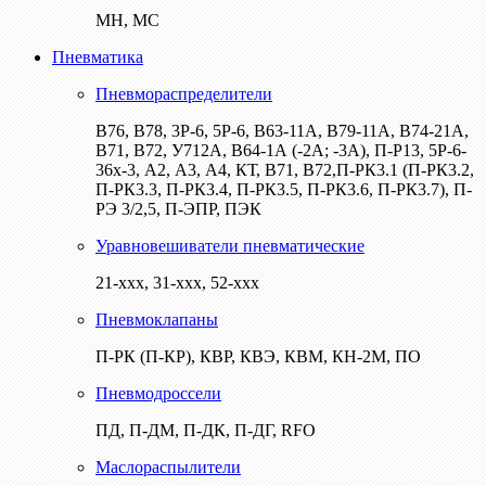
МН, МС
Пневматика
Пневмораспределители
В76, В78, 3Р-6, 5Р-6, В63-11А, В79-11А, В74-21А,
В71, В72, У712А, В64-1А (-2А; -3А), П-Р13, 5Р-6-
36х-3, А2, А3, А4, КТ, В71, В72,П-РК3.1 (П-РК3.2,
П-РК3.3, П-РК3.4, П-РК3.5, П-РК3.6, П-РК3.7), П-
РЭ 3/2,5, П-ЭПР, ПЭК
Уравновешиватели пневматические
21-ххх, 31-ххх, 52-ххх
Пневмоклапаны
П-РК (П-КР), КВР, КВЭ, КВМ, КН-2М, ПО
Пневмодроссели
ПД, П-ДМ, П-ДК, П-ДГ, RFO
Маслораспылители