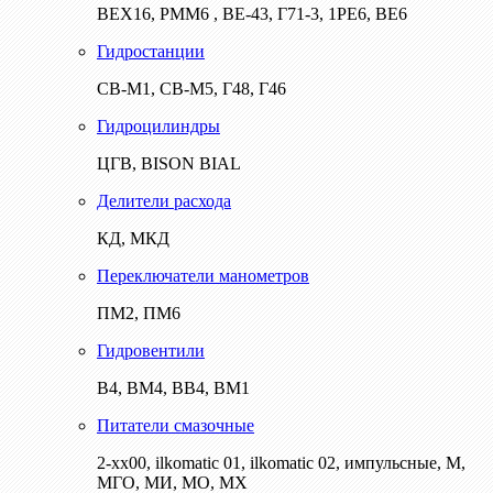
ВЕХ16, РММ6 , ВЕ-43, Г71-3, 1РЕ6, ВЕ6
Гидростанции
СВ-М1, СВ-М5, Г48, Г46
Гидроцилиндры
ЦГВ, BISON BIAL
Делители расхода
КД, МКД
Переключатели манометров
ПМ2, ПМ6
Гидровентили
В4, ВМ4, ВВ4, ВМ1
Питатели смазочные
2-хх00, ilkomatic 01, ilkomatic 02, импульсные, М,
МГО, МИ, МО, МХ