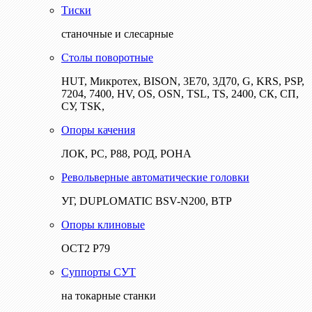
Тиски
станочные и слесарные
Столы поворотные
HUT, Микротех, BISON, 3Е70, 3Д70, G, KRS, PSP,
7204, 7400, HV, OS, OSN, TSL, TS, 2400, СК, СП,
СУ, TSK,
Опоры качения
ЛОК, РС, Р88, РОД, РОНА
Револьверные автоматические головки
УГ, DUPLOMATIC BSV-N200, ВТР
Опоры клиновые
ОСТ2 Р79
Суппорты СУТ
на токарные станки