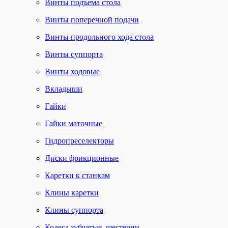
Винты подъема стола
Винты поперечной подачи
Винты продольного хода стола
Винты суппорта
Винты ходовые
Вкладыши
Гайки
Гайки маточные
Гидропреселекторы
Диски фрикционные
Каретки к станкам
Клины каретки
Клины суппорта
Колеса зубчатые, шестерни