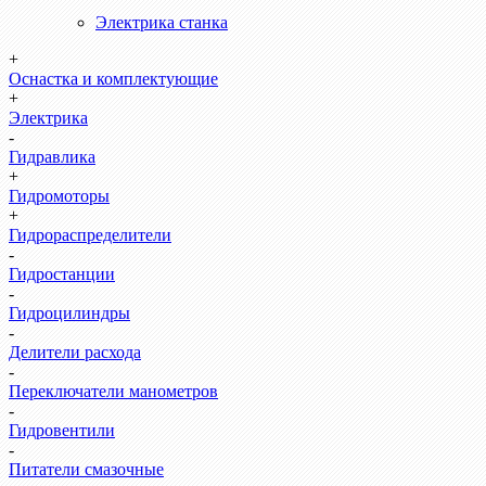
Электрика станка
+
Оснастка и комплектующие
+
Электрика
-
Гидравлика
+
Гидромоторы
+
Гидрораспределители
-
Гидростанции
-
Гидроцилиндры
-
Делители расхода
-
Переключатели манометров
-
Гидровентили
-
Питатели смазочные