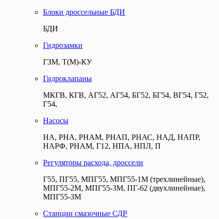
Блоки дроссельные БДИ
БДИ
Гидрозамки
ГЗМ, Т(М)-КУ
Гидроклапаны
МКГВ, КГВ, АГ52, АГ54, БГ52, БГ54, ВГ54, Г52,
Г54,
Насосы
НА, РНА, РНАМ, РНАП, РНАС, НАД, НАПР,
НАРФ, РНАМ, Г12, НПА, НПЛ, П
Регуляторы расхода, дроссели
Г55, ПГ55, МПГ55, МПГ55-1М (трехлинейные),
МПГ55-2М, МПГ55-3М, ПГ-62 (двухлинейные),
МПГ55-3М
Станции смазочные СДР