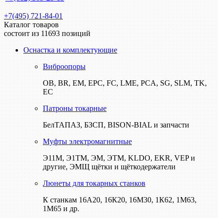
+7(495) 721-84-01
Каталог товаров
состоит из 11693 позиций
Оснастка и комплектующие
Виброопоры
ОВ, BR, EM, EPC, FC, LME, PCA, SG, SLM, TK,
EC
Патроны токарные
БелТАПАЗ, БЗСП, BISON-BIAL и запчасти
Муфты электромагнитные
Э11М, Э1ТМ, ЭМ, ЭТМ, KLDO, EKR, VEP и
другие, ЭМЩ щётки и щёткодержатели
Люнеты для токарных станков
К станкам 16А20, 16К20, 16М30, 1К62, 1М63,
1М65 и др.