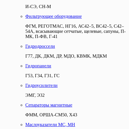
И-СЭ, СН-М
Фильтрующее оборудование
ФГМ, РЕГОТМАС, НГ16, АС42–5, ВС42–5, С42–
54А, всасывающие сетчатые, щелевые, сапуны, П-
МК, П-ФВ, Г-41
Гидродроссели
Г77, ДК, ДКМ, ДР, МДО, КВМК, МДКМ
Гидропанели
Г53, Г34, Г31, ГС
Гидроусилители
ЭМГ, Э32
Сепараторы магнитные
ФММ, ОРША-СМ50, Х43
Маслоуказатели МС, МН