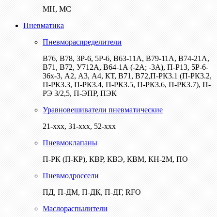
МН, МС
Пневматика
Пневмораспределители
В76, В78, 3Р-6, 5Р-6, В63-11А, В79-11А, В74-21А,
В71, В72, У712А, В64-1А (-2А; -3А), П-Р13, 5Р-6-
36х-3, А2, А3, А4, КТ, В71, В72,П-РК3.1 (П-РК3.2,
П-РК3.3, П-РК3.4, П-РК3.5, П-РК3.6, П-РК3.7), П-
РЭ 3/2,5, П-ЭПР, ПЭК
Уравновешиватели пневматические
21-ххх, 31-ххх, 52-ххх
Пневмоклапаны
П-РК (П-КР), КВР, КВЭ, КВМ, КН-2М, ПО
Пневмодроссели
ПД, П-ДМ, П-ДК, П-ДГ, RFO
Маслораспылители