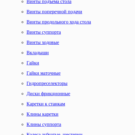
Винты подъема стола
Винты поперечной подачи
Винты продольного хода стола
Винты суппорта
Винты ходовые
Вкладыши
Гайки
Гайки маточные
Гидропреселекторы
Диски фрикционные
Каретки к станкам
Клины каретки
Клины суппорта
Колеса зубчатые, шестерни