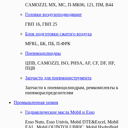
CAMOZZI, МХ, МС, П-МК06, 121, ПМ, В44
Головки воздухоподводящие
ГВП 16, ГВП 25
Блок подготовки сжатого воздуха
MFRL, БК, ПБ, П-ФРК
Пневмоцилиндры
ЦПВ, CAMOZZI, ISO, PHSA, AF, CF, DF, HF,
ПЦВ
Запчасти для пневмоинструмента
Запчасти к пневмоцилиндрам, ремкомплекты к
пневмораспределителям
Промышленная химия
Гидравлические масла Mobil и Esso
Esso Nuto, Esso Univis, Mobil DTE&Excel, Mobil
EAL, Mobil QUINTOLUBRIC, Mobil Hydrofluid,