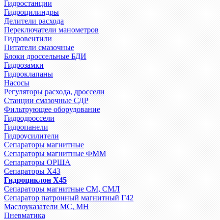
Гидростанции
Гидроцилиндры
Делители расхода
Переключатели манометров
Гидровентили
Питатели смазочные
Блоки дроссельные БДИ
Гидрозамки
Гидроклапаны
Насосы
Регуляторы расхода, дроссели
Станции смазочные СДР
Фильтрующее оборудование
Гидродроссели
Гидропанели
Гидроусилители
Сепараторы магнитные
Сепараторы магнитные ФММ
Сепараторы ОРША
Сепараторы Х43
Гидроциклон Х45
Сепараторы магнитные СМ, СМЛ
Сепаратор патронный магнитный Г42
Маслоуказатели МС, МН
Пневматика