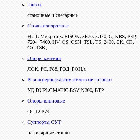
Тиски
станочные и слесарные
Столы поворотные
HUT, Микротех, BISON, 3Е70, 3Д70, G, KRS, PSP,
7204, 7400, HV, OS, OSN, TSL, TS, 2400, СК, СП,
СУ, TSK,
Опоры качения
ЛОК, РС, Р88, РОД, РОНА
Револьверные автоматические головки
УГ, DUPLOMATIC BSV-N200, ВТР
Опоры клиновые
ОСТ2 Р79
Суппорты СУТ
на токарные станки