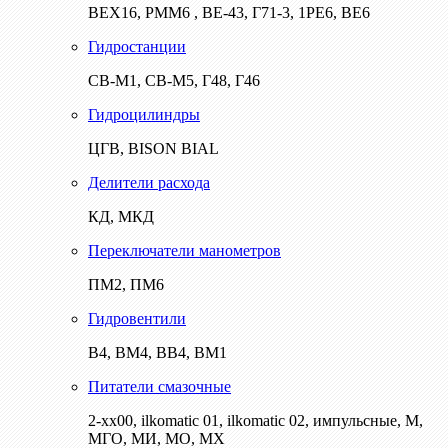
ВЕХ16, РММ6 , ВЕ-43, Г71-3, 1РЕ6, ВЕ6
Гидростанции
СВ-М1, СВ-М5, Г48, Г46
Гидроцилиндры
ЦГВ, BISON BIAL
Делители расхода
КД, МКД
Переключатели манометров
ПМ2, ПМ6
Гидровентили
В4, ВМ4, ВВ4, ВМ1
Питатели смазочные
2-хх00, ilkomatic 01, ilkomatic 02, импульсные, М,
МГО, МИ, МО, МХ