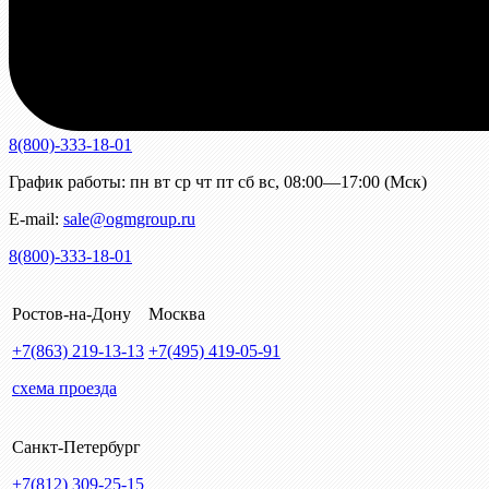
8(800)-333-18-01
График работы:
пн
вт
ср
чт
пт
сб
вс
,
08:00—17:00 (Мск)
E-mail:
sale@ogmgroup.ru
8(800)-333-18-01
Ростов-на-Дону
Москва
+7(863)
219-13-13
+7(495)
419-05-91
схема проезда
Санкт-Петербург
+7(812)
309-25-15