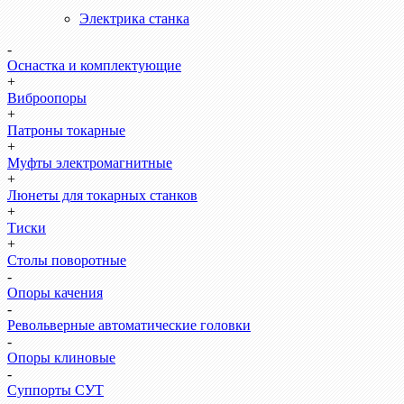
Электрика станка
-
Оснастка и комплектующие
+
Виброопоры
+
Патроны токарные
+
Муфты электромагнитные
+
Люнеты для токарных станков
+
Тиски
+
Столы поворотные
-
Опоры качения
-
Револьверные автоматические головки
-
Опоры клиновые
-
Суппорты СУТ