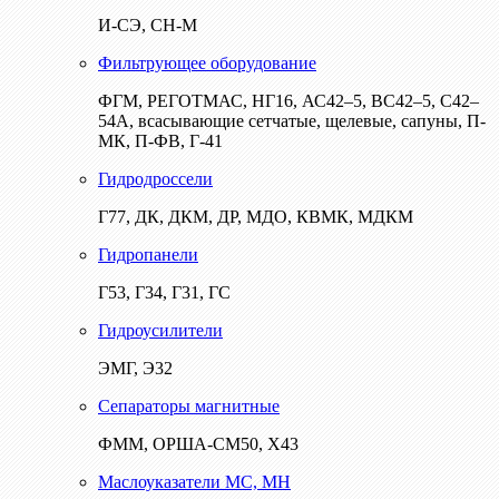
И-СЭ, СН-М
Фильтрующее оборудование
ФГМ, РЕГОТМАС, НГ16, АС42–5, ВС42–5, С42–
54А, всасывающие сетчатые, щелевые, сапуны, П-
МК, П-ФВ, Г-41
Гидродроссели
Г77, ДК, ДКМ, ДР, МДО, КВМК, МДКМ
Гидропанели
Г53, Г34, Г31, ГС
Гидроусилители
ЭМГ, Э32
Сепараторы магнитные
ФММ, ОРША-СМ50, Х43
Маслоуказатели МС, МН