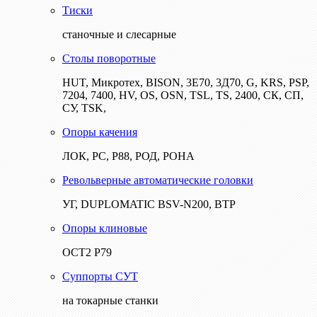
Тиски
станочные и слесарные
Столы поворотные
HUT, Микротех, BISON, 3Е70, 3Д70, G, KRS, PSP,
7204, 7400, HV, OS, OSN, TSL, TS, 2400, СК, СП,
СУ, TSK,
Опоры качения
ЛОК, РС, Р88, РОД, РОНА
Револьверные автоматические головки
УГ, DUPLOMATIC BSV-N200, ВТР
Опоры клиновые
ОСТ2 Р79
Суппорты СУТ
на токарные станки