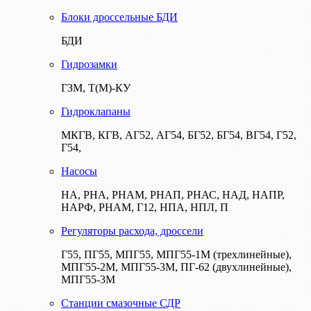
Блоки дроссельные БДИ
БДИ
Гидрозамки
ГЗМ, Т(М)-КУ
Гидроклапаны
МКГВ, КГВ, АГ52, АГ54, БГ52, БГ54, ВГ54, Г52,
Г54,
Насосы
НА, РНА, РНАМ, РНАП, РНАС, НАД, НАПР,
НАРФ, РНАМ, Г12, НПА, НПЛ, П
Регуляторы расхода, дроссели
Г55, ПГ55, МПГ55, МПГ55-1М (трехлинейные),
МПГ55-2М, МПГ55-3М, ПГ-62 (двухлинейные),
МПГ55-3М
Станции смазочные СДР