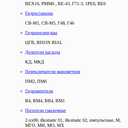
ВЕХ16, РММ6 , ВЕ-43, Г71-3, 1РЕ6, ВЕ6
Гидростанции
СВ-М1, СВ-М5, Г48, Г46
Гидроцилиндры
ЦГВ, BISON BIAL
Делители расхода
КД, МКД
Переключатели манометров
ПМ2, ПМ6
Гидровентили
В4, ВМ4, ВВ4, ВМ1
Питатели смазочные
2-хх00, ilkomatic 01, ilkomatic 02, импульсные, М,
МГО, МИ, МО, МХ