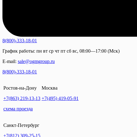
8(800)-333-18-01
График работы:
пн
вт
ср
чт
пт
сб
вс
,
08:00—17:00 (Мск)
E-mail:
sale@ogmgroup.ru
8(800)-333-18-01
Ростов-на-Дону
Москва
+7(863)
219-13-13
+7(495)
419-05-91
схема проезда
Санкт-Петербург
+7(812)
309-25-15