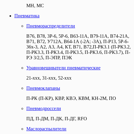
МН, МС
Пневматика
Пневмораспределители
В76, В78, 3Р-6, 5Р-6, В63-11А, В79-11А, В74-21А,
В71, В72, У712А, В64-1А (-2А; -3А), П-Р13, 5Р-6-
36х-3, А2, А3, А4, КТ, В71, В72,П-РК3.1 (П-РК3.2,
П-РК3.3, П-РК3.4, П-РК3.5, П-РК3.6, П-РК3.7), П-
РЭ 3/2,5, П-ЭПР, ПЭК
Уравновешиватели пневматические
21-ххх, 31-ххх, 52-ххх
Пневмоклапаны
П-РК (П-КР), КВР, КВЭ, КВМ, КН-2М, ПО
Пневмодроссели
ПД, П-ДМ, П-ДК, П-ДГ, RFO
Маслораспылители