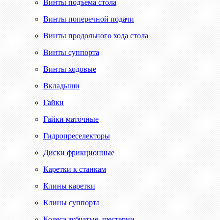
Винты подъема стола
Винты поперечной подачи
Винты продольного хода стола
Винты суппорта
Винты ходовые
Вкладыши
Гайки
Гайки маточные
Гидропреселекторы
Диски фрикционные
Каретки к станкам
Клины каретки
Клины суппорта
Колеса зубчатые, шестерни