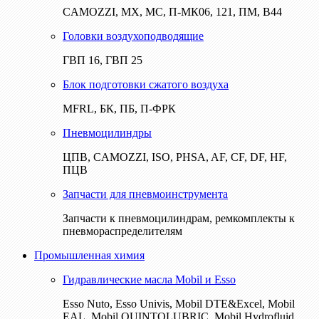
CAMOZZI, МХ, МС, П-МК06, 121, ПМ, В44
Головки воздухоподводящие
ГВП 16, ГВП 25
Блок подготовки сжатого воздуха
MFRL, БК, ПБ, П-ФРК
Пневмоцилиндры
ЦПВ, CAMOZZI, ISO, PHSA, AF, CF, DF, HF,
ПЦВ
Запчасти для пневмоинструмента
Запчасти к пневмоцилиндрам, ремкомплекты к
пневмораспределителям
Промышленная химия
Гидравлические масла Mobil и Esso
Esso Nuto, Esso Univis, Mobil DTE&Excel, Mobil
EAL, Mobil QUINTOLUBRIC, Mobil Hydrofluid,