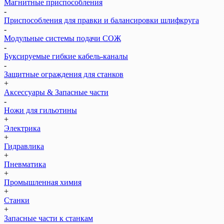
Магнитные приспособления
-
Приспособления для правки и балансировки шлифкруга
-
Модульные системы подачи СОЖ
-
Буксируемые гибкие кабель-каналы
-
Защитные ограждения для станков
+
Аксессуары & Запасные части
-
Ножи для гильотины
+
Электрика
+
Гидравлика
+
Пневматика
+
Промышленная химия
+
Станки
+
Запасные части к станкам