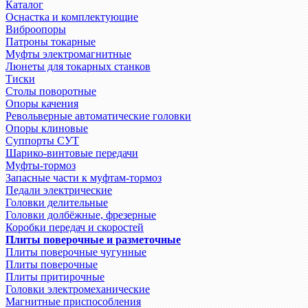
Каталог
Оснастка и комплектующие
Виброопоры
Патроны токарные
Муфты электромагнитные
Люнеты для токарных станков
Тиски
Столы поворотные
Опоры качения
Револьверные автоматические головки
Опоры клиновые
Суппорты СУТ
Шарико-винтовые передачи
Муфты-тормоз
Запасные части к муфтам-тормоз
Педали электрические
Головки делительные
Головки долбёжные, фрезерные
Коробки передач и скоростей
Плиты поверочные и разметочные
Плиты поверочные чугунные
Плиты поверочные
Плиты притирочные
Головки электромеханические
Магнитные приспособления