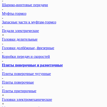
-
Шарико-винтовые передачи
-
Муфты-тормоз
-
Запасные части к муфтам-тормоз
-
Педали электрические
+
Головки делительные
-
Головки долбёжные, фрезерные
-
Коробки передач и скоростей
-
Плиты поверочные и разметочные
-
Плиты поверочные чугунные
-
Плиты поверочные
-
Плиты притирочные
+
Головки электромеханические
+