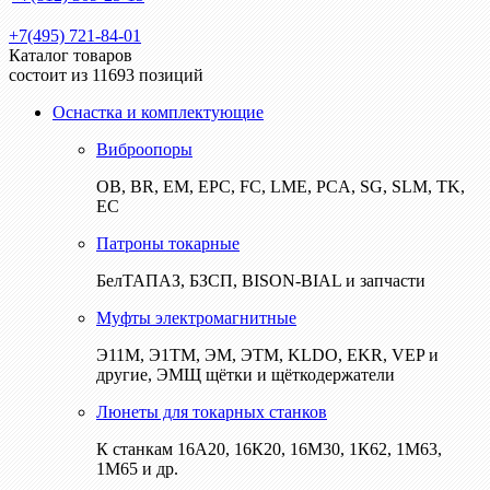
+7(495) 721-84-01
Каталог товаров
состоит из 11693 позиций
Оснастка и комплектующие
Виброопоры
ОВ, BR, EM, EPC, FC, LME, PCA, SG, SLM, TK,
EC
Патроны токарные
БелТАПАЗ, БЗСП, BISON-BIAL и запчасти
Муфты электромагнитные
Э11М, Э1ТМ, ЭМ, ЭТМ, KLDO, EKR, VEP и
другие, ЭМЩ щётки и щёткодержатели
Люнеты для токарных станков
К станкам 16А20, 16К20, 16М30, 1К62, 1М63,
1М65 и др.