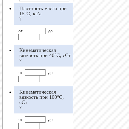
Плотность масла при
15°С, кг/л
?
от
до
Кинематическая
вязкость при 40°С, сСт
?
от
до
Кинематическая
вязкость при 100°С,
сСт
?
от
до