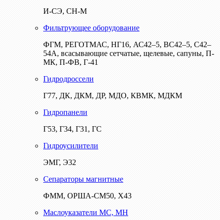
И-СЭ, СН-М
Фильтрующее оборудование
ФГМ, РЕГОТМАС, НГ16, АС42–5, ВС42–5, С42–
54А, всасывающие сетчатые, щелевые, сапуны, П-
МК, П-ФВ, Г-41
Гидродроссели
Г77, ДК, ДКМ, ДР, МДО, КВМК, МДКМ
Гидропанели
Г53, Г34, Г31, ГС
Гидроусилители
ЭМГ, Э32
Сепараторы магнитные
ФММ, ОРША-СМ50, Х43
Маслоуказатели МС, МН