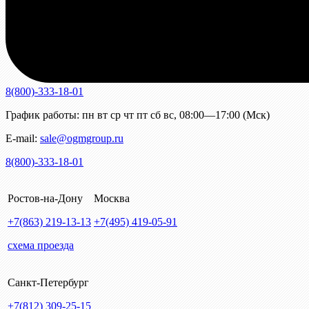
8(800)-333-18-01
График работы:
пн
вт
ср
чт
пт
сб
вс
,
08:00—17:00 (Мск)
E-mail:
sale@ogmgroup.ru
8(800)-333-18-01
Ростов-на-Дону
Москва
+7(863)
219-13-13
+7(495)
419-05-91
схема проезда
Санкт-Петербург
+7(812)
309-25-15