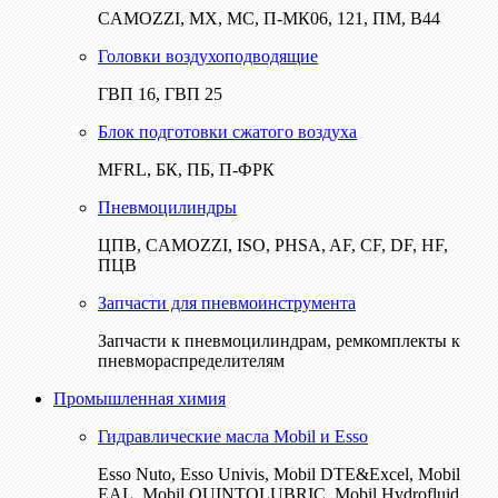
CAMOZZI, МХ, МС, П-МК06, 121, ПМ, В44
Головки воздухоподводящие
ГВП 16, ГВП 25
Блок подготовки сжатого воздуха
MFRL, БК, ПБ, П-ФРК
Пневмоцилиндры
ЦПВ, CAMOZZI, ISO, PHSA, AF, CF, DF, HF,
ПЦВ
Запчасти для пневмоинструмента
Запчасти к пневмоцилиндрам, ремкомплекты к
пневмораспределителям
Промышленная химия
Гидравлические масла Mobil и Esso
Esso Nuto, Esso Univis, Mobil DTE&Excel, Mobil
EAL, Mobil QUINTOLUBRIC, Mobil Hydrofluid,