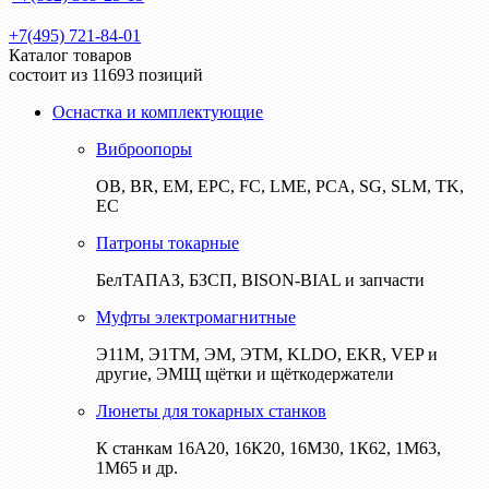
+7(495) 721-84-01
Каталог товаров
состоит из 11693 позиций
Оснастка и комплектующие
Виброопоры
ОВ, BR, EM, EPC, FC, LME, PCA, SG, SLM, TK,
EC
Патроны токарные
БелТАПАЗ, БЗСП, BISON-BIAL и запчасти
Муфты электромагнитные
Э11М, Э1ТМ, ЭМ, ЭТМ, KLDO, EKR, VEP и
другие, ЭМЩ щётки и щёткодержатели
Люнеты для токарных станков
К станкам 16А20, 16К20, 16М30, 1К62, 1М63,
1М65 и др.