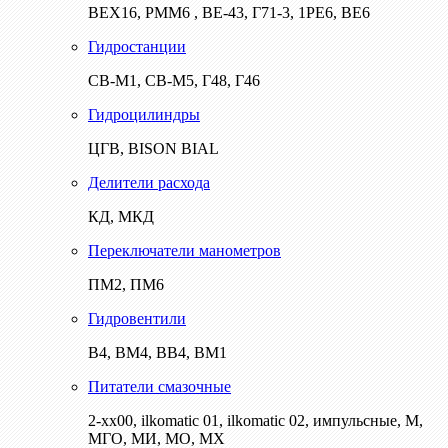
ВЕХ16, РММ6 , ВЕ-43, Г71-3, 1РЕ6, ВЕ6
Гидростанции
СВ-М1, СВ-М5, Г48, Г46
Гидроцилиндры
ЦГВ, BISON BIAL
Делители расхода
КД, МКД
Переключатели манометров
ПМ2, ПМ6
Гидровентили
В4, ВМ4, ВВ4, ВМ1
Питатели смазочные
2-хх00, ilkomatic 01, ilkomatic 02, импульсные, М,
МГО, МИ, МО, МХ