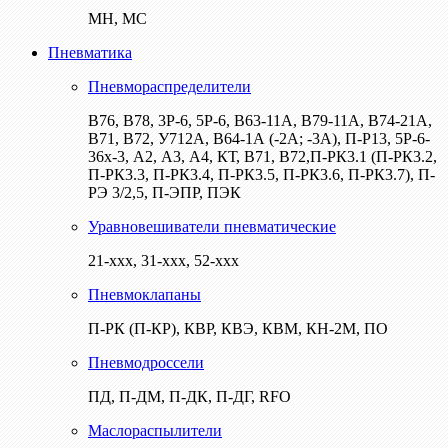
МН, МС
Пневматика
Пневмораспределители
В76, В78, 3Р-6, 5Р-6, В63-11А, В79-11А, В74-21А,
В71, В72, У712А, В64-1А (-2А; -3А), П-Р13, 5Р-6-
36х-3, А2, А3, А4, КТ, В71, В72,П-РК3.1 (П-РК3.2,
П-РК3.3, П-РК3.4, П-РК3.5, П-РК3.6, П-РК3.7), П-
РЭ 3/2,5, П-ЭПР, ПЭК
Уравновешиватели пневматические
21-ххх, 31-ххх, 52-ххх
Пневмоклапаны
П-РК (П-КР), КВР, КВЭ, КВМ, КН-2М, ПО
Пневмодроссели
ПД, П-ДМ, П-ДК, П-ДГ, RFO
Маслораспылители