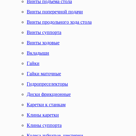
Винты подъема стола
Винты поперечной подачи
Винты продольного хода стола
Винты суппорта
Винты ходовые
Вкладыши
Гайки
Гайки маточные
Гидропреселекторы
Диски фрикционные
Каретки к станкам
Клины каретки
Клины суппорта
Колеса зубчатые, шестерни