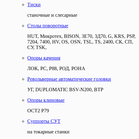
Тиски
станочные и слесарные
Столы поворотные
HUT, Микротех, BISON, 3Е70, 3Д70, G, KRS, PSP,
7204, 7400, HV, OS, OSN, TSL, TS, 2400, СК, СП,
СУ, TSK,
Опоры качения
ЛОК, РС, Р88, РОД, РОНА
Револьверные автоматические головки
УГ, DUPLOMATIC BSV-N200, ВТР
Опоры клиновые
ОСТ2 Р79
Суппорты СУТ
на токарные станки