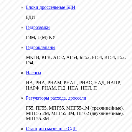
Блоки дроссельные БДИ
БДИ
Гидрозамки
ГЗМ, Т(М)-КУ
Гидроклапаны
МКГВ, КГВ, АГ52, АГ54, БГ52, БГ54, ВГ54, Г52,
Г54,
Насосы
НА, РНА, РНАМ, РНАП, РНАС, НАД, НАПР,
НАРФ, РНАМ, Г12, НПА, НПЛ, П
Регуляторы расхода, дроссели
Г55, ПГ55, МПГ55, МПГ55-1М (трехлинейные),
МПГ55-2М, МПГ55-3М, ПГ-62 (двухлинейные),
МПГ55-3М
Станции смазочные СДР