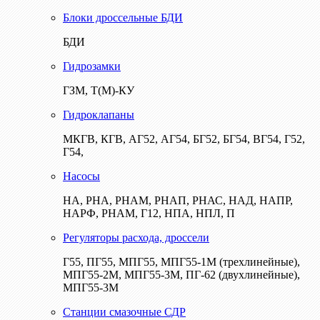
Блоки дроссельные БДИ
БДИ
Гидрозамки
ГЗМ, Т(М)-КУ
Гидроклапаны
МКГВ, КГВ, АГ52, АГ54, БГ52, БГ54, ВГ54, Г52,
Г54,
Насосы
НА, РНА, РНАМ, РНАП, РНАС, НАД, НАПР,
НАРФ, РНАМ, Г12, НПА, НПЛ, П
Регуляторы расхода, дроссели
Г55, ПГ55, МПГ55, МПГ55-1М (трехлинейные),
МПГ55-2М, МПГ55-3М, ПГ-62 (двухлинейные),
МПГ55-3М
Станции смазочные СДР