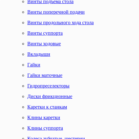
Винты подъема стола
Винты поперечной подачи
Винты продольного хода стола
Винты суппорта
Винты ходовые
Вкладыши
Гайки
Гайки маточные
Гидропреселекторы
Диски фрикционные
Каретки к станкам
Клины каретки
Клины суппорта
Колеса зубчатые, шестерни