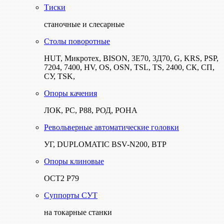
Тиски
станочные и слесарные
Столы поворотные
HUT, Микротех, BISON, 3Е70, 3Д70, G, KRS, PSP,
7204, 7400, HV, OS, OSN, TSL, TS, 2400, СК, СП,
СУ, TSK,
Опоры качения
ЛОК, РС, Р88, РОД, РОНА
Револьверные автоматические головки
УГ, DUPLOMATIC BSV-N200, ВТР
Опоры клиновые
ОСТ2 Р79
Суппорты СУТ
на токарные станки