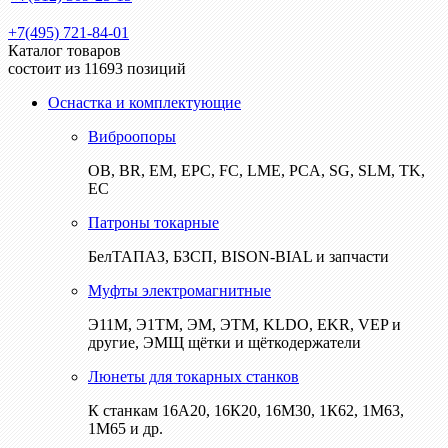
+7(495) 721-84-01
Каталог товаров
состоит из 11693 позиций
Оснастка и комплектующие
Виброопоры
ОВ, BR, EM, EPC, FC, LME, PCA, SG, SLM, TK,
EC
Патроны токарные
БелТАПАЗ, БЗСП, BISON-BIAL и запчасти
Муфты электромагнитные
Э11М, Э1ТМ, ЭМ, ЭТМ, KLDO, EKR, VEP и
другие, ЭМЩ щётки и щёткодержатели
Люнеты для токарных станков
К станкам 16А20, 16К20, 16М30, 1К62, 1М63,
1М65 и др.