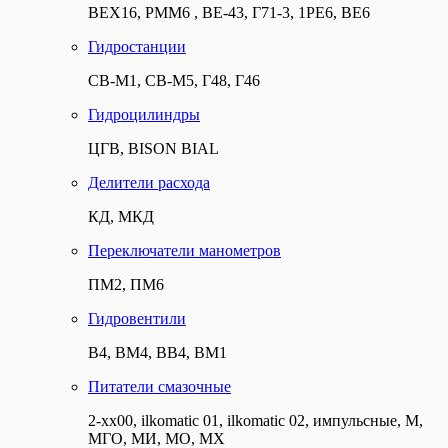
ВЕХ16, РММ6 , ВЕ-43, Г71-3, 1РЕ6, ВЕ6
Гидростанции
СВ-М1, СВ-М5, Г48, Г46
Гидроцилиндры
ЦГВ, BISON BIAL
Делители расхода
КД, МКД
Переключатели манометров
ПМ2, ПМ6
Гидровентили
В4, ВМ4, ВВ4, ВМ1
Питатели смазочные
2-хх00, ilkomatic 01, ilkomatic 02, импульсные, М,
МГО, МИ, МО, МХ