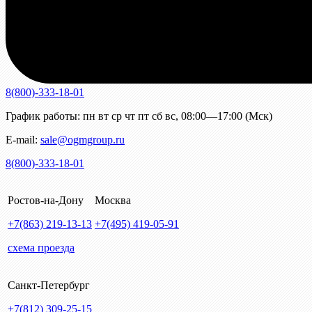
8(800)-333-18-01
График работы:
пн
вт
ср
чт
пт
сб
вс
,
08:00—17:00 (Мск)
E-mail:
sale@ogmgroup.ru
8(800)-333-18-01
Ростов-на-Дону
Москва
+7(863)
219-13-13
+7(495)
419-05-91
схема проезда
Санкт-Петербург
+7(812)
309-25-15