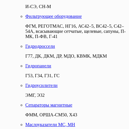
И-СЭ, СН-М
Фильтрующее оборудование
ФГМ, РЕГОТМАС, НГ16, АС42–5, ВС42–5, С42–
54А, всасывающие сетчатые, щелевые, сапуны, П-
МК, П-ФВ, Г-41
Гидродроссели
Г77, ДК, ДКМ, ДР, МДО, КВМК, МДКМ
Гидропанели
Г53, Г34, Г31, ГС
Гидроусилители
ЭМГ, Э32
Сепараторы магнитные
ФММ, ОРША-СМ50, Х43
Маслоуказатели МС, МН