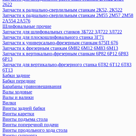
2622
Запчасти к радиально-сверлильным станкам 2К52, 2К522
Запчасти к радиально-сверлильным станкам 2М55 2М57 2М58
2А554 2А576
Шлифовальные прочие
Запчасти для шлифовальных станков 3Б722 3Д722 3Л722
Запчасти для плоскошлифовального станка 3Г71
Запчасти к универсально-фрезерным станкам 675П 676
Запчасти к фрезерным станкам 6М82 6М12 6М83 6М13
Запчасти к вертикально-фрезерным станкам 6Р82 6Р12 6Р83
6Р13
Запчасти для вертикально-фрезерного станка 6Т82 6Т12 6Т83
6Т13
Бабки задние
Бабки передние
Барабаны уравновешивания
Валы ходовые
Валы и валики
Вилки
Винты задней бабки
Винты каретки
Винты подъема стола
Винты поперечной подачи
Винты продольного хода стола
Винты суппорта