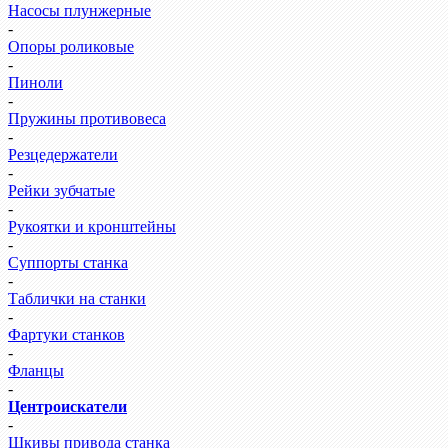
Насосы плунжерные
-
Опоры роликовые
-
Пиноли
-
Пружины противовеса
-
Резцедержатели
-
Рейки зубчатые
-
Рукоятки и кронштейны
-
Суппорты станка
-
Таблички на станки
-
Фартуки станков
-
Фланцы
-
Центроискатели
-
Шкивы привода станка