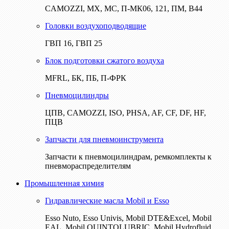
CAMOZZI, МХ, МС, П-МК06, 121, ПМ, В44
Головки воздухоподводящие
ГВП 16, ГВП 25
Блок подготовки сжатого воздуха
MFRL, БК, ПБ, П-ФРК
Пневмоцилиндры
ЦПВ, CAMOZZI, ISO, PHSA, AF, CF, DF, HF,
ПЦВ
Запчасти для пневмоинструмента
Запчасти к пневмоцилиндрам, ремкомплекты к
пневмораспределителям
Промышленная химия
Гидравлические масла Mobil и Esso
Esso Nuto, Esso Univis, Mobil DTE&Excel, Mobil
EAL, Mobil QUINTOLUBRIC, Mobil Hydrofluid,