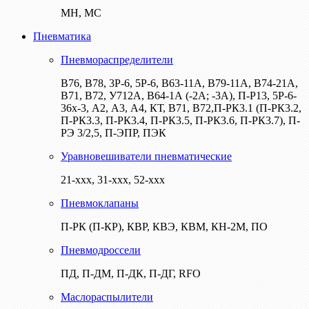
МН, МС
Пневматика
Пневмораспределители
В76, В78, 3Р-6, 5Р-6, В63-11А, В79-11А, В74-21А,
В71, В72, У712А, В64-1А (-2А; -3А), П-Р13, 5Р-6-
36х-3, А2, А3, А4, КТ, В71, В72,П-РК3.1 (П-РК3.2,
П-РК3.3, П-РК3.4, П-РК3.5, П-РК3.6, П-РК3.7), П-
РЭ 3/2,5, П-ЭПР, ПЭК
Уравновешиватели пневматические
21-ххх, 31-ххх, 52-ххх
Пневмоклапаны
П-РК (П-КР), КВР, КВЭ, КВМ, КН-2М, ПО
Пневмодроссели
ПД, П-ДМ, П-ДК, П-ДГ, RFO
Маслораспылители