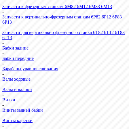
-
Запчасти к фрезерным станкам 6М82 6М12 6М83 6М13
-
Запчасти к вертикально-фрезерным станкам 6Р82 6Р12 6Р83
6Р13
-
Запчасти для вертикально-фрезерного станка 6Т82 6Т12 6Т83
6Т13
-
Бабки задние
-
Бабки передние
-
Барабаны уравновешивания
-
Валы ходовые
-
Валы и валики
-
Вилки
-
Винты задней бабки
-
Винты каретки
-