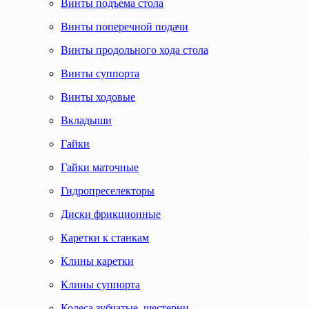
Винты подъема стола
Винты поперечной подачи
Винты продольного хода стола
Винты суппорта
Винты ходовые
Вкладыши
Гайки
Гайки маточные
Гидропреселекторы
Диски фрикционные
Каретки к станкам
Клины каретки
Клины суппорта
Колеса зубчатые, шестерни