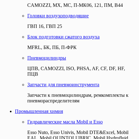
CAMOZZI, МХ, МС, П-МК06, 121, ПМ, В44
Головки воздухоподводящие
ГВП 16, ГВП 25
Блок подготовки сжатого воздуха
MFRL, БК, ПБ, П-ФРК
Пневмоцилиндры
ЦПВ, CAMOZZI, ISO, PHSA, AF, CF, DF, HF,
ПЦВ
Запчасти для пневмоинструмента
Запчасти к пневмоцилиндрам, ремкомплекты к
пневмораспределителям
Промышленная химия
Гидравлические масла Mobil и Esso
Esso Nuto, Esso Univis, Mobil DTE&Excel, Mobil
EAL, Mobil QUINTOLUBRIC, Mobil Hydrofluid,