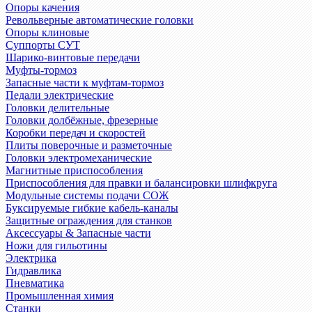
Опоры качения
Револьверные автоматические головки
Опоры клиновые
Суппорты СУТ
Шарико-винтовые передачи
Муфты-тормоз
Запасные части к муфтам-тормоз
Педали электрические
Головки делительные
Головки долбёжные, фрезерные
Коробки передач и скоростей
Плиты поверочные и разметочные
Головки электромеханические
Магнитные приспособления
Приспособления для правки и балансировки шлифкруга
Модульные системы подачи СОЖ
Буксируемые гибкие кабель-каналы
Защитные ограждения для станков
Аксессуары & Запасные части
Ножи для гильотины
Электрика
Гидравлика
Пневматика
Промышленная химия
Станки