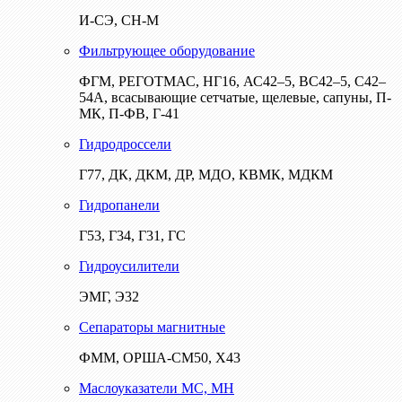
И-СЭ, СН-М
Фильтрующее оборудование
ФГМ, РЕГОТМАС, НГ16, АС42–5, ВС42–5, С42–
54А, всасывающие сетчатые, щелевые, сапуны, П-
МК, П-ФВ, Г-41
Гидродроссели
Г77, ДК, ДКМ, ДР, МДО, КВМК, МДКМ
Гидропанели
Г53, Г34, Г31, ГС
Гидроусилители
ЭМГ, Э32
Сепараторы магнитные
ФММ, ОРША-СМ50, Х43
Маслоуказатели МС, МН