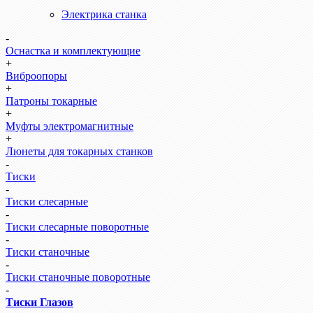
Электрика станка
-
Оснастка и комплектующие
+
Виброопоры
+
Патроны токарные
+
Муфты электромагнитные
+
Люнеты для токарных станков
-
Тиски
-
Тиски слесарные
-
Тиски слесарные поворотные
-
Тиски станочные
-
Тиски станочные поворотные
-
Тиски Глазов