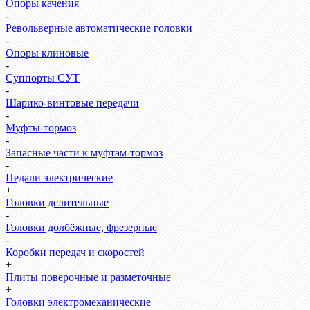
Опоры качения
-
Револьверные автоматические головки
-
Опоры клиновые
-
Суппорты СУТ
-
Шарико-винтовые передачи
-
Муфты-тормоз
-
Запасные части к муфтам-тормоз
-
Педали электрические
+
Головки делительные
-
Головки долбёжные, фрезерные
-
Коробки передач и скоростей
+
Плиты поверочные и разметочные
+
Головки электромеханические