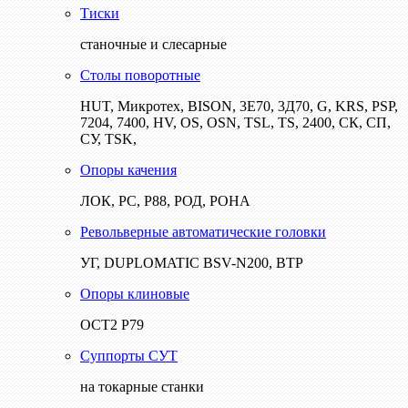
Тиски
станочные и слесарные
Столы поворотные
HUT, Микротех, BISON, 3Е70, 3Д70, G, KRS, PSP,
7204, 7400, HV, OS, OSN, TSL, TS, 2400, СК, СП,
СУ, TSK,
Опоры качения
ЛОК, РС, Р88, РОД, РОНА
Револьверные автоматические головки
УГ, DUPLOMATIC BSV-N200, ВТР
Опоры клиновые
ОСТ2 Р79
Суппорты СУТ
на токарные станки