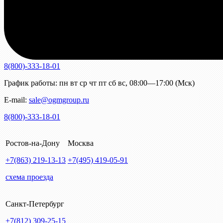
8(800)-333-18-01
График работы:
пн
вт
ср
чт
пт
сб
вс
,
08:00—17:00 (Мск)
E-mail:
sale@ogmgroup.ru
8(800)-333-18-01
Ростов-на-Дону
Москва
+7(863)
219-13-13
+7(495)
419-05-91
схема проезда
Санкт-Петербург
+7(812)
309-25-15