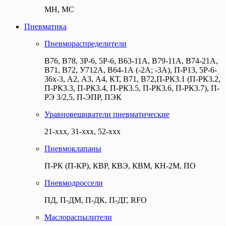
МН, МС
Пневматика
Пневмораспределители
В76, В78, 3Р-6, 5Р-6, В63-11А, В79-11А, В74-21А,
В71, В72, У712А, В64-1А (-2А; -3А), П-Р13, 5Р-6-
36х-3, А2, А3, А4, КТ, В71, В72,П-РК3.1 (П-РК3.2,
П-РК3.3, П-РК3.4, П-РК3.5, П-РК3.6, П-РК3.7), П-
РЭ 3/2,5, П-ЭПР, ПЭК
Уравновешиватели пневматические
21-ххх, 31-ххх, 52-ххх
Пневмоклапаны
П-РК (П-КР), КВР, КВЭ, КВМ, КН-2М, ПО
Пневмодроссели
ПД, П-ДМ, П-ДК, П-ДГ, RFO
Маслораспылители