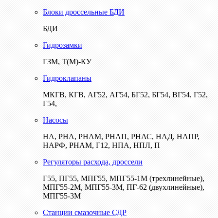
Блоки дроссельные БДИ
БДИ
Гидрозамки
ГЗМ, Т(М)-КУ
Гидроклапаны
МКГВ, КГВ, АГ52, АГ54, БГ52, БГ54, ВГ54, Г52,
Г54,
Насосы
НА, РНА, РНАМ, РНАП, РНАС, НАД, НАПР,
НАРФ, РНАМ, Г12, НПА, НПЛ, П
Регуляторы расхода, дроссели
Г55, ПГ55, МПГ55, МПГ55-1М (трехлинейные),
МПГ55-2М, МПГ55-3М, ПГ-62 (двухлинейные),
МПГ55-3М
Станции смазочные СДР