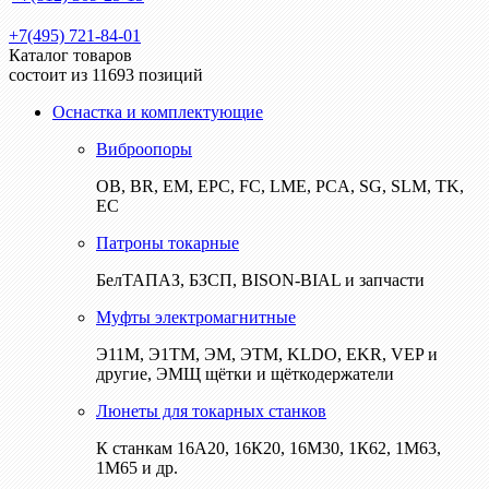
+7(495) 721-84-01
Каталог товаров
состоит из 11693 позиций
Оснастка и комплектующие
Виброопоры
ОВ, BR, EM, EPC, FC, LME, PCA, SG, SLM, TK,
EC
Патроны токарные
БелТАПАЗ, БЗСП, BISON-BIAL и запчасти
Муфты электромагнитные
Э11М, Э1ТМ, ЭМ, ЭТМ, KLDO, EKR, VEP и
другие, ЭМЩ щётки и щёткодержатели
Люнеты для токарных станков
К станкам 16А20, 16К20, 16М30, 1К62, 1М63,
1М65 и др.