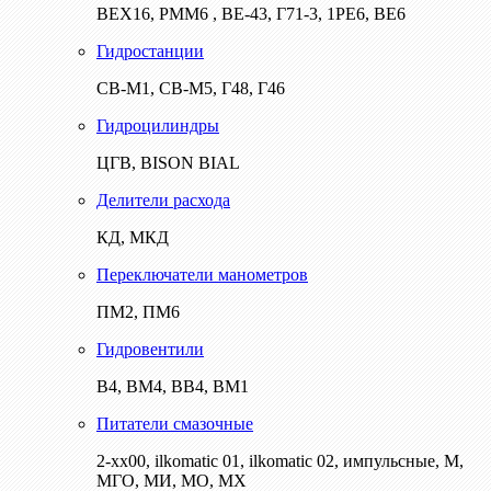
ВЕХ16, РММ6 , ВЕ-43, Г71-3, 1РЕ6, ВЕ6
Гидростанции
СВ-М1, СВ-М5, Г48, Г46
Гидроцилиндры
ЦГВ, BISON BIAL
Делители расхода
КД, МКД
Переключатели манометров
ПМ2, ПМ6
Гидровентили
В4, ВМ4, ВВ4, ВМ1
Питатели смазочные
2-хх00, ilkomatic 01, ilkomatic 02, импульсные, М,
МГО, МИ, МО, МХ