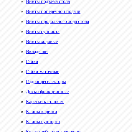
Винты подъема стола
Винты поперечной подачи
Винты продольного хода стола
Винты суппорта
Винты ходовые
Вкладыши
Гайки
Гайки маточные
Гидропреселекторы
Диски фрикционные
Каретки к станкам
Клины каретки
Клины суппорта
Колеса зубчатые, шестерни