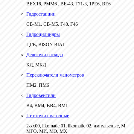
ВЕХ16, РММ6 , ВЕ-43, Г71-3, 1РЕ6, ВЕ6
Гидростанции
СВ-М1, СВ-М5, Г48, Г46
Гидроцилиндры
ЦГВ, BISON BIAL
Делители расхода
КД, МКД
Переключатели манометров
ПМ2, ПМ6
Гидровентили
В4, ВМ4, ВВ4, ВМ1
Питатели смазочные
2-хх00, ilkomatic 01, ilkomatic 02, импульсные, М,
МГО, МИ, МО, МХ