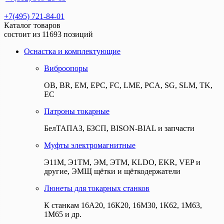
+7(495) 721-84-01
Каталог товаров
состоит из 11693 позиций
Оснастка и комплектующие
Виброопоры
ОВ, BR, EM, EPC, FC, LME, PCA, SG, SLM, TK,
EC
Патроны токарные
БелТАПАЗ, БЗСП, BISON-BIAL и запчасти
Муфты электромагнитные
Э11М, Э1ТМ, ЭМ, ЭТМ, KLDO, EKR, VEP и
другие, ЭМЩ щётки и щёткодержатели
Люнеты для токарных станков
К станкам 16А20, 16К20, 16М30, 1К62, 1М63,
1М65 и др.