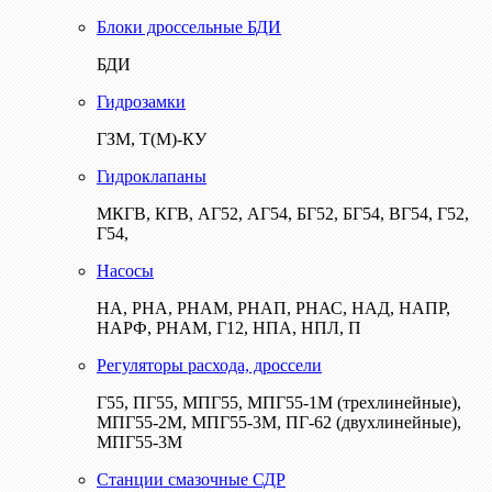
Блоки дроссельные БДИ
БДИ
Гидрозамки
ГЗМ, Т(М)-КУ
Гидроклапаны
МКГВ, КГВ, АГ52, АГ54, БГ52, БГ54, ВГ54, Г52,
Г54,
Насосы
НА, РНА, РНАМ, РНАП, РНАС, НАД, НАПР,
НАРФ, РНАМ, Г12, НПА, НПЛ, П
Регуляторы расхода, дроссели
Г55, ПГ55, МПГ55, МПГ55-1М (трехлинейные),
МПГ55-2М, МПГ55-3М, ПГ-62 (двухлинейные),
МПГ55-3М
Станции смазочные СДР