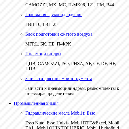
CAMOZZI, МХ, МС, П-МК06, 121, ПМ, В44
Головки воздухоподводящие
ГВП 16, ГВП 25
Блок подготовки сжатого воздуха
MFRL, БК, ПБ, П-ФРК
Пневмоцилиндры
ЦПВ, CAMOZZI, ISO, PHSA, AF, CF, DF, HF,
ПЦВ
Запчасти для пневмоинструмента
Запчасти к пневмоцилиндрам, ремкомплекты к
пневмораспределителям
Промышленная химия
Гидравлические масла Mobil и Esso
Esso Nuto, Esso Univis, Mobil DTE&Excel, Mobil
EAL, Mobil QUINTOLUBRIC, Mobil Hydrofluid,