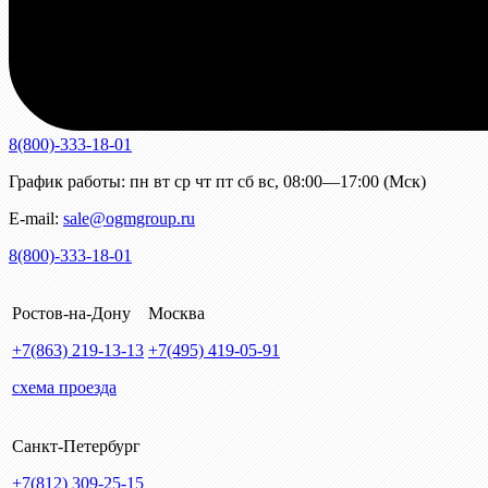
8(800)-333-18-01
График работы:
пн
вт
ср
чт
пт
сб
вс
,
08:00—17:00 (Мск)
E-mail:
sale@ogmgroup.ru
8(800)-333-18-01
Ростов-на-Дону
Москва
+7(863)
219-13-13
+7(495)
419-05-91
схема проезда
Санкт-Петербург
+7(812)
309-25-15