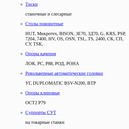
Тиски
станочные и слесарные
Столы поворотные
HUT, Микротех, BISON, 3Е70, 3Д70, G, KRS, PSP,
7204, 7400, HV, OS, OSN, TSL, TS, 2400, СК, СП,
СУ, TSK,
Опоры качения
ЛОК, РС, Р88, РОД, РОНА
Револьверные автоматические головки
УГ, DUPLOMATIC BSV-N200, ВТР
Опоры клиновые
ОСТ2 Р79
Суппорты СУТ
на токарные станки