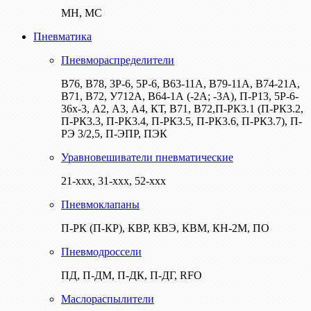
МН, МС
Пневматика
Пневмораспределители
В76, В78, 3Р-6, 5Р-6, В63-11А, В79-11А, В74-21А,
В71, В72, У712А, В64-1А (-2А; -3А), П-Р13, 5Р-6-
36х-3, А2, А3, А4, КТ, В71, В72,П-РК3.1 (П-РК3.2,
П-РК3.3, П-РК3.4, П-РК3.5, П-РК3.6, П-РК3.7), П-
РЭ 3/2,5, П-ЭПР, ПЭК
Уравновешиватели пневматические
21-ххх, 31-ххх, 52-ххх
Пневмоклапаны
П-РК (П-КР), КВР, КВЭ, КВМ, КН-2М, ПО
Пневмодроссели
ПД, П-ДМ, П-ДК, П-ДГ, RFO
Маслораспылители