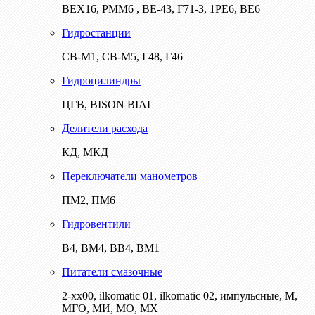
ВЕХ16, РММ6 , ВЕ-43, Г71-3, 1РЕ6, ВЕ6
Гидростанции
СВ-М1, СВ-М5, Г48, Г46
Гидроцилиндры
ЦГВ, BISON BIAL
Делители расхода
КД, МКД
Переключатели манометров
ПМ2, ПМ6
Гидровентили
В4, ВМ4, ВВ4, ВМ1
Питатели смазочные
2-хх00, ilkomatic 01, ilkomatic 02, импульсные, М,
МГО, МИ, МО, МХ