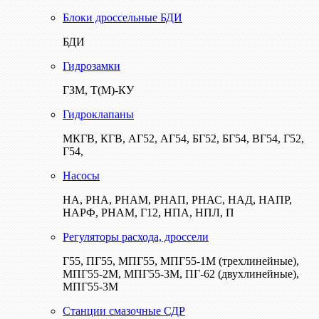
Блоки дроссельные БДИ
БДИ
Гидрозамки
ГЗМ, Т(М)-КУ
Гидроклапаны
МКГВ, КГВ, АГ52, АГ54, БГ52, БГ54, ВГ54, Г52,
Г54,
Насосы
НА, РНА, РНАМ, РНАП, РНАС, НАД, НАПР,
НАРФ, РНАМ, Г12, НПА, НПЛ, П
Регуляторы расхода, дроссели
Г55, ПГ55, МПГ55, МПГ55-1М (трехлинейные),
МПГ55-2М, МПГ55-3М, ПГ-62 (двухлинейные),
МПГ55-3М
Станции смазочные СДР