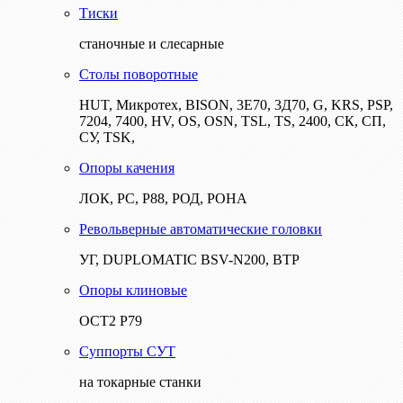
Тиски
станочные и слесарные
Столы поворотные
HUT, Микротех, BISON, 3Е70, 3Д70, G, KRS, PSP,
7204, 7400, HV, OS, OSN, TSL, TS, 2400, СК, СП,
СУ, TSK,
Опоры качения
ЛОК, РС, Р88, РОД, РОНА
Револьверные автоматические головки
УГ, DUPLOMATIC BSV-N200, ВТР
Опоры клиновые
ОСТ2 Р79
Суппорты СУТ
на токарные станки