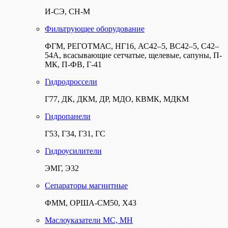
И-СЭ, СН-М
Фильтрующее оборудование
ФГМ, РЕГОТМАС, НГ16, АС42–5, ВС42–5, С42–
54А, всасывающие сетчатые, щелевые, сапуны, П-
МК, П-ФВ, Г-41
Гидродроссели
Г77, ДК, ДКМ, ДР, МДО, КВМК, МДКМ
Гидропанели
Г53, Г34, Г31, ГС
Гидроусилители
ЭМГ, Э32
Сепараторы магнитные
ФММ, ОРША-СМ50, Х43
Маслоуказатели МС, МН