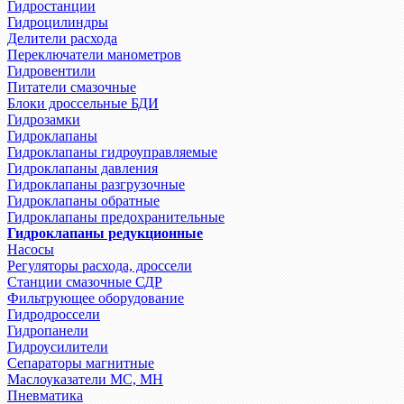
Гидростанции
Гидроцилиндры
Делители расхода
Переключатели манометров
Гидровентили
Питатели смазочные
Блоки дроссельные БДИ
Гидрозамки
Гидроклапаны
Гидроклапаны гидроуправляемые
Гидроклапаны давления
Гидроклапаны разгрузочные
Гидроклапаны обратные
Гидроклапаны предохранительные
Гидроклапаны редукционные
Насосы
Регуляторы расхода, дроссели
Станции смазочные СДР
Фильтрующее оборудование
Гидродроссели
Гидропанели
Гидроусилители
Сепараторы магнитные
Маслоуказатели МС, МН
Пневматика