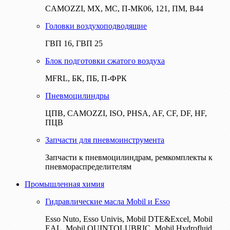
CAMOZZI, МХ, МС, П-МК06, 121, ПМ, В44
Головки воздухоподводящие
ГВП 16, ГВП 25
Блок подготовки сжатого воздуха
MFRL, БК, ПБ, П-ФРК
Пневмоцилиндры
ЦПВ, CAMOZZI, ISO, PHSA, AF, CF, DF, HF,
ПЦВ
Запчасти для пневмоинструмента
Запчасти к пневмоцилиндрам, ремкомплекты к
пневмораспределителям
Промышленная химия
Гидравлические масла Mobil и Esso
Esso Nuto, Esso Univis, Mobil DTE&Excel, Mobil
EAL, Mobil QUINTOLUBRIC, Mobil Hydrofluid,