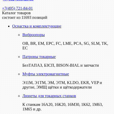
+7(495) 721-84-01
Каталог товаров
состоит из 11693 позиций
Оснастка и комплектующие
Виброопоры
ОВ, BR, EM, EPC, FC, LME, PCA, SG, SLM, TK,
EC
Патроны токарные
БелТАПАЗ, БЗСП, BISON-BIAL и запчасти
Муфты электромагнитные
Э11М, Э1ТМ, ЭМ, ЭТМ, KLDO, EKR, VEP и
другие, ЭМЩ щётки и щёткодержатели
Люнеты для токарных станков
К станкам 16А20, 16К20, 16М30, 1К62, 1М63,
1М65 и др.