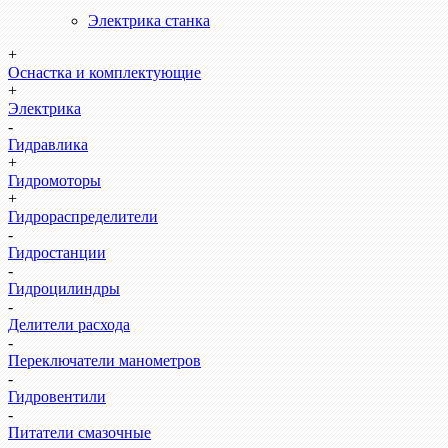
Электрика станка
+
Оснастка и комплектующие
+
Электрика
-
Гидравлика
+
Гидромоторы
+
Гидрораспределители
-
Гидростанции
-
Гидроцилиндры
-
Делители расхода
-
Переключатели манометров
-
Гидровентили
-
Питатели смазочные