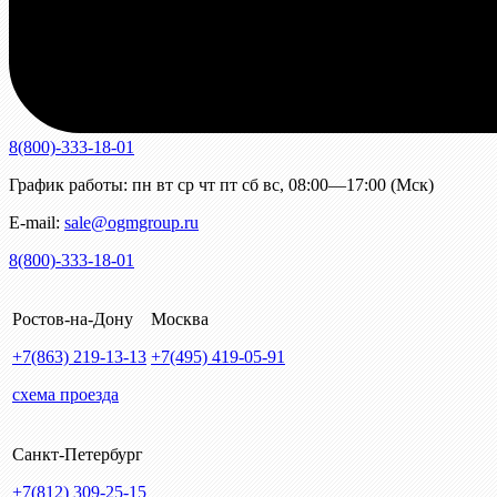
8(800)-333-18-01
График работы:
пн
вт
ср
чт
пт
сб
вс
,
08:00—17:00 (Мск)
E-mail:
sale@ogmgroup.ru
8(800)-333-18-01
Ростов-на-Дону
Москва
+7(863)
219-13-13
+7(495)
419-05-91
схема проезда
Санкт-Петербург
+7(812)
309-25-15