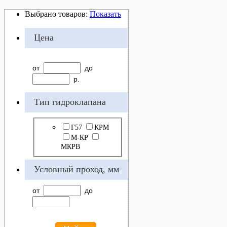
Выбрано товаров:
Показать
Цена
от
до
р.
Тип гидроклапана
Г57
КРМ
М-КР
МКРВ
Условный проход, мм
от
до