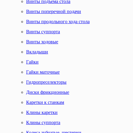
Винты подъема стола
Винты поперечной подачи
Винты продольного хода стола
Винты суппорта
Винты ходовые
Вкладыши
Гайки
Гайки маточные
Гидропреселекторы
Диски фрикционные
Каретки к станкам
Клины каретки
Клины суппорта
Колеса зубчатые, шестерни