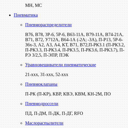
МН, МС
Пневматика
Пневмораспределители
В76, В78, 3Р-6, 5Р-6, В63-11А, В79-11А, В74-21А,
В71, В72, У712А, В64-1А (-2А; -3А), П-Р13, 5Р-6-
36х-3, А2, А3, А4, КТ, В71, В72,П-РК3.1 (П-РК3.2,
П-РК3.3, П-РК3.4, П-РК3.5, П-РК3.6, П-РК3.7), П-
РЭ 3/2,5, П-ЭПР, ПЭК
Уравновешиватели пневматические
21-ххх, 31-ххх, 52-ххх
Пневмоклапаны
П-РК (П-КР), КВР, КВЭ, КВМ, КН-2М, ПО
Пневмодроссели
ПД, П-ДМ, П-ДК, П-ДГ, RFO
Маслораспылители