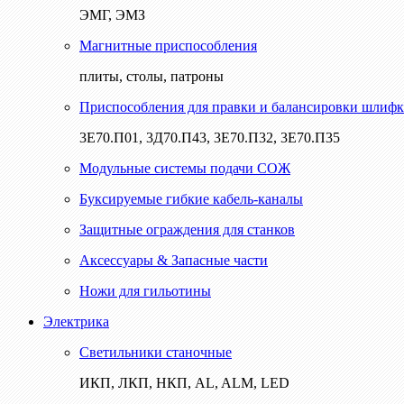
ЭМГ, ЭМЗ
Магнитные приспособления
плиты, столы, патроны
Приспособления для правки и балансировки шлифк
3Е70.П01, 3Д70.П43, 3Е70.П32, 3Е70.П35
Модульные системы подачи СОЖ
Буксируемые гибкие кабель-каналы
Защитные ограждения для станков
Аксессуары & Запасные части
Ножи для гильотины
Электрика
Светильники станочные
ИКП, ЛКП, НКП, AL, ALM, LED