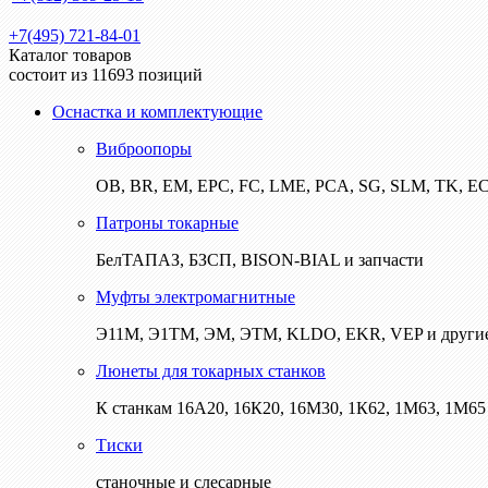
+7(495) 721-84-01
Каталог товаров
состоит из 11693 позиций
Оснастка и комплектующие
Виброопоры
ОВ, BR, EM, EPC, FC, LME, PCA, SG, SLM, TK, E
Патроны токарные
БелТАПАЗ, БЗСП, BISON-BIAL и запчасти
Муфты электромагнитные
Э11М, Э1ТМ, ЭМ, ЭТМ, KLDO, EKR, VEP и други
Люнеты для токарных станков
К станкам 16А20, 16К20, 16М30, 1К62, 1М63, 1М65 
Тиски
станочные и слесарные