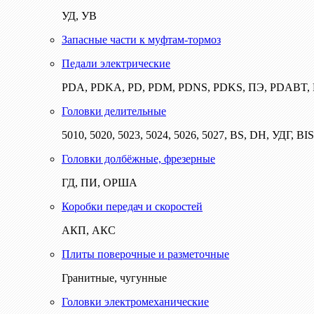
УД, УВ
Запасные части к муфтам-тормоз
Педали электрические
PDA, PDKA, PD, PDM, PDNS, PDKS, ПЭ, PDABT
Головки делительные
5010, 5020, 5023, 5024, 5026, 5027, BS, DH, УДГ, BI
Головки долбёжные, фрезерные
ГД, ПИ, ОРША
Коробки передач и скоростей
АКП, АКС
Плиты поверочные и разметочные
Гранитные, чугунные
Головки электромеханические