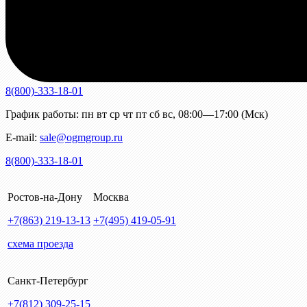
8(800)-333-18-01
График работы:
пн
вт
ср
чт
пт
сб
вс
,
08:00—17:00 (Мск)
E-mail:
sale@ogmgroup.ru
8(800)-333-18-01
Ростов-на-Дону
Москва
+7(863)
219-13-13
+7(495)
419-05-91
схема проезда
Санкт-Петербург
+7(812)
309-25-15