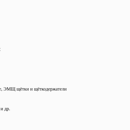
C
е, ЭМЩ щётки и щёткодержатели
и др.