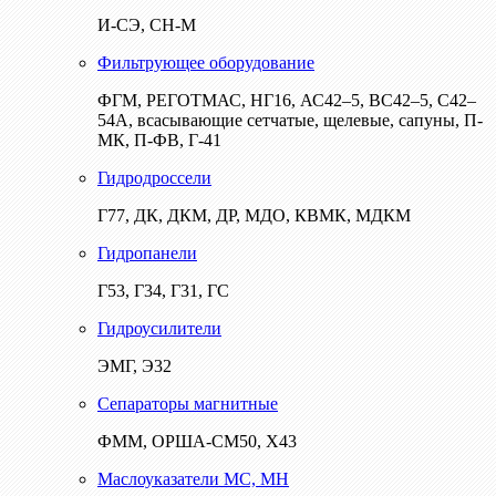
И-СЭ, СН-М
Фильтрующее оборудование
ФГМ, РЕГОТМАС, НГ16, АС42–5, ВС42–5, С42–
54А, всасывающие сетчатые, щелевые, сапуны, П-
МК, П-ФВ, Г-41
Гидродроссели
Г77, ДК, ДКМ, ДР, МДО, КВМК, МДКМ
Гидропанели
Г53, Г34, Г31, ГС
Гидроусилители
ЭМГ, Э32
Сепараторы магнитные
ФММ, ОРША-СМ50, Х43
Маслоуказатели МС, МН