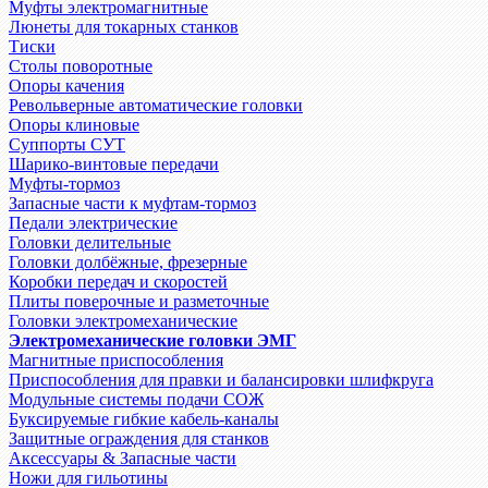
Муфты электромагнитные
Люнеты для токарных станков
Тиски
Столы поворотные
Опоры качения
Револьверные автоматические головки
Опоры клиновые
Суппорты СУТ
Шарико-винтовые передачи
Муфты-тормоз
Запасные части к муфтам-тормоз
Педали электрические
Головки делительные
Головки долбёжные, фрезерные
Коробки передач и скоростей
Плиты поверочные и разметочные
Головки электромеханические
Электромеханические головки ЭМГ
Магнитные приспособления
Приспособления для правки и балансировки шлифкруга
Модульные системы подачи СОЖ
Буксируемые гибкие кабель-каналы
Защитные ограждения для станков
Аксессуары & Запасные части
Ножи для гильотины