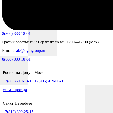
8(800)-333-18-01
График работы:
пн
вт
ср
чт
пт
сб
вс
,
08:00—17:00 (Мск)
E-mail:
sale@ogmgroup.ru
8(800)-333-18-01
Ростов-на-Дону
Москва
+7(863)
219-13-13
+7(495)
419-05-91
схема проезда
Санкт-Петербург
+7(812)
309-25-15