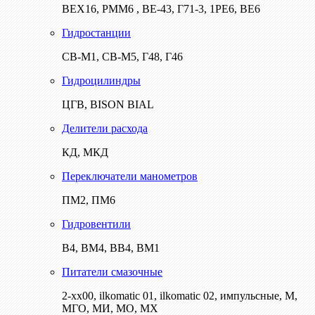
ВЕХ16, РММ6 , ВЕ-43, Г71-3, 1РЕ6, ВЕ6
Гидростанции
СВ-М1, СВ-М5, Г48, Г46
Гидроцилиндры
ЦГВ, BISON BIAL
Делители расхода
КД, МКД
Переключатели манометров
ПМ2, ПМ6
Гидровентили
В4, ВМ4, ВВ4, ВМ1
Питатели смазочные
2-хх00, ilkomatic 01, ilkomatic 02, импульсные, М,
МГО, МИ, МО, МХ