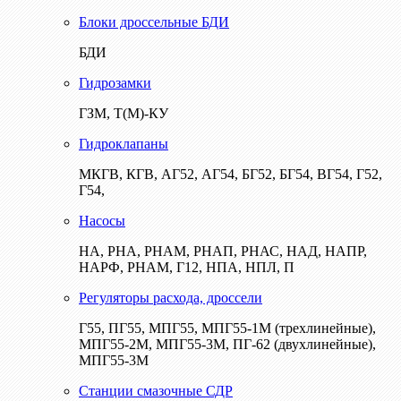
Блоки дроссельные БДИ
БДИ
Гидрозамки
ГЗМ, Т(М)-КУ
Гидроклапаны
МКГВ, КГВ, АГ52, АГ54, БГ52, БГ54, ВГ54, Г52,
Г54,
Насосы
НА, РНА, РНАМ, РНАП, РНАС, НАД, НАПР,
НАРФ, РНАМ, Г12, НПА, НПЛ, П
Регуляторы расхода, дроссели
Г55, ПГ55, МПГ55, МПГ55-1М (трехлинейные),
МПГ55-2М, МПГ55-3М, ПГ-62 (двухлинейные),
МПГ55-3М
Станции смазочные СДР