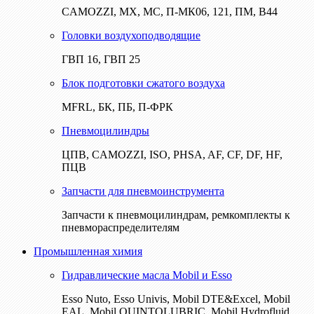
CAMOZZI, МХ, МС, П-МК06, 121, ПМ, В44
Головки воздухоподводящие
ГВП 16, ГВП 25
Блок подготовки сжатого воздуха
MFRL, БК, ПБ, П-ФРК
Пневмоцилиндры
ЦПВ, CAMOZZI, ISO, PHSA, AF, CF, DF, HF,
ПЦВ
Запчасти для пневмоинструмента
Запчасти к пневмоцилиндрам, ремкомплекты к
пневмораспределителям
Промышленная химия
Гидравлические масла Mobil и Esso
Esso Nuto, Esso Univis, Mobil DTE&Excel, Mobil
EAL, Mobil QUINTOLUBRIC, Mobil Hydrofluid,