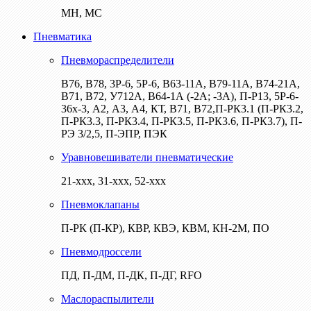
МН, МС
Пневматика
Пневмораспределители
В76, В78, 3Р-6, 5Р-6, В63-11А, В79-11А, В74-21А,
В71, В72, У712А, В64-1А (-2А; -3А), П-Р13, 5Р-6-
36х-3, А2, А3, А4, КТ, В71, В72,П-РК3.1 (П-РК3.2,
П-РК3.3, П-РК3.4, П-РК3.5, П-РК3.6, П-РК3.7), П-
РЭ 3/2,5, П-ЭПР, ПЭК
Уравновешиватели пневматические
21-ххх, 31-ххх, 52-ххх
Пневмоклапаны
П-РК (П-КР), КВР, КВЭ, КВМ, КН-2М, ПО
Пневмодроссели
ПД, П-ДМ, П-ДК, П-ДГ, RFO
Маслораспылители