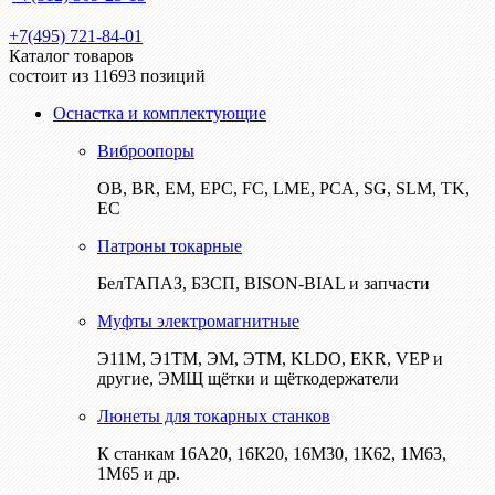
+7(495) 721-84-01
Каталог товаров
состоит из 11693 позиций
Оснастка и комплектующие
Виброопоры
ОВ, BR, EM, EPC, FC, LME, PCA, SG, SLM, TK,
EC
Патроны токарные
БелТАПАЗ, БЗСП, BISON-BIAL и запчасти
Муфты электромагнитные
Э11М, Э1ТМ, ЭМ, ЭТМ, KLDO, EKR, VEP и
другие, ЭМЩ щётки и щёткодержатели
Люнеты для токарных станков
К станкам 16А20, 16К20, 16М30, 1К62, 1М63,
1М65 и др.