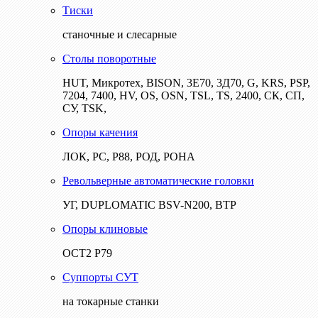
Тиски
станочные и слесарные
Столы поворотные
HUT, Микротех, BISON, 3Е70, 3Д70, G, KRS, PSP,
7204, 7400, HV, OS, OSN, TSL, TS, 2400, СК, СП,
СУ, TSK,
Опоры качения
ЛОК, РС, Р88, РОД, РОНА
Револьверные автоматические головки
УГ, DUPLOMATIC BSV-N200, ВТР
Опоры клиновые
ОСТ2 Р79
Суппорты СУТ
на токарные станки