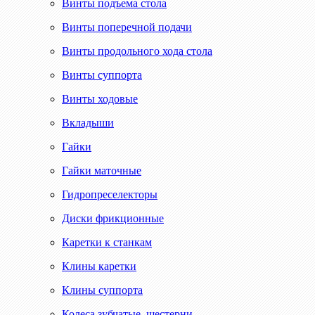
Винты подъема стола
Винты поперечной подачи
Винты продольного хода стола
Винты суппорта
Винты ходовые
Вкладыши
Гайки
Гайки маточные
Гидропреселекторы
Диски фрикционные
Каретки к станкам
Клины каретки
Клины суппорта
Колеса зубчатые, шестерни