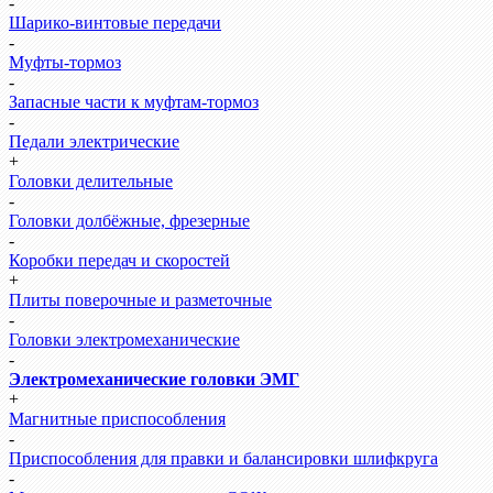
-
Шарико-винтовые передачи
-
Муфты-тормоз
-
Запасные части к муфтам-тормоз
-
Педали электрические
+
Головки делительные
-
Головки долбёжные, фрезерные
-
Коробки передач и скоростей
+
Плиты поверочные и разметочные
-
Головки электромеханические
-
Электромеханические головки ЭМГ
+
Магнитные приспособления
-
Приспособления для правки и балансировки шлифкруга
-