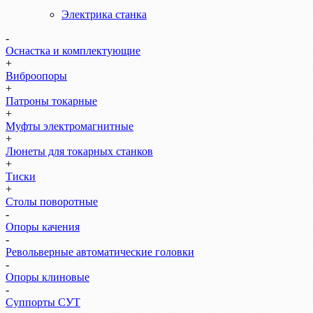
Электрика станка
-
Оснастка и комплектующие
+
Виброопоры
+
Патроны токарные
+
Муфты электромагнитные
+
Люнеты для токарных станков
+
Тиски
+
Столы поворотные
-
Опоры качения
-
Револьверные автоматические головки
-
Опоры клиновые
-
Суппорты СУТ