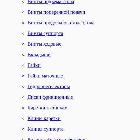
Винты подъема стола
Винты поперечной подачи
Винты продольного хода стола
Винты суппорта
Винты ходовые
Вкладыши
Гайки
Гайки маточные
Гидропреселекторы
Диски фрикционные
Каретки к станкам
Клины каретки
Клины суппорта
Колеса зубчатые, шестерни