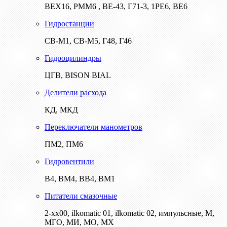
ВЕХ16, РММ6 , ВЕ-43, Г71-3, 1РЕ6, ВЕ6
Гидростанции
СВ-М1, СВ-М5, Г48, Г46
Гидроцилиндры
ЦГВ, BISON BIAL
Делители расхода
КД, МКД
Переключатели манометров
ПМ2, ПМ6
Гидровентили
В4, ВМ4, ВВ4, ВМ1
Питатели смазочные
2-хх00, ilkomatic 01, ilkomatic 02, импульсные, М,
МГО, МИ, МО, МХ