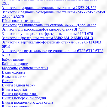
2622
Запчасти к радиально-сверлильным станкам 2К52, 2К522
Запчасти к радиально-сверлильным станкам 2М55 2М57 2М58
2А554 2А576
Шлифовальные прочие
Запчасти для шлифовальных станков 3Б722 3Д722 3Л722
Запчасти для плоскошлифовального станка 3Г71
Запчасти к универсально-фрезерным станкам 675П 676
Запчасти к фрезерным станкам 6М82 6М12 6М83 6М13
Запчасти к вертикально-фрезерным станкам 6Р82 6Р12 6Р83
6Р13
Запчасти для вертикально-фрезерного станка 6Т82 6Т12 6Т83
6Т13
Бабки задние
Бабки передние
Барабаны уравновешивания
Валы ходовые
Валы и валики
Вилки
Винты задней бабки
Винты каретки
Винты подъема стола
Винты поперечной подачи
Винты продольного хода стола
Винты суппорта