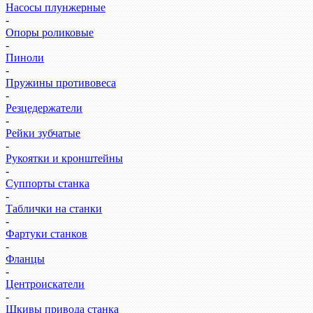
Насосы плунжерные
-
Опоры роликовые
-
Пиноли
-
Пружины противовеса
-
Резцедержатели
-
Рейки зубчатые
-
Рукоятки и кронштейны
-
Суппорты станка
-
Таблички на станки
-
Фартуки станков
-
Фланцы
-
Центроискатели
-
Шкивы привода станка