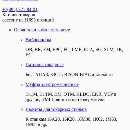
+7(495) 721-84-01
Каталог товаров
состоит из 11693 позиций
Оснастка и комплектующие
Виброопоры
ОВ, BR, EM, EPC, FC, LME, PCA, SG, SLM, TK,
EC
Патроны токарные
БелТАПАЗ, БЗСП, BISON-BIAL и запчасти
Муфты электромагнитные
Э11М, Э1ТМ, ЭМ, ЭТМ, KLDO, EKR, VEP и
другие, ЭМЩ щётки и щёткодержатели
Люнеты для токарных станков
К станкам 16А20, 16К20, 16М30, 1К62, 1М63,
1М65 и др.