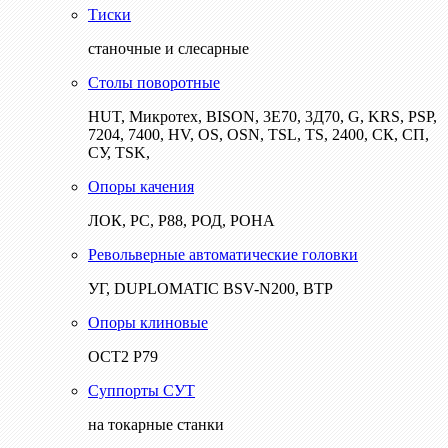
Тиски
станочные и слесарные
Столы поворотные
HUT, Микротех, BISON, 3Е70, 3Д70, G, KRS, PSP,
7204, 7400, HV, OS, OSN, TSL, TS, 2400, СК, СП,
СУ, TSK,
Опоры качения
ЛОК, РС, Р88, РОД, РОНА
Револьверные автоматические головки
УГ, DUPLOMATIC BSV-N200, ВТР
Опоры клиновые
ОСТ2 Р79
Суппорты СУТ
на токарные станки