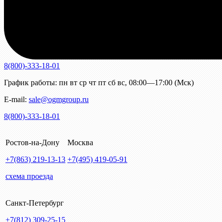
8(800)-333-18-01
График работы:
пн
вт
ср
чт
пт
сб
вс
,
08:00—17:00 (Мск)
E-mail:
sale@ogmgroup.ru
8(800)-333-18-01
Ростов-на-Дону
Москва
+7(863)
219-13-13
+7(495)
419-05-91
схема проезда
Санкт-Петербург
+7(812)
309-25-15