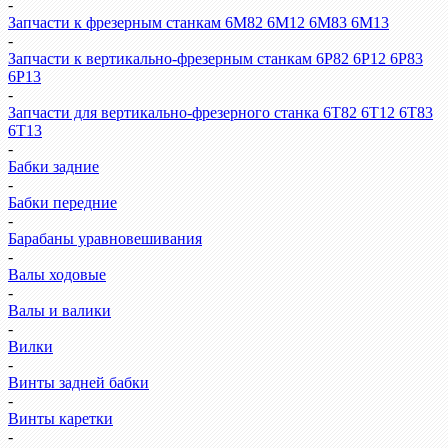
-
Запчасти к фрезерным станкам 6М82 6М12 6М83 6М13
-
Запчасти к вертикально-фрезерным станкам 6Р82 6Р12 6Р83
6Р13
-
Запчасти для вертикально-фрезерного станка 6Т82 6Т12 6Т83
6Т13
-
Бабки задние
-
Бабки передние
-
Барабаны уравновешивания
-
Валы ходовые
-
Валы и валики
-
Вилки
-
Винты задней бабки
-
Винты каретки
-