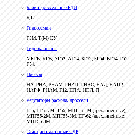
Блоки дроссельные БДИ
БДИ
Гидрозамки
ГЗМ, Т(М)-КУ
Гидроклапаны
МКГВ, КГВ, АГ52, АГ54, БГ52, БГ54, ВГ54, Г52,
Г54,
Насосы
НА, РНА, РНАМ, РНАП, РНАС, НАД, НАПР,
НАРФ, РНАМ, Г12, НПА, НПЛ, П
Регуляторы расхода, дроссели
Г55, ПГ55, МПГ55, МПГ55-1М (трехлинейные),
МПГ55-2М, МПГ55-3М, ПГ-62 (двухлинейные),
МПГ55-3М
Станции смазочные СДР