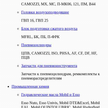
CAMOZZI, МХ, МС, П-МК06, 121, ПМ, В44
Головки воздухоподводящие
ГВП 16, ГВП 25
Блок подготовки сжатого воздуха
MFRL, БК, ПБ, П-ФРК
Пневмоцилиндры
ЦПВ, CAMOZZI, ISO, PHSA, AF, CF, DF, HF,
ПЦВ
Запчасти для пневмоинструмента
Запчасти к пневмоцилиндрам, ремкомплекты к
пневмораспределителям
Промышленная химия
Гидравлические масла Mobil и Esso
Esso Nuto, Esso Univis, Mobil DTE&Excel, Mobil
EAL, Mobil QUINTOLUBRIC, Mobil Hydrofluid,