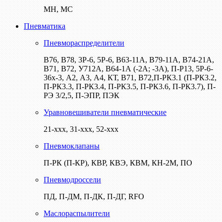
МН, МС
Пневматика
Пневмораспределители
В76, В78, 3Р-6, 5Р-6, В63-11А, В79-11А, В74-21А,
В71, В72, У712А, В64-1А (-2А; -3А), П-Р13, 5Р-6-
36х-3, А2, А3, А4, КТ, В71, В72,П-РК3.1 (П-РК3.2,
П-РК3.3, П-РК3.4, П-РК3.5, П-РК3.6, П-РК3.7), П-
РЭ 3/2,5, П-ЭПР, ПЭК
Уравновешиватели пневматические
21-ххх, 31-ххх, 52-ххх
Пневмоклапаны
П-РК (П-КР), КВР, КВЭ, КВМ, КН-2М, ПО
Пневмодроссели
ПД, П-ДМ, П-ДК, П-ДГ, RFO
Маслораспылители