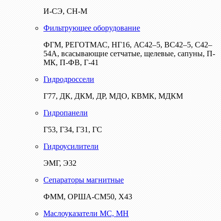
И-СЭ, СН-М
Фильтрующее оборудование
ФГМ, РЕГОТМАС, НГ16, АС42–5, ВС42–5, С42–
54А, всасывающие сетчатые, щелевые, сапуны, П-
МК, П-ФВ, Г-41
Гидродроссели
Г77, ДК, ДКМ, ДР, МДО, КВМК, МДКМ
Гидропанели
Г53, Г34, Г31, ГС
Гидроусилители
ЭМГ, Э32
Сепараторы магнитные
ФММ, ОРША-СМ50, Х43
Маслоуказатели МС, МН