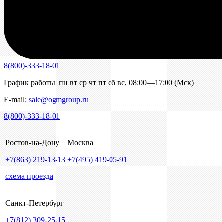
8(800)-333-18-01
График работы:
пн
вт
ср
чт
пт
сб
вс
,
08:00—17:00 (Мск)
E-mail:
sale@ogmgroup.ru
8(800)-333-18-01
Ростов-на-Дону
Москва
+7(863)
219-13-13
+7(495)
419-05-91
схема проезда
Санкт-Петербург
+7(812)
309-25-15