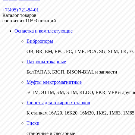
+7(495) 721-84-01
Каталог товаров
состоит из 11693 позиций
Оснастка и комплектующие
Виброопоры
ОВ, BR, EM, EPC, FC, LME, PCA, SG, SLM, TK, E
Патроны токарные
БелТАПАЗ, БЗСП, BISON-BIAL и запчасти
Муфты электромагнитные
Э11М, Э1ТМ, ЭМ, ЭТМ, KLDO, EKR, VEP и други
Люнеты для токарных станков
К станкам 16А20, 16К20, 16М30, 1К62, 1М63, 1М65 
Тиски
станочные и слесарные