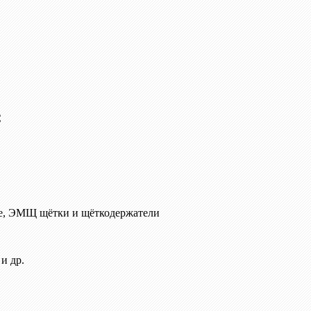
C
е, ЭМЩ щётки и щёткодержатели
и др.