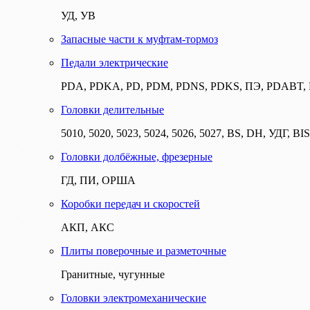
УД, УВ
Запасные части к муфтам-тормоз
Педали электрические
PDA, PDKA, PD, PDM, PDNS, PDKS, ПЭ, PDABT
Головки делительные
5010, 5020, 5023, 5024, 5026, 5027, BS, DH, УДГ, BI
Головки долбёжные, фрезерные
ГД, ПИ, ОРША
Коробки передач и скоростей
АКП, АКС
Плиты поверочные и разметочные
Гранитные, чугунные
Головки электромеханические