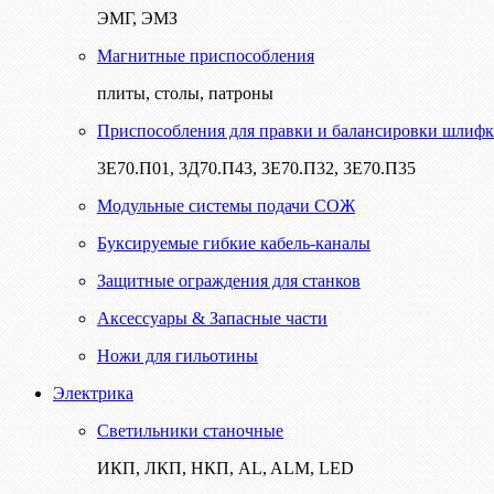
ЭМГ, ЭМЗ
Магнитные приспособления
плиты, столы, патроны
Приспособления для правки и балансировки шлифк
3Е70.П01, 3Д70.П43, 3Е70.П32, 3Е70.П35
Модульные системы подачи СОЖ
Буксируемые гибкие кабель-каналы
Защитные ограждения для станков
Аксессуары & Запасные части
Ножи для гильотины
Электрика
Светильники станочные
ИКП, ЛКП, НКП, AL, ALM, LED