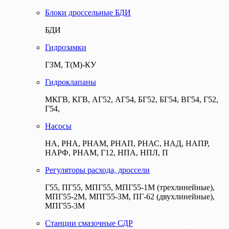
Блоки дроссельные БДИ
БДИ
Гидрозамки
ГЗМ, Т(М)-КУ
Гидроклапаны
МКГВ, КГВ, АГ52, АГ54, БГ52, БГ54, ВГ54, Г52,
Г54,
Насосы
НА, РНА, РНАМ, РНАП, РНАС, НАД, НАПР,
НАРФ, РНАМ, Г12, НПА, НПЛ, П
Регуляторы расхода, дроссели
Г55, ПГ55, МПГ55, МПГ55-1М (трехлинейные),
МПГ55-2М, МПГ55-3М, ПГ-62 (двухлинейные),
МПГ55-3М
Станции смазочные СДР