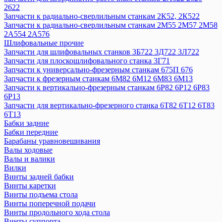
2622
Запчасти к радиально-сверлильным станкам 2К52, 2К522
Запчасти к радиально-сверлильным станкам 2М55 2М57 2М58
2А554 2А576
Шлифовальные прочие
Запчасти для шлифовальных станков 3Б722 3Д722 3Л722
Запчасти для плоскошлифовального станка 3Г71
Запчасти к универсально-фрезерным станкам 675П 676
Запчасти к фрезерным станкам 6М82 6М12 6М83 6М13
Запчасти к вертикально-фрезерным станкам 6Р82 6Р12 6Р83
6Р13
Запчасти для вертикально-фрезерного станка 6Т82 6Т12 6Т83
6Т13
Бабки задние
Бабки передние
Барабаны уравновешивания
Валы ходовые
Валы и валики
Вилки
Винты задней бабки
Винты каретки
Винты подъема стола
Винты поперечной подачи
Винты продольного хода стола
Винты суппорта