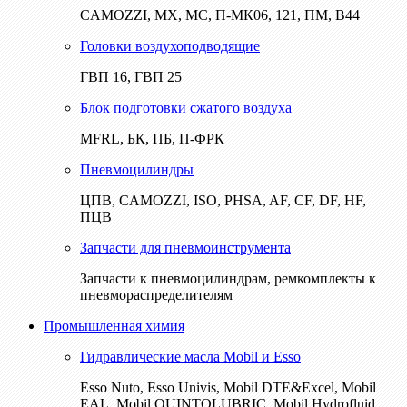
CAMOZZI, МХ, МС, П-МК06, 121, ПМ, В44
Головки воздухоподводящие
ГВП 16, ГВП 25
Блок подготовки сжатого воздуха
MFRL, БК, ПБ, П-ФРК
Пневмоцилиндры
ЦПВ, CAMOZZI, ISO, PHSA, AF, CF, DF, HF,
ПЦВ
Запчасти для пневмоинструмента
Запчасти к пневмоцилиндрам, ремкомплекты к
пневмораспределителям
Промышленная химия
Гидравлические масла Mobil и Esso
Esso Nuto, Esso Univis, Mobil DTE&Excel, Mobil
EAL, Mobil QUINTOLUBRIC, Mobil Hydrofluid,