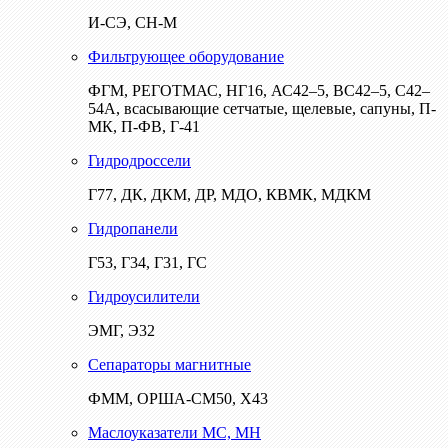
И-СЭ, СН-М
Фильтрующее оборудование
ФГМ, РЕГОТМАС, НГ16, АС42–5, ВС42–5, С42–
54А, всасывающие сетчатые, щелевые, сапуны, П-
МК, П-ФВ, Г-41
Гидродроссели
Г77, ДК, ДКМ, ДР, МДО, КВМК, МДКМ
Гидропанели
Г53, Г34, Г31, ГС
Гидроусилители
ЭМГ, Э32
Сепараторы магнитные
ФММ, ОРША-СМ50, Х43
Маслоуказатели МС, МН