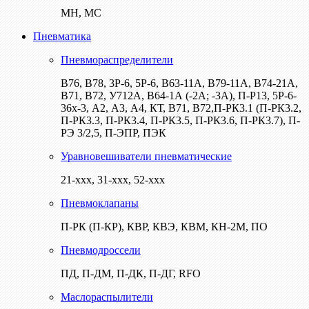
МН, МС
Пневматика
Пневмораспределители
В76, В78, 3Р-6, 5Р-6, В63-11А, В79-11А, В74-21А,
В71, В72, У712А, В64-1А (-2А; -3А), П-Р13, 5Р-6-
36х-3, А2, А3, А4, КТ, В71, В72,П-РК3.1 (П-РК3.2,
П-РК3.3, П-РК3.4, П-РК3.5, П-РК3.6, П-РК3.7), П-
РЭ 3/2,5, П-ЭПР, ПЭК
Уравновешиватели пневматические
21-ххх, 31-ххх, 52-ххх
Пневмоклапаны
П-РК (П-КР), КВР, КВЭ, КВМ, КН-2М, ПО
Пневмодроссели
ПД, П-ДМ, П-ДК, П-ДГ, RFO
Маслораспылители