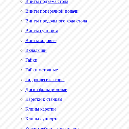
Винты подъема стола
Винты поперечной подачи
Винты продольного хода стола
Винты суппорта
Винты ходовые
Вкладыши
Гайки
Гайки маточные
Гидропреселекторы
Диски фрикционные
Каретки к станкам
Клины каретки
Клины суппорта
Колеса зубчатые, шестерни