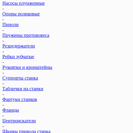
Насосы плунжерные
-
Опоры роликовые
-
Пиноли
-
Пружины противовеса
-
Резцедержатели
-
Рейки зубчатые
-
Рукоятки и кронштейны
-
Суппорты станка
-
Таблички на станки
-
Фартуки станков
-
Фланцы
-
Центроискатели
-
Шкивы привода станка