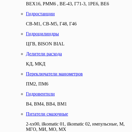
ВЕХ16, РММ6 , ВЕ-43, Г71-3, 1РЕ6, ВЕ6
Гидростанции
СВ-М1, СВ-М5, Г48, Г46
Гидроцилиндры
ЦГВ, BISON BIAL
Делители расхода
КД, МКД
Переключатели манометров
ПМ2, ПМ6
Гидровентили
В4, ВМ4, ВВ4, ВМ1
Питатели смазочные
2-хх00, ilkomatic 01, ilkomatic 02, импульсные, М,
МГО, МИ, МО, МХ