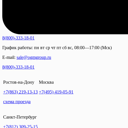
8(800)-333-18-01
График работы:
пн
вт
ср
чт
пт
сб
вс
,
08:00—17:00 (Мск)
E-mail:
sale@ogmgroup.ru
8(800)-333-18-01
Ростов-на-Дону
Москва
+7(863)
219-13-13
+7(495)
419-05-91
схема проезда
Санкт-Петербург
+7(812)
309-25-15