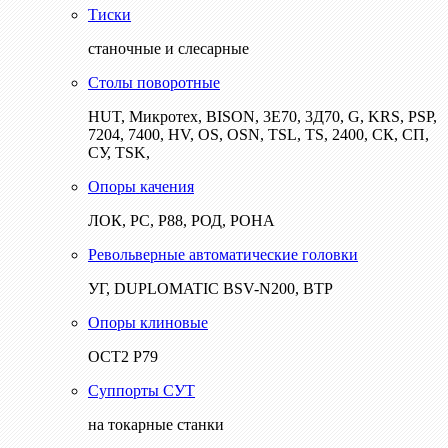
Тиски
станочные и слесарные
Столы поворотные
HUT, Микротех, BISON, 3Е70, 3Д70, G, KRS, PSP,
7204, 7400, HV, OS, OSN, TSL, TS, 2400, СК, СП,
СУ, TSK,
Опоры качения
ЛОК, РС, Р88, РОД, РОНА
Револьверные автоматические головки
УГ, DUPLOMATIC BSV-N200, ВТР
Опоры клиновые
ОСТ2 Р79
Суппорты СУТ
на токарные станки