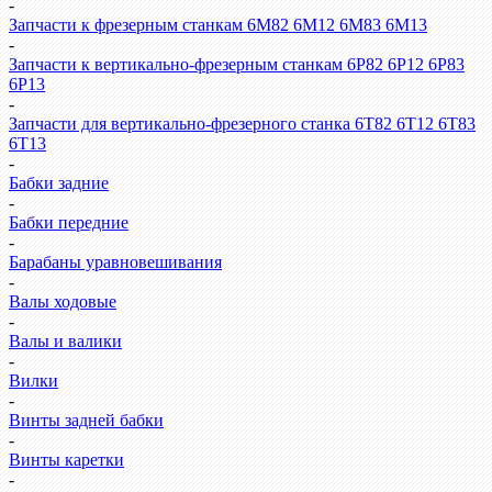
-
Запчасти к фрезерным станкам 6М82 6М12 6М83 6М13
-
Запчасти к вертикально-фрезерным станкам 6Р82 6Р12 6Р83
6Р13
-
Запчасти для вертикально-фрезерного станка 6Т82 6Т12 6Т83
6Т13
-
Бабки задние
-
Бабки передние
-
Барабаны уравновешивания
-
Валы ходовые
-
Валы и валики
-
Вилки
-
Винты задней бабки
-
Винты каретки
-