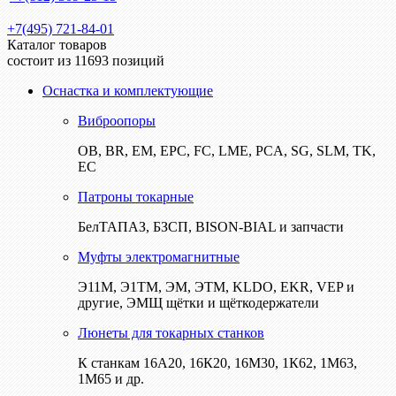
+7(495) 721-84-01
Каталог товаров
состоит из 11693 позиций
Оснастка и комплектующие
Виброопоры
ОВ, BR, EM, EPC, FC, LME, PCA, SG, SLM, TK,
EC
Патроны токарные
БелТАПАЗ, БЗСП, BISON-BIAL и запчасти
Муфты электромагнитные
Э11М, Э1ТМ, ЭМ, ЭТМ, KLDO, EKR, VEP и
другие, ЭМЩ щётки и щёткодержатели
Люнеты для токарных станков
К станкам 16А20, 16К20, 16М30, 1К62, 1М63,
1М65 и др.