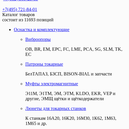
+7(495) 721-84-01
Каталог товаров
состоит из 11693 позиций
Оснастка и комплектующие
Виброопоры
ОВ, BR, EM, EPC, FC, LME, PCA, SG, SLM, TK,
EC
Патроны токарные
БелТАПАЗ, БЗСП, BISON-BIAL и запчасти
Муфты электромагнитные
Э11М, Э1ТМ, ЭМ, ЭТМ, KLDO, EKR, VEP и
другие, ЭМЩ щётки и щёткодержатели
Люнеты для токарных станков
К станкам 16А20, 16К20, 16М30, 1К62, 1М63,
1М65 и др.