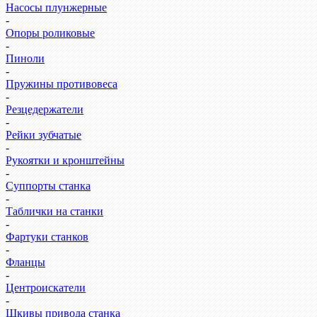
Насосы плунжерные
-
Опоры роликовые
-
Пиноли
-
Пружины противовеса
-
Резцедержатели
-
Рейки зубчатые
-
Рукоятки и кронштейны
-
Суппорты станка
-
Таблички на станки
-
Фартуки станков
-
Фланцы
-
Центроискатели
-
Шкивы привода станка