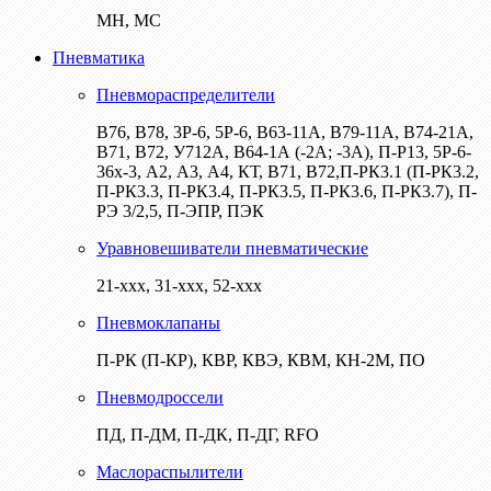
МН, МС
Пневматика
Пневмораспределители
В76, В78, 3Р-6, 5Р-6, В63-11А, В79-11А, В74-21А,
В71, В72, У712А, В64-1А (-2А; -3А), П-Р13, 5Р-6-
36х-3, А2, А3, А4, КТ, В71, В72,П-РК3.1 (П-РК3.2,
П-РК3.3, П-РК3.4, П-РК3.5, П-РК3.6, П-РК3.7), П-
РЭ 3/2,5, П-ЭПР, ПЭК
Уравновешиватели пневматические
21-ххх, 31-ххх, 52-ххх
Пневмоклапаны
П-РК (П-КР), КВР, КВЭ, КВМ, КН-2М, ПО
Пневмодроссели
ПД, П-ДМ, П-ДК, П-ДГ, RFO
Маслораспылители