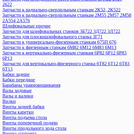
2622
Запчасти к радиально-сверлильным станкам 2К52, 2К522
Запчасти к радиально-сверлильным станкам 2М55 2М57 2М58
2А554 2А576
Шлифовальные прочие
Запчасти для шлифовальных станков 3Б722 3Д722 3Л722
Запчасти для плоскошлифовального станка 3Г71
Запчасти к универсально-фрезерным станкам 675П 676
Запчасти к фрезерным станкам 6М82 6М12 6М83 6М13
Запчасти к вертикально-фрезерным станкам 6Р82 6Р12 6Р83
6Р13
Запчасти для вертикально-фрезерного станка 6Т82 6Т12 6Т83
6Т13
Бабки задние
Бабки передние
Барабаны уравновешивания
Валы ходовые
Валы и валики
Вилки
Винты задней бабки
Винты каретки
Винты подъема стола
Винты поперечной подачи
Винты продольного хода стола
Винты суппорта