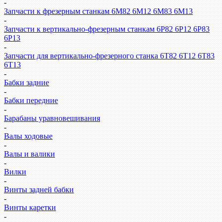
-
Запчасти к фрезерным станкам 6М82 6М12 6М83 6М13
-
Запчасти к вертикально-фрезерным станкам 6Р82 6Р12 6Р83
6Р13
-
Запчасти для вертикально-фрезерного станка 6Т82 6Т12 6Т83
6Т13
-
Бабки задние
-
Бабки передние
-
Барабаны уравновешивания
-
Валы ходовые
-
Валы и валики
-
Вилки
-
Винты задней бабки
-
Винты каретки
-