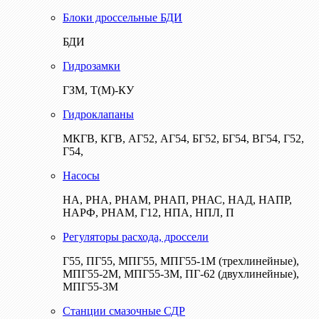
Блоки дроссельные БДИ
БДИ
Гидрозамки
ГЗМ, Т(М)-КУ
Гидроклапаны
МКГВ, КГВ, АГ52, АГ54, БГ52, БГ54, ВГ54, Г52,
Г54,
Насосы
НА, РНА, РНАМ, РНАП, РНАС, НАД, НАПР,
НАРФ, РНАМ, Г12, НПА, НПЛ, П
Регуляторы расхода, дроссели
Г55, ПГ55, МПГ55, МПГ55-1М (трехлинейные),
МПГ55-2М, МПГ55-3М, ПГ-62 (двухлинейные),
МПГ55-3М
Станции смазочные СДР