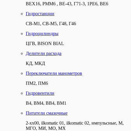
ВЕХ16, РММ6 , ВЕ-43, Г71-3, 1РЕ6, ВЕ6
Гидростанции
СВ-М1, СВ-М5, Г48, Г46
Гидроцилиндры
ЦГВ, BISON BIAL
Делители расхода
КД, МКД
Переключатели манометров
ПМ2, ПМ6
Гидровентили
В4, ВМ4, ВВ4, ВМ1
Питатели смазочные
2-хх00, ilkomatic 01, ilkomatic 02, импульсные, М,
МГО, МИ, МО, МХ