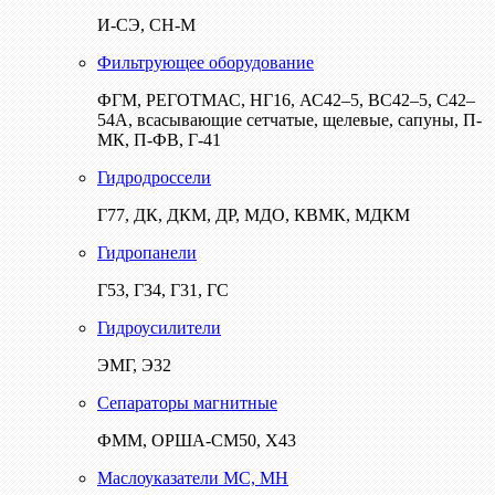
И-СЭ, СН-М
Фильтрующее оборудование
ФГМ, РЕГОТМАС, НГ16, АС42–5, ВС42–5, С42–
54А, всасывающие сетчатые, щелевые, сапуны, П-
МК, П-ФВ, Г-41
Гидродроссели
Г77, ДК, ДКМ, ДР, МДО, КВМК, МДКМ
Гидропанели
Г53, Г34, Г31, ГС
Гидроусилители
ЭМГ, Э32
Сепараторы магнитные
ФММ, ОРША-СМ50, Х43
Маслоуказатели МС, МН