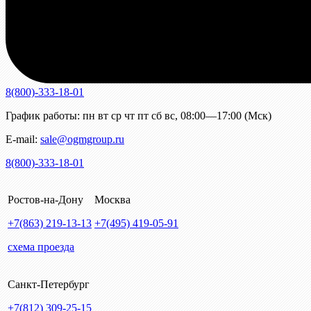
8(800)-333-18-01
График работы:
пн
вт
ср
чт
пт
сб
вс
,
08:00—17:00 (Мск)
E-mail:
sale@ogmgroup.ru
8(800)-333-18-01
Ростов-на-Дону
Москва
+7(863)
219-13-13
+7(495)
419-05-91
схема проезда
Санкт-Петербург
+7(812)
309-25-15