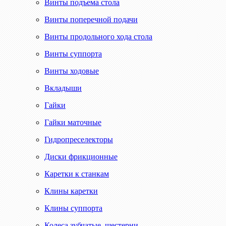
Винты подъема стола
Винты поперечной подачи
Винты продольного хода стола
Винты суппорта
Винты ходовые
Вкладыши
Гайки
Гайки маточные
Гидропреселекторы
Диски фрикционные
Каретки к станкам
Клины каретки
Клины суппорта
Колеса зубчатые, шестерни