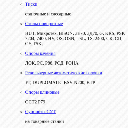
Тиски
станочные и слесарные
Столы поворотные
HUT, Микротех, BISON, 3Е70, 3Д70, G, KRS, PSP,
7204, 7400, HV, OS, OSN, TSL, TS, 2400, СК, СП,
СУ, TSK,
Опоры качения
ЛОК, РС, Р88, РОД, РОНА
Револьверные автоматические головки
УГ, DUPLOMATIC BSV-N200, ВТР
Опоры клиновые
ОСТ2 Р79
Суппорты СУТ
на токарные станки