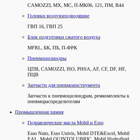
CAMOZZI, МХ, МС, П-МК06, 121, ПМ, В44
Головки воздухоподводящие
ГВП 16, ГВП 25
Блок подготовки сжатого воздуха
MFRL, БК, ПБ, П-ФРК
Пневмоцилиндры
ЦПВ, CAMOZZI, ISO, PHSA, AF, CF, DF, HF,
ПЦВ
Запчасти для пневмоинструмента
Запчасти к пневмоцилиндрам, ремкомплекты к
пневмораспределителям
Промышленная химия
Гидравлические масла Mobil и Esso
Esso Nuto, Esso Univis, Mobil DTE&Excel, Mobil
EAL, Mobil QUINTOLUBRIC, Mobil Hydrofluid,