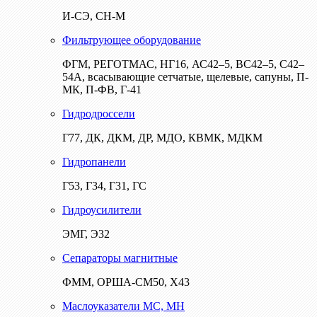
И-СЭ, СН-М
Фильтрующее оборудование
ФГМ, РЕГОТМАС, НГ16, АС42–5, ВС42–5, С42–
54А, всасывающие сетчатые, щелевые, сапуны, П-
МК, П-ФВ, Г-41
Гидродроссели
Г77, ДК, ДКМ, ДР, МДО, КВМК, МДКМ
Гидропанели
Г53, Г34, Г31, ГС
Гидроусилители
ЭМГ, Э32
Сепараторы магнитные
ФММ, ОРША-СМ50, Х43
Маслоуказатели МС, МН