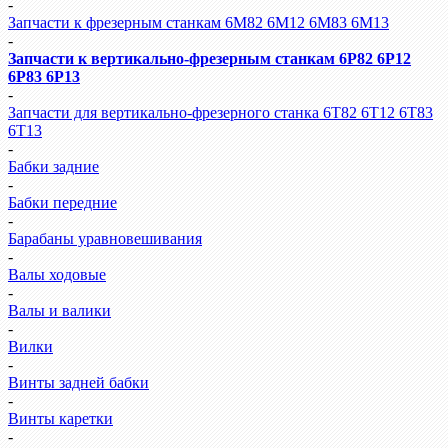
-
Запчасти к фрезерным станкам 6М82 6М12 6М83 6М13
-
Запчасти к вертикально-фрезерным станкам 6Р82 6Р12
6Р83 6Р13
-
Запчасти для вертикально-фрезерного станка 6Т82 6Т12 6Т83
6Т13
-
Бабки задние
-
Бабки передние
-
Барабаны уравновешивания
-
Валы ходовые
-
Валы и валики
-
Вилки
-
Винты задней бабки
-
Винты каретки
-