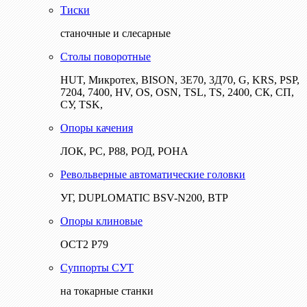
Тиски
станочные и слесарные
Столы поворотные
HUT, Микротех, BISON, 3Е70, 3Д70, G, KRS, PSP,
7204, 7400, HV, OS, OSN, TSL, TS, 2400, СК, СП,
СУ, TSK,
Опоры качения
ЛОК, РС, Р88, РОД, РОНА
Револьверные автоматические головки
УГ, DUPLOMATIC BSV-N200, ВТР
Опоры клиновые
ОСТ2 Р79
Суппорты СУТ
на токарные станки