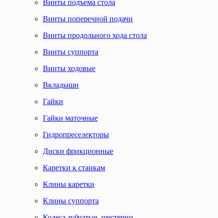
Винты подъема стола
Винты поперечной подачи
Винты продольного хода стола
Винты суппорта
Винты ходовые
Вкладыши
Гайки
Гайки маточные
Гидропреселекторы
Диски фрикционные
Каретки к станкам
Клины каретки
Клины суппорта
Колеса зубчатые, шестерни