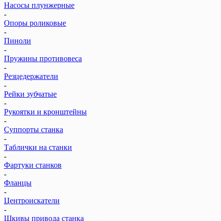
Насосы плунжерные
-
Опоры роликовые
-
Пиноли
-
Пружины противовеса
-
Резцедержатели
-
Рейки зубчатые
-
Рукоятки и кронштейны
-
Суппорты станка
-
Таблички на станки
-
Фартуки станков
-
Фланцы
-
Центроискатели
-
Шкивы привода станка