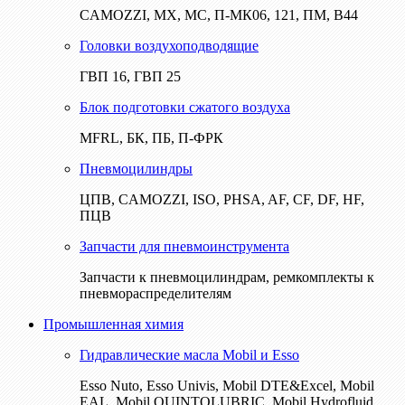
CAMOZZI, МХ, МС, П-МК06, 121, ПМ, В44
Головки воздухоподводящие
ГВП 16, ГВП 25
Блок подготовки сжатого воздуха
MFRL, БК, ПБ, П-ФРК
Пневмоцилиндры
ЦПВ, CAMOZZI, ISO, PHSA, AF, CF, DF, HF,
ПЦВ
Запчасти для пневмоинструмента
Запчасти к пневмоцилиндрам, ремкомплекты к
пневмораспределителям
Промышленная химия
Гидравлические масла Mobil и Esso
Esso Nuto, Esso Univis, Mobil DTE&Excel, Mobil
EAL, Mobil QUINTOLUBRIC, Mobil Hydrofluid,