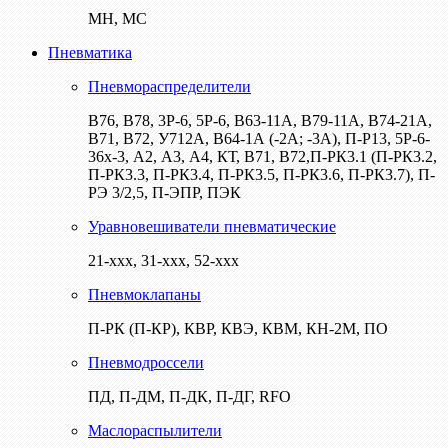
МН, МС
Пневматика
Пневмораспределители
В76, В78, 3Р-6, 5Р-6, В63-11А, В79-11А, В74-21А,
В71, В72, У712А, В64-1А (-2А; -3А), П-Р13, 5Р-6-
36х-3, А2, А3, А4, КТ, В71, В72,П-РК3.1 (П-РК3.2,
П-РК3.3, П-РК3.4, П-РК3.5, П-РК3.6, П-РК3.7), П-
РЭ 3/2,5, П-ЭПР, ПЭК
Уравновешиватели пневматические
21-ххх, 31-ххх, 52-ххх
Пневмоклапаны
П-РК (П-КР), КВР, КВЭ, КВМ, КН-2М, ПО
Пневмодроссели
ПД, П-ДМ, П-ДК, П-ДГ, RFO
Маслораспылители