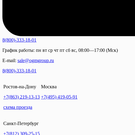
8(800)-333-18-01
График работы:
пн
вт
ср
чт
пт
сб
вс
,
08:00—17:00 (Мск)
E-mail:
sale@ogmgroup.ru
8(800)-333-18-01
Ростов-на-Дону
Москва
+7(863)
219-13-13
+7(495)
419-05-91
схема проезда
Санкт-Петербург
+7(812)
309-25-15