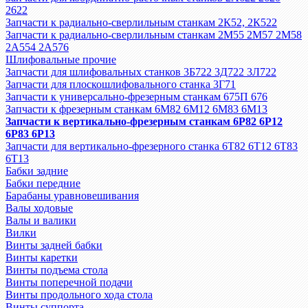
2622
Запчасти к радиально-сверлильным станкам 2К52, 2К522
Запчасти к радиально-сверлильным станкам 2М55 2М57 2М58
2А554 2А576
Шлифовальные прочие
Запчасти для шлифовальных станков 3Б722 3Д722 3Л722
Запчасти для плоскошлифовального станка 3Г71
Запчасти к универсально-фрезерным станкам 675П 676
Запчасти к фрезерным станкам 6М82 6М12 6М83 6М13
Запчасти к вертикально-фрезерным станкам 6Р82 6Р12
6Р83 6Р13
Запчасти для вертикально-фрезерного станка 6Т82 6Т12 6Т83
6Т13
Бабки задние
Бабки передние
Барабаны уравновешивания
Валы ходовые
Валы и валики
Вилки
Винты задней бабки
Винты каретки
Винты подъема стола
Винты поперечной подачи
Винты продольного хода стола
Винты суппорта