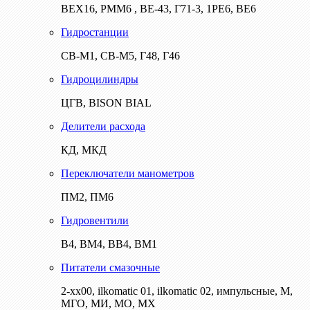
ВЕХ16, РММ6 , ВЕ-43, Г71-3, 1РЕ6, ВЕ6
Гидростанции
СВ-М1, СВ-М5, Г48, Г46
Гидроцилиндры
ЦГВ, BISON BIAL
Делители расхода
КД, МКД
Переключатели манометров
ПМ2, ПМ6
Гидровентили
В4, ВМ4, ВВ4, ВМ1
Питатели смазочные
2-хх00, ilkomatic 01, ilkomatic 02, импульсные, М,
МГО, МИ, МО, МХ