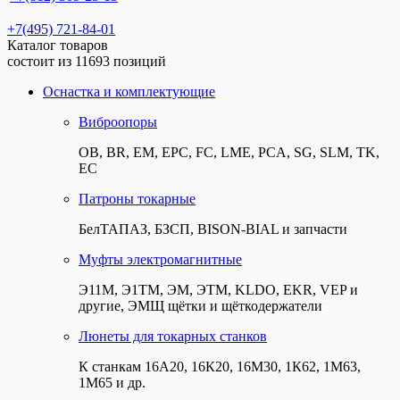
+7(495) 721-84-01
Каталог товаров
состоит из 11693 позиций
Оснастка и комплектующие
Виброопоры
ОВ, BR, EM, EPC, FC, LME, PCA, SG, SLM, TK,
EC
Патроны токарные
БелТАПАЗ, БЗСП, BISON-BIAL и запчасти
Муфты электромагнитные
Э11М, Э1ТМ, ЭМ, ЭТМ, KLDO, EKR, VEP и
другие, ЭМЩ щётки и щёткодержатели
Люнеты для токарных станков
К станкам 16А20, 16К20, 16М30, 1К62, 1М63,
1М65 и др.