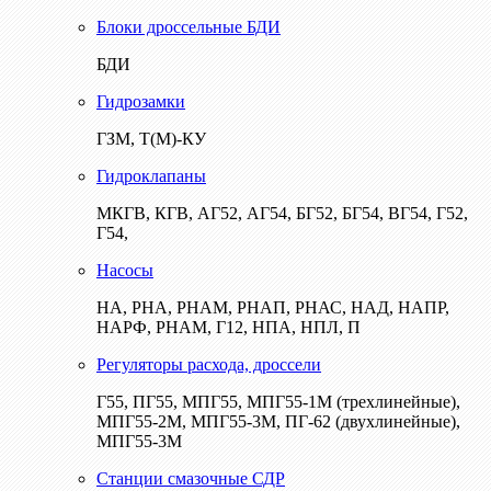
Блоки дроссельные БДИ
БДИ
Гидрозамки
ГЗМ, Т(М)-КУ
Гидроклапаны
МКГВ, КГВ, АГ52, АГ54, БГ52, БГ54, ВГ54, Г52,
Г54,
Насосы
НА, РНА, РНАМ, РНАП, РНАС, НАД, НАПР,
НАРФ, РНАМ, Г12, НПА, НПЛ, П
Регуляторы расхода, дроссели
Г55, ПГ55, МПГ55, МПГ55-1М (трехлинейные),
МПГ55-2М, МПГ55-3М, ПГ-62 (двухлинейные),
МПГ55-3М
Станции смазочные СДР