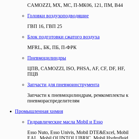
CAMOZZI, МХ, МС, П-МК06, 121, ПМ, В44
Головки воздухоподводящие
ГВП 16, ГВП 25
Блок подготовки сжатого воздуха
MFRL, БК, ПБ, П-ФРК
Пневмоцилиндры
ЦПВ, CAMOZZI, ISO, PHSA, AF, CF, DF, HF,
ПЦВ
Запчасти для пневмоинструмента
Запчасти к пневмоцилиндрам, ремкомплекты к
пневмораспределителям
Промышленная химия
Гидравлические масла Mobil и Esso
Esso Nuto, Esso Univis, Mobil DTE&Excel, Mobil
EAL, Mobil QUINTOLUBRIC, Mobil Hydrofluid,