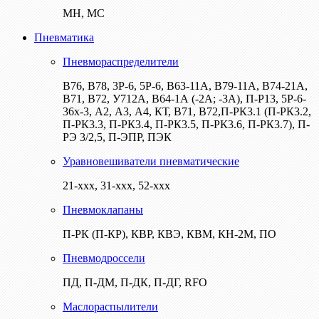
МН, МС
Пневматика
Пневмораспределители
В76, В78, 3Р-6, 5Р-6, В63-11А, В79-11А, В74-21А,
В71, В72, У712А, В64-1А (-2А; -3А), П-Р13, 5Р-6-
36х-3, А2, А3, А4, КТ, В71, В72,П-РК3.1 (П-РК3.2,
П-РК3.3, П-РК3.4, П-РК3.5, П-РК3.6, П-РК3.7), П-
РЭ 3/2,5, П-ЭПР, ПЭК
Уравновешиватели пневматические
21-ххх, 31-ххх, 52-ххх
Пневмоклапаны
П-РК (П-КР), КВР, КВЭ, КВМ, КН-2М, ПО
Пневмодроссели
ПД, П-ДМ, П-ДК, П-ДГ, RFO
Маслораспылители