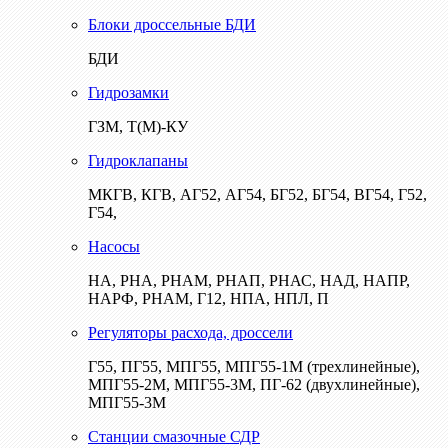
Блоки дроссельные БДИ
БДИ
Гидрозамки
ГЗМ, Т(М)-КУ
Гидроклапаны
МКГВ, КГВ, АГ52, АГ54, БГ52, БГ54, ВГ54, Г52,
Г54,
Насосы
НА, РНА, РНАМ, РНАП, РНАС, НАД, НАПР,
НАРФ, РНАМ, Г12, НПА, НПЛ, П
Регуляторы расхода, дроссели
Г55, ПГ55, МПГ55, МПГ55-1М (трехлинейные),
МПГ55-2М, МПГ55-3М, ПГ-62 (двухлинейные),
МПГ55-3М
Станции смазочные СДР