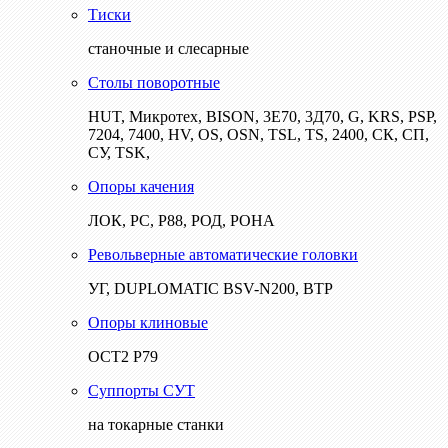
Тиски
станочные и слесарные
Столы поворотные
HUT, Микротех, BISON, 3Е70, 3Д70, G, KRS, PSP,
7204, 7400, HV, OS, OSN, TSL, TS, 2400, СК, СП,
СУ, TSK,
Опоры качения
ЛОК, РС, Р88, РОД, РОНА
Револьверные автоматические головки
УГ, DUPLOMATIC BSV-N200, ВТР
Опоры клиновые
ОСТ2 Р79
Суппорты СУТ
на токарные станки