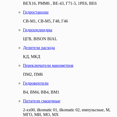
ВЕХ16, РММ6 , ВЕ-43, Г71-3, 1РЕ6, ВЕ6
Гидростанции
СВ-М1, СВ-М5, Г48, Г46
Гидроцилиндры
ЦГВ, BISON BIAL
Делители расхода
КД, МКД
Переключатели манометров
ПМ2, ПМ6
Гидровентили
В4, ВМ4, ВВ4, ВМ1
Питатели смазочные
2-хх00, ilkomatic 01, ilkomatic 02, импульсные, М,
МГО, МИ, МО, МХ