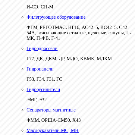
И-СЭ, СН-М
Фильтрующее оборудование
ФГМ, РЕГОТМАС, НГ16, АС42–5, ВС42–5, С42–
54А, всасывающие сетчатые, щелевые, сапуны, П-
МК, П-ФВ, Г-41
Гидродроссели
Г77, ДК, ДКМ, ДР, МДО, КВМК, МДКМ
Гидропанели
Г53, Г34, Г31, ГС
Гидроусилители
ЭМГ, Э32
Сепараторы магнитные
ФММ, ОРША-СМ50, Х43
Маслоуказатели МС, МН