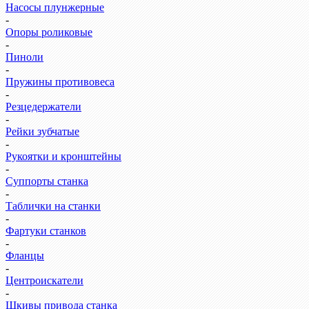
Насосы плунжерные
-
Опоры роликовые
-
Пиноли
-
Пружины противовеса
-
Резцедержатели
-
Рейки зубчатые
-
Рукоятки и кронштейны
-
Суппорты станка
-
Таблички на станки
-
Фартуки станков
-
Фланцы
-
Центроискатели
-
Шкивы привода станка