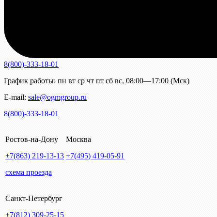
8(800)-333-18-01
График работы:
пн
вт
ср
чт
пт
сб
вс
,
08:00—17:00 (Мск)
E-mail:
sale@ogmgroup.ru
8(800)-333-18-01
Ростов-на-Дону
Москва
+7(863)
219-13-13
+7(495)
419-05-91
схема проезда
Санкт-Петербург
+7(812)
309-25-15