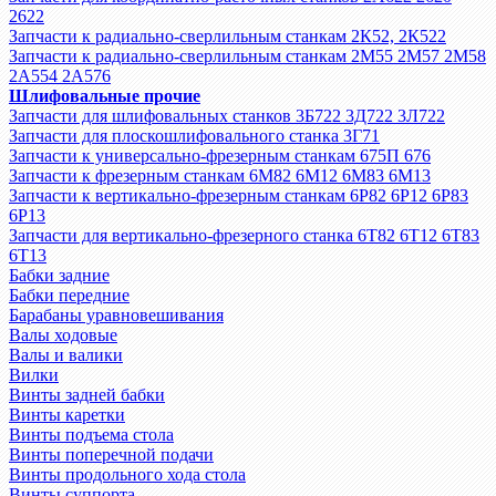
2622
Запчасти к радиально-сверлильным станкам 2К52, 2К522
Запчасти к радиально-сверлильным станкам 2М55 2М57 2М58
2А554 2А576
Шлифовальные прочие
Запчасти для шлифовальных станков 3Б722 3Д722 3Л722
Запчасти для плоскошлифовального станка 3Г71
Запчасти к универсально-фрезерным станкам 675П 676
Запчасти к фрезерным станкам 6М82 6М12 6М83 6М13
Запчасти к вертикально-фрезерным станкам 6Р82 6Р12 6Р83
6Р13
Запчасти для вертикально-фрезерного станка 6Т82 6Т12 6Т83
6Т13
Бабки задние
Бабки передние
Барабаны уравновешивания
Валы ходовые
Валы и валики
Вилки
Винты задней бабки
Винты каретки
Винты подъема стола
Винты поперечной подачи
Винты продольного хода стола
Винты суппорта