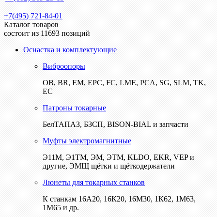
+7(495) 721-84-01
Каталог товаров
состоит из 11693 позиций
Оснастка и комплектующие
Виброопоры
ОВ, BR, EM, EPC, FC, LME, PCA, SG, SLM, TK,
EC
Патроны токарные
БелТАПАЗ, БЗСП, BISON-BIAL и запчасти
Муфты электромагнитные
Э11М, Э1ТМ, ЭМ, ЭТМ, KLDO, EKR, VEP и
другие, ЭМЩ щётки и щёткодержатели
Люнеты для токарных станков
К станкам 16А20, 16К20, 16М30, 1К62, 1М63,
1М65 и др.