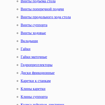
Винты подъема стола
Винты поперечной подачи
Винты продольного хода стола
Винты суппорта
Винты ходовые
Вкладыши
Гайки
Гайки маточные
Гидропреселекторы
Диски фрикционные
Каретки к станкам
Клины каретки
Клины суппорта
Колеса зубчатые, шестерни