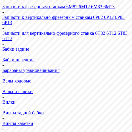
-
Запчасти к фрезерным станкам 6М82 6М12 6М83 6М13
-
Запчасти к вертикально-фрезерным станкам 6Р82 6Р12 6Р83
6Р13
-
Запчасти для вертикально-фрезерного станка 6Т82 6Т12 6Т83
6Т13
-
Бабки задние
-
Бабки передние
-
Барабаны уравновешивания
-
Валы ходовые
-
Валы и валики
-
Вилки
-
Винты задней бабки
-
Винты каретки
-