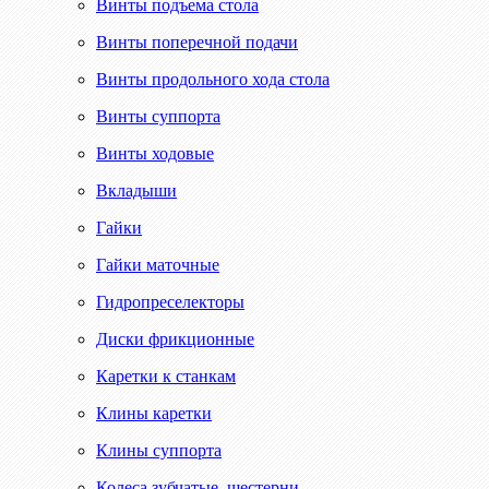
Винты подъема стола
Винты поперечной подачи
Винты продольного хода стола
Винты суппорта
Винты ходовые
Вкладыши
Гайки
Гайки маточные
Гидропреселекторы
Диски фрикционные
Каретки к станкам
Клины каретки
Клины суппорта
Колеса зубчатые, шестерни