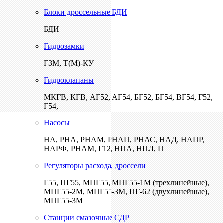
Блоки дроссельные БДИ
БДИ
Гидрозамки
ГЗМ, Т(М)-КУ
Гидроклапаны
МКГВ, КГВ, АГ52, АГ54, БГ52, БГ54, ВГ54, Г52,
Г54,
Насосы
НА, РНА, РНАМ, РНАП, РНАС, НАД, НАПР,
НАРФ, РНАМ, Г12, НПА, НПЛ, П
Регуляторы расхода, дроссели
Г55, ПГ55, МПГ55, МПГ55-1М (трехлинейные),
МПГ55-2М, МПГ55-3М, ПГ-62 (двухлинейные),
МПГ55-3М
Станции смазочные СДР