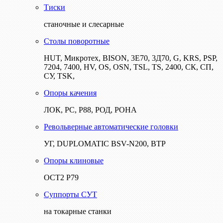
Тиски
станочные и слесарные
Столы поворотные
HUT, Микротех, BISON, 3Е70, 3Д70, G, KRS, PSP,
7204, 7400, HV, OS, OSN, TSL, TS, 2400, СК, СП,
СУ, TSK,
Опоры качения
ЛОК, РС, Р88, РОД, РОНА
Револьверные автоматические головки
УГ, DUPLOMATIC BSV-N200, ВТР
Опоры клиновые
ОСТ2 Р79
Суппорты СУТ
на токарные станки