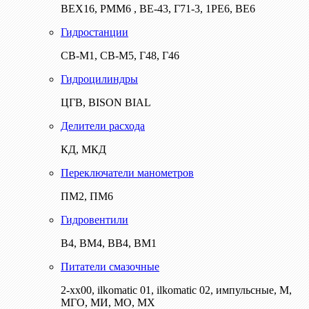
ВЕХ16, РММ6 , ВЕ-43, Г71-3, 1РЕ6, ВЕ6
Гидростанции
СВ-М1, СВ-М5, Г48, Г46
Гидроцилиндры
ЦГВ, BISON BIAL
Делители расхода
КД, МКД
Переключатели манометров
ПМ2, ПМ6
Гидровентили
В4, ВМ4, ВВ4, ВМ1
Питатели смазочные
2-хх00, ilkomatic 01, ilkomatic 02, импульсные, М,
МГО, МИ, МО, МХ