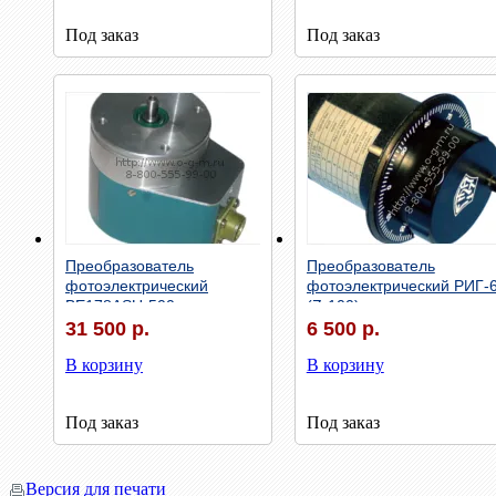
Под заказ
Под заказ
Быстрый просмотр
Быстрый просмотр
Преобразователь
Преобразователь
фотоэлектрический
фотоэлектрический РИГ-
ВЕ178АSU-500
(Z-100)
31 500 р.
6 500 р.
В корзину
В корзину
Под заказ
Под заказ
Версия для печати