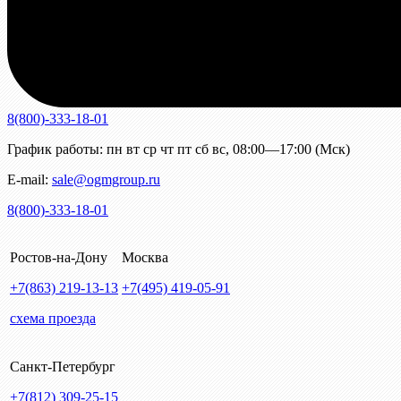
8(800)-333-18-01
График работы:
пн
вт
ср
чт
пт
сб
вс
,
08:00—17:00 (Мск)
E-mail:
sale@ogmgroup.ru
8(800)-333-18-01
Ростов-на-Дону
Москва
+7(863)
219-13-13
+7(495)
419-05-91
схема проезда
Санкт-Петербург
+7(812)
309-25-15