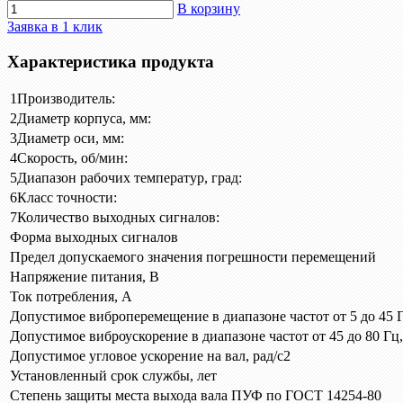
В корзину
Заявка в 1 клик
Характеристика продукта
1
Производитель:
2
Диаметр корпуса, мм:
3
Диаметр оси, мм:
4
Скорость, об/мин:
5
Диапазон рабочих температур, град:
6
Класс точности:
7
Количество выходных сигналов:
Форма выходных сигналов
Предел допускаемого значения погрешности перемещений
Напряжение питания, В
Ток потребления, А
Допустимое виброперемещение в диапазоне частот от 5 до 45 
Допустимое виброускорение в диапазоне частот от 45 до 80 Гц,
Допустимое угловое ускорение на вал, рад/с2
Установленный срок службы, лет
Степень защиты места выхода вала ПУФ по ГОСТ 14254-80