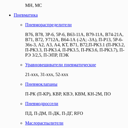
МН, МС
Пневматика
Пневмораспределители
В76, В78, 3Р-6, 5Р-6, В63-11А, В79-11А, В74-21А,
В71, В72, У712А, В64-1А (-2А; -3А), П-Р13, 5Р-6-
36х-3, А2, А3, А4, КТ, В71, В72,П-РК3.1 (П-РК3.2,
П-РК3.3, П-РК3.4, П-РК3.5, П-РК3.6, П-РК3.7), П-
РЭ 3/2,5, П-ЭПР, ПЭК
Уравновешиватели пневматические
21-ххх, 31-ххх, 52-ххх
Пневмоклапаны
П-РК (П-КР), КВР, КВЭ, КВМ, КН-2М, ПО
Пневмодроссели
ПД, П-ДМ, П-ДК, П-ДГ, RFO
Маслораспылители