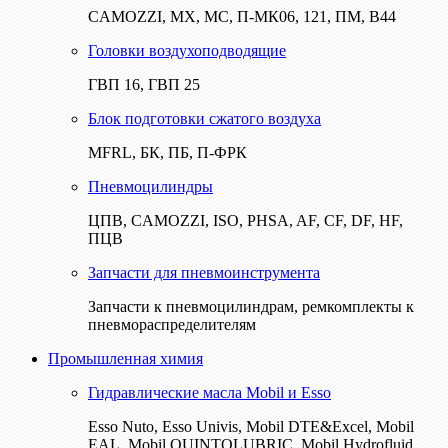
CAMOZZI, МХ, МС, П-МК06, 121, ПМ, В44
Головки воздухоподводящие
ГВП 16, ГВП 25
Блок подготовки сжатого воздуха
MFRL, БК, ПБ, П-ФРК
Пневмоцилиндры
ЦПВ, CAMOZZI, ISO, PHSA, AF, CF, DF, HF,
ПЦВ
Запчасти для пневмоинструмента
Запчасти к пневмоцилиндрам, ремкомплекты к
пневмораспределителям
Промышленная химия
Гидравлические масла Mobil и Esso
Esso Nuto, Esso Univis, Mobil DTE&Excel, Mobil
EAL, Mobil QUINTOLUBRIC, Mobil Hydrofluid,