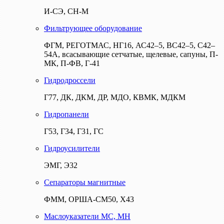
И-СЭ, СН-М
Фильтрующее оборудование
ФГМ, РЕГОТМАС, НГ16, АС42–5, ВС42–5, С42–
54А, всасывающие сетчатые, щелевые, сапуны, П-
МК, П-ФВ, Г-41
Гидродроссели
Г77, ДК, ДКМ, ДР, МДО, КВМК, МДКМ
Гидропанели
Г53, Г34, Г31, ГС
Гидроусилители
ЭМГ, Э32
Сепараторы магнитные
ФММ, ОРША-СМ50, Х43
Маслоуказатели МС, МН