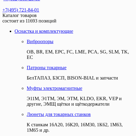
+7(495) 721-84-01
Каталог товаров
состоит из 11693 позиций
Оснастка и комплектующие
Виброопоры
ОВ, BR, EM, EPC, FC, LME, PCA, SG, SLM, TK,
EC
Патроны токарные
БелТАПАЗ, БЗСП, BISON-BIAL и запчасти
Муфты электромагнитные
Э11М, Э1ТМ, ЭМ, ЭТМ, KLDO, EKR, VEP и
другие, ЭМЩ щётки и щёткодержатели
Люнеты для токарных станков
К станкам 16А20, 16К20, 16М30, 1К62, 1М63,
1М65 и др.