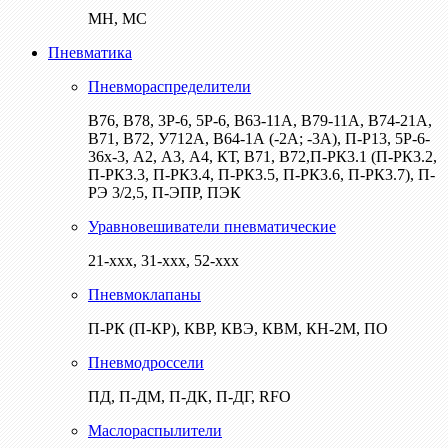
МН, МС
Пневматика
Пневмораспределители
В76, В78, 3Р-6, 5Р-6, В63-11А, В79-11А, В74-21А,
В71, В72, У712А, В64-1А (-2А; -3А), П-Р13, 5Р-6-
36х-3, А2, А3, А4, КТ, В71, В72,П-РК3.1 (П-РК3.2,
П-РК3.3, П-РК3.4, П-РК3.5, П-РК3.6, П-РК3.7), П-
РЭ 3/2,5, П-ЭПР, ПЭК
Уравновешиватели пневматические
21-ххх, 31-ххх, 52-ххх
Пневмоклапаны
П-РК (П-КР), КВР, КВЭ, КВМ, КН-2М, ПО
Пневмодроссели
ПД, П-ДМ, П-ДК, П-ДГ, RFO
Маслораспылители