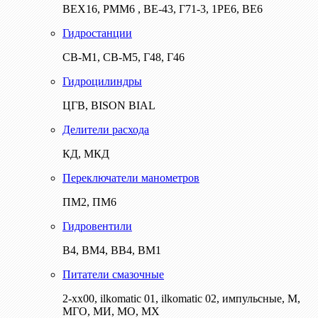
ВЕХ16, РММ6 , ВЕ-43, Г71-3, 1РЕ6, ВЕ6
Гидростанции
СВ-М1, СВ-М5, Г48, Г46
Гидроцилиндры
ЦГВ, BISON BIAL
Делители расхода
КД, МКД
Переключатели манометров
ПМ2, ПМ6
Гидровентили
В4, ВМ4, ВВ4, ВМ1
Питатели смазочные
2-хх00, ilkomatic 01, ilkomatic 02, импульсные, М,
МГО, МИ, МО, МХ