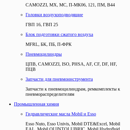
CAMOZZI, МХ, МС, П-МК06, 121, ПМ, В44
Головки воздухоподводящие
ГВП 16, ГВП 25
Блок подготовки сжатого воздуха
MFRL, БК, ПБ, П-ФРК
Пневмоцилиндры
ЦПВ, CAMOZZI, ISO, PHSA, AF, CF, DF, HF,
ПЦВ
Запчасти для пневмоинструмента
Запчасти к пневмоцилиндрам, ремкомплекты к
пневмораспределителям
Промышленная химия
Гидравлические масла Mobil и Esso
Esso Nuto, Esso Univis, Mobil DTE&Excel, Mobil
EAL, Mobil QUINTOLUBRIC, Mobil Hydrofluid,