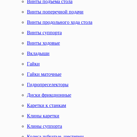
Винты подъема стола
Винты поперечной подачи
Винты продольного хода стола
Винты суппорта
Винты ходовые
Вкладыши
Гайки
Гайки маточные
Гидропреселекторы
Диски фрикционные
Каретки к станкам
Клины каретки
Клины суппорта
Колеса зубчатые, шестерни