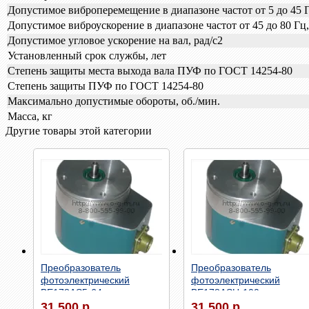
Допустимое виброперемещение в диапазоне частот от 5 до 45 
Допустимое виброускорение в диапазоне частот от 45 до 80 Гц,
Допустимое угловое ускорение на вал, рад/с2
Установленный срок службы, лет
Степень защиты места выхода вала ПУФ по ГОСТ 14254-80
Степень защиты ПУФ по ГОСТ 14254-80
Максимально допустимые обороты, об./мин.
Масса, кг
Другие товары этой категории
Быстрый просмотр
Быстрый просмотр
Преобразователь
Преобразователь
фотоэлектрический
фотоэлектрический
ВЕ178АS5-64
ВЕ178АSU-100
31 500 р.
31 500 р.