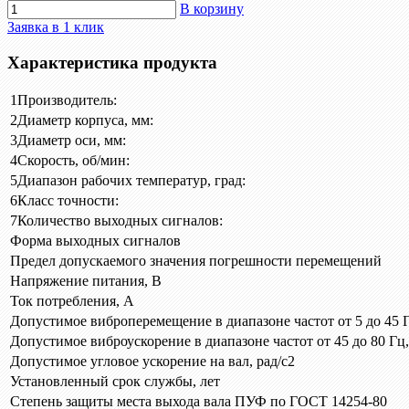
В корзину
Заявка в 1 клик
Характеристика продукта
1
Производитель:
2
Диаметр корпуса, мм:
3
Диаметр оси, мм:
4
Скорость, об/мин:
5
Диапазон рабочих температур, град:
6
Класс точности:
7
Количество выходных сигналов:
Форма выходных сигналов
Предел допускаемого значения погрешности перемещений
Напряжение питания, В
Ток потребления, А
Допустимое виброперемещение в диапазоне частот от 5 до 45 
Допустимое виброускорение в диапазоне частот от 45 до 80 Гц,
Допустимое угловое ускорение на вал, рад/с2
Установленный срок службы, лет
Степень защиты места выхода вала ПУФ по ГОСТ 14254-80