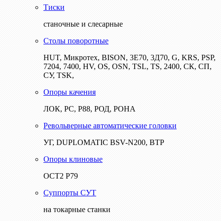
Тиски
станочные и слесарные
Столы поворотные
HUT, Микротех, BISON, 3Е70, 3Д70, G, KRS, PSP,
7204, 7400, HV, OS, OSN, TSL, TS, 2400, СК, СП,
СУ, TSK,
Опоры качения
ЛОК, РС, Р88, РОД, РОНА
Револьверные автоматические головки
УГ, DUPLOMATIC BSV-N200, ВТР
Опоры клиновые
ОСТ2 Р79
Суппорты СУТ
на токарные станки