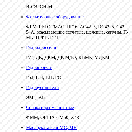
И-СЭ, СН-М
Фильтрующее оборудование
ФГМ, РЕГОТМАС, НГ16, АС42–5, ВС42–5, С42–
54А, всасывающие сетчатые, щелевые, сапуны, П-
МК, П-ФВ, Г-41
Гидродроссели
Г77, ДК, ДКМ, ДР, МДО, КВМК, МДКМ
Гидропанели
Г53, Г34, Г31, ГС
Гидроусилители
ЭМГ, Э32
Сепараторы магнитные
ФММ, ОРША-СМ50, Х43
Маслоуказатели МС, МН