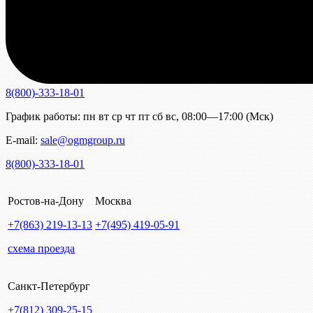
8(800)-333-18-01
График работы:
пн
вт
ср
чт
пт
сб
вс
,
08:00—17:00 (Мск)
E-mail:
sale@ogmgroup.ru
8(800)-333-18-01
Ростов-на-Дону
Москва
+7(863)
219-13-13
+7(495)
419-05-91
схема проезда
Санкт-Петербург
+7(812)
309-25-15