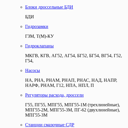
Блоки дроссельные БДИ
БДИ
Гидрозамки
ГЗМ, Т(М)-КУ
Гидроклапаны
МКГВ, КГВ, АГ52, АГ54, БГ52, БГ54, ВГ54, Г52,
Г54,
Насосы
НА, РНА, РНАМ, РНАП, РНАС, НАД, НАПР,
НАРФ, РНАМ, Г12, НПА, НПЛ, П
Регуляторы расхода, дроссели
Г55, ПГ55, МПГ55, МПГ55-1М (трехлинейные),
МПГ55-2М, МПГ55-3М, ПГ-62 (двухлинейные),
МПГ55-3М
Станции смазочные СДР