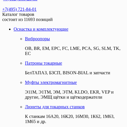
+7(495) 721-84-01
Каталог товаров
состоит из 11693 позиций
Оснастка и комплектующие
Виброопоры
ОВ, BR, EM, EPC, FC, LME, PCA, SG, SLM, TK,
EC
Патроны токарные
БелТАПАЗ, БЗСП, BISON-BIAL и запчасти
Муфты электромагнитные
Э11М, Э1ТМ, ЭМ, ЭТМ, KLDO, EKR, VEP и
другие, ЭМЩ щётки и щёткодержатели
Люнеты для токарных станков
К станкам 16А20, 16К20, 16М30, 1К62, 1М63,
1М65 и др.