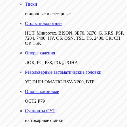
Тиски
станочные и слесарные
Столы поворотные
HUT, Микротех, BISON, 3Е70, 3Д70, G, KRS, PSP,
7204, 7400, HV, OS, OSN, TSL, TS, 2400, СК, СП,
СУ, TSK,
Опоры качения
ЛОК, РС, Р88, РОД, РОНА
Револьверные автоматические головки
УГ, DUPLOMATIC BSV-N200, ВТР
Опоры клиновые
ОСТ2 Р79
Суппорты СУТ
на токарные станки