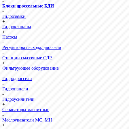
-
Блоки дроссельные БДИ
-
Гидрозамки
+
Гидроклапаны
+
Насосы
-
Регуляторы расхода, дроссели
-
Станции смазочные СДР
+
Фильтрующее оборудование
-
Гидродроссели
-
Гидропанели
-
Гидроусилители
+
Сепараторы магнитные
-
Маслоуказатели МС, МН
+