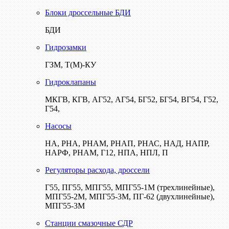
Блоки дроссельные БДИ
БДИ
Гидрозамки
ГЗМ, Т(М)-КУ
Гидроклапаны
МКГВ, КГВ, АГ52, АГ54, БГ52, БГ54, ВГ54, Г52,
Г54,
Насосы
НА, РНА, РНАМ, РНАП, РНАС, НАД, НАПР,
НАРФ, РНАМ, Г12, НПА, НПЛ, П
Регуляторы расхода, дроссели
Г55, ПГ55, МПГ55, МПГ55-1М (трехлинейные),
МПГ55-2М, МПГ55-3М, ПГ-62 (двухлинейные),
МПГ55-3М
Станции смазочные СДР