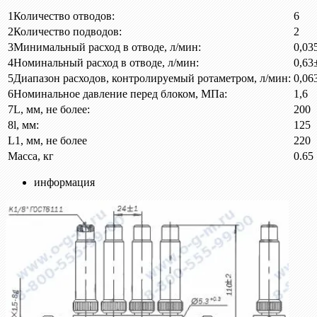
1
Количество отводов:
6
2
Количество подводов:
2
3
Минимальный расход в отводе, л/мин:
0,03
4
Номинальный расход в отводе, л/мин:
0,63
5
Диапазон расходов, контролируемый ротаметром, л/мин:
0,063
6
Номинальное давление перед блоком, МПа:
1,6
7
L, мм, не более:
200
8
l, мм:
125
L1, мм, не более
220
Масса, кг
0.65
информация