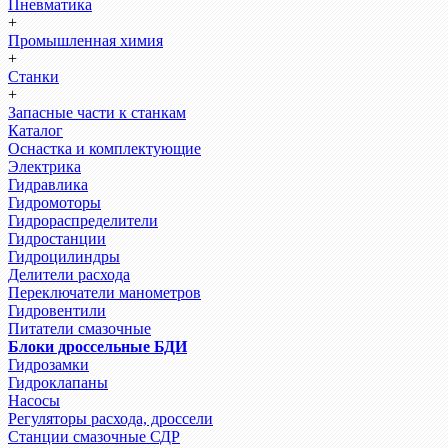
Пневматика
+
Промышленная химия
+
Станки
+
Запасные части к станкам
Каталог
Оснастка и комплектующие
Электрика
Гидравлика
Гидромоторы
Гидрораспределители
Гидростанции
Гидроцилиндры
Делители расхода
Переключатели манометров
Гидровентили
Питатели смазочные
Блоки дроссельные БДИ
Гидрозамки
Гидроклапаны
Насосы
Регуляторы расхода, дроссели
Станции смазочные СДР