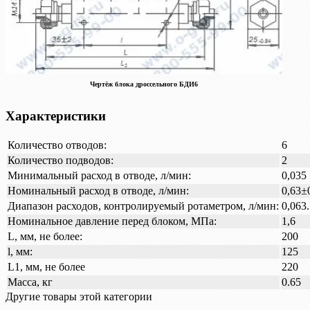
Чертёж блока дроссельного БДИ6
Характеристики
Количество отводов:
6
Количество подводов:
2
Минимальный расход в отводе, л/мин:
0,035
Номинальный расход в отводе, л/мин:
0,63±
Диапазон расходов, контролируемый ротаметром, л/мин:
0,063.
Номинальное давление перед блоком, МПа:
1,6
L, мм, не более:
200
l, мм:
125
L1, мм, не более
220
Масса, кг
0.65
Другие товары этой категории