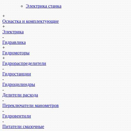
Электрика станка
+
Оснастка и комплектующие
+
Электрика
-
Гидравлика
+
Гидромоторы
+
Гидрораспределители
-
Гидростанции
-
Гидроцилиндры
-
Делители расхода
-
Переключатели манометров
-
Гидровентили
-
Питатели смазочные