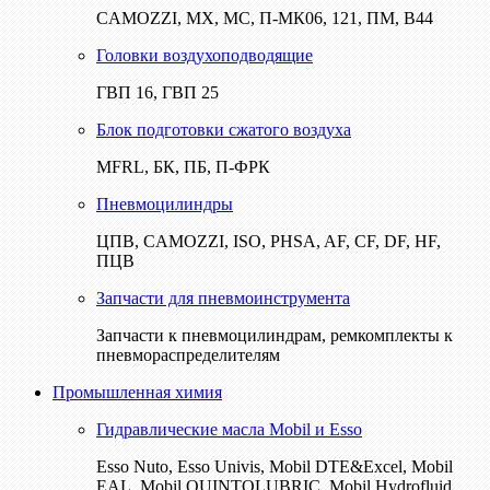
CAMOZZI, МХ, МС, П-МК06, 121, ПМ, В44
Головки воздухоподводящие
ГВП 16, ГВП 25
Блок подготовки сжатого воздуха
MFRL, БК, ПБ, П-ФРК
Пневмоцилиндры
ЦПВ, CAMOZZI, ISO, PHSA, AF, CF, DF, HF,
ПЦВ
Запчасти для пневмоинструмента
Запчасти к пневмоцилиндрам, ремкомплекты к
пневмораспределителям
Промышленная химия
Гидравлические масла Mobil и Esso
Esso Nuto, Esso Univis, Mobil DTE&Excel, Mobil
EAL, Mobil QUINTOLUBRIC, Mobil Hydrofluid,