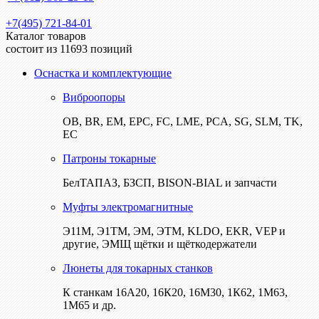
+7(495) 721-84-01
Каталог товаров
состоит из 11693 позиций
Оснастка и комплектующие
Виброопоры
ОВ, BR, EM, EPC, FC, LME, PCA, SG, SLM, TK,
EC
Патроны токарные
БелТАПАЗ, БЗСП, BISON-BIAL и запчасти
Муфты электромагнитные
Э11М, Э1ТМ, ЭМ, ЭТМ, KLDO, EKR, VEP и
другие, ЭМЩ щётки и щёткодержатели
Люнеты для токарных станков
К станкам 16А20, 16К20, 16М30, 1К62, 1М63,
1М65 и др.