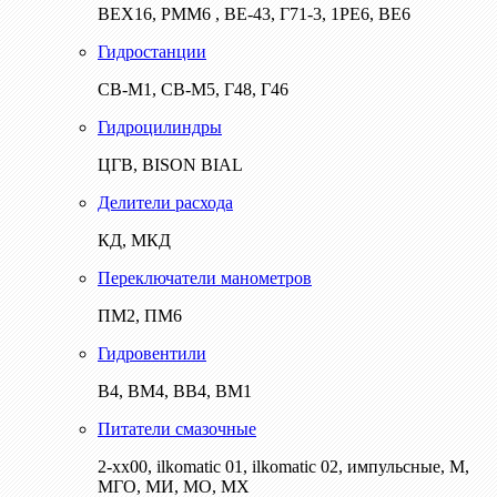
ВЕХ16, РММ6 , ВЕ-43, Г71-3, 1РЕ6, ВЕ6
Гидростанции
СВ-М1, СВ-М5, Г48, Г46
Гидроцилиндры
ЦГВ, BISON BIAL
Делители расхода
КД, МКД
Переключатели манометров
ПМ2, ПМ6
Гидровентили
В4, ВМ4, ВВ4, ВМ1
Питатели смазочные
2-хх00, ilkomatic 01, ilkomatic 02, импульсные, М,
МГО, МИ, МО, МХ