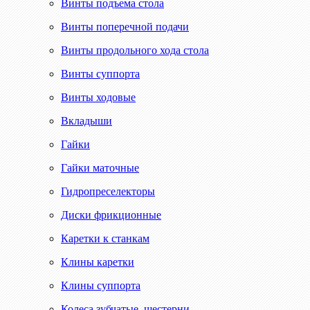
Винты подъема стола
Винты поперечной подачи
Винты продольного хода стола
Винты суппорта
Винты ходовые
Вкладыши
Гайки
Гайки маточные
Гидропреселекторы
Диски фрикционные
Каретки к станкам
Клины каретки
Клины суппорта
Колеса зубчатые, шестерни