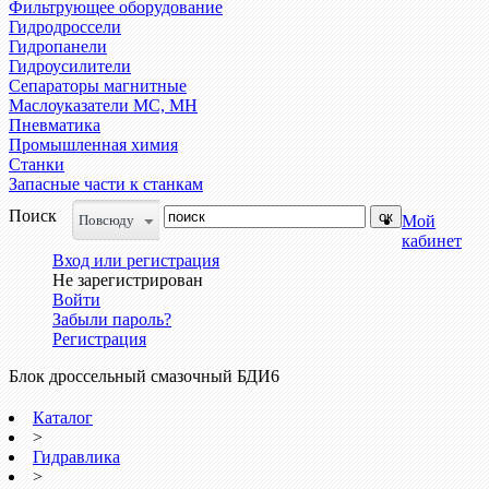
Фильтрующее оборудование
Гидродроссели
Гидропанели
Гидроусилители
Сепараторы магнитные
Маслоуказатели МС, МН
Пневматика
Промышленная химия
Станки
Запасные части к станкам
Поиск
Повсюду
Мой
кабинет
Вход или регистрация
Не зарегистрирован
Войти
Забыли пароль?
Регистрация
Блок дроссельный смазочный БДИ6
Каталог
>
Гидравлика
>