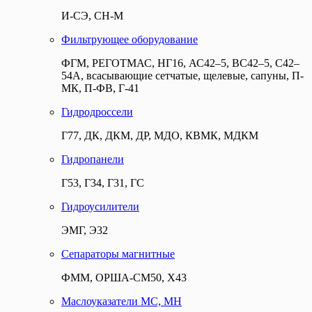
И-СЭ, СН-М
Фильтрующее оборудование
ФГМ, РЕГОТМАС, НГ16, АС42–5, ВС42–5, С42–
54А, всасывающие сетчатые, щелевые, сапуны, П-
МК, П-ФВ, Г-41
Гидродроссели
Г77, ДК, ДКМ, ДР, МДО, КВМК, МДКМ
Гидропанели
Г53, Г34, Г31, ГС
Гидроусилители
ЭМГ, Э32
Сепараторы магнитные
ФММ, ОРША-СМ50, Х43
Маслоуказатели МС, МН