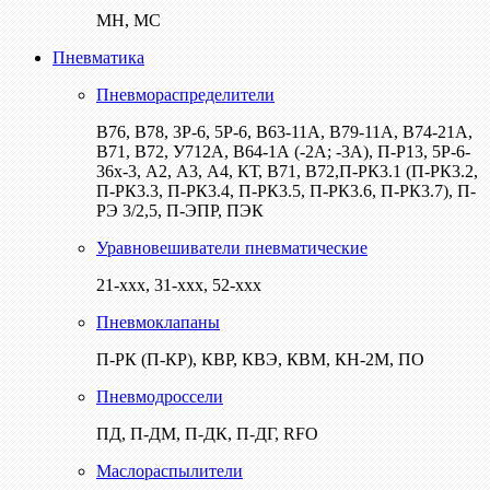
МН, МС
Пневматика
Пневмораспределители
В76, В78, 3Р-6, 5Р-6, В63-11А, В79-11А, В74-21А,
В71, В72, У712А, В64-1А (-2А; -3А), П-Р13, 5Р-6-
36х-3, А2, А3, А4, КТ, В71, В72,П-РК3.1 (П-РК3.2,
П-РК3.3, П-РК3.4, П-РК3.5, П-РК3.6, П-РК3.7), П-
РЭ 3/2,5, П-ЭПР, ПЭК
Уравновешиватели пневматические
21-ххх, 31-ххх, 52-ххх
Пневмоклапаны
П-РК (П-КР), КВР, КВЭ, КВМ, КН-2М, ПО
Пневмодроссели
ПД, П-ДМ, П-ДК, П-ДГ, RFO
Маслораспылители