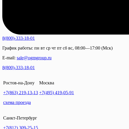
8(800)-333-18-01
График работы:
пн
вт
ср
чт
пт
сб
вс
,
08:00—17:00 (Мск)
E-mail:
sale@ogmgroup.ru
8(800)-333-18-01
Ростов-на-Дону
Москва
+7(863)
219-13-13
+7(495)
419-05-91
схема проезда
Санкт-Петербург
+7(812)
309-25-15