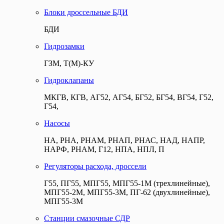
Блоки дроссельные БДИ
БДИ
Гидрозамки
ГЗМ, Т(М)-КУ
Гидроклапаны
МКГВ, КГВ, АГ52, АГ54, БГ52, БГ54, ВГ54, Г52,
Г54,
Насосы
НА, РНА, РНАМ, РНАП, РНАС, НАД, НАПР,
НАРФ, РНАМ, Г12, НПА, НПЛ, П
Регуляторы расхода, дроссели
Г55, ПГ55, МПГ55, МПГ55-1М (трехлинейные),
МПГ55-2М, МПГ55-3М, ПГ-62 (двухлинейные),
МПГ55-3М
Станции смазочные СДР