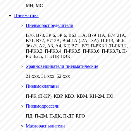
МН, МС
Пневматика
Пневмораспределители
В76, В78, 3Р-6, 5Р-6, В63-11А, В79-11А, В74-21А,
В71, В72, У712А, В64-1А (-2А; -3А), П-Р13, 5Р-6-
36х-3, А2, А3, А4, КТ, В71, В72,П-РК3.1 (П-РК3.2,
П-РК3.3, П-РК3.4, П-РК3.5, П-РК3.6, П-РК3.7), П-
РЭ 3/2,5, П-ЭПР, ПЭК
Уравновешиватели пневматические
21-ххх, 31-ххх, 52-ххх
Пневмоклапаны
П-РК (П-КР), КВР, КВЭ, КВМ, КН-2М, ПО
Пневмодроссели
ПД, П-ДМ, П-ДК, П-ДГ, RFO
Маслораспылители