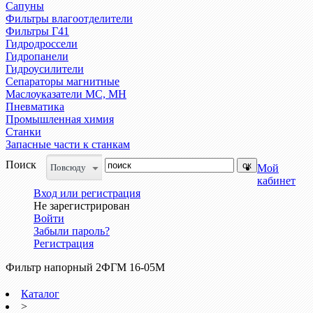
Сапуны
Фильтры влагоотделители
Фильтры Г41
Гидродроссели
Гидропанели
Гидроусилители
Сепараторы магнитные
Маслоуказатели МС, МН
Пневматика
Промышленная химия
Станки
Запасные части к станкам
Поиск
Повсюду
Мой
кабинет
Вход или регистрация
Не зарегистрирован
Войти
Забыли пароль?
Регистрация
Фильтр напорный 2ФГМ 16-05М
Каталог
>