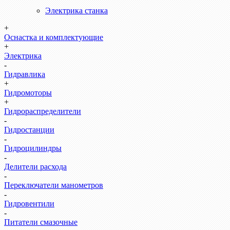
Электрика станка
+
Оснастка и комплектующие
+
Электрика
-
Гидравлика
+
Гидромоторы
+
Гидрораспределители
-
Гидростанции
-
Гидроцилиндры
-
Делители расхода
-
Переключатели манометров
-
Гидровентили
-
Питатели смазочные