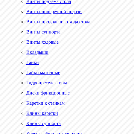
Винты подъема стола
Винты поперечной подачи
Винты продольного хода стола
Винты суппорта
Винты ходовые
Вкладыши
Гайки
Гайки маточные
Гидропреселекторы
Диски фрикционные
Каретки к станкам
Клины каретки
Клины суппорта
Колеса зубчатые, шестерни