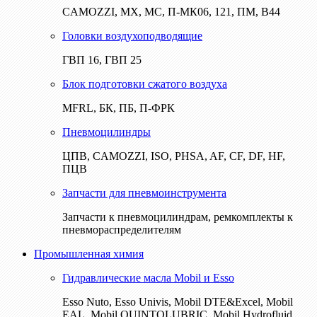
CAMOZZI, МХ, МС, П-МК06, 121, ПМ, В44
Головки воздухоподводящие
ГВП 16, ГВП 25
Блок подготовки сжатого воздуха
MFRL, БК, ПБ, П-ФРК
Пневмоцилиндры
ЦПВ, CAMOZZI, ISO, PHSA, AF, CF, DF, HF,
ПЦВ
Запчасти для пневмоинструмента
Запчасти к пневмоцилиндрам, ремкомплекты к
пневмораспределителям
Промышленная химия
Гидравлические масла Mobil и Esso
Esso Nuto, Esso Univis, Mobil DTE&Excel, Mobil
EAL, Mobil QUINTOLUBRIC, Mobil Hydrofluid,