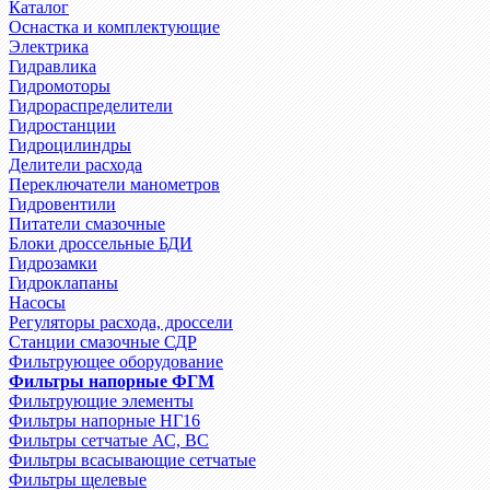
Каталог
Оснастка и комплектующие
Электрика
Гидравлика
Гидромоторы
Гидрораспределители
Гидростанции
Гидроцилиндры
Делители расхода
Переключатели манометров
Гидровентили
Питатели смазочные
Блоки дроссельные БДИ
Гидрозамки
Гидроклапаны
Насосы
Регуляторы расхода, дроссели
Станции смазочные СДР
Фильтрующее оборудование
Фильтры напорные ФГМ
Фильтрующие элементы
Фильтры напорные НГ16
Фильтры сетчатые АС, ВС
Фильтры всасывающие сетчатые
Фильтры щелевые