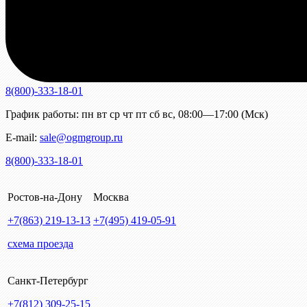
8(800)-333-18-01
График работы:
пн
вт
ср
чт
пт
сб
вс
,
08:00—17:00 (Мск)
E-mail:
sale@ogmgroup.ru
8(800)-333-18-01
Ростов-на-Дону
Москва
+7(863)
219-13-13
+7(495)
419-05-91
схема проезда
Санкт-Петербург
+7(812)
309-25-15