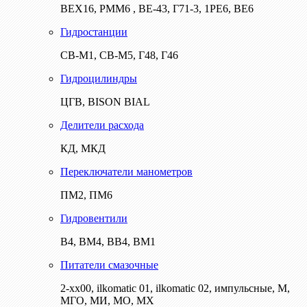
ВЕХ16, РММ6 , ВЕ-43, Г71-3, 1РЕ6, ВЕ6
Гидростанции
СВ-М1, СВ-М5, Г48, Г46
Гидроцилиндры
ЦГВ, BISON BIAL
Делители расхода
КД, МКД
Переключатели манометров
ПМ2, ПМ6
Гидровентили
В4, ВМ4, ВВ4, ВМ1
Питатели смазочные
2-хх00, ilkomatic 01, ilkomatic 02, импульсные, М,
МГО, МИ, МО, МХ