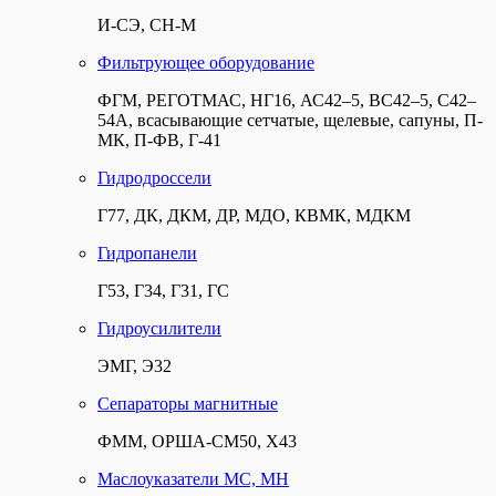
И-СЭ, СН-М
Фильтрующее оборудование
ФГМ, РЕГОТМАС, НГ16, АС42–5, ВС42–5, С42–
54А, всасывающие сетчатые, щелевые, сапуны, П-
МК, П-ФВ, Г-41
Гидродроссели
Г77, ДК, ДКМ, ДР, МДО, КВМК, МДКМ
Гидропанели
Г53, Г34, Г31, ГС
Гидроусилители
ЭМГ, Э32
Сепараторы магнитные
ФММ, ОРША-СМ50, Х43
Маслоуказатели МС, МН