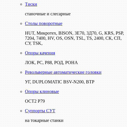
Тиски
станочные и слесарные
Столы поворотные
HUT, Микротех, BISON, 3Е70, 3Д70, G, KRS, PSP,
7204, 7400, HV, OS, OSN, TSL, TS, 2400, СК, СП,
СУ, TSK,
Опоры качения
ЛОК, РС, Р88, РОД, РОНА
Револьверные автоматические головки
УГ, DUPLOMATIC BSV-N200, ВТР
Опоры клиновые
ОСТ2 Р79
Суппорты СУТ
на токарные станки