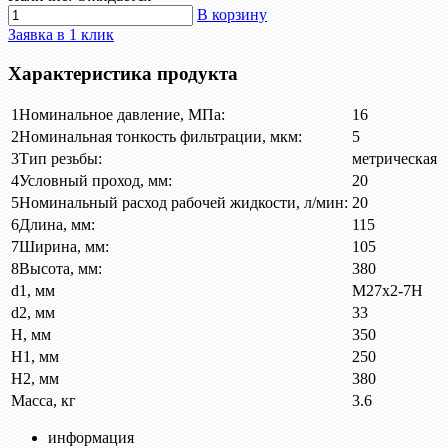
В корзину
Заявка в 1 клик
Характеристика продукта
1
Номинальное давление, МПа:
16
2
Номинальная тонкость фильтрации, мкм:
5
3
Тип резьбы:
метрическая
4
Условный проход, мм:
20
5
Номинальный расход рабочей жидкости, л/мин:
20
6
Длина, мм:
115
7
Ширина, мм:
105
8
Высота, мм:
380
d1, мм
М27х2-7Н
d2, мм
33
H, мм
350
H1, мм
250
H2, мм
380
Масса, кг
3.6
информация