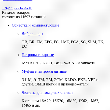
+7(495) 721-84-01
Каталог товаров
состоит из 11693 позиций
Оснастка и комплектующие
Виброопоры
ОВ, BR, EM, EPC, FC, LME, PCA, SG, SLM, TK,
EC
Патроны токарные
БелТАПАЗ, БЗСП, BISON-BIAL и запчасти
Муфты электромагнитные
Э11М, Э1ТМ, ЭМ, ЭТМ, KLDO, EKR, VEP и
другие, ЭМЩ щётки и щёткодержатели
Люнеты для токарных станков
К станкам 16А20, 16К20, 16М30, 1К62, 1М63,
1М65 и др.