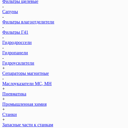
Фильтры щелевые
-
Сапуны
-
Фильтры влагоотделители
-
Фильтры Г41
-
Гидродроссели
-
Гидропанели
-
Гидроусилители
+
Сепараторы магнитные
-
Маслоуказатели МС, МН
+
Пневматика
+
Промышленная химия
+
Станки
+
Запасные части к станкам