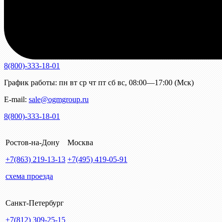
8(800)-333-18-01
График работы:
пн
вт
ср
чт
пт
сб
вс
,
08:00—17:00 (Мск)
E-mail:
sale@ogmgroup.ru
8(800)-333-18-01
Ростов-на-Дону
Москва
+7(863)
219-13-13
+7(495)
419-05-91
схема проезда
Санкт-Петербург
+7(812)
309-25-15