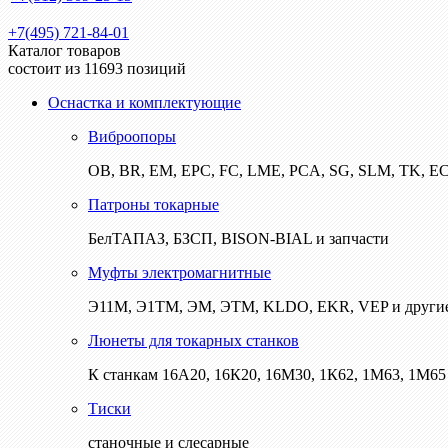
+7(495) 721-84-01
Каталог товаров
состоит из 11693 позиций
Оснастка и комплектующие
Виброопоры
ОВ, BR, EM, EPC, FC, LME, PCA, SG, SLM, TK, E
Патроны токарные
БелТАПАЗ, БЗСП, BISON-BIAL и запчасти
Муфты электромагнитные
Э11М, Э1ТМ, ЭМ, ЭТМ, KLDO, EKR, VEP и други
Люнеты для токарных станков
К станкам 16А20, 16К20, 16М30, 1К62, 1М63, 1М65 
Тиски
станочные и слесарные