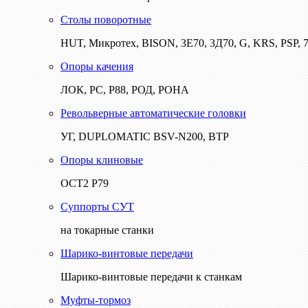
Столы поворотные
HUT, Микротех, BISON, 3Е70, 3Д70, G, KRS, PSP, 7
Опоры качения
ЛОК, РС, Р88, РОД, РОНА
Револьверные автоматические головки
УГ, DUPLOMATIC BSV-N200, ВТР
Опоры клиновые
ОСТ2 Р79
Суппорты СУТ
на токарные станки
Шарико-винтовые передачи
Шарико-винтовые передачи к станкам
Муфты-тормоз