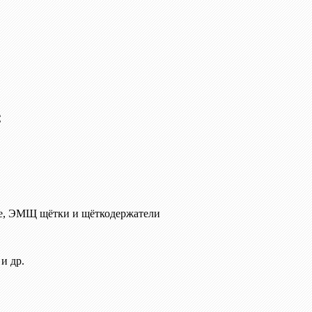
C
е, ЭМЩ щётки и щёткодержатели
и др.