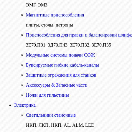
ЭМГ, ЭМЗ
Магнитные приспособления
плиты, столы, патроны
Приспособления для правки и балансировки шлифк
3Е70.П01, 3Д70.П43, 3Е70.П32, 3Е70.П35
Модульные системы подачи СОЖ
Буксируемые гибкие кабель-каналы
Защитные ограждения для станков
Аксессуары & Запасные части
Ножи для гильотины
Электрика
Светильники станочные
ИКП, ЛКП, НКП, AL, ALM, LED