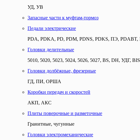
УД, УВ
Запасные части к муфтам-тормоз
Педали электрические
PDA, PDKA, PD, PDM, PDNS, PDKS, ПЭ, PDABT
Головки делительные
5010, 5020, 5023, 5024, 5026, 5027, BS, DH, УДГ, BI
Головки долбёжные, фрезерные
ГД, ПИ, ОРША
Коробки передач и скоростей
АКП, АКС
Плиты поверочные и разметочные
Гранитные, чугунные
Головки электромеханические