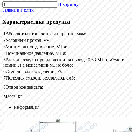
В корзину
Заявка в 1 клик
Характеристика продукта
1
Абсолютная тонкость фильтрации, мкм:
2
Условный проход, мм:
3
Минимальное давление, МПа:
4
Номинальное давление, МПа:
5
Расход воздуха при давлении на выходе 0,63 МПа, м³/мин:
номин., не менее/миним., не более:
6
Степень влагоотделения, %:
7
Полезная емкость резервуара, см3:
8
Отвод конденсата:
Масса, кг
информация