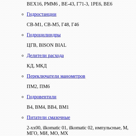
ВЕХ16, РММ6 , ВЕ-43, Г71-3, 1РЕ6, ВЕ6
Гидростанции
СВ-М1, СВ-М5, Г48, Г46
Гидроцилиндры
ЦГВ, BISON BIAL
Делители расхода
КД, МКД
Переключатели манометров
ПМ2, ПМ6
Гидровентили
В4, ВМ4, ВВ4, ВМ1
Питатели смазочные
2-хх00, ilkomatic 01, ilkomatic 02, импульсные, М,
МГО, МИ, МО, МХ