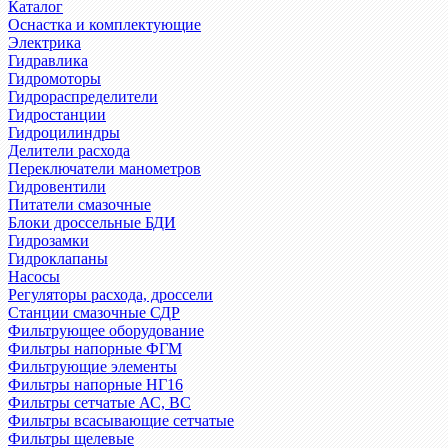
Каталог
Оснастка и комплектующие
Электрика
Гидравлика
Гидромоторы
Гидрораспределители
Гидростанции
Гидроцилиндры
Делители расхода
Переключатели манометров
Гидровентили
Питатели смазочные
Блоки дроссельные БДИ
Гидрозамки
Гидроклапаны
Насосы
Регуляторы расхода, дроссели
Станции смазочные СДР
Фильтрующее оборудование
Фильтры напорные ФГМ
Фильтрующие элементы
Фильтры напорные НГ16
Фильтры сетчатые АС, ВС
Фильтры всасывающие сетчатые
Фильтры щелевые