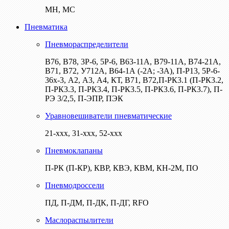
МН, МС
Пневматика
Пневмораспределители
В76, В78, 3Р-6, 5Р-6, В63-11А, В79-11А, В74-21А,
В71, В72, У712А, В64-1А (-2А; -3А), П-Р13, 5Р-6-
36х-3, А2, А3, А4, КТ, В71, В72,П-РК3.1 (П-РК3.2,
П-РК3.3, П-РК3.4, П-РК3.5, П-РК3.6, П-РК3.7), П-
РЭ 3/2,5, П-ЭПР, ПЭК
Уравновешиватели пневматические
21-ххх, 31-ххх, 52-ххх
Пневмоклапаны
П-РК (П-КР), КВР, КВЭ, КВМ, КН-2М, ПО
Пневмодроссели
ПД, П-ДМ, П-ДК, П-ДГ, RFO
Маслораспылители