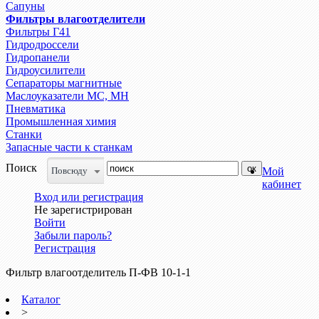
Сапуны
Фильтры влагоотделители
Фильтры Г41
Гидродроссели
Гидропанели
Гидроусилители
Сепараторы магнитные
Маслоуказатели МС, МН
Пневматика
Промышленная химия
Станки
Запасные части к станкам
Поиск
Повсюду
Мой
кабинет
Вход или регистрация
Не зарегистрирован
Войти
Забыли пароль?
Регистрация
Фильтр влагоотделитель П-ФВ 10-1-1
Каталог
>