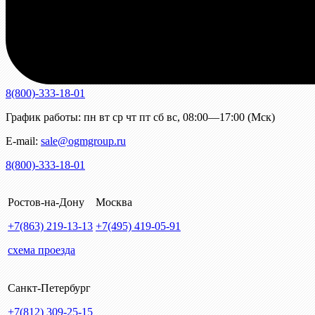
8(800)-333-18-01
График работы:
пн
вт
ср
чт
пт
сб
вс
,
08:00—17:00 (Мск)
E-mail:
sale@ogmgroup.ru
8(800)-333-18-01
Ростов-на-Дону
Москва
+7(863)
219-13-13
+7(495)
419-05-91
схема проезда
Санкт-Петербург
+7(812)
309-25-15