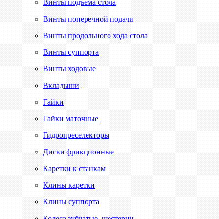
Винты подъема стола
Винты поперечной подачи
Винты продольного хода стола
Винты суппорта
Винты ходовые
Вкладыши
Гайки
Гайки маточные
Гидропреселекторы
Диски фрикционные
Каретки к станкам
Клины каретки
Клины суппорта
Колеса зубчатые, шестерни