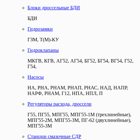
Блоки дроссельные БДИ
БДИ
Гидрозамки
ГЗМ, Т(М)-КУ
Гидроклапаны
МКГВ, КГВ, АГ52, АГ54, БГ52, БГ54, ВГ54, Г52,
Г54,
Насосы
НА, РНА, РНАМ, РНАП, РНАС, НАД, НАПР,
НАРФ, РНАМ, Г12, НПА, НПЛ, П
Регуляторы расхода, дроссели
Г55, ПГ55, МПГ55, МПГ55-1М (трехлинейные),
МПГ55-2М, МПГ55-3М, ПГ-62 (двухлинейные),
МПГ55-3М
Станции смазочные СДР