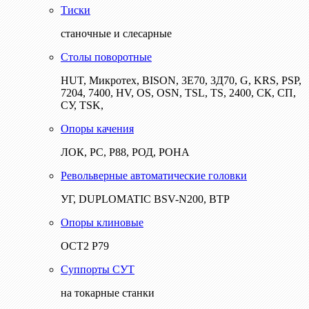
Тиски
станочные и слесарные
Столы поворотные
HUT, Микротех, BISON, 3Е70, 3Д70, G, KRS, PSP,
7204, 7400, HV, OS, OSN, TSL, TS, 2400, СК, СП,
СУ, TSK,
Опоры качения
ЛОК, РС, Р88, РОД, РОНА
Револьверные автоматические головки
УГ, DUPLOMATIC BSV-N200, ВТР
Опоры клиновые
ОСТ2 Р79
Суппорты СУТ
на токарные станки