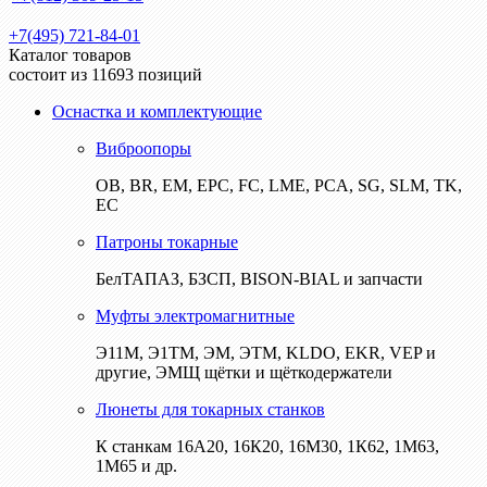
+7(495) 721-84-01
Каталог товаров
состоит из 11693 позиций
Оснастка и комплектующие
Виброопоры
ОВ, BR, EM, EPC, FC, LME, PCA, SG, SLM, TK,
EC
Патроны токарные
БелТАПАЗ, БЗСП, BISON-BIAL и запчасти
Муфты электромагнитные
Э11М, Э1ТМ, ЭМ, ЭТМ, KLDO, EKR, VEP и
другие, ЭМЩ щётки и щёткодержатели
Люнеты для токарных станков
К станкам 16А20, 16К20, 16М30, 1К62, 1М63,
1М65 и др.