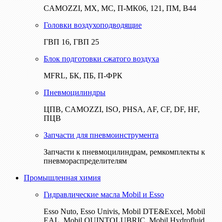
CAMOZZI, МХ, МС, П-МК06, 121, ПМ, В44
Головки воздухоподводящие
ГВП 16, ГВП 25
Блок подготовки сжатого воздуха
MFRL, БК, ПБ, П-ФРК
Пневмоцилиндры
ЦПВ, CAMOZZI, ISO, PHSA, AF, CF, DF, HF,
ПЦВ
Запчасти для пневмоинструмента
Запчасти к пневмоцилиндрам, ремкомплекты к
пневмораспределителям
Промышленная химия
Гидравлические масла Mobil и Esso
Esso Nuto, Esso Univis, Mobil DTE&Excel, Mobil
EAL, Mobil QUINTOLUBRIC, Mobil Hydrofluid,