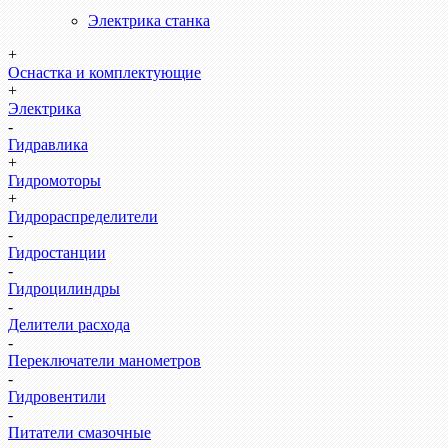
Электрика станка
+
Оснастка и комплектующие
+
Электрика
-
Гидравлика
+
Гидромоторы
+
Гидрораспределители
-
Гидростанции
-
Гидроцилиндры
-
Делители расхода
-
Переключатели манометров
-
Гидровентили
-
Питатели смазочные