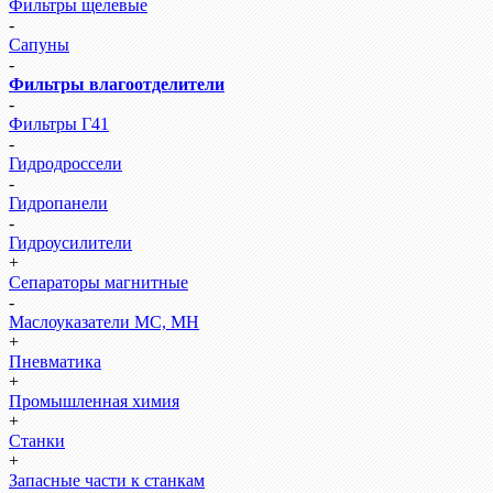
Фильтры щелевые
-
Сапуны
-
Фильтры влагоотделители
-
Фильтры Г41
-
Гидродроссели
-
Гидропанели
-
Гидроусилители
+
Сепараторы магнитные
-
Маслоуказатели МС, МН
+
Пневматика
+
Промышленная химия
+
Станки
+
Запасные части к станкам