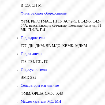
И-СЭ, СН-М
Фильтрующее оборудование
ФГМ, РЕГОТМАС, НГ16, АС42–5, ВС42–5, С42–
54А, всасывающие сетчатые, щелевые, сапуны, П-
МК, П-ФВ, Г-41
Гидродроссели
Г77, ДК, ДКМ, ДР, МДО, КВМК, МДКМ
Гидропанели
Г53, Г34, Г31, ГС
Гидроусилители
ЭМГ, Э32
Сепараторы магнитные
ФММ, ОРША-СМ50, Х43
Маслоуказатели МС, МН