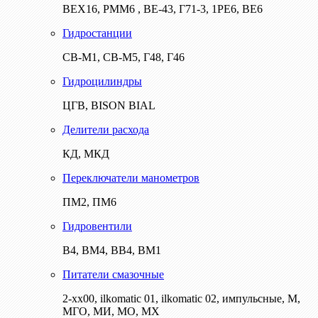
ВЕХ16, РММ6 , ВЕ-43, Г71-3, 1РЕ6, ВЕ6
Гидростанции
СВ-М1, СВ-М5, Г48, Г46
Гидроцилиндры
ЦГВ, BISON BIAL
Делители расхода
КД, МКД
Переключатели манометров
ПМ2, ПМ6
Гидровентили
В4, ВМ4, ВВ4, ВМ1
Питатели смазочные
2-хх00, ilkomatic 01, ilkomatic 02, импульсные, М,
МГО, МИ, МО, МХ