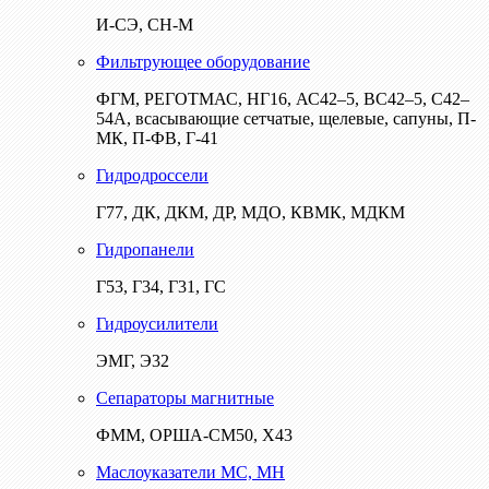
И-СЭ, СН-М
Фильтрующее оборудование
ФГМ, РЕГОТМАС, НГ16, АС42–5, ВС42–5, С42–
54А, всасывающие сетчатые, щелевые, сапуны, П-
МК, П-ФВ, Г-41
Гидродроссели
Г77, ДК, ДКМ, ДР, МДО, КВМК, МДКМ
Гидропанели
Г53, Г34, Г31, ГС
Гидроусилители
ЭМГ, Э32
Сепараторы магнитные
ФММ, ОРША-СМ50, Х43
Маслоуказатели МС, МН