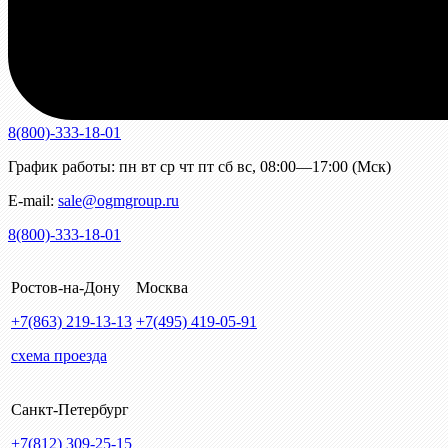
8(800)-333-18-01
График работы:
пн
вт
ср
чт
пт
сб
вс
,
08:00—17:00 (Мск)
E-mail:
sale@ogmgroup.ru
8(800)-333-18-01
Ростов-на-Дону
Москва
+7(863)
219-13-13
+7(495)
419-05-91
схема проезда
Санкт-Петербург
+7(812)
309-25-15