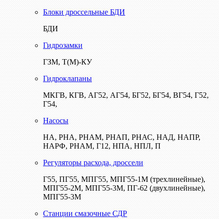
Блоки дроссельные БДИ
БДИ
Гидрозамки
ГЗМ, Т(М)-КУ
Гидроклапаны
МКГВ, КГВ, АГ52, АГ54, БГ52, БГ54, ВГ54, Г52,
Г54,
Насосы
НА, РНА, РНАМ, РНАП, РНАС, НАД, НАПР,
НАРФ, РНАМ, Г12, НПА, НПЛ, П
Регуляторы расхода, дроссели
Г55, ПГ55, МПГ55, МПГ55-1М (трехлинейные),
МПГ55-2М, МПГ55-3М, ПГ-62 (двухлинейные),
МПГ55-3М
Станции смазочные СДР