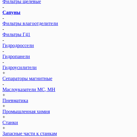
Фильтры щелевые
-
Сапуны
-
Фильтры влагоотделители
-
Фильтры Г41
-
Гидродроссели
-
Гидропанели
-
Гидроусилители
+
Сепараторы магнитные
-
Маслоуказатели МС, МН
+
Пневматика
+
Промышленная химия
+
Станки
+
Запасные части к станкам