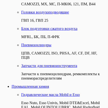
CAMOZZI, МХ, МС, П-МК06, 121, ПМ, В44
Головки воздухоподводящие
ГВП 16, ГВП 25
Блок подготовки сжатого воздуха
MFRL, БК, ПБ, П-ФРК
Пневмоцилиндры
ЦПВ, CAMOZZI, ISO, PHSA, AF, CF, DF, HF,
ПЦВ
Запчасти для пневмоинструмента
Запчасти к пневмоцилиндрам, ремкомплекты к
пневмораспределителям
Промышленная химия
Гидравлические масла Mobil и Esso
Esso Nuto, Esso Univis, Mobil DTE&Excel, Mobil
EAL, Mobil QUINTOLUBRIC, Mobil Hydrofluid,