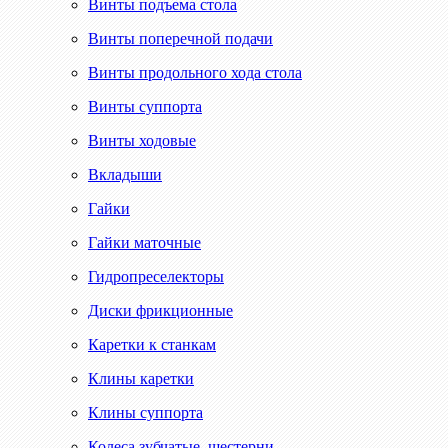
Винты подъема стола
Винты поперечной подачи
Винты продольного хода стола
Винты суппорта
Винты ходовые
Вкладыши
Гайки
Гайки маточные
Гидропреселекторы
Диски фрикционные
Каретки к станкам
Клины каретки
Клины суппорта
Колеса зубчатые, шестерни