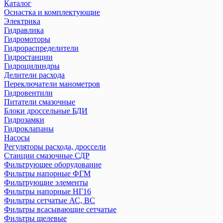
Каталог
Оснастка и комплектующие
Электрика
Гидравлика
Гидромоторы
Гидрораспределители
Гидростанции
Гидроцилиндры
Делители расхода
Переключатели манометров
Гидровентили
Питатели смазочные
Блоки дроссельные БДИ
Гидрозамки
Гидроклапаны
Насосы
Регуляторы расхода, дроссели
Станции смазочные СДР
Фильтрующее оборудование
Фильтры напорные ФГМ
Фильтрующие элементы
Фильтры напорные НГ16
Фильтры сетчатые АС, ВС
Фильтры всасывающие сетчатые
Фильтры щелевые