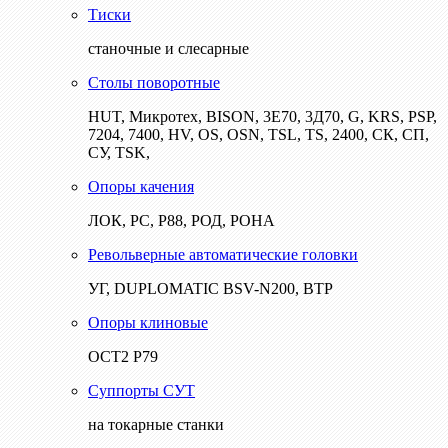
Тиски
станочные и слесарные
Столы поворотные
HUT, Микротех, BISON, 3Е70, 3Д70, G, KRS, PSP,
7204, 7400, HV, OS, OSN, TSL, TS, 2400, СК, СП,
СУ, TSK,
Опоры качения
ЛОК, РС, Р88, РОД, РОНА
Револьверные автоматические головки
УГ, DUPLOMATIC BSV-N200, ВТР
Опоры клиновые
ОСТ2 Р79
Суппорты СУТ
на токарные станки