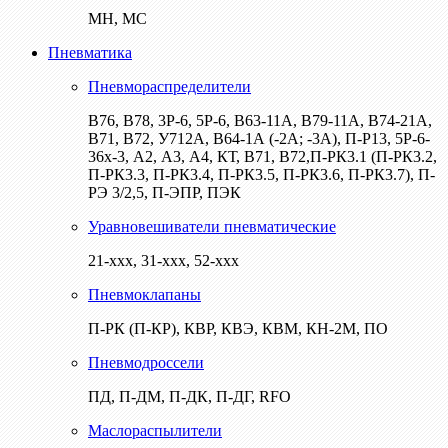
МН, МС
Пневматика
Пневмораспределители
В76, В78, 3Р-6, 5Р-6, В63-11А, В79-11А, В74-21А,
В71, В72, У712А, В64-1А (-2А; -3А), П-Р13, 5Р-6-
36х-3, А2, А3, А4, КТ, В71, В72,П-РК3.1 (П-РК3.2,
П-РК3.3, П-РК3.4, П-РК3.5, П-РК3.6, П-РК3.7), П-
РЭ 3/2,5, П-ЭПР, ПЭК
Уравновешиватели пневматические
21-ххх, 31-ххх, 52-ххх
Пневмоклапаны
П-РК (П-КР), КВР, КВЭ, КВМ, КН-2М, ПО
Пневмодроссели
ПД, П-ДМ, П-ДК, П-ДГ, RFO
Маслораспылители