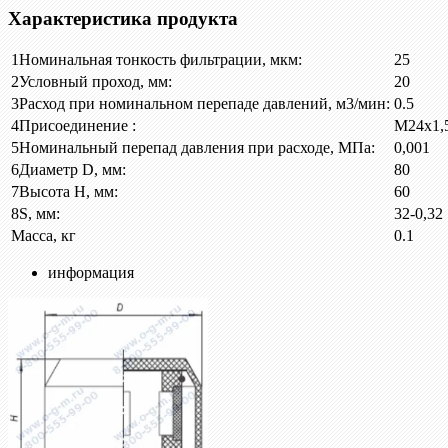
Характеристика продукта
1
Номинальная тонкость фильтрации, мкм:
25
2
Условный проход, мм:
20
3
Расход при номинальном перепаде давлений, м3/мин:
0.5
4
Присоединение :
М24х1,
5
Номинальный перепад давления при расходе, МПа:
0,001
6
Диаметр D, мм:
80
7
Высота H, мм:
60
8
S, мм:
32-0,32
Масса, кг
0.1
информация