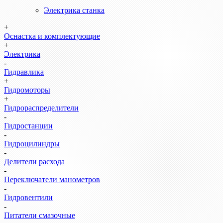
Электрика станка
+
Оснастка и комплектующие
+
Электрика
-
Гидравлика
+
Гидромоторы
+
Гидрораспределители
-
Гидростанции
-
Гидроцилиндры
-
Делители расхода
-
Переключатели манометров
-
Гидровентили
-
Питатели смазочные