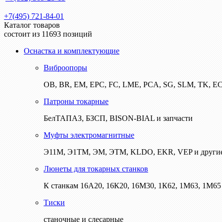
+7(495) 721-84-01
Каталог товаров
состоит из 11693 позиций
Оснастка и комплектующие
Виброопоры
ОВ, BR, EM, EPC, FC, LME, PCA, SG, SLM, TK, E
Патроны токарные
БелТАПАЗ, БЗСП, BISON-BIAL и запчасти
Муфты электромагнитные
Э11М, Э1ТМ, ЭМ, ЭТМ, KLDO, EKR, VEP и други
Люнеты для токарных станков
К станкам 16А20, 16К20, 16М30, 1К62, 1М63, 1М65 
Тиски
станочные и слесарные