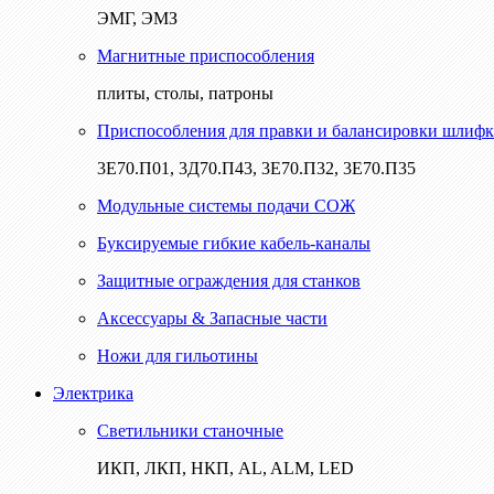
ЭМГ, ЭМЗ
Магнитные приспособления
плиты, столы, патроны
Приспособления для правки и балансировки шлифк
3Е70.П01, 3Д70.П43, 3Е70.П32, 3Е70.П35
Модульные системы подачи СОЖ
Буксируемые гибкие кабель-каналы
Защитные ограждения для станков
Аксессуары & Запасные части
Ножи для гильотины
Электрика
Светильники станочные
ИКП, ЛКП, НКП, AL, ALM, LED