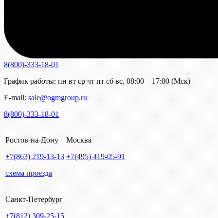
8(800)-333-18-01
График работы:
пн
вт
ср
чт
пт
сб
вс
,
08:00—17:00 (Мск)
E-mail:
sale@ogmgroup.ru
8(800)-333-18-01
Ростов-на-Дону
Москва
+7(863)
219-13-13
+7(495)
419-05-91
схема проезда
Санкт-Петербург
+7(812)
309-25-15