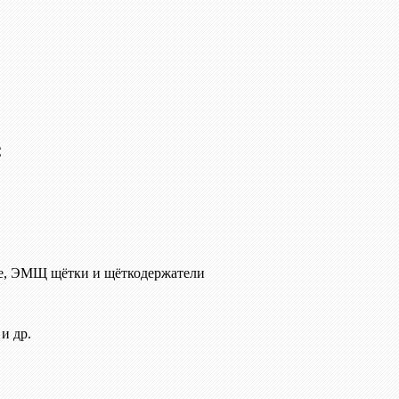
C
е, ЭМЩ щётки и щёткодержатели
и др.