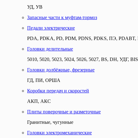
УД, УВ
Запасные части к муфтам-тормоз
Педали электрические
PDA, PDKA, PD, PDM, PDNS, PDKS, ПЭ, PDABT
Головки делительные
5010, 5020, 5023, 5024, 5026, 5027, BS, DH, УДГ, BI
Головки долбёжные, фрезерные
ГД, ПИ, ОРША
Коробки передач и скоростей
АКП, АКС
Плиты поверочные и разметочные
Гранитные, чугунные
Головки электромеханические