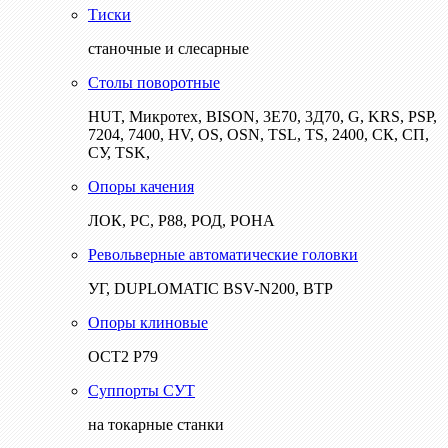
Тиски
станочные и слесарные
Столы поворотные
HUT, Микротех, BISON, 3Е70, 3Д70, G, KRS, PSP,
7204, 7400, HV, OS, OSN, TSL, TS, 2400, СК, СП,
СУ, TSK,
Опоры качения
ЛОК, РС, Р88, РОД, РОНА
Револьверные автоматические головки
УГ, DUPLOMATIC BSV-N200, ВТР
Опоры клиновые
ОСТ2 Р79
Суппорты СУТ
на токарные станки