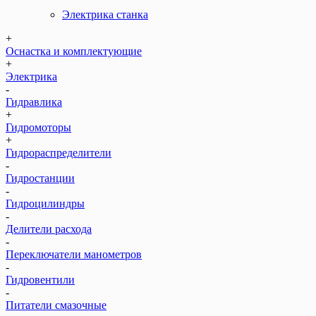
Электрика станка
+
Оснастка и комплектующие
+
Электрика
-
Гидравлика
+
Гидромоторы
+
Гидрораспределители
-
Гидростанции
-
Гидроцилиндры
-
Делители расхода
-
Переключатели манометров
-
Гидровентили
-
Питатели смазочные