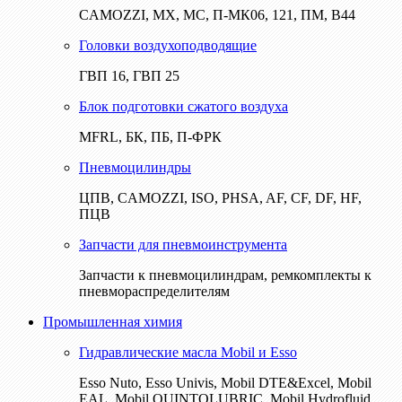
CAMOZZI, МХ, МС, П-МК06, 121, ПМ, В44
Головки воздухоподводящие
ГВП 16, ГВП 25
Блок подготовки сжатого воздуха
MFRL, БК, ПБ, П-ФРК
Пневмоцилиндры
ЦПВ, CAMOZZI, ISO, PHSA, AF, CF, DF, HF,
ПЦВ
Запчасти для пневмоинструмента
Запчасти к пневмоцилиндрам, ремкомплекты к
пневмораспределителям
Промышленная химия
Гидравлические масла Mobil и Esso
Esso Nuto, Esso Univis, Mobil DTE&Excel, Mobil
EAL, Mobil QUINTOLUBRIC, Mobil Hydrofluid,