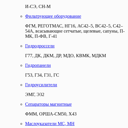
И-СЭ, СН-М
Фильтрующее оборудование
ФГМ, РЕГОТМАС, НГ16, АС42–5, ВС42–5, С42–
54А, всасывающие сетчатые, щелевые, сапуны, П-
МК, П-ФВ, Г-41
Гидродроссели
Г77, ДК, ДКМ, ДР, МДО, КВМК, МДКМ
Гидропанели
Г53, Г34, Г31, ГС
Гидроусилители
ЭМГ, Э32
Сепараторы магнитные
ФММ, ОРША-СМ50, Х43
Маслоуказатели МС, МН