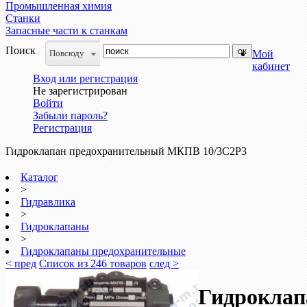
Промышленная химия
Станки
Запасные части к станкам
Поиск
Повсюду
Мой
кабинет
Вход или регистрация
Не зарегистрирован
Войти
Забыли пароль?
Регистрация
Гидроклапан предохранительный МКПВ 10/3С2Р3
Каталог
>
Гидравлика
>
Гидроклапаны
>
Гидроклапаны предохранительные
< пред
Список из 246 товаров
след >
Гидроклап