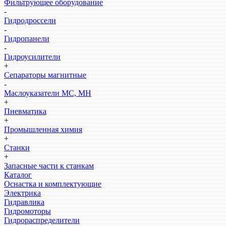
Фильтрующее оборудование
-
Гидродроссели
-
Гидропанели
-
Гидроусилители
+
Сепараторы магнитные
-
Маслоуказатели МС, МН
+
Пневматика
+
Промышленная химия
+
Станки
+
Запасные части к станкам
Каталог
Оснастка и комплектующие
Электрика
Гидравлика
Гидромоторы
Гидрораспределители