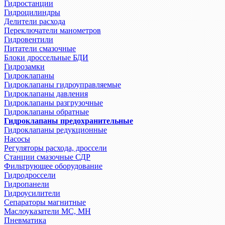
Гидростанции
Гидроцилиндры
Делители расхода
Переключатели манометров
Гидровентили
Питатели смазочные
Блоки дроссельные БДИ
Гидрозамки
Гидроклапаны
Гидроклапаны гидроуправляемые
Гидроклапаны давления
Гидроклапаны разгрузочные
Гидроклапаны обратные
Гидроклапаны предохранительные
Гидроклапаны редукционные
Насосы
Регуляторы расхода, дроссели
Станции смазочные СДР
Фильтрующее оборудование
Гидродроссели
Гидропанели
Гидроусилители
Сепараторы магнитные
Маслоуказатели МС, МН
Пневматика