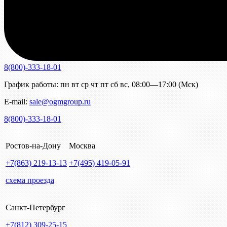
8(800)-333-18-01
График работы:
пн
вт
ср
чт
пт
сб
вс
,
08:00—17:00 (Мск)
E-mail:
sale@ogmgroup.ru
8(800)-333-18-01
Ростов-на-Дону
Москва
+7(863)
219-13-13
+7(495)
419-05-91
схема проезда
Санкт-Петербург
+7(812)
309-25-15