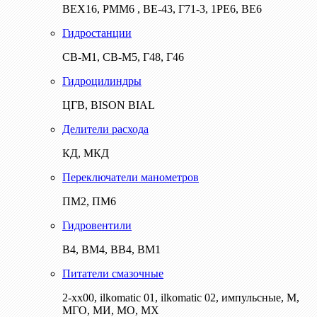
ВЕХ16, РММ6 , ВЕ-43, Г71-3, 1РЕ6, ВЕ6
Гидростанции
СВ-М1, СВ-М5, Г48, Г46
Гидроцилиндры
ЦГВ, BISON BIAL
Делители расхода
КД, МКД
Переключатели манометров
ПМ2, ПМ6
Гидровентили
В4, ВМ4, ВВ4, ВМ1
Питатели смазочные
2-хх00, ilkomatic 01, ilkomatic 02, импульсные, М,
МГО, МИ, МО, МХ