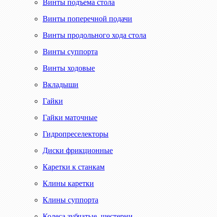
Винты подъема стола
Винты поперечной подачи
Винты продольного хода стола
Винты суппорта
Винты ходовые
Вкладыши
Гайки
Гайки маточные
Гидропреселекторы
Диски фрикционные
Каретки к станкам
Клины каретки
Клины суппорта
Колеса зубчатые, шестерни