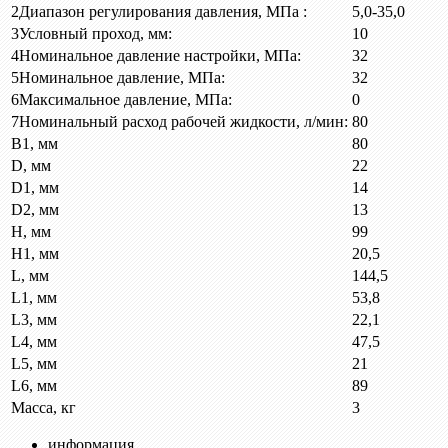
2
Диапазон регулирования давления, МПа :
5,0-35,0
3
Условный проход, мм:
10
4
Номинальное давление настройки, МПа:
32
5
Номинальное давление, МПа:
32
6
Максимальное давление, МПа:
0
7
Номинальный расход рабочей жидкости, л/мин:
80
B1, мм
80
D, мм
22
D1, мм
14
D2, мм
13
H, мм
99
H1, мм
20,5
L, мм
144,5
L1, мм
53,8
L3, мм
22,1
L4, мм
47,5
L5, мм
21
L6, мм
89
Масса, кг
3
информация