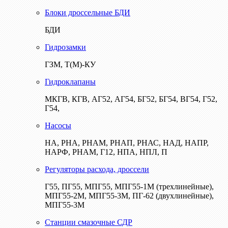
Блоки дроссельные БДИ
БДИ
Гидрозамки
ГЗМ, Т(М)-КУ
Гидроклапаны
МКГВ, КГВ, АГ52, АГ54, БГ52, БГ54, ВГ54, Г52,
Г54,
Насосы
НА, РНА, РНАМ, РНАП, РНАС, НАД, НАПР,
НАРФ, РНАМ, Г12, НПА, НПЛ, П
Регуляторы расхода, дроссели
Г55, ПГ55, МПГ55, МПГ55-1М (трехлинейные),
МПГ55-2М, МПГ55-3М, ПГ-62 (двухлинейные),
МПГ55-3М
Станции смазочные СДР