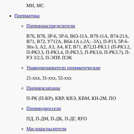
МН, МС
Пневматика
Пневмораспределители
В76, В78, 3Р-6, 5Р-6, В63-11А, В79-11А, В74-21А,
В71, В72, У712А, В64-1А (-2А; -3А), П-Р13, 5Р-6-
36х-3, А2, А3, А4, КТ, В71, В72,П-РК3.1 (П-РК3.2,
П-РК3.3, П-РК3.4, П-РК3.5, П-РК3.6, П-РК3.7), П-
РЭ 3/2,5, П-ЭПР, ПЭК
Уравновешиватели пневматические
21-ххх, 31-ххх, 52-ххх
Пневмоклапаны
П-РК (П-КР), КВР, КВЭ, КВМ, КН-2М, ПО
Пневмодроссели
ПД, П-ДМ, П-ДК, П-ДГ, RFO
Маслораспылители