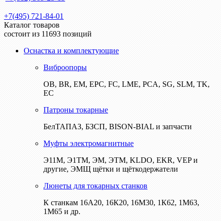
+7(495) 721-84-01
Каталог товаров
состоит из 11693 позиций
Оснастка и комплектующие
Виброопоры
ОВ, BR, EM, EPC, FC, LME, PCA, SG, SLM, TK,
EC
Патроны токарные
БелТАПАЗ, БЗСП, BISON-BIAL и запчасти
Муфты электромагнитные
Э11М, Э1ТМ, ЭМ, ЭТМ, KLDO, EKR, VEP и
другие, ЭМЩ щётки и щёткодержатели
Люнеты для токарных станков
К станкам 16А20, 16К20, 16М30, 1К62, 1М63,
1М65 и др.