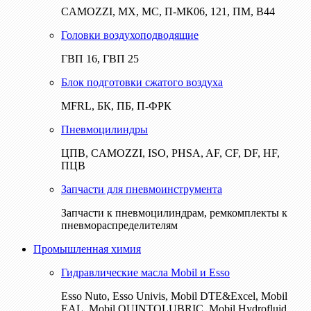
CAMOZZI, МХ, МС, П-МК06, 121, ПМ, В44
Головки воздухоподводящие
ГВП 16, ГВП 25
Блок подготовки сжатого воздуха
MFRL, БК, ПБ, П-ФРК
Пневмоцилиндры
ЦПВ, CAMOZZI, ISO, PHSA, AF, CF, DF, HF,
ПЦВ
Запчасти для пневмоинструмента
Запчасти к пневмоцилиндрам, ремкомплекты к
пневмораспределителям
Промышленная химия
Гидравлические масла Mobil и Esso
Esso Nuto, Esso Univis, Mobil DTE&Excel, Mobil
EAL, Mobil QUINTOLUBRIC, Mobil Hydrofluid,