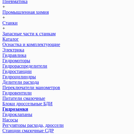
Пневматика
+
Промышленная химия
+
Станки
+
Запасные части к станкам
Каталог
Оснастка и комплектующие
Электрика
Гидравлика
Гидромоторы
Гидрораспределители
Гидростанции
Гидроцилиндры
Делители расхода
Переключатели манометров
Гидровентили
Питатели смазочные
Блоки дроссельные БДИ
Гидрозамки
Гидроклапаны
Насосы
Регуляторы расхода, дроссели
Станции смазочные СДР