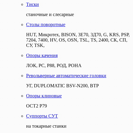
Тиски
станочные и слесарные
Столы поворотные
HUT, Микротех, BISON, 3Е70, 3Д70, G, KRS, PSP,
7204, 7400, HV, OS, OSN, TSL, TS, 2400, СК, СП,
СУ, TSK,
Опоры качения
ЛОК, РС, Р88, РОД, РОНА
Револьверные автоматические головки
УГ, DUPLOMATIC BSV-N200, ВТР
Опоры клиновые
ОСТ2 Р79
Суппорты СУТ
на токарные станки