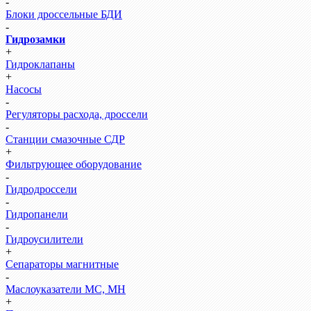
-
Блоки дроссельные БДИ
-
Гидрозамки
+
Гидроклапаны
+
Насосы
-
Регуляторы расхода, дроссели
-
Станции смазочные СДР
+
Фильтрующее оборудование
-
Гидродроссели
-
Гидропанели
-
Гидроусилители
+
Сепараторы магнитные
-
Маслоуказатели МС, МН
+