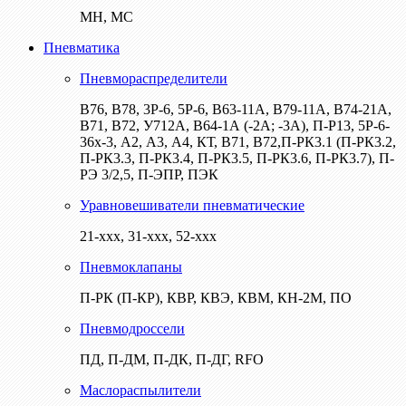
МН, МС
Пневматика
Пневмораспределители
В76, В78, 3Р-6, 5Р-6, В63-11А, В79-11А, В74-21А,
В71, В72, У712А, В64-1А (-2А; -3А), П-Р13, 5Р-6-
36х-3, А2, А3, А4, КТ, В71, В72,П-РК3.1 (П-РК3.2,
П-РК3.3, П-РК3.4, П-РК3.5, П-РК3.6, П-РК3.7), П-
РЭ 3/2,5, П-ЭПР, ПЭК
Уравновешиватели пневматические
21-ххх, 31-ххх, 52-ххх
Пневмоклапаны
П-РК (П-КР), КВР, КВЭ, КВМ, КН-2М, ПО
Пневмодроссели
ПД, П-ДМ, П-ДК, П-ДГ, RFO
Маслораспылители