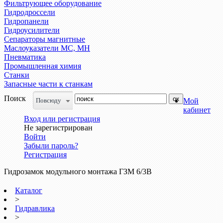
Фильтрующее оборудование
Гидродроссели
Гидропанели
Гидроусилители
Сепараторы магнитные
Маслоуказатели МС, МН
Пневматика
Промышленная химия
Станки
Запасные части к станкам
Поиск
Повсюду
Мой
кабинет
Вход или регистрация
Не зарегистрирован
Войти
Забыли пароль?
Регистрация
Гидрозамок модульного монтажа ГЗМ 6/3В
Каталог
>
Гидравлика
>