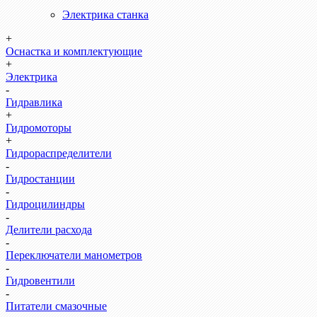
Электрика станка
+
Оснастка и комплектующие
+
Электрика
-
Гидравлика
+
Гидромоторы
+
Гидрораспределители
-
Гидростанции
-
Гидроцилиндры
-
Делители расхода
-
Переключатели манометров
-
Гидровентили
-
Питатели смазочные