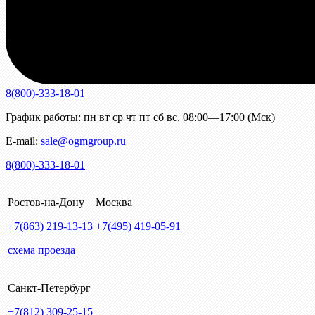
8(800)-333-18-01
График работы:
пн
вт
ср
чт
пт
сб
вс
,
08:00—17:00 (Мск)
E-mail:
sale@ogmgroup.ru
8(800)-333-18-01
Ростов-на-Дону
Москва
+7(863)
219-13-13
+7(495)
419-05-91
схема проезда
Санкт-Петербург
+7(812)
309-25-15