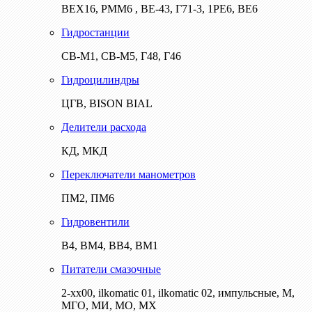
ВЕХ16, РММ6 , ВЕ-43, Г71-3, 1РЕ6, ВЕ6
Гидростанции
СВ-М1, СВ-М5, Г48, Г46
Гидроцилиндры
ЦГВ, BISON BIAL
Делители расхода
КД, МКД
Переключатели манометров
ПМ2, ПМ6
Гидровентили
В4, ВМ4, ВВ4, ВМ1
Питатели смазочные
2-хх00, ilkomatic 01, ilkomatic 02, импульсные, М,
МГО, МИ, МО, МХ