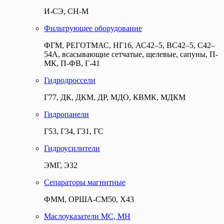
И-СЭ, СН-М
Фильтрующее оборудование
ФГМ, РЕГОТМАС, НГ16, АС42–5, ВС42–5, С42–
54А, всасывающие сетчатые, щелевые, сапуны, П-
МК, П-ФВ, Г-41
Гидродроссели
Г77, ДК, ДКМ, ДР, МДО, КВМК, МДКМ
Гидропанели
Г53, Г34, Г31, ГС
Гидроусилители
ЭМГ, Э32
Сепараторы магнитные
ФММ, ОРША-СМ50, Х43
Маслоуказатели МС, МН