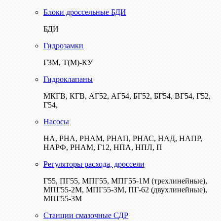
Блоки дроссельные БДИ
БДИ
Гидрозамки
ГЗМ, Т(М)-КУ
Гидроклапаны
МКГВ, КГВ, АГ52, АГ54, БГ52, БГ54, ВГ54, Г52,
Г54,
Насосы
НА, РНА, РНАМ, РНАП, РНАС, НАД, НАПР,
НАРФ, РНАМ, Г12, НПА, НПЛ, П
Регуляторы расхода, дроссели
Г55, ПГ55, МПГ55, МПГ55-1М (трехлинейные),
МПГ55-2М, МПГ55-3М, ПГ-62 (двухлинейные),
МПГ55-3М
Станции смазочные СДР