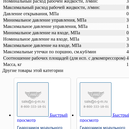
Номинальный расход рабочей жидкости, л/мин:
3
Максимальный расход рабочей жидкости, л/мин:
8
Давление открывания, МПа
0
Минимальное давление управления, МПа
3
Максимальное давление управления, МПа
1
Минимальное давление на входе, МПа
0
Номинальное давление на входе, МПа
3
Максимальное давление на входе, МПа
3
Максимальные утечки по поршню, см.куб/мин
4
Соотношение рабочих площадей (для исп. с декомпрессором)
4
Масса, кг
1
Другие товары этой категории
Быстрый
Быстры
просмотр
просмотр
Гидрозамок модульного
Гидрозамок модульного