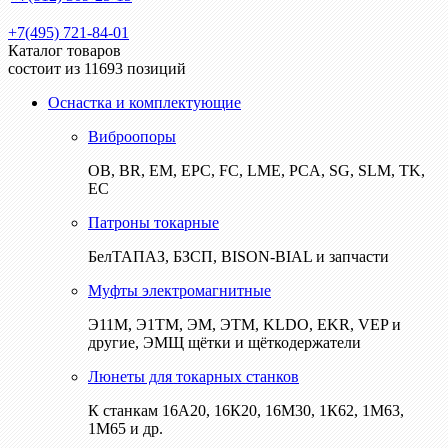
+7(495) 721-84-01
Каталог товаров
состоит из 11693 позиций
Оснастка и комплектующие
Виброопоры
ОВ, BR, EM, EPC, FC, LME, PCA, SG, SLM, TK,
EC
Патроны токарные
БелТАПАЗ, БЗСП, BISON-BIAL и запчасти
Муфты электромагнитные
Э11М, Э1ТМ, ЭМ, ЭТМ, KLDO, EKR, VEP и
другие, ЭМЩ щётки и щёткодержатели
Люнеты для токарных станков
К станкам 16А20, 16К20, 16М30, 1К62, 1М63,
1М65 и др.