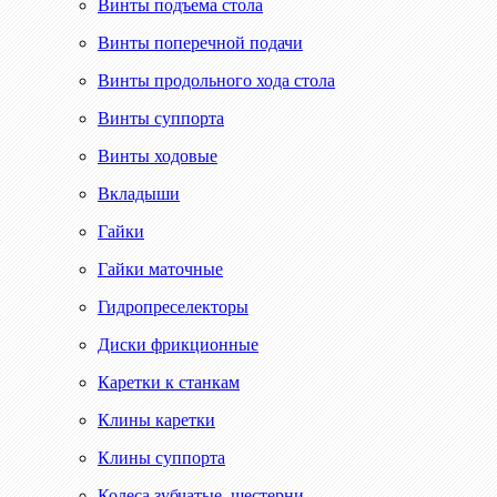
Винты подъема стола
Винты поперечной подачи
Винты продольного хода стола
Винты суппорта
Винты ходовые
Вкладыши
Гайки
Гайки маточные
Гидропреселекторы
Диски фрикционные
Каретки к станкам
Клины каретки
Клины суппорта
Колеса зубчатые, шестерни