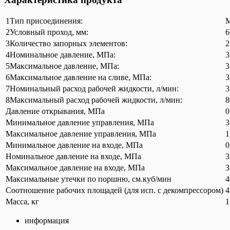
1
Тип присоединения:
М
2
Условный проход, мм:
6
3
Количество запорных элементов:
2
4
Номинальное давление, МПа:
3
5
Максимальное давление, МПа:
3
6
Максимальное давление на сливе, МПа:
3
7
Номинальный расход рабочей жидкости, л/мин:
3
8
Максимальный расход рабочей жидкости, л/мин:
8
Давление открывания, МПа
0
Минимальное давление управления, МПа
3
Максимальное давление управления, МПа
1
Минимальное давление на входе, МПа
0
Номинальное давление на входе, МПа
3
Максимальное давление на входе, МПа
3
Максимальные утечки по поршню, см.куб/мин
4
Соотношение рабочих площадей (для исп. с декомпрессором)
4
Масса, кг
1
информация