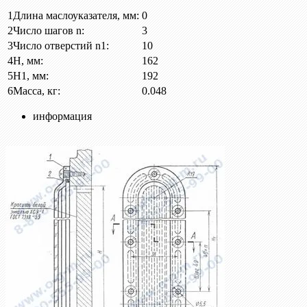
1
Длина маслоуказателя, мм:
0
2
Число шагов n:
3
3
Число отверстий n1:
10
4
H, мм:
162
5
H1, мм:
192
6
Масса, кг:
0.048
информация