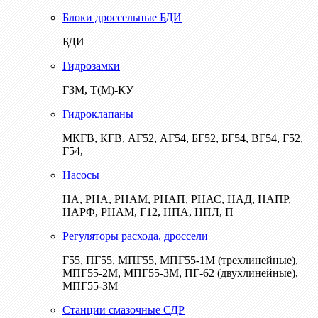
Блоки дроссельные БДИ
БДИ
Гидрозамки
ГЗМ, Т(М)-КУ
Гидроклапаны
МКГВ, КГВ, АГ52, АГ54, БГ52, БГ54, ВГ54, Г52,
Г54,
Насосы
НА, РНА, РНАМ, РНАП, РНАС, НАД, НАПР,
НАРФ, РНАМ, Г12, НПА, НПЛ, П
Регуляторы расхода, дроссели
Г55, ПГ55, МПГ55, МПГ55-1М (трехлинейные),
МПГ55-2М, МПГ55-3М, ПГ-62 (двухлинейные),
МПГ55-3М
Станции смазочные СДР