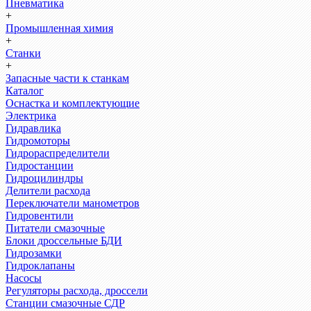
Пневматика
+
Промышленная химия
+
Станки
+
Запасные части к станкам
Каталог
Оснастка и комплектующие
Электрика
Гидравлика
Гидромоторы
Гидрораспределители
Гидростанции
Гидроцилиндры
Делители расхода
Переключатели манометров
Гидровентили
Питатели смазочные
Блоки дроссельные БДИ
Гидрозамки
Гидроклапаны
Насосы
Регуляторы расхода, дроссели
Станции смазочные СДР