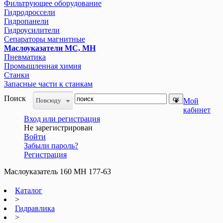
Фильтрующее оборудование
Гидродроссели
Гидропанели
Гидроусилители
Сепараторы магнитные
Маслоуказатели МС, МН
Пневматика
Промышленная химия
Станки
Запасные части к станкам
Поиск
Повсюду
Мой
кабинет
Вход или регистрация
Не зарегистрирован
Войти
Забыли пароль?
Регистрация
Маслоуказатель 160 МН 177-63
Каталог
>
Гидравлика
>