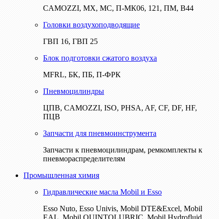
CAMOZZI, МХ, МС, П-МК06, 121, ПМ, В44
Головки воздухоподводящие
ГВП 16, ГВП 25
Блок подготовки сжатого воздуха
MFRL, БК, ПБ, П-ФРК
Пневмоцилиндры
ЦПВ, CAMOZZI, ISO, PHSA, AF, CF, DF, HF,
ПЦВ
Запчасти для пневмоинструмента
Запчасти к пневмоцилиндрам, ремкомплекты к
пневмораспределителям
Промышленная химия
Гидравлические масла Mobil и Esso
Esso Nuto, Esso Univis, Mobil DTE&Excel, Mobil
EAL, Mobil QUINTOLUBRIC, Mobil Hydrofluid,