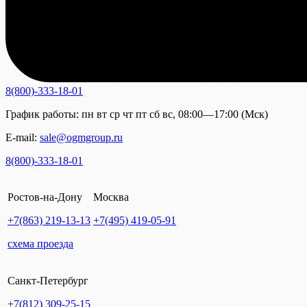
8(800)-333-18-01
График работы:
пн
вт
ср
чт
пт
сб
вс
,
08:00—17:00 (Мск)
E-mail:
sale@ogmgroup.ru
8(800)-333-18-01
Ростов-на-Дону
Москва
+7(863)
219-13-13
+7(495)
419-05-91
схема проезда
Санкт-Петербург
+7(812)
309-25-15