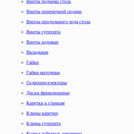
Винты подъема стола
Винты поперечной подачи
Винты продольного хода стола
Винты суппорта
Винты ходовые
Вкладыши
Гайки
Гайки маточные
Гидропреселекторы
Диски фрикционные
Каретки к станкам
Клины каретки
Клины суппорта
Колеса зубчатые, шестерни