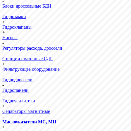
-
Блоки дроссельные БДИ
-
Гидрозамки
+
Гидроклапаны
+
Насосы
-
Регуляторы расхода, дроссели
-
Станции смазочные СДР
+
Фильтрующее оборудование
-
Гидродроссели
-
Гидропанели
-
Гидроусилители
+
Сепараторы магнитные
-
Маслоуказатели МС, МН
+