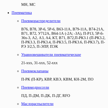
МН, МС
Пневматика
Пневмораспределители
В76, В78, 3Р-6, 5Р-6, В63-11А, В79-11А, В74-21А,
В71, В72, У712А, В64-1А (-2А; -3А), П-Р13, 5Р-6-
36х-3, А2, А3, А4, КТ, В71, В72,П-РК3.1 (П-РК3.2,
П-РК3.3, П-РК3.4, П-РК3.5, П-РК3.6, П-РК3.7), П-
РЭ 3/2,5, П-ЭПР, ПЭК
Уравновешиватели пневматические
21-ххх, 31-ххх, 52-ххх
Пневмоклапаны
П-РК (П-КР), КВР, КВЭ, КВМ, КН-2М, ПО
Пневмодроссели
ПД, П-ДМ, П-ДК, П-ДГ, RFO
Маслораспылители