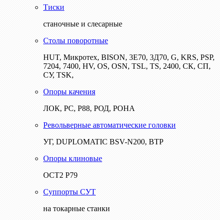
Тиски
станочные и слесарные
Столы поворотные
HUT, Микротех, BISON, 3Е70, 3Д70, G, KRS, PSP,
7204, 7400, HV, OS, OSN, TSL, TS, 2400, СК, СП,
СУ, TSK,
Опоры качения
ЛОК, РС, Р88, РОД, РОНА
Револьверные автоматические головки
УГ, DUPLOMATIC BSV-N200, ВТР
Опоры клиновые
ОСТ2 Р79
Суппорты СУТ
на токарные станки