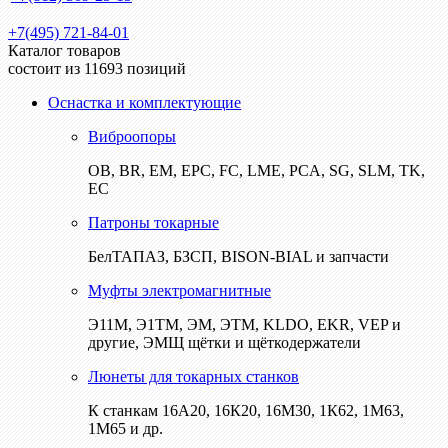
+7(495) 721-84-01
Каталог товаров
состоит из 11693 позиций
Оснастка и комплектующие
Виброопоры
ОВ, BR, EM, EPC, FC, LME, PCA, SG, SLM, TK,
EC
Патроны токарные
БелТАПАЗ, БЗСП, BISON-BIAL и запчасти
Муфты электромагнитные
Э11М, Э1ТМ, ЭМ, ЭТМ, KLDO, EKR, VEP и
другие, ЭМЩ щётки и щёткодержатели
Люнеты для токарных станков
К станкам 16А20, 16К20, 16М30, 1К62, 1М63,
1М65 и др.