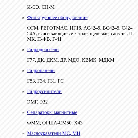
И-СЭ, СН-М
Фильтрующее оборудование
ФГМ, РЕГОТМАС, НГ16, АС42–5, ВС42–5, С42–
54А, всасывающие сетчатые, щелевые, сапуны, П-
МК, П-ФВ, Г-41
Гидродроссели
Г77, ДК, ДКМ, ДР, МДО, КВМК, МДКМ
Гидропанели
Г53, Г34, Г31, ГС
Гидроусилители
ЭМГ, Э32
Сепараторы магнитные
ФММ, ОРША-СМ50, Х43
Маслоуказатели МС, МН