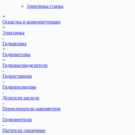
Электрика станка
+
Оснастка и комплектующие
+
Электрика
-
Гидравлика
+
Гидромоторы
+
Гидрораспределители
-
Гидростанции
-
Гидроцилиндры
-
Делители расхода
-
Переключатели манометров
-
Гидровентили
-
Питатели смазочные