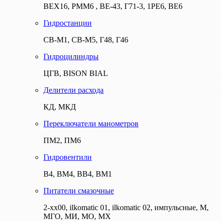
ВЕХ16, РММ6 , ВЕ-43, Г71-3, 1РЕ6, ВЕ6
Гидростанции
СВ-М1, СВ-М5, Г48, Г46
Гидроцилиндры
ЦГВ, BISON BIAL
Делители расхода
КД, МКД
Переключатели манометров
ПМ2, ПМ6
Гидровентили
В4, ВМ4, ВВ4, ВМ1
Питатели смазочные
2-хх00, ilkomatic 01, ilkomatic 02, импульсные, М,
МГО, МИ, МО, МХ