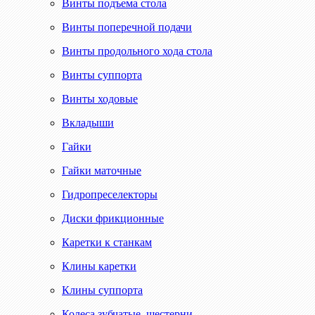
Винты подъема стола
Винты поперечной подачи
Винты продольного хода стола
Винты суппорта
Винты ходовые
Вкладыши
Гайки
Гайки маточные
Гидропреселекторы
Диски фрикционные
Каретки к станкам
Клины каретки
Клины суппорта
Колеса зубчатые, шестерни