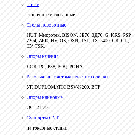
Тиски
станочные и слесарные
Столы поворотные
HUT, Микротех, BISON, 3Е70, 3Д70, G, KRS, PSP,
7204, 7400, HV, OS, OSN, TSL, TS, 2400, СК, СП,
СУ, TSK,
Опоры качения
ЛОК, РС, Р88, РОД, РОНА
Револьверные автоматические головки
УГ, DUPLOMATIC BSV-N200, ВТР
Опоры клиновые
ОСТ2 Р79
Суппорты СУТ
на токарные станки