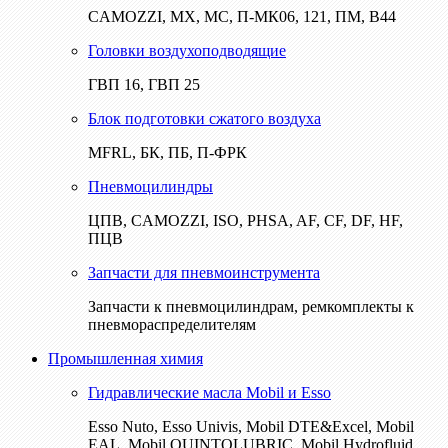
CAMOZZI, МХ, МС, П-МК06, 121, ПМ, В44
Головки воздухоподводящие
ГВП 16, ГВП 25
Блок подготовки сжатого воздуха
MFRL, БК, ПБ, П-ФРК
Пневмоцилиндры
ЦПВ, CAMOZZI, ISO, PHSA, AF, CF, DF, HF,
ПЦВ
Запчасти для пневмоинструмента
Запчасти к пневмоцилиндрам, ремкомплекты к
пневмораспределителям
Промышленная химия
Гидравлические масла Mobil и Esso
Esso Nuto, Esso Univis, Mobil DTE&Excel, Mobil
EAL, Mobil QUINTOLUBRIC, Mobil Hydrofluid,