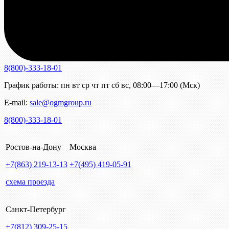
8(800)-333-18-01
График работы:
пн
вт
ср
чт
пт
сб
вс
,
08:00—17:00 (Мск)
E-mail:
sale@ogmgroup.ru
8(800)-333-18-01
Ростов-на-Дону
Москва
+7(863)
219-13-13
+7(495)
419-05-91
схема проезда
Санкт-Петербург
+7(812)
309-25-15