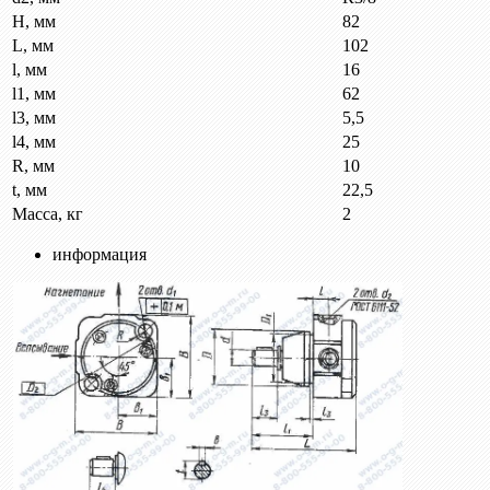
H, мм
82
L, мм
102
l, мм
16
l1, мм
62
l3, мм
5,5
l4, мм
25
R, мм
10
t, мм
22,5
Масса, кг
2
информация