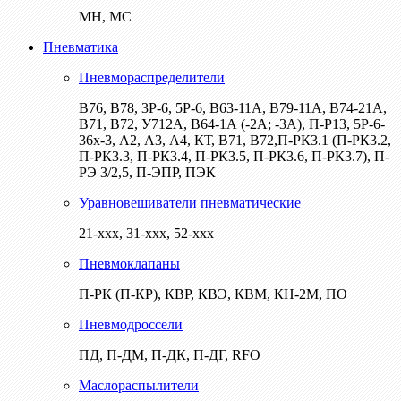
МН, МС
Пневматика
Пневмораспределители
В76, В78, 3Р-6, 5Р-6, В63-11А, В79-11А, В74-21А,
В71, В72, У712А, В64-1А (-2А; -3А), П-Р13, 5Р-6-
36х-3, А2, А3, А4, КТ, В71, В72,П-РК3.1 (П-РК3.2,
П-РК3.3, П-РК3.4, П-РК3.5, П-РК3.6, П-РК3.7), П-
РЭ 3/2,5, П-ЭПР, ПЭК
Уравновешиватели пневматические
21-ххх, 31-ххх, 52-ххх
Пневмоклапаны
П-РК (П-КР), КВР, КВЭ, КВМ, КН-2М, ПО
Пневмодроссели
ПД, П-ДМ, П-ДК, П-ДГ, RFO
Маслораспылители