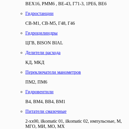
ВЕХ16, РММ6 , ВЕ-43, Г71-3, 1РЕ6, ВЕ6
Гидростанции
СВ-М1, СВ-М5, Г48, Г46
Гидроцилиндры
ЦГВ, BISON BIAL
Делители расхода
КД, МКД
Переключатели манометров
ПМ2, ПМ6
Гидровентили
В4, ВМ4, ВВ4, ВМ1
Питатели смазочные
2-хх00, ilkomatic 01, ilkomatic 02, импульсные, М,
МГО, МИ, МО, МХ