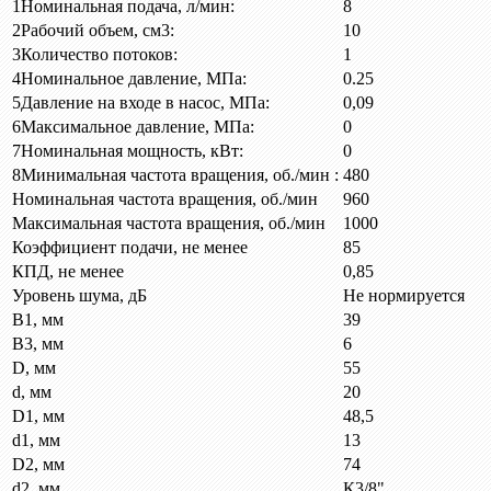
1
Номинальная подача, л/мин:
8
2
Рабочий объем, см3:
10
3
Количество потоков:
1
4
Номинальное давление, МПа:
0.25
5
Давление на входе в насос, МПа:
0,09
6
Максимальное давление, МПа:
0
7
Номинальная мощность, кВт:
0
8
Минимальная частота вращения, об./мин :
480
Номинальная частота вращения, об./мин
960
Максимальная частота вращения, об./мин
1000
Коэффициент подачи, не менее
85
КПД, не менее
0,85
Уровень шума, дБ
Не нормируется
B1, мм
39
B3, мм
6
D, мм
55
d, мм
20
D1, мм
48,5
d1, мм
13
D2, мм
74
d2, мм
К3/8"