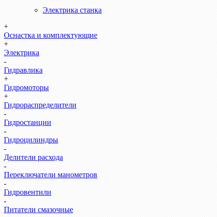
Электрика станка
+
Оснастка и комплектующие
+
Электрика
-
Гидравлика
+
Гидромоторы
+
Гидрораспределители
-
Гидростанции
-
Гидроцилиндры
-
Делители расхода
-
Переключатели манометров
-
Гидровентили
-
Питатели смазочные