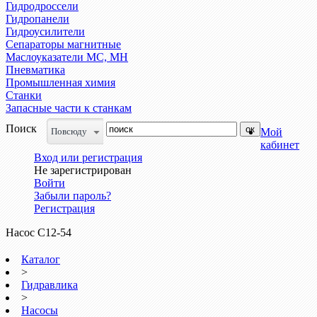
Гидродроссели
Гидропанели
Гидроусилители
Сепараторы магнитные
Маслоуказатели МС, МН
Пневматика
Промышленная химия
Станки
Запасные части к станкам
Поиск
Повсюду
Мой
кабинет
Вход или регистрация
Не зарегистрирован
Войти
Забыли пароль?
Регистрация
Насос С12-54
Каталог
>
Гидравлика
>
Насосы