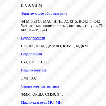
И-СЭ, СН-М
Фильтрующее оборудование
ФГМ, РЕГОТМАС, НГ16, АС42–5, ВС42–5, С42–
54А, всасывающие сетчатые, щелевые, сапуны, П-
МК, П-ФВ, Г-41
Гидродроссели
Г77, ДК, ДКМ, ДР, МДО, КВМК, МДКМ
Гидропанели
Г53, Г34, Г31, ГС
Гидроусилители
ЭМГ, Э32
Сепараторы магнитные
ФММ, ОРША-СМ50, Х43
Маслоуказатели МС, МН