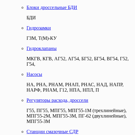
Блоки дроссельные БДИ
БДИ
Гидрозамки
ГЗМ, Т(М)-КУ
Гидроклапаны
МКГВ, КГВ, АГ52, АГ54, БГ52, БГ54, ВГ54, Г52,
Г54,
Насосы
НА, РНА, РНАМ, РНАП, РНАС, НАД, НАПР,
НАРФ, РНАМ, Г12, НПА, НПЛ, П
Регуляторы расхода, дроссели
Г55, ПГ55, МПГ55, МПГ55-1М (трехлинейные),
МПГ55-2М, МПГ55-3М, ПГ-62 (двухлинейные),
МПГ55-3М
Станции смазочные СДР