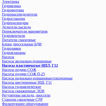
Электрика
Гидравлика
Гидромоторы
Гидрораспределители
Гидростанции
Гидроцилиндры
Делители расхода
Переключатели манометров
Гидровентили
Питатели смазочные
Блоки дроссельные БДИ
Гидрозамки
Гидроклапаны
Насосы
Насосы аксиально-поршневые
Насосы пластинчатые НПЛ, Г12
Насосы подачи СОЖ
Насосы подачи СОЖ П-25
Насосы радиально-поршневые/секционные
Насосы шестеренные НШ, Г11
Насосы гидравлические
Насосы скважинные ЭЦВ
Регуляторы расхода, дроссели
Станции смазочные СДР
Фильтрующее оборудование