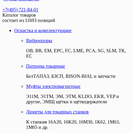
+7(495) 721-84-01
Каталог товаров
состоит из 11693 позиций
Оснастка и комплектующие
Виброопоры
ОВ, BR, EM, EPC, FC, LME, PCA, SG, SLM, TK,
EC
Патроны токарные
БелТАПАЗ, БЗСП, BISON-BIAL и запчасти
Муфты электромагнитные
Э11М, Э1ТМ, ЭМ, ЭТМ, KLDO, EKR, VEP и
другие, ЭМЩ щётки и щёткодержатели
Люнеты для токарных станков
К станкам 16А20, 16К20, 16М30, 1К62, 1М63,
1М65 и др.