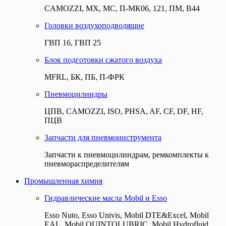
CAMOZZI, МХ, МС, П-МК06, 121, ПМ, В44
Головки воздухоподводящие
ГВП 16, ГВП 25
Блок подготовки сжатого воздуха
MFRL, БК, ПБ, П-ФРК
Пневмоцилиндры
ЦПВ, CAMOZZI, ISO, PHSA, AF, CF, DF, HF,
ПЦВ
Запчасти для пневмоинструмента
Запчасти к пневмоцилиндрам, ремкомплекты к
пневмораспределителям
Промышленная химия
Гидравлические масла Mobil и Esso
Esso Nuto, Esso Univis, Mobil DTE&Excel, Mobil
EAL, Mobil QUINTOLUBRIC, Mobil Hydrofluid,