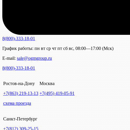
8(800)-333-18-01
График работы:
пн
вт
ср
чт
пт
сб
вс
,
08:00—17:00 (Мск)
E-mail:
sale@ogmgroup.ru
8(800)-333-18-01
Ростов-на-Дону
Москва
+7(863)
219-13-13
+7(495)
419-05-91
схема проезда
Санкт-Петербург
+7(812)
309-25-15