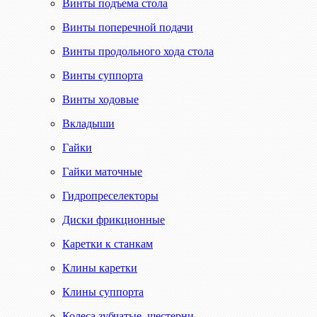
Винты подъема стола
Винты поперечной подачи
Винты продольного хода стола
Винты суппорта
Винты ходовые
Вкладыши
Гайки
Гайки маточные
Гидропреселекторы
Диски фрикционные
Каретки к станкам
Клины каретки
Клины суппорта
Колеса зубчатые, шестерни