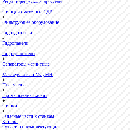
Регуляторы расхода, дроссели
-
Станции смазочные СДР
+
Фильтрующее оборудование
-
Гидродроссели
-
Гидропанели
-
Гидроусилители
+
Сепараторы магнитные
-
Маслоуказатели МС, МН
+
Пневматика
+
Промышленная химия
+
Станки
+
Запасные части к станкам
Каталог
Оснастка и комплектующие