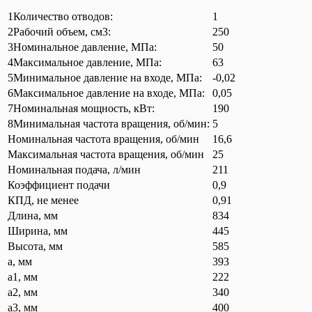
1
Количество отводов:
1
2
Рабочий объем, см3:
250
3
Номинальное давление, МПа:
50
4
Максимальное давление, МПа:
63
5
Минимальное давление на входе, МПа:
-0,02
6
Максимальное давление на входе, МПа:
0,05
7
Номинальная мощность, кВт:
190
8
Минимальная частота вращения, об/мин:
5
Номинальная частота вращения, об/мин
16,6
Максимальная частота вращения, об/мин
25
Номинальная подача, л/мин
211
Коэффициент подачи
0,9
КПД, не менее
0,91
Длина, мм
834
Ширина, мм
445
Высота, мм
585
a, мм
393
a1, мм
222
a2, мм
340
a3, мм
400