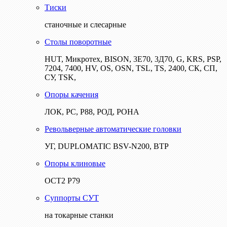
Тиски
станочные и слесарные
Столы поворотные
HUT, Микротех, BISON, 3Е70, 3Д70, G, KRS, PSP,
7204, 7400, HV, OS, OSN, TSL, TS, 2400, СК, СП,
СУ, TSK,
Опоры качения
ЛОК, РС, Р88, РОД, РОНА
Револьверные автоматические головки
УГ, DUPLOMATIC BSV-N200, ВТР
Опоры клиновые
ОСТ2 Р79
Суппорты СУТ
на токарные станки