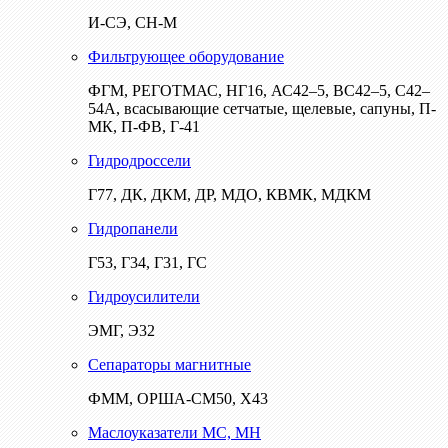
И-СЭ, СН-М
Фильтрующее оборудование
ФГМ, РЕГОТМАС, НГ16, АС42–5, ВС42–5, С42–
54А, всасывающие сетчатые, щелевые, сапуны, П-
МК, П-ФВ, Г-41
Гидродроссели
Г77, ДК, ДКМ, ДР, МДО, КВМК, МДКМ
Гидропанели
Г53, Г34, Г31, ГС
Гидроусилители
ЭМГ, Э32
Сепараторы магнитные
ФММ, ОРША-СМ50, Х43
Маслоуказатели МС, МН