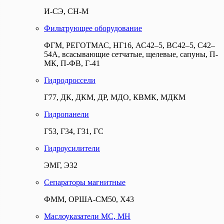
И-СЭ, СН-М
Фильтрующее оборудование
ФГМ, РЕГОТМАС, НГ16, АС42–5, ВС42–5, С42–
54А, всасывающие сетчатые, щелевые, сапуны, П-
МК, П-ФВ, Г-41
Гидродроссели
Г77, ДК, ДКМ, ДР, МДО, КВМК, МДКМ
Гидропанели
Г53, Г34, Г31, ГС
Гидроусилители
ЭМГ, Э32
Сепараторы магнитные
ФММ, ОРША-СМ50, Х43
Маслоуказатели МС, МН