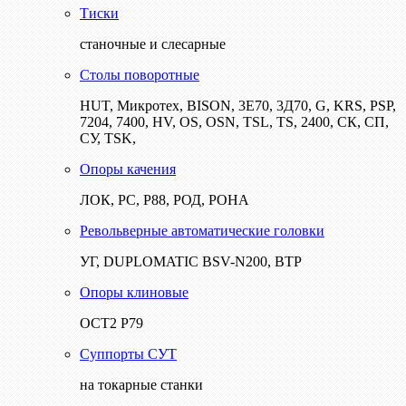
Тиски
станочные и слесарные
Столы поворотные
HUT, Микротех, BISON, 3Е70, 3Д70, G, KRS, PSP,
7204, 7400, HV, OS, OSN, TSL, TS, 2400, СК, СП,
СУ, TSK,
Опоры качения
ЛОК, РС, Р88, РОД, РОНА
Револьверные автоматические головки
УГ, DUPLOMATIC BSV-N200, ВТР
Опоры клиновые
ОСТ2 Р79
Суппорты СУТ
на токарные станки