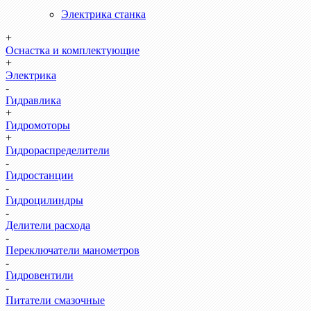
Электрика станка
+
Оснастка и комплектующие
+
Электрика
-
Гидравлика
+
Гидромоторы
+
Гидрораспределители
-
Гидростанции
-
Гидроцилиндры
-
Делители расхода
-
Переключатели манометров
-
Гидровентили
-
Питатели смазочные