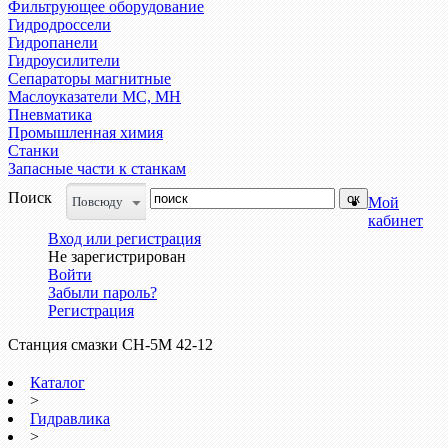
Фильтрующее оборудование
Гидродроссели
Гидропанели
Гидроусилители
Сепараторы магнитные
Маслоуказатели МС, МН
Пневматика
Промышленная химия
Станки
Запасные части к станкам
Поиск
Повсюду
Мой
кабинет
Вход или регистрация
Не зарегистрирован
Войти
Забыли пароль?
Регистрация
Станция смазки СН-5М 42-12
Каталог
>
Гидравлика
>