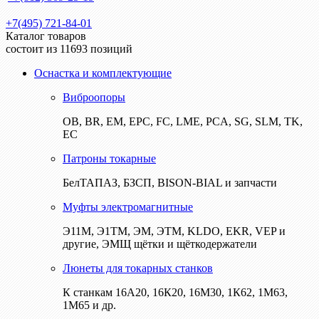
+7(495) 721-84-01
Каталог товаров
состоит из 11693 позиций
Оснастка и комплектующие
Виброопоры
ОВ, BR, EM, EPC, FC, LME, PCA, SG, SLM, TK,
EC
Патроны токарные
БелТАПАЗ, БЗСП, BISON-BIAL и запчасти
Муфты электромагнитные
Э11М, Э1ТМ, ЭМ, ЭТМ, KLDO, EKR, VEP и
другие, ЭМЩ щётки и щёткодержатели
Люнеты для токарных станков
К станкам 16А20, 16К20, 16М30, 1К62, 1М63,
1М65 и др.