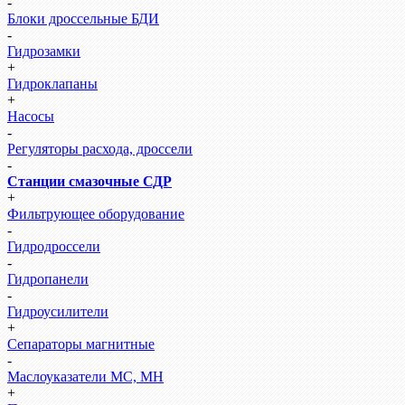
-
Блоки дроссельные БДИ
-
Гидрозамки
+
Гидроклапаны
+
Насосы
-
Регуляторы расхода, дроссели
-
Станции смазочные СДР
+
Фильтрующее оборудование
-
Гидродроссели
-
Гидропанели
-
Гидроусилители
+
Сепараторы магнитные
-
Маслоуказатели МС, МН
+