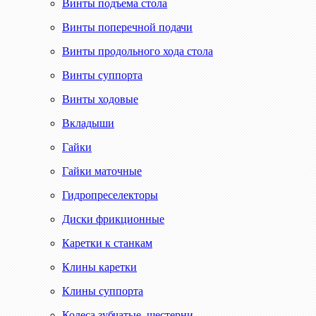
Винты подъема стола
Винты поперечной подачи
Винты продольного хода стола
Винты суппорта
Винты ходовые
Вкладыши
Гайки
Гайки маточные
Гидропреселекторы
Диски фрикционные
Каретки к станкам
Клины каретки
Клины суппорта
Колеса зубчатые, шестерни