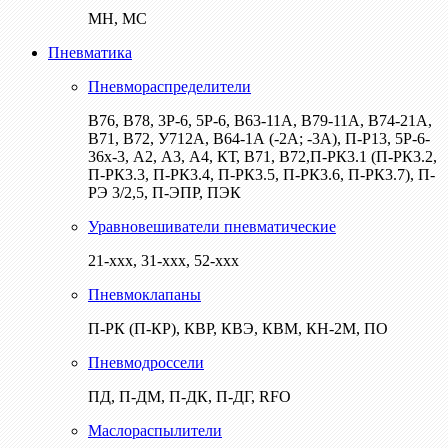
МН, МС
Пневматика
Пневмораспределители
В76, В78, 3Р-6, 5Р-6, В63-11А, В79-11А, В74-21А,
В71, В72, У712А, В64-1А (-2А; -3А), П-Р13, 5Р-6-
36х-3, А2, А3, А4, КТ, В71, В72,П-РК3.1 (П-РК3.2,
П-РК3.3, П-РК3.4, П-РК3.5, П-РК3.6, П-РК3.7), П-
РЭ 3/2,5, П-ЭПР, ПЭК
Уравновешиватели пневматические
21-ххх, 31-ххх, 52-ххх
Пневмоклапаны
П-РК (П-КР), КВР, КВЭ, КВМ, КН-2М, ПО
Пневмодроссели
ПД, П-ДМ, П-ДК, П-ДГ, RFO
Маслораспылители