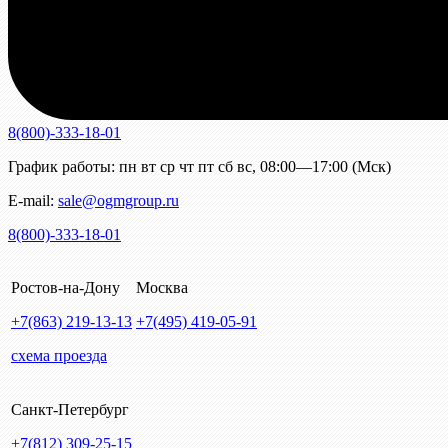
8(800)-333-18-01
График работы:
пн
вт
ср
чт
пт
сб
вс
,
08:00—17:00 (Мск)
E-mail:
sale@ogmgroup.ru
8(800)-333-18-01
Ростов-на-Дону
Москва
+7(863)
219-13-13
+7(495)
419-05-91
схема проезда
Санкт-Петербург
+7(812)
309-25-15