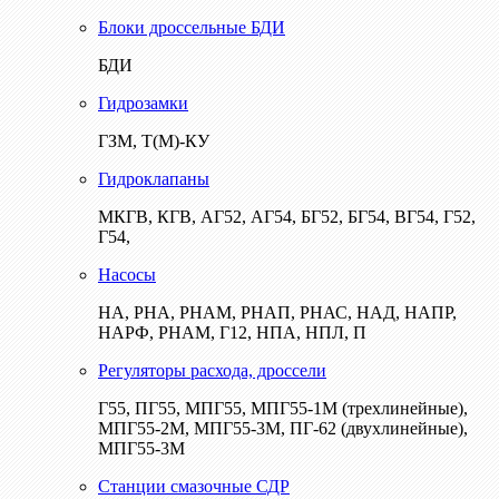
Блоки дроссельные БДИ
БДИ
Гидрозамки
ГЗМ, Т(М)-КУ
Гидроклапаны
МКГВ, КГВ, АГ52, АГ54, БГ52, БГ54, ВГ54, Г52,
Г54,
Насосы
НА, РНА, РНАМ, РНАП, РНАС, НАД, НАПР,
НАРФ, РНАМ, Г12, НПА, НПЛ, П
Регуляторы расхода, дроссели
Г55, ПГ55, МПГ55, МПГ55-1М (трехлинейные),
МПГ55-2М, МПГ55-3М, ПГ-62 (двухлинейные),
МПГ55-3М
Станции смазочные СДР