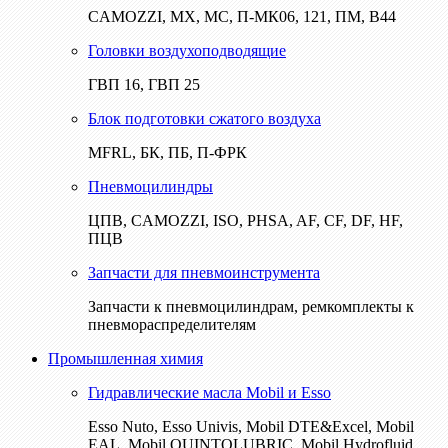
CAMOZZI, МХ, МС, П-МК06, 121, ПМ, В44
Головки воздухоподводящие
ГВП 16, ГВП 25
Блок подготовки сжатого воздуха
MFRL, БК, ПБ, П-ФРК
Пневмоцилиндры
ЦПВ, CAMOZZI, ISO, PHSA, AF, CF, DF, HF,
ПЦВ
Запчасти для пневмоинструмента
Запчасти к пневмоцилиндрам, ремкомплекты к
пневмораспределителям
Промышленная химия
Гидравлические масла Mobil и Esso
Esso Nuto, Esso Univis, Mobil DTE&Excel, Mobil
EAL, Mobil QUINTOLUBRIC, Mobil Hydrofluid,