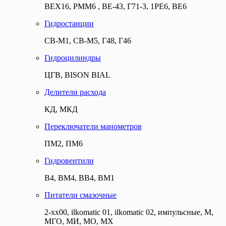
ВЕХ16, РММ6 , ВЕ-43, Г71-3, 1РЕ6, ВЕ6
Гидростанции
СВ-М1, СВ-М5, Г48, Г46
Гидроцилиндры
ЦГВ, BISON BIAL
Делители расхода
КД, МКД
Переключатели манометров
ПМ2, ПМ6
Гидровентили
В4, ВМ4, ВВ4, ВМ1
Питатели смазочные
2-хх00, ilkomatic 01, ilkomatic 02, импульсные, М,
МГО, МИ, МО, МХ