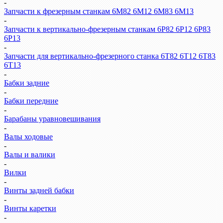
-
Запчасти к фрезерным станкам 6М82 6М12 6М83 6М13
-
Запчасти к вертикально-фрезерным станкам 6Р82 6Р12 6Р83
6Р13
-
Запчасти для вертикально-фрезерного станка 6Т82 6Т12 6Т83
6Т13
-
Бабки задние
-
Бабки передние
-
Барабаны уравновешивания
-
Валы ходовые
-
Валы и валики
-
Вилки
-
Винты задней бабки
-
Винты каретки
-