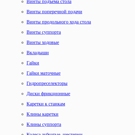
Винты подъема стола
Винты поперечной подачи
Винты продольного хода стола
Винты суппорта
Винты ходовые
Вкладыши
Гайки
Гайки маточные
Гидропреселекторы
Диски фрикционные
Каретки к станкам
Клины каретки
Клины суппорта
Колеса зубчатые, шестерни