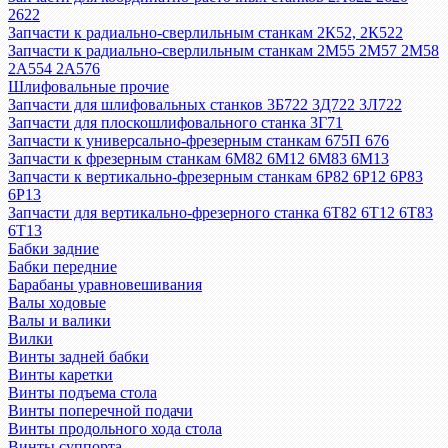
2622
Запчасти к радиально-сверлильным станкам 2К52, 2К522
Запчасти к радиально-сверлильным станкам 2М55 2М57 2М58
2А554 2А576
Шлифовальные прочие
Запчасти для шлифовальных станков 3Б722 3Д722 3Л722
Запчасти для плоскошлифовального станка 3Г71
Запчасти к универсально-фрезерным станкам 675П 676
Запчасти к фрезерным станкам 6М82 6М12 6М83 6М13
Запчасти к вертикально-фрезерным станкам 6Р82 6Р12 6Р83
6Р13
Запчасти для вертикально-фрезерного станка 6Т82 6Т12 6Т83
6Т13
Бабки задние
Бабки передние
Барабаны уравновешивания
Валы ходовые
Валы и валики
Вилки
Винты задней бабки
Винты каретки
Винты подъема стола
Винты поперечной подачи
Винты продольного хода стола
Винты суппорта