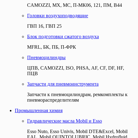
CAMOZZI, МХ, МС, П-МК06, 121, ПМ, В44
Головки воздухоподводящие
ГВП 16, ГВП 25
Блок подготовки сжатого воздуха
MFRL, БК, ПБ, П-ФРК
Пневмоцилиндры
ЦПВ, CAMOZZI, ISO, PHSA, AF, CF, DF, HF,
ПЦВ
Запчасти для пневмоинструмента
Запчасти к пневмоцилиндрам, ремкомплекты к
пневмораспределителям
Промышленная химия
Гидравлические масла Mobil и Esso
Esso Nuto, Esso Univis, Mobil DTE&Excel, Mobil
EAL, Mobil QUINTOLUBRIC, Mobil Hydrofluid,