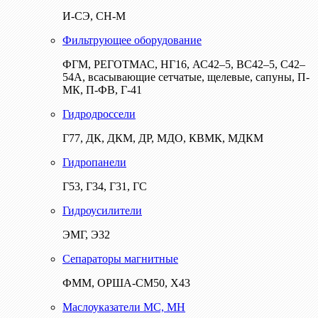
И-СЭ, СН-М
Фильтрующее оборудование
ФГМ, РЕГОТМАС, НГ16, АС42–5, ВС42–5, С42–
54А, всасывающие сетчатые, щелевые, сапуны, П-
МК, П-ФВ, Г-41
Гидродроссели
Г77, ДК, ДКМ, ДР, МДО, КВМК, МДКМ
Гидропанели
Г53, Г34, Г31, ГС
Гидроусилители
ЭМГ, Э32
Сепараторы магнитные
ФММ, ОРША-СМ50, Х43
Маслоуказатели МС, МН