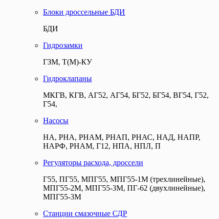
Блоки дроссельные БДИ
БДИ
Гидрозамки
ГЗМ, Т(М)-КУ
Гидроклапаны
МКГВ, КГВ, АГ52, АГ54, БГ52, БГ54, ВГ54, Г52,
Г54,
Насосы
НА, РНА, РНАМ, РНАП, РНАС, НАД, НАПР,
НАРФ, РНАМ, Г12, НПА, НПЛ, П
Регуляторы расхода, дроссели
Г55, ПГ55, МПГ55, МПГ55-1М (трехлинейные),
МПГ55-2М, МПГ55-3М, ПГ-62 (двухлинейные),
МПГ55-3М
Станции смазочные СДР