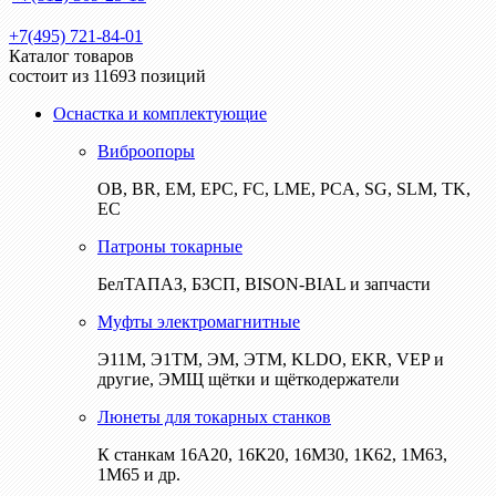
+7(495) 721-84-01
Каталог товаров
состоит из 11693 позиций
Оснастка и комплектующие
Виброопоры
ОВ, BR, EM, EPC, FC, LME, PCA, SG, SLM, TK,
EC
Патроны токарные
БелТАПАЗ, БЗСП, BISON-BIAL и запчасти
Муфты электромагнитные
Э11М, Э1ТМ, ЭМ, ЭТМ, KLDO, EKR, VEP и
другие, ЭМЩ щётки и щёткодержатели
Люнеты для токарных станков
К станкам 16А20, 16К20, 16М30, 1К62, 1М63,
1М65 и др.