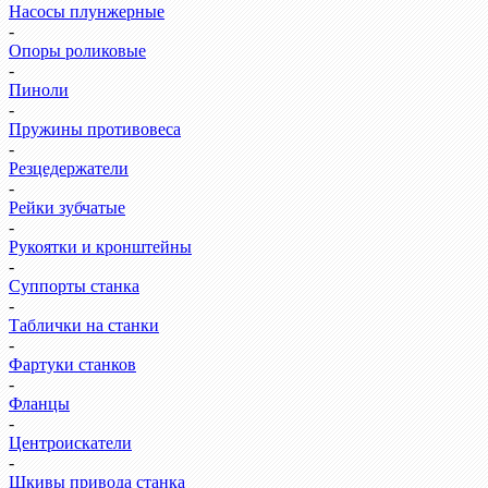
Насосы плунжерные
-
Опоры роликовые
-
Пиноли
-
Пружины противовеса
-
Резцедержатели
-
Рейки зубчатые
-
Рукоятки и кронштейны
-
Суппорты станка
-
Таблички на станки
-
Фартуки станков
-
Фланцы
-
Центроискатели
-
Шкивы привода станка