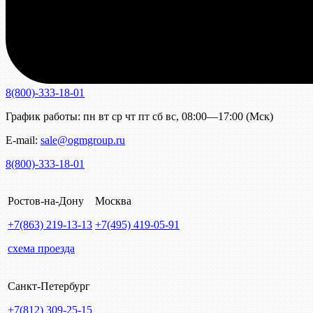
8(800)-333-18-01
График работы:
пн
вт
ср
чт
пт
сб
вс
,
08:00—17:00 (Мск)
E-mail:
sale@ogmgroup.ru
8(800)-333-18-01
Ростов-на-Дону
Москва
+7(863)
219-13-13
+7(495)
419-05-91
схема проезда
Санкт-Петербург
+7(812)
309-25-15