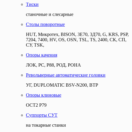
Тиски
станочные и слесарные
Столы поворотные
HUT, Микротех, BISON, 3Е70, 3Д70, G, KRS, PSP,
7204, 7400, HV, OS, OSN, TSL, TS, 2400, СК, СП,
СУ, TSK,
Опоры качения
ЛОК, РС, Р88, РОД, РОНА
Револьверные автоматические головки
УГ, DUPLOMATIC BSV-N200, ВТР
Опоры клиновые
ОСТ2 Р79
Суппорты СУТ
на токарные станки