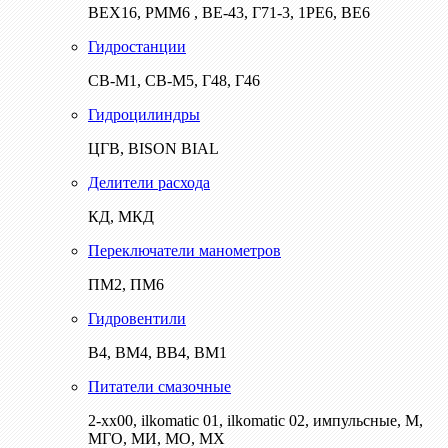
ВЕХ16, РММ6 , ВЕ-43, Г71-3, 1РЕ6, ВЕ6
Гидростанции
СВ-М1, СВ-М5, Г48, Г46
Гидроцилиндры
ЦГВ, BISON BIAL
Делители расхода
КД, МКД
Переключатели манометров
ПМ2, ПМ6
Гидровентили
В4, ВМ4, ВВ4, ВМ1
Питатели смазочные
2-хх00, ilkomatic 01, ilkomatic 02, импульсные, М,
МГО, МИ, МО, МХ