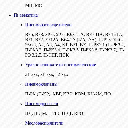
МН, МС
Пневматика
Пневмораспределители
В76, В78, 3Р-6, 5Р-6, В63-11А, В79-11А, В74-21А,
В71, В72, У712А, В64-1А (-2А; -3А), П-Р13, 5Р-6-
36х-3, А2, А3, А4, КТ, В71, В72,П-РК3.1 (П-РК3.2,
П-РК3.3, П-РК3.4, П-РК3.5, П-РК3.6, П-РК3.7), П-
РЭ 3/2,5, П-ЭПР, ПЭК
Уравновешиватели пневматические
21-ххх, 31-ххх, 52-ххх
Пневмоклапаны
П-РК (П-КР), КВР, КВЭ, КВМ, КН-2М, ПО
Пневмодроссели
ПД, П-ДМ, П-ДК, П-ДГ, RFO
Маслораспылители