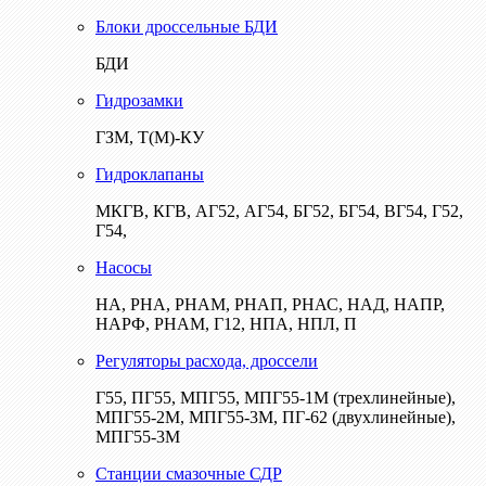
Блоки дроссельные БДИ
БДИ
Гидрозамки
ГЗМ, Т(М)-КУ
Гидроклапаны
МКГВ, КГВ, АГ52, АГ54, БГ52, БГ54, ВГ54, Г52,
Г54,
Насосы
НА, РНА, РНАМ, РНАП, РНАС, НАД, НАПР,
НАРФ, РНАМ, Г12, НПА, НПЛ, П
Регуляторы расхода, дроссели
Г55, ПГ55, МПГ55, МПГ55-1М (трехлинейные),
МПГ55-2М, МПГ55-3М, ПГ-62 (двухлинейные),
МПГ55-3М
Станции смазочные СДР