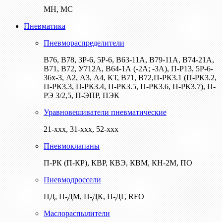
МН, МС
Пневматика
Пневмораспределители
В76, В78, 3Р-6, 5Р-6, В63-11А, В79-11А, В74-21А,
В71, В72, У712А, В64-1А (-2А; -3А), П-Р13, 5Р-6-
36х-3, А2, А3, А4, КТ, В71, В72,П-РК3.1 (П-РК3.2,
П-РК3.3, П-РК3.4, П-РК3.5, П-РК3.6, П-РК3.7), П-
РЭ 3/2,5, П-ЭПР, ПЭК
Уравновешиватели пневматические
21-ххх, 31-ххх, 52-ххх
Пневмоклапаны
П-РК (П-КР), КВР, КВЭ, КВМ, КН-2М, ПО
Пневмодроссели
ПД, П-ДМ, П-ДК, П-ДГ, RFO
Маслораспылители