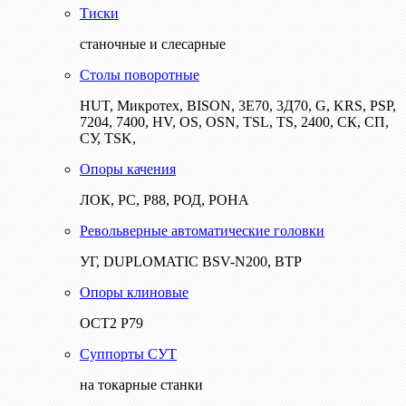
Тиски
станочные и слесарные
Столы поворотные
HUT, Микротех, BISON, 3Е70, 3Д70, G, KRS, PSP,
7204, 7400, HV, OS, OSN, TSL, TS, 2400, СК, СП,
СУ, TSK,
Опоры качения
ЛОК, РС, Р88, РОД, РОНА
Револьверные автоматические головки
УГ, DUPLOMATIC BSV-N200, ВТР
Опоры клиновые
ОСТ2 Р79
Суппорты СУТ
на токарные станки