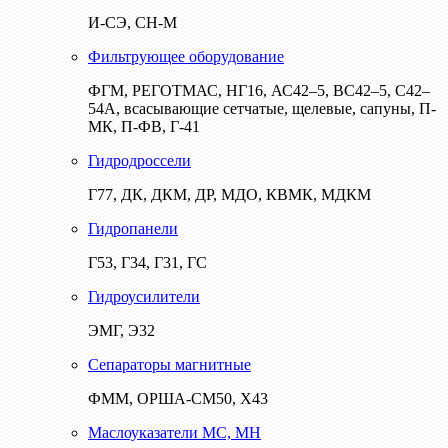
И-СЭ, СН-М
Фильтрующее оборудование
ФГМ, РЕГОТМАС, НГ16, АС42–5, ВС42–5, С42–
54А, всасывающие сетчатые, щелевые, сапуны, П-
МК, П-ФВ, Г-41
Гидродроссели
Г77, ДК, ДКМ, ДР, МДО, КВМК, МДКМ
Гидропанели
Г53, Г34, Г31, ГС
Гидроусилители
ЭМГ, Э32
Сепараторы магнитные
ФММ, ОРША-СМ50, Х43
Маслоуказатели МС, МН