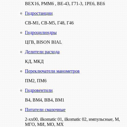
ВЕХ16, РММ6 , ВЕ-43, Г71-3, 1РЕ6, ВЕ6
Гидростанции
СВ-М1, СВ-М5, Г48, Г46
Гидроцилиндры
ЦГВ, BISON BIAL
Делители расхода
КД, МКД
Переключатели манометров
ПМ2, ПМ6
Гидровентили
В4, ВМ4, ВВ4, ВМ1
Питатели смазочные
2-хх00, ilkomatic 01, ilkomatic 02, импульсные, М,
МГО, МИ, МО, МХ