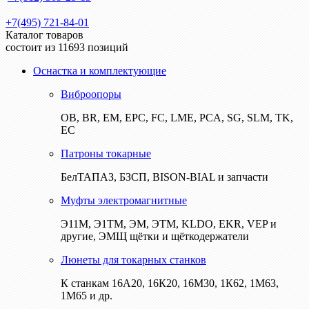
+7(495) 721-84-01
Каталог товаров
состоит из 11693 позиций
Оснастка и комплектующие
Виброопоры
ОВ, BR, EM, EPC, FC, LME, PCA, SG, SLM, TK,
EC
Патроны токарные
БелТАПАЗ, БЗСП, BISON-BIAL и запчасти
Муфты электромагнитные
Э11М, Э1ТМ, ЭМ, ЭТМ, KLDO, EKR, VEP и
другие, ЭМЩ щётки и щёткодержатели
Люнеты для токарных станков
К станкам 16А20, 16К20, 16М30, 1К62, 1М63,
1М65 и др.