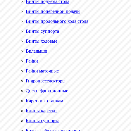
Винты подъема стола
Винты поперечной подачи
Винты продольного хода стола
Винты суппорта
Винты ходовые
Вкладыши
Гайки
Гайки маточные
Гидропреселекторы
Диски фрикционные
Каретки к станкам
Клины каретки
Клины суппорта
Колеса зубчатые, шестерни