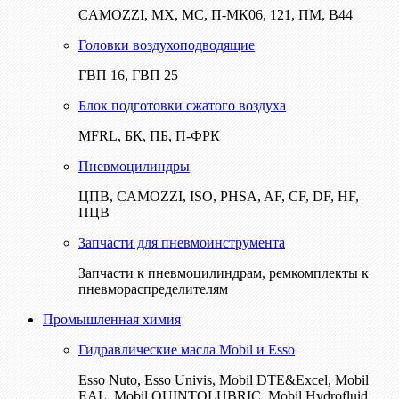
CAMOZZI, МХ, МС, П-МК06, 121, ПМ, В44
Головки воздухоподводящие
ГВП 16, ГВП 25
Блок подготовки сжатого воздуха
MFRL, БК, ПБ, П-ФРК
Пневмоцилиндры
ЦПВ, CAMOZZI, ISO, PHSA, AF, CF, DF, HF,
ПЦВ
Запчасти для пневмоинструмента
Запчасти к пневмоцилиндрам, ремкомплекты к
пневмораспределителям
Промышленная химия
Гидравлические масла Mobil и Esso
Esso Nuto, Esso Univis, Mobil DTE&Excel, Mobil
EAL, Mobil QUINTOLUBRIC, Mobil Hydrofluid,