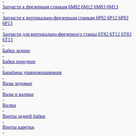
-
Запчасти к фрезерным станкам 6М82 6М12 6М83 6М13
-
Запчасти к вертикально-фрезерным станкам 6Р82 6Р12 6Р83
6Р13
-
Запчасти для вертикально-фрезерного станка 6Т82 6Т12 6Т83
6Т13
-
Бабки задние
-
Бабки передние
-
Барабаны уравновешивания
-
Валы ходовые
-
Валы и валики
-
Вилки
-
Винты задней бабки
-
Винты каретки
-