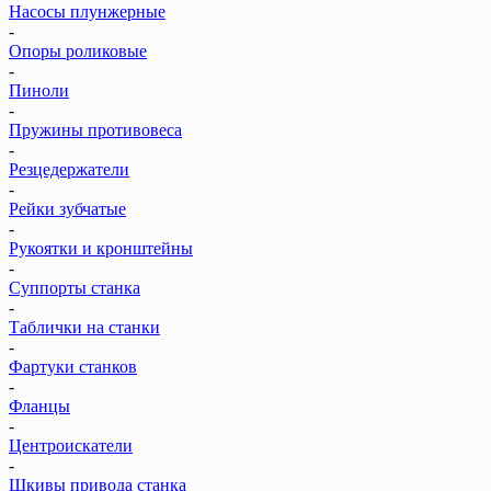
Насосы плунжерные
-
Опоры роликовые
-
Пиноли
-
Пружины противовеса
-
Резцедержатели
-
Рейки зубчатые
-
Рукоятки и кронштейны
-
Суппорты станка
-
Таблички на станки
-
Фартуки станков
-
Фланцы
-
Центроискатели
-
Шкивы привода станка