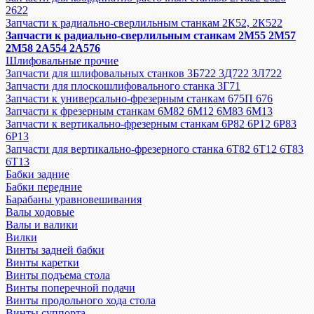
2622
Запчасти к радиально-сверлильным станкам 2К52, 2К522
Запчасти к радиально-сверлильным станкам 2М55 2М57
2М58 2А554 2А576
Шлифовальные прочие
Запчасти для шлифовальных станков 3Б722 3Д722 3Л722
Запчасти для плоскошлифовального станка 3Г71
Запчасти к универсально-фрезерным станкам 675П 676
Запчасти к фрезерным станкам 6М82 6М12 6М83 6М13
Запчасти к вертикально-фрезерным станкам 6Р82 6Р12 6Р83
6Р13
Запчасти для вертикально-фрезерного станка 6Т82 6Т12 6Т83
6Т13
Бабки задние
Бабки передние
Барабаны уравновешивания
Валы ходовые
Валы и валики
Вилки
Винты задней бабки
Винты каретки
Винты подъема стола
Винты поперечной подачи
Винты продольного хода стола
Винты суппорта