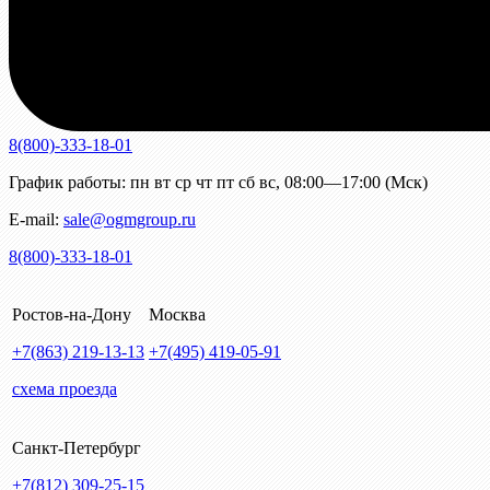
8(800)-333-18-01
График работы:
пн
вт
ср
чт
пт
сб
вс
,
08:00—17:00 (Мск)
E-mail:
sale@ogmgroup.ru
8(800)-333-18-01
Ростов-на-Дону
Москва
+7(863)
219-13-13
+7(495)
419-05-91
схема проезда
Санкт-Петербург
+7(812)
309-25-15