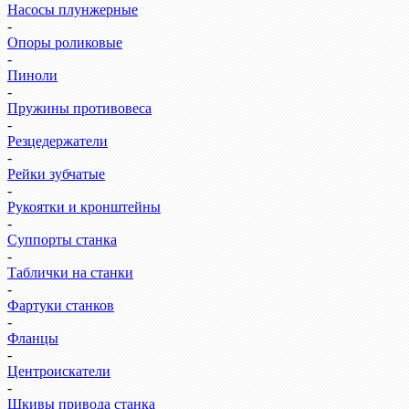
Насосы плунжерные
-
Опоры роликовые
-
Пиноли
-
Пружины противовеса
-
Резцедержатели
-
Рейки зубчатые
-
Рукоятки и кронштейны
-
Суппорты станка
-
Таблички на станки
-
Фартуки станков
-
Фланцы
-
Центроискатели
-
Шкивы привода станка