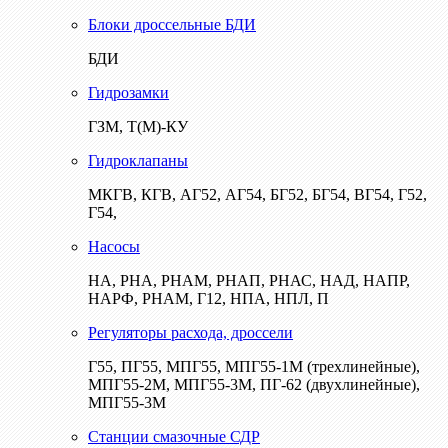
Блоки дроссельные БДИ
БДИ
Гидрозамки
ГЗМ, Т(М)-КУ
Гидроклапаны
МКГВ, КГВ, АГ52, АГ54, БГ52, БГ54, ВГ54, Г52,
Г54,
Насосы
НА, РНА, РНАМ, РНАП, РНАС, НАД, НАПР,
НАРФ, РНАМ, Г12, НПА, НПЛ, П
Регуляторы расхода, дроссели
Г55, ПГ55, МПГ55, МПГ55-1М (трехлинейные),
МПГ55-2М, МПГ55-3М, ПГ-62 (двухлинейные),
МПГ55-3М
Станции смазочные СДР