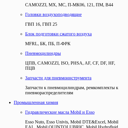
CAMOZZI, МХ, МС, П-МК06, 121, ПМ, В44
Головки воздухоподводящие
ГВП 16, ГВП 25
Блок подготовки сжатого воздуха
MFRL, БК, ПБ, П-ФРК
Пневмоцилиндры
ЦПВ, CAMOZZI, ISO, PHSA, AF, CF, DF, HF,
ПЦВ
Запчасти для пневмоинструмента
Запчасти к пневмоцилиндрам, ремкомплекты к
пневмораспределителям
Промышленная химия
Гидравлические масла Mobil и Esso
Esso Nuto, Esso Univis, Mobil DTE&Excel, Mobil
EAL, Mobil QUINTOLUBRIC, Mobil Hydrofluid,