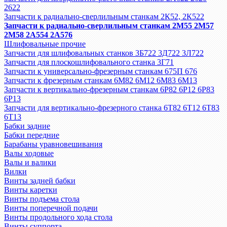
2622
Запчасти к радиально-сверлильным станкам 2К52, 2К522
Запчасти к радиально-сверлильным станкам 2М55 2М57
2М58 2А554 2А576
Шлифовальные прочие
Запчасти для шлифовальных станков 3Б722 3Д722 3Л722
Запчасти для плоскошлифовального станка 3Г71
Запчасти к универсально-фрезерным станкам 675П 676
Запчасти к фрезерным станкам 6М82 6М12 6М83 6М13
Запчасти к вертикально-фрезерным станкам 6Р82 6Р12 6Р83
6Р13
Запчасти для вертикально-фрезерного станка 6Т82 6Т12 6Т83
6Т13
Бабки задние
Бабки передние
Барабаны уравновешивания
Валы ходовые
Валы и валики
Вилки
Винты задней бабки
Винты каретки
Винты подъема стола
Винты поперечной подачи
Винты продольного хода стола
Винты суппорта