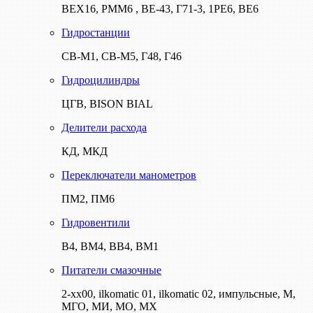
ВЕХ16, РММ6 , ВЕ-43, Г71-3, 1РЕ6, ВЕ6
Гидростанции
СВ-М1, СВ-М5, Г48, Г46
Гидроцилиндры
ЦГВ, BISON BIAL
Делители расхода
КД, МКД
Переключатели манометров
ПМ2, ПМ6
Гидровентили
В4, ВМ4, ВВ4, ВМ1
Питатели смазочные
2-хх00, ilkomatic 01, ilkomatic 02, импульсные, М,
МГО, МИ, МО, МХ