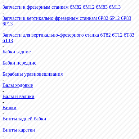
-
Запчасти к фрезерным станкам 6М82 6М12 6М83 6М13
-
Запчасти к вертикально-фрезерным станкам 6Р82 6Р12 6Р83
6Р13
-
Запчасти для вертикально-фрезерного станка 6Т82 6Т12 6Т83
6Т13
-
Бабки задние
-
Бабки передние
-
Барабаны уравновешивания
-
Валы ходовые
-
Валы и валики
-
Вилки
-
Винты задней бабки
-
Винты каретки
-