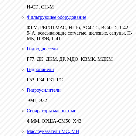
И-СЭ, СН-М
Фильтрующее оборудование
ФГМ, РЕГОТМАС, НГ16, АС42–5, ВС42–5, С42–
54А, всасывающие сетчатые, щелевые, сапуны, П-
МК, П-ФВ, Г-41
Гидродроссели
Г77, ДК, ДКМ, ДР, МДО, КВМК, МДКМ
Гидропанели
Г53, Г34, Г31, ГС
Гидроусилители
ЭМГ, Э32
Сепараторы магнитные
ФММ, ОРША-СМ50, Х43
Маслоуказатели МС, МН