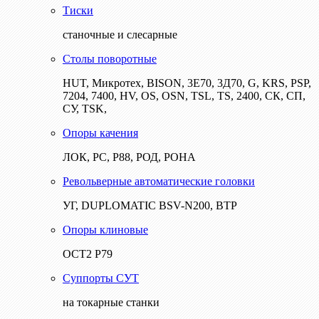
Тиски
станочные и слесарные
Столы поворотные
HUT, Микротех, BISON, 3Е70, 3Д70, G, KRS, PSP,
7204, 7400, HV, OS, OSN, TSL, TS, 2400, СК, СП,
СУ, TSK,
Опоры качения
ЛОК, РС, Р88, РОД, РОНА
Револьверные автоматические головки
УГ, DUPLOMATIC BSV-N200, ВТР
Опоры клиновые
ОСТ2 Р79
Суппорты СУТ
на токарные станки