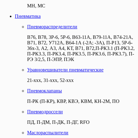
МН, МС
Пневматика
Пневмораспределители
В76, В78, 3Р-6, 5Р-6, В63-11А, В79-11А, В74-21А,
В71, В72, У712А, В64-1А (-2А; -3А), П-Р13, 5Р-6-
36х-3, А2, А3, А4, КТ, В71, В72,П-РК3.1 (П-РК3.2,
П-РК3.3, П-РК3.4, П-РК3.5, П-РК3.6, П-РК3.7), П-
РЭ 3/2,5, П-ЭПР, ПЭК
Уравновешиватели пневматические
21-ххх, 31-ххх, 52-ххх
Пневмоклапаны
П-РК (П-КР), КВР, КВЭ, КВМ, КН-2М, ПО
Пневмодроссели
ПД, П-ДМ, П-ДК, П-ДГ, RFO
Маслораспылители