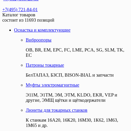
+7(495) 721-84-01
Каталог товаров
состоит из 11693 позиций
Оснастка и комплектующие
Виброопоры
ОВ, BR, EM, EPC, FC, LME, PCA, SG, SLM, TK,
EC
Патроны токарные
БелТАПАЗ, БЗСП, BISON-BIAL и запчасти
Муфты электромагнитные
Э11М, Э1ТМ, ЭМ, ЭТМ, KLDO, EKR, VEP и
другие, ЭМЩ щётки и щёткодержатели
Люнеты для токарных станков
К станкам 16А20, 16К20, 16М30, 1К62, 1М63,
1М65 и др.