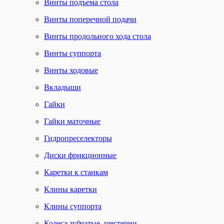
Винты подъема стола
Винты поперечной подачи
Винты продольного хода стола
Винты суппорта
Винты ходовые
Вкладыши
Гайки
Гайки маточные
Гидропреселекторы
Диски фрикционные
Каретки к станкам
Клины каретки
Клины суппорта
Колеса зубчатые, шестерни