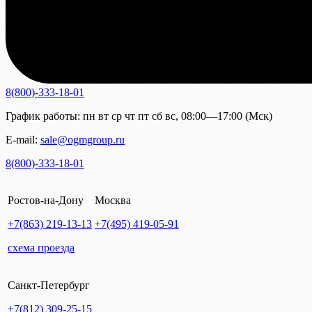
8(800)-333-18-01
График работы:
пн
вт
ср
чт
пт
сб
вс
,
08:00—17:00 (Мск)
E-mail:
sale@ogmgroup.ru
8(800)-333-18-01
Ростов-на-Дону
Москва
+7(863)
219-13-13
+7(495)
419-05-91
схема проезда
Санкт-Петербург
+7(812)
309-25-15