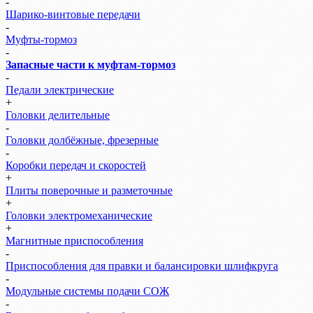
-
Шарико-винтовые передачи
-
Муфты-тормоз
-
Запасные части к муфтам-тормоз
-
Педали электрические
+
Головки делительные
-
Головки долбёжные, фрезерные
-
Коробки передач и скоростей
+
Плиты поверочные и разметочные
+
Головки электромеханические
+
Магнитные приспособления
-
Приспособления для правки и балансировки шлифкруга
-
Модульные системы подачи СОЖ
-