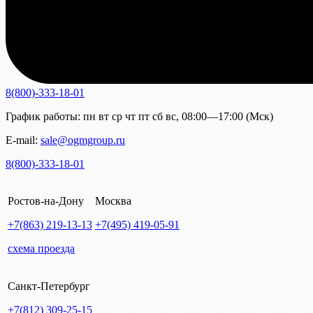
8(800)-333-18-01
График работы:
пн
вт
ср
чт
пт
сб
вс
,
08:00—17:00 (Мск)
E-mail:
sale@ogmgroup.ru
8(800)-333-18-01
Ростов-на-Дону
Москва
+7(863)
219-13-13
+7(495)
419-05-91
схема проезда
Санкт-Петербург
+7(812)
309-25-15