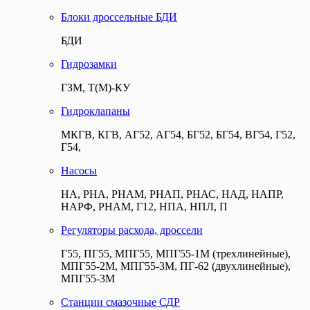
Блоки дроссельные БДИ
БДИ
Гидрозамки
ГЗМ, Т(М)-КУ
Гидроклапаны
МКГВ, КГВ, АГ52, АГ54, БГ52, БГ54, ВГ54, Г52,
Г54,
Насосы
НА, РНА, РНАМ, РНАП, РНАС, НАД, НАПР,
НАРФ, РНАМ, Г12, НПА, НПЛ, П
Регуляторы расхода, дроссели
Г55, ПГ55, МПГ55, МПГ55-1М (трехлинейные),
МПГ55-2М, МПГ55-3М, ПГ-62 (двухлинейные),
МПГ55-3М
Станции смазочные СДР