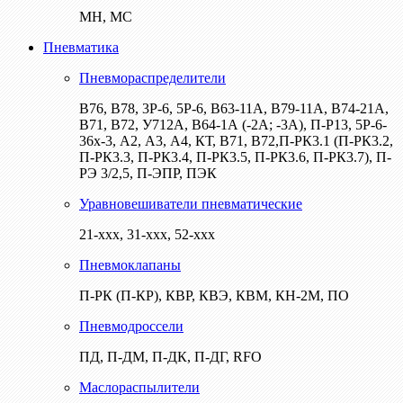
МН, МС
Пневматика
Пневмораспределители
В76, В78, 3Р-6, 5Р-6, В63-11А, В79-11А, В74-21А,
В71, В72, У712А, В64-1А (-2А; -3А), П-Р13, 5Р-6-
36х-3, А2, А3, А4, КТ, В71, В72,П-РК3.1 (П-РК3.2,
П-РК3.3, П-РК3.4, П-РК3.5, П-РК3.6, П-РК3.7), П-
РЭ 3/2,5, П-ЭПР, ПЭК
Уравновешиватели пневматические
21-ххх, 31-ххх, 52-ххх
Пневмоклапаны
П-РК (П-КР), КВР, КВЭ, КВМ, КН-2М, ПО
Пневмодроссели
ПД, П-ДМ, П-ДК, П-ДГ, RFO
Маслораспылители