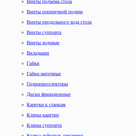
Винты подъема стола
Винты поперечной подачи
Винты продольного хода стола
Винты суппорта
Винты ходовые
Вкладыши
Гайки
Гайки маточные
Гидропреселекторы
Диски фрикционные
Каретки к станкам
Клины каретки
Клины суппорта
Колеса зубчатые, шестерни