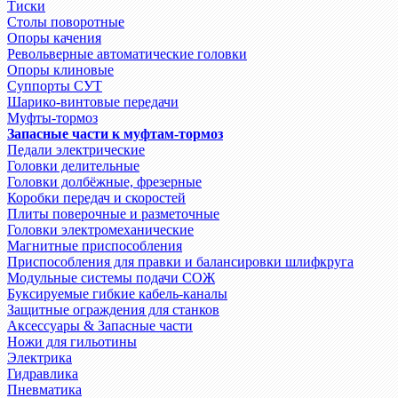
Тиски
Столы поворотные
Опоры качения
Револьверные автоматические головки
Опоры клиновые
Суппорты СУТ
Шарико-винтовые передачи
Муфты-тормоз
Запасные части к муфтам-тормоз
Педали электрические
Головки делительные
Головки долбёжные, фрезерные
Коробки передач и скоростей
Плиты поверочные и разметочные
Головки электромеханические
Магнитные приспособления
Приспособления для правки и балансировки шлифкруга
Модульные системы подачи СОЖ
Буксируемые гибкие кабель-каналы
Защитные ограждения для станков
Аксессуары & Запасные части
Ножи для гильотины
Электрика
Гидравлика
Пневматика