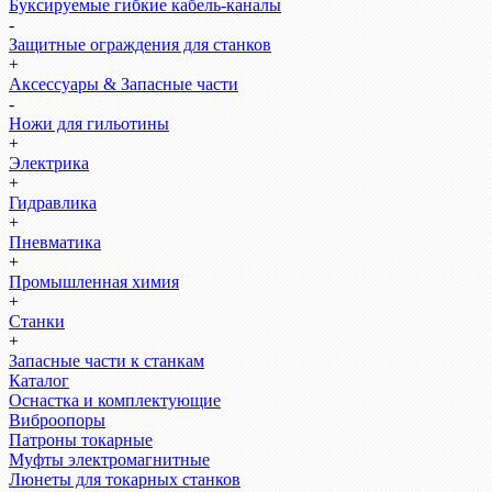
Буксируемые гибкие кабель-каналы
-
Защитные ограждения для станков
+
Аксессуары & Запасные части
-
Ножи для гильотины
+
Электрика
+
Гидравлика
+
Пневматика
+
Промышленная химия
+
Станки
+
Запасные части к станкам
Каталог
Оснастка и комплектующие
Виброопоры
Патроны токарные
Муфты электромагнитные
Люнеты для токарных станков