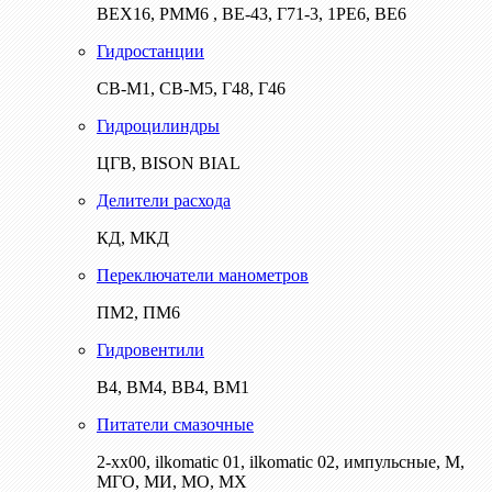
ВЕХ16, РММ6 , ВЕ-43, Г71-3, 1РЕ6, ВЕ6
Гидростанции
СВ-М1, СВ-М5, Г48, Г46
Гидроцилиндры
ЦГВ, BISON BIAL
Делители расхода
КД, МКД
Переключатели манометров
ПМ2, ПМ6
Гидровентили
В4, ВМ4, ВВ4, ВМ1
Питатели смазочные
2-хх00, ilkomatic 01, ilkomatic 02, импульсные, М,
МГО, МИ, МО, МХ