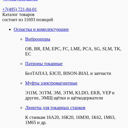
+7(495) 721-84-01
Каталог товаров
состоит из 11693 позиций
Оснастка и комплектующие
Виброопоры
ОВ, BR, EM, EPC, FC, LME, PCA, SG, SLM, TK,
EC
Патроны токарные
БелТАПАЗ, БЗСП, BISON-BIAL и запчасти
Муфты электромагнитные
Э11М, Э1ТМ, ЭМ, ЭТМ, KLDO, EKR, VEP и
другие, ЭМЩ щётки и щёткодержатели
Люнеты для токарных станков
К станкам 16А20, 16К20, 16М30, 1К62, 1М63,
1М65 и др.