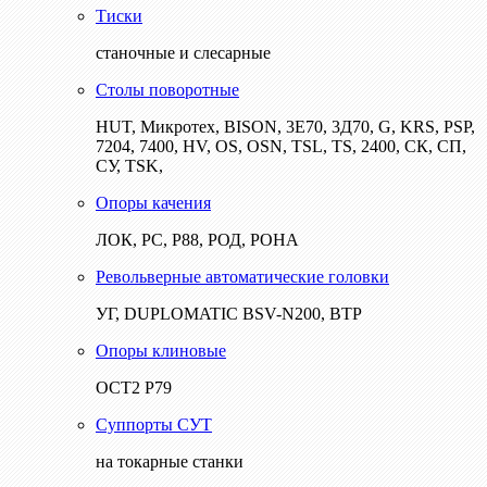
Тиски
станочные и слесарные
Столы поворотные
HUT, Микротех, BISON, 3Е70, 3Д70, G, KRS, PSP,
7204, 7400, HV, OS, OSN, TSL, TS, 2400, СК, СП,
СУ, TSK,
Опоры качения
ЛОК, РС, Р88, РОД, РОНА
Револьверные автоматические головки
УГ, DUPLOMATIC BSV-N200, ВТР
Опоры клиновые
ОСТ2 Р79
Суппорты СУТ
на токарные станки