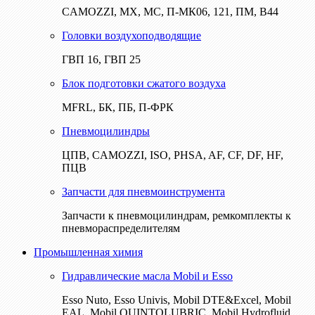
CAMOZZI, МХ, МС, П-МК06, 121, ПМ, В44
Головки воздухоподводящие
ГВП 16, ГВП 25
Блок подготовки сжатого воздуха
MFRL, БК, ПБ, П-ФРК
Пневмоцилиндры
ЦПВ, CAMOZZI, ISO, PHSA, AF, CF, DF, HF,
ПЦВ
Запчасти для пневмоинструмента
Запчасти к пневмоцилиндрам, ремкомплекты к
пневмораспределителям
Промышленная химия
Гидравлические масла Mobil и Esso
Esso Nuto, Esso Univis, Mobil DTE&Excel, Mobil
EAL, Mobil QUINTOLUBRIC, Mobil Hydrofluid,