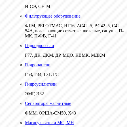
И-СЭ, СН-М
Фильтрующее оборудование
ФГМ, РЕГОТМАС, НГ16, АС42–5, ВС42–5, С42–
54А, всасывающие сетчатые, щелевые, сапуны, П-
МК, П-ФВ, Г-41
Гидродроссели
Г77, ДК, ДКМ, ДР, МДО, КВМК, МДКМ
Гидропанели
Г53, Г34, Г31, ГС
Гидроусилители
ЭМГ, Э32
Сепараторы магнитные
ФММ, ОРША-СМ50, Х43
Маслоуказатели МС, МН