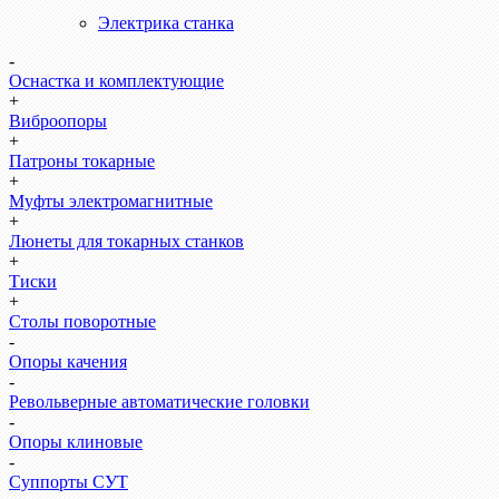
Электрика станка
-
Оснастка и комплектующие
+
Виброопоры
+
Патроны токарные
+
Муфты электромагнитные
+
Люнеты для токарных станков
+
Тиски
+
Столы поворотные
-
Опоры качения
-
Револьверные автоматические головки
-
Опоры клиновые
-
Суппорты СУТ