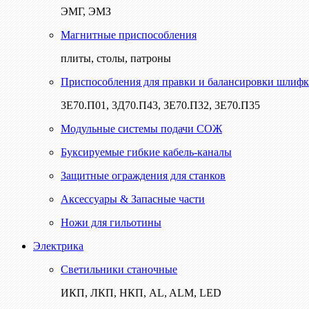
ЭМГ, ЭМЗ
Магнитные приспособления
плиты, столы, патроны
Приспособления для правки и балансировки шлифк
3Е70.П01, 3Д70.П43, 3Е70.П32, 3Е70.П35
Модульные системы подачи СОЖ
Буксируемые гибкие кабель-каналы
Защитные ограждения для станков
Аксессуары & Запасные части
Ножи для гильотины
Электрика
Светильники станочные
ИКП, ЛКП, НКП, AL, ALM, LED