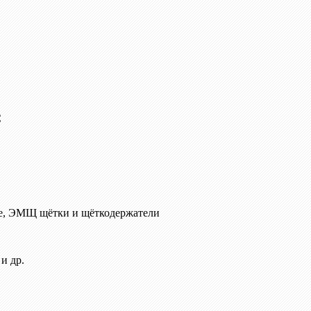
C
е, ЭМЩ щётки и щёткодержатели
и др.