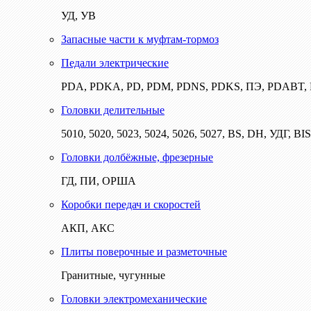
УД, УВ
Запасные части к муфтам-тормоз
Педали электрические
PDA, PDKA, PD, PDM, PDNS, PDKS, ПЭ, PDABT
Головки делительные
5010, 5020, 5023, 5024, 5026, 5027, BS, DH, УДГ, BI
Головки долбёжные, фрезерные
ГД, ПИ, ОРША
Коробки передач и скоростей
АКП, АКС
Плиты поверочные и разметочные
Гранитные, чугунные
Головки электромеханические