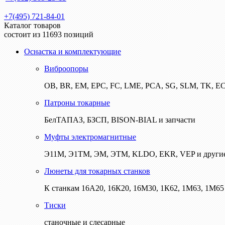
+7(495) 721-84-01
Каталог товаров
состоит из 11693 позиций
Оснастка и комплектующие
Виброопоры
ОВ, BR, EM, EPC, FC, LME, PCA, SG, SLM, TK, E
Патроны токарные
БелТАПАЗ, БЗСП, BISON-BIAL и запчасти
Муфты электромагнитные
Э11М, Э1ТМ, ЭМ, ЭТМ, KLDO, EKR, VEP и други
Люнеты для токарных станков
К станкам 16А20, 16К20, 16М30, 1К62, 1М63, 1М65 
Тиски
станочные и слесарные