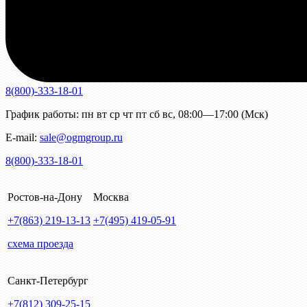
8(800)-333-18-01
График работы:
пн
вт
ср
чт
пт
сб
вс
,
08:00—17:00 (Мск)
E-mail:
sale@ogmgroup.ru
8(800)-333-18-01
Ростов-на-Дону
Москва
+7(863)
219-13-13
+7(495)
419-05-91
схема проезда
Санкт-Петербург
+7(812)
309-25-15