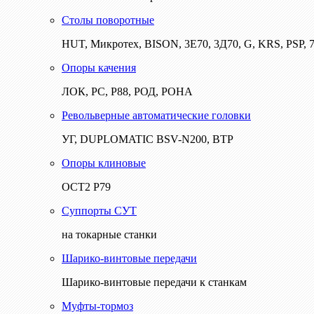
Столы поворотные
HUT, Микротех, BISON, 3Е70, 3Д70, G, KRS, PSP, 7
Опоры качения
ЛОК, РС, Р88, РОД, РОНА
Револьверные автоматические головки
УГ, DUPLOMATIC BSV-N200, ВТР
Опоры клиновые
ОСТ2 Р79
Суппорты СУТ
на токарные станки
Шарико-винтовые передачи
Шарико-винтовые передачи к станкам
Муфты-тормоз