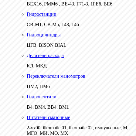
ВЕХ16, РММ6 , ВЕ-43, Г71-3, 1РЕ6, ВЕ6
Гидростанции
СВ-М1, СВ-М5, Г48, Г46
Гидроцилиндры
ЦГВ, BISON BIAL
Делители расхода
КД, МКД
Переключатели манометров
ПМ2, ПМ6
Гидровентили
В4, ВМ4, ВВ4, ВМ1
Питатели смазочные
2-хх00, ilkomatic 01, ilkomatic 02, импульсные, М,
МГО, МИ, МО, МХ