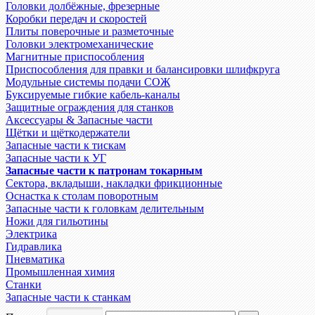
Головки долбёжные, фрезерные
Коробки передач и скоростей
Плиты поверочные и разметочные
Головки электромеханические
Магнитные приспособления
Приспособления для правки и балансировки шлифкруга
Модульные системы подачи СОЖ
Буксируемые гибкие кабель-каналы
Защитные ограждения для станков
Аксессуары & Запасные части
Щётки и щёткодержатели
Запасные части к тискам
Запасные части к УГ
Запасные части к патронам токарным
Сектора, вкладыши, накладки фрикционные
Оснастка к столам поворотным
Запасные части к головкам делительным
Ножи для гильотины
Электрика
Гидравлика
Пневматика
Промышленная химия
Станки
Запасные части к станкам