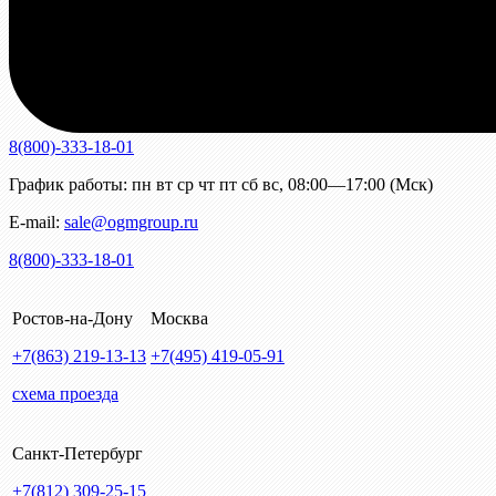
8(800)-333-18-01
График работы:
пн
вт
ср
чт
пт
сб
вс
,
08:00—17:00 (Мск)
E-mail:
sale@ogmgroup.ru
8(800)-333-18-01
Ростов-на-Дону
Москва
+7(863)
219-13-13
+7(495)
419-05-91
схема проезда
Санкт-Петербург
+7(812)
309-25-15