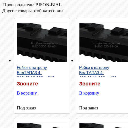
Производитель:
BISON-BIAL
Другие товары этой категории
Быстрый просмотр
Быстрый просмотр
Рейки к патрону
Рейки к патрону
БелТАПАЗ 4-
БелТАПАЗ 4-
315.42.12.009 ф315
400.46.11.009 ф400
Звоните
Звоните
В корзину
В корзину
Под заказ
Под заказ