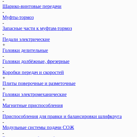
-
Шарико-винтовые передачи
-
Муфты-тормоз
-
Запасные части к муфтам-тормоз
-
Педали электрические
+
Головки делительные
-
Головки долбёжные, фрезерные
-
Коробки передач и скоростей
+
Плиты поверочные и разметочные
+
Головки электромеханические
+
Магнитные приспособления
-
Приспособления для правки и балансировки шлифкруга
-
Модульные системы подачи СОЖ
-