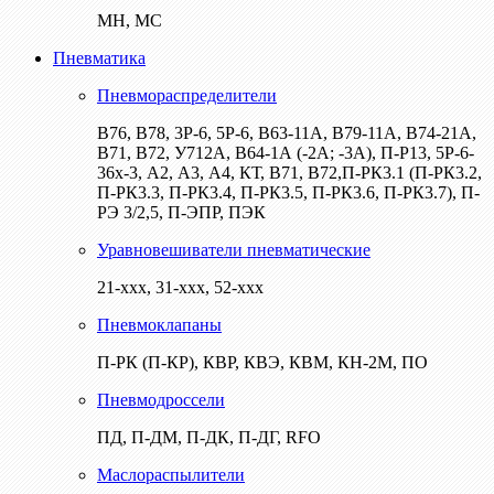
МН, МС
Пневматика
Пневмораспределители
В76, В78, 3Р-6, 5Р-6, В63-11А, В79-11А, В74-21А,
В71, В72, У712А, В64-1А (-2А; -3А), П-Р13, 5Р-6-
36х-3, А2, А3, А4, КТ, В71, В72,П-РК3.1 (П-РК3.2,
П-РК3.3, П-РК3.4, П-РК3.5, П-РК3.6, П-РК3.7), П-
РЭ 3/2,5, П-ЭПР, ПЭК
Уравновешиватели пневматические
21-ххх, 31-ххх, 52-ххх
Пневмоклапаны
П-РК (П-КР), КВР, КВЭ, КВМ, КН-2М, ПО
Пневмодроссели
ПД, П-ДМ, П-ДК, П-ДГ, RFO
Маслораспылители