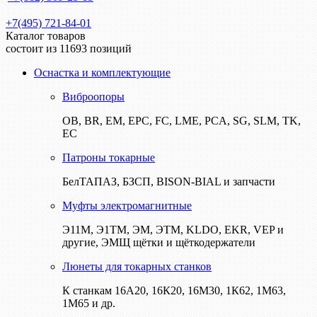
+7(495) 721-84-01
Каталог товаров
состоит из 11693 позиций
Оснастка и комплектующие
Виброопоры
ОВ, BR, EM, EPC, FC, LME, PCA, SG, SLM, TK,
EC
Патроны токарные
БелТАПАЗ, БЗСП, BISON-BIAL и запчасти
Муфты электромагнитные
Э11М, Э1ТМ, ЭМ, ЭТМ, KLDO, EKR, VEP и
другие, ЭМЩ щётки и щёткодержатели
Люнеты для токарных станков
К станкам 16А20, 16К20, 16М30, 1К62, 1М63,
1М65 и др.