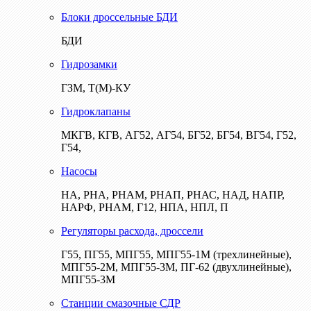
Блоки дроссельные БДИ
БДИ
Гидрозамки
ГЗМ, Т(М)-КУ
Гидроклапаны
МКГВ, КГВ, АГ52, АГ54, БГ52, БГ54, ВГ54, Г52,
Г54,
Насосы
НА, РНА, РНАМ, РНАП, РНАС, НАД, НАПР,
НАРФ, РНАМ, Г12, НПА, НПЛ, П
Регуляторы расхода, дроссели
Г55, ПГ55, МПГ55, МПГ55-1М (трехлинейные),
МПГ55-2М, МПГ55-3М, ПГ-62 (двухлинейные),
МПГ55-3М
Станции смазочные СДР