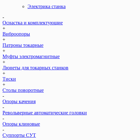
Электрика станка
-
Оснастка и комплектующие
+
Виброопоры
+
Патроны токарные
+
Муфты электромагнитные
+
Люнеты для токарных станков
+
Тиски
+
Столы поворотные
-
Опоры качения
-
Револьверные автоматические головки
-
Опоры клиновые
-
Суппорты СУТ