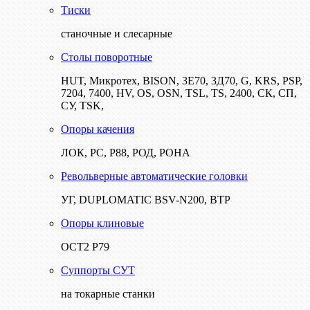
Тиски
станочные и слесарные
Столы поворотные
HUT, Микротех, BISON, 3Е70, 3Д70, G, KRS, PSP,
7204, 7400, HV, OS, OSN, TSL, TS, 2400, СК, СП,
СУ, TSK,
Опоры качения
ЛОК, РС, Р88, РОД, РОНА
Револьверные автоматические головки
УГ, DUPLOMATIC BSV-N200, ВТР
Опоры клиновые
ОСТ2 Р79
Суппорты СУТ
на токарные станки