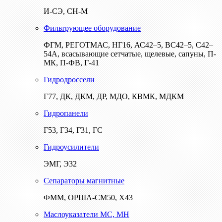
И-СЭ, СН-М
Фильтрующее оборудование
ФГМ, РЕГОТМАС, НГ16, АС42–5, ВС42–5, С42–
54А, всасывающие сетчатые, щелевые, сапуны, П-
МК, П-ФВ, Г-41
Гидродроссели
Г77, ДК, ДКМ, ДР, МДО, КВМК, МДКМ
Гидропанели
Г53, Г34, Г31, ГС
Гидроусилители
ЭМГ, Э32
Сепараторы магнитные
ФММ, ОРША-СМ50, Х43
Маслоуказатели МС, МН