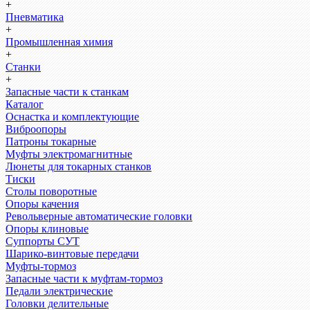
+
Пневматика
+
Промышленная химия
+
Станки
+
Запасные части к станкам
Каталог
Оснастка и комплектующие
Виброопоры
Патроны токарные
Муфты электромагнитные
Люнеты для токарных станков
Тиски
Столы поворотные
Опоры качения
Револьверные автоматические головки
Опоры клиновые
Суппорты СУТ
Шарико-винтовые передачи
Муфты-тормоз
Запасные части к муфтам-тормоз
Педали электрические
Головки делительные