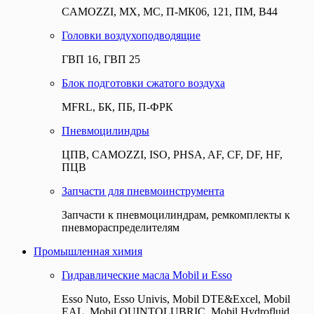
CAMOZZI, МХ, МС, П-МК06, 121, ПМ, В44
Головки воздухоподводящие
ГВП 16, ГВП 25
Блок подготовки сжатого воздуха
MFRL, БК, ПБ, П-ФРК
Пневмоцилиндры
ЦПВ, CAMOZZI, ISO, PHSA, AF, CF, DF, HF,
ПЦВ
Запчасти для пневмоинструмента
Запчасти к пневмоцилиндрам, ремкомплекты к
пневмораспределителям
Промышленная химия
Гидравлические масла Mobil и Esso
Esso Nuto, Esso Univis, Mobil DTE&Excel, Mobil
EAL, Mobil QUINTOLUBRIC, Mobil Hydrofluid,