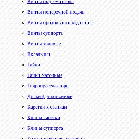
Винты подъема стола
Винты поперечной подачи
Винты продольного хода стола
Винты суппорта
Винты ходовые
Вкладыши
Гайки
Гайки маточные
Гидропреселекторы
Диски фрикционные
Каретки к станкам
Клины каретки
Клины суппорта
Колеса зубчатые, шестерни