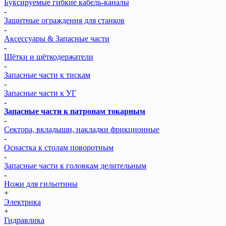
Буксируемые гибкие кабель-каналы
-
Защитные ограждения для станков
-
Аксессуары & Запасные части
-
Щётки и щёткодержатели
-
Запасные части к тискам
-
Запасные части к УГ
-
Запасные части к патронам токарным
-
Сектора, вкладыши, накладки фрикционные
-
Оснастка к столам поворотным
-
Запасные части к головкам делительным
-
Ножи для гильотины
+
Электрика
+
Гидравлика