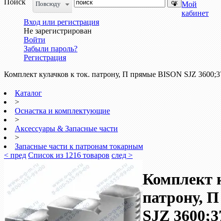
Поиск
Повсюду
Мой
кабинет
Вход или регистрация
Не зарегистрирован
Войти
Забыли пароль?
Регистрация
Комплект кулачков к ток. патрону, П прямые BISON SJZ 3600;3
Каталог
>
Оснастка и комплектующие
>
Аксессуары & Запасные части
>
Запасные части к патронам токарным
< пред
Список из 1216 товаров
след >
Комплект к
патрону, 
SJZ 3600;3