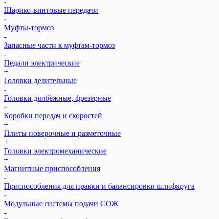
-
Шарико-винтовые передачи
-
Муфты-тормоз
-
Запасные части к муфтам-тормоз
-
Педали электрические
+
Головки делительные
-
Головки долбёжные, фрезерные
-
Коробки передач и скоростей
+
Плиты поверочные и разметочные
+
Головки электромеханические
+
Магнитные приспособления
-
Приспособления для правки и балансировки шлифкруга
-
Модульные системы подачи СОЖ
-