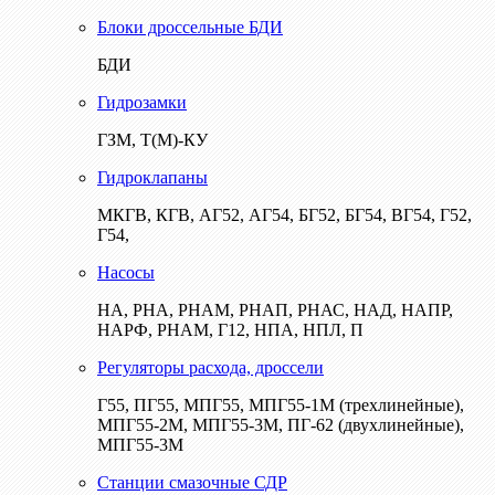
Блоки дроссельные БДИ
БДИ
Гидрозамки
ГЗМ, Т(М)-КУ
Гидроклапаны
МКГВ, КГВ, АГ52, АГ54, БГ52, БГ54, ВГ54, Г52,
Г54,
Насосы
НА, РНА, РНАМ, РНАП, РНАС, НАД, НАПР,
НАРФ, РНАМ, Г12, НПА, НПЛ, П
Регуляторы расхода, дроссели
Г55, ПГ55, МПГ55, МПГ55-1М (трехлинейные),
МПГ55-2М, МПГ55-3М, ПГ-62 (двухлинейные),
МПГ55-3М
Станции смазочные СДР