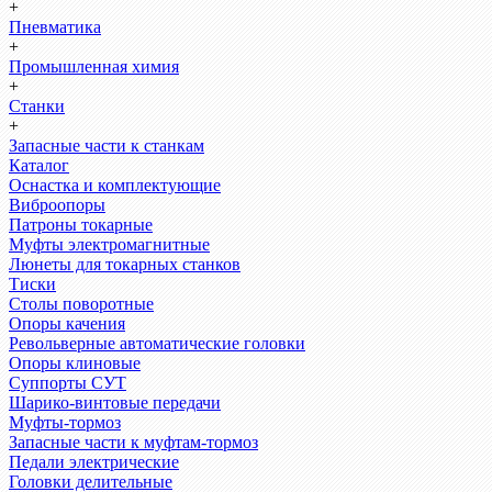
+
Пневматика
+
Промышленная химия
+
Станки
+
Запасные части к станкам
Каталог
Оснастка и комплектующие
Виброопоры
Патроны токарные
Муфты электромагнитные
Люнеты для токарных станков
Тиски
Столы поворотные
Опоры качения
Револьверные автоматические головки
Опоры клиновые
Суппорты СУТ
Шарико-винтовые передачи
Муфты-тормоз
Запасные части к муфтам-тормоз
Педали электрические
Головки делительные