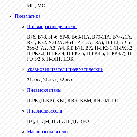
МН, МС
Пневматика
Пневмораспределители
В76, В78, 3Р-6, 5Р-6, В63-11А, В79-11А, В74-21А,
В71, В72, У712А, В64-1А (-2А; -3А), П-Р13, 5Р-6-
36х-3, А2, А3, А4, КТ, В71, В72,П-РК3.1 (П-РК3.2,
П-РК3.3, П-РК3.4, П-РК3.5, П-РК3.6, П-РК3.7), П-
РЭ 3/2,5, П-ЭПР, ПЭК
Уравновешиватели пневматические
21-ххх, 31-ххх, 52-ххх
Пневмоклапаны
П-РК (П-КР), КВР, КВЭ, КВМ, КН-2М, ПО
Пневмодроссели
ПД, П-ДМ, П-ДК, П-ДГ, RFO
Маслораспылители