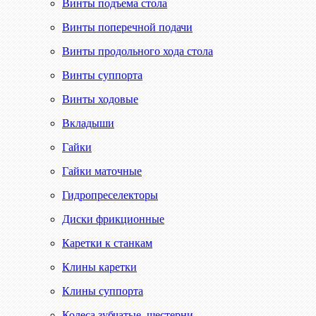
Винты подъема стола
Винты поперечной подачи
Винты продольного хода стола
Винты суппорта
Винты ходовые
Вкладыши
Гайки
Гайки маточные
Гидропреселекторы
Диски фрикционные
Каретки к станкам
Клины каретки
Клины суппорта
Колеса зубчатые, шестерни