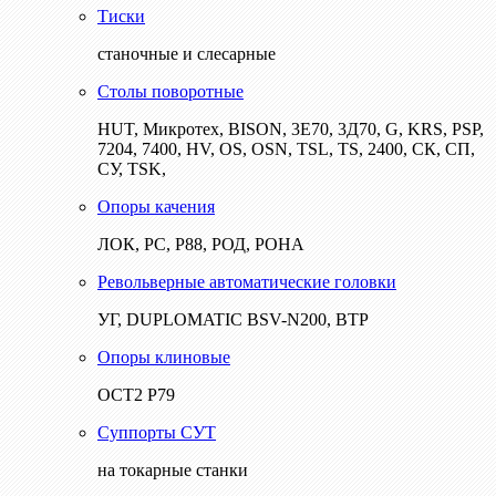
Тиски
станочные и слесарные
Столы поворотные
HUT, Микротех, BISON, 3Е70, 3Д70, G, KRS, PSP,
7204, 7400, HV, OS, OSN, TSL, TS, 2400, СК, СП,
СУ, TSK,
Опоры качения
ЛОК, РС, Р88, РОД, РОНА
Револьверные автоматические головки
УГ, DUPLOMATIC BSV-N200, ВТР
Опоры клиновые
ОСТ2 Р79
Суппорты СУТ
на токарные станки