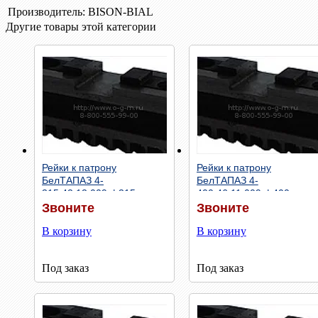
Производитель:
BISON-BIAL
Другие товары этой категории
Быстрый просмотр
Быстрый просмотр
Рейки к патрону
Рейки к патрону
БелТАПАЗ 4-
БелТАПАЗ 4-
315.42.12.009 ф315
400.46.11.009 ф400
Звоните
Звоните
В корзину
В корзину
Под заказ
Под заказ