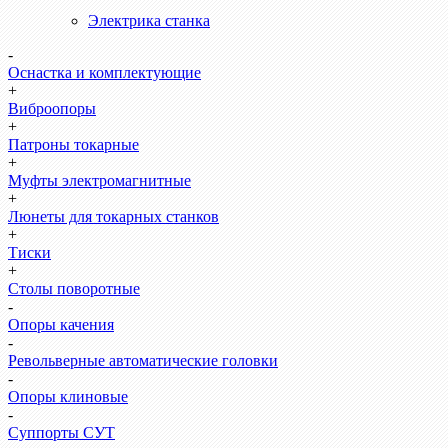
Электрика станка
-
Оснастка и комплектующие
+
Виброопоры
+
Патроны токарные
+
Муфты электромагнитные
+
Люнеты для токарных станков
+
Тиски
+
Столы поворотные
-
Опоры качения
-
Револьверные автоматические головки
-
Опоры клиновые
-
Суппорты СУТ