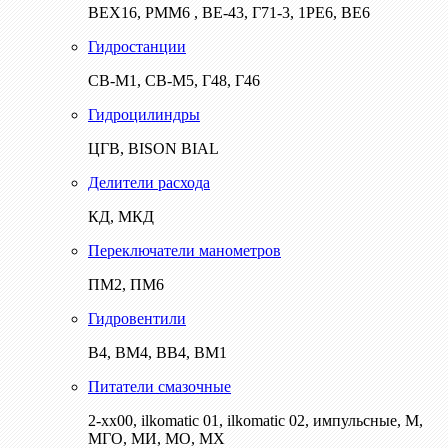
ВЕХ16, РММ6 , ВЕ-43, Г71-3, 1РЕ6, ВЕ6
Гидростанции
СВ-М1, СВ-М5, Г48, Г46
Гидроцилиндры
ЦГВ, BISON BIAL
Делители расхода
КД, МКД
Переключатели манометров
ПМ2, ПМ6
Гидровентили
В4, ВМ4, ВВ4, ВМ1
Питатели смазочные
2-хх00, ilkomatic 01, ilkomatic 02, импульсные, М,
МГО, МИ, МО, МХ