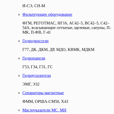
И-СЭ, СН-М
Фильтрующее оборудование
ФГМ, РЕГОТМАС, НГ16, АС42–5, ВС42–5, С42–
54А, всасывающие сетчатые, щелевые, сапуны, П-
МК, П-ФВ, Г-41
Гидродроссели
Г77, ДК, ДКМ, ДР, МДО, КВМК, МДКМ
Гидропанели
Г53, Г34, Г31, ГС
Гидроусилители
ЭМГ, Э32
Сепараторы магнитные
ФММ, ОРША-СМ50, Х43
Маслоуказатели МС, МН