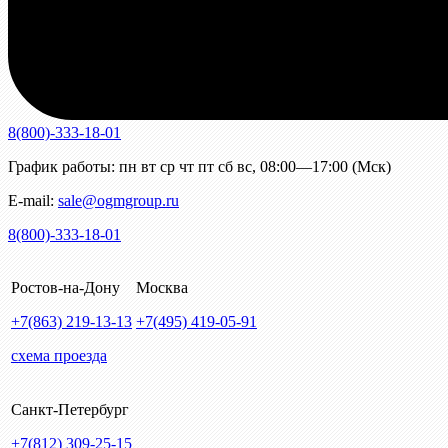
8(800)-333-18-01
График работы:
пн
вт
ср
чт
пт
сб
вс
,
08:00—17:00 (Мск)
E-mail:
sale@ogmgroup.ru
8(800)-333-18-01
Ростов-на-Дону
Москва
+7(863)
219-13-13
+7(495)
419-05-91
схема проезда
Санкт-Петербург
+7(812)
309-25-15