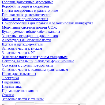
Головки долбёжные, фрезерные
Коробки передач и скоростей
Плиты поверочные и разметочные
Головки электромеханические
Магнитные приспособления
Приспособления для правки и балансировки шлифкруга
Модульные системы подачи СОЖ
Буксируемые гибкие кабель-каналы
Защитные ограждения для станков
Аксессуары & Запасные части
Щётки и щёткодержатели
Запасные части к тискам
Запасные части к УГ
Запасные части к патронам токарным
Сектора, вкладыши, накладки фрикционные
Оснастка к столам поворотным
Запасные части к головкам делительным
Ножи для гильотины
Электрика
Гидравлика
Пневматика
Промышленная химия
Станки
Запасные части к станкам