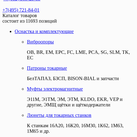
+7(495) 721-84-01
Каталог товаров
состоит из 11693 позиций
Оснастка и комплектующие
Виброопоры
ОВ, BR, EM, EPC, FC, LME, PCA, SG, SLM, TK,
EC
Патроны токарные
БелТАПАЗ, БЗСП, BISON-BIAL и запчасти
Муфты электромагнитные
Э11М, Э1ТМ, ЭМ, ЭТМ, KLDO, EKR, VEP и
другие, ЭМЩ щётки и щёткодержатели
Люнеты для токарных станков
К станкам 16А20, 16К20, 16М30, 1К62, 1М63,
1М65 и др.