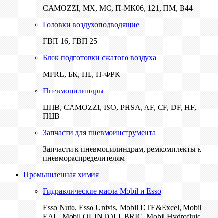
CAMOZZI, МХ, МС, П-МК06, 121, ПМ, В44
Головки воздухоподводящие
ГВП 16, ГВП 25
Блок подготовки сжатого воздуха
MFRL, БК, ПБ, П-ФРК
Пневмоцилиндры
ЦПВ, CAMOZZI, ISO, PHSA, AF, CF, DF, HF,
ПЦВ
Запчасти для пневмоинструмента
Запчасти к пневмоцилиндрам, ремкомплекты к
пневмораспределителям
Промышленная химия
Гидравлические масла Mobil и Esso
Esso Nuto, Esso Univis, Mobil DTE&Excel, Mobil
EAL, Mobil QUINTOLUBRIC, Mobil Hydrofluid,