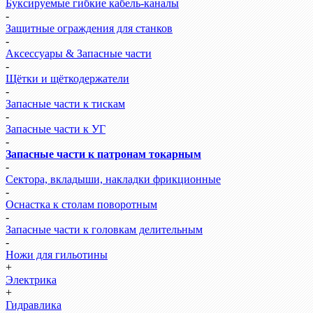
Буксируемые гибкие кабель-каналы
-
Защитные ограждения для станков
-
Аксессуары & Запасные части
-
Щётки и щёткодержатели
-
Запасные части к тискам
-
Запасные части к УГ
-
Запасные части к патронам токарным
-
Сектора, вкладыши, накладки фрикционные
-
Оснастка к столам поворотным
-
Запасные части к головкам делительным
-
Ножи для гильотины
+
Электрика
+
Гидравлика