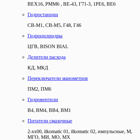
ВЕХ16, РММ6 , ВЕ-43, Г71-3, 1РЕ6, ВЕ6
Гидростанции
СВ-М1, СВ-М5, Г48, Г46
Гидроцилиндры
ЦГВ, BISON BIAL
Делители расхода
КД, МКД
Переключатели манометров
ПМ2, ПМ6
Гидровентили
В4, ВМ4, ВВ4, ВМ1
Питатели смазочные
2-хх00, ilkomatic 01, ilkomatic 02, импульсные, М,
МГО, МИ, МО, МХ