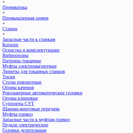
+
Пневматика
+
Промышленная химия
+
Станки
+
Запасные части к станкам
Каталог
Оснастка и комплектующие
Виброопоры
Патроны токарные
Муфты электромагнитные
Люнеты для токарных станков
Тиски
Столы поворотные
Опоры качения
Револьверные автоматические головки
Опоры клиновые
Суппорты СУТ
Шарико-винтовые передачи
Муфты-тормоз
Запасные части к муфтам-тормоз
Педали электрические
Головки делительные