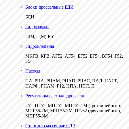
Блоки дроссельные БДИ
БДИ
Гидрозамки
ГЗМ, Т(М)-КУ
Гидроклапаны
МКГВ, КГВ, АГ52, АГ54, БГ52, БГ54, ВГ54, Г52,
Г54,
Насосы
НА, РНА, РНАМ, РНАП, РНАС, НАД, НАПР,
НАРФ, РНАМ, Г12, НПА, НПЛ, П
Регуляторы расхода, дроссели
Г55, ПГ55, МПГ55, МПГ55-1М (трехлинейные),
МПГ55-2М, МПГ55-3М, ПГ-62 (двухлинейные),
МПГ55-3М
Станции смазочные СДР