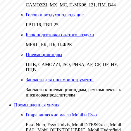
CAMOZZI, МХ, МС, П-МК06, 121, ПМ, В44
Головки воздухоподводящие
ГВП 16, ГВП 25
Блок подготовки сжатого воздуха
MFRL, БК, ПБ, П-ФРК
Пневмоцилиндры
ЦПВ, CAMOZZI, ISO, PHSA, AF, CF, DF, HF,
ПЦВ
Запчасти для пневмоинструмента
Запчасти к пневмоцилиндрам, ремкомплекты к
пневмораспределителям
Промышленная химия
Гидравлические масла Mobil и Esso
Esso Nuto, Esso Univis, Mobil DTE&Excel, Mobil
EAL, Mobil QUINTOLUBRIC, Mobil Hydrofluid,