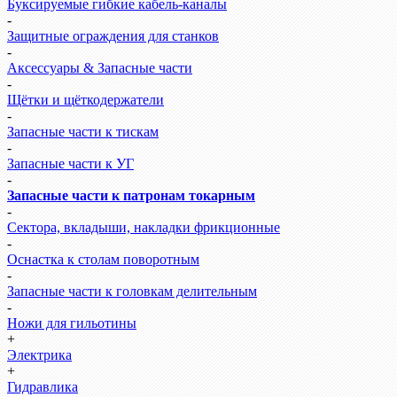
Буксируемые гибкие кабель-каналы
-
Защитные ограждения для станков
-
Аксессуары & Запасные части
-
Щётки и щёткодержатели
-
Запасные части к тискам
-
Запасные части к УГ
-
Запасные части к патронам токарным
-
Сектора, вкладыши, накладки фрикционные
-
Оснастка к столам поворотным
-
Запасные части к головкам делительным
-
Ножи для гильотины
+
Электрика
+
Гидравлика