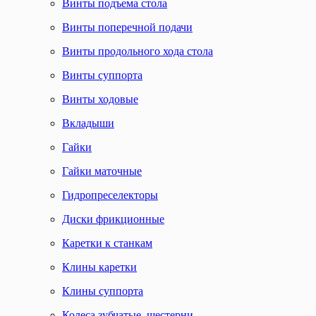
Винты подъема стола
Винты поперечной подачи
Винты продольного хода стола
Винты суппорта
Винты ходовые
Вкладыши
Гайки
Гайки маточные
Гидропреселекторы
Диски фрикционные
Каретки к станкам
Клины каретки
Клины суппорта
Колеса зубчатые, шестерни