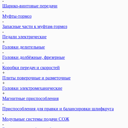
-
Шарико-винтовые передачи
-
Муфты-тормоз
-
Запасные части к муфтам-тормоз
-
Педали электрические
+
Головки делительные
-
Головки долбёжные, фрезерные
-
Коробки передач и скоростей
+
Плиты поверочные и разметочные
+
Головки электромеханические
+
Магнитные приспособления
-
Приспособления для правки и балансировки шлифкруга
-
Модульные системы подачи СОЖ
-