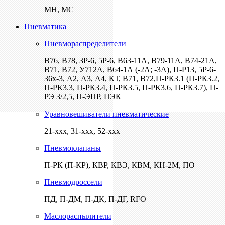
МН, МС
Пневматика
Пневмораспределители
В76, В78, 3Р-6, 5Р-6, В63-11А, В79-11А, В74-21А,
В71, В72, У712А, В64-1А (-2А; -3А), П-Р13, 5Р-6-
36х-3, А2, А3, А4, КТ, В71, В72,П-РК3.1 (П-РК3.2,
П-РК3.3, П-РК3.4, П-РК3.5, П-РК3.6, П-РК3.7), П-
РЭ 3/2,5, П-ЭПР, ПЭК
Уравновешиватели пневматические
21-ххх, 31-ххх, 52-ххх
Пневмоклапаны
П-РК (П-КР), КВР, КВЭ, КВМ, КН-2М, ПО
Пневмодроссели
ПД, П-ДМ, П-ДК, П-ДГ, RFO
Маслораспылители