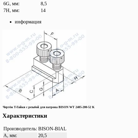
6
G, мм:
8,5
7
H, мм:
14
информация
Чертёж T-Гайки с резьбой для патрона BISON W
T
2405-200-52 K
Характеристики
Производитель:
BISON-BIAL
A, мм:
20,5