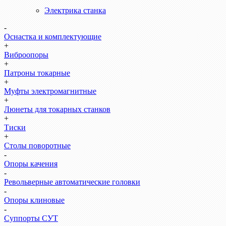
Электрика станка
-
Оснастка и комплектующие
+
Виброопоры
+
Патроны токарные
+
Муфты электромагнитные
+
Люнеты для токарных станков
+
Тиски
+
Столы поворотные
-
Опоры качения
-
Револьверные автоматические головки
-
Опоры клиновые
-
Суппорты СУТ