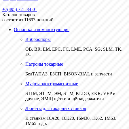
+7(495) 721-84-01
Каталог товаров
состоит из 11693 позиций
Оснастка и комплектующие
Виброопоры
ОВ, BR, EM, EPC, FC, LME, PCA, SG, SLM, TK,
EC
Патроны токарные
БелТАПАЗ, БЗСП, BISON-BIAL и запчасти
Муфты электромагнитные
Э11М, Э1ТМ, ЭМ, ЭТМ, KLDO, EKR, VEP и
другие, ЭМЩ щётки и щёткодержатели
Люнеты для токарных станков
К станкам 16А20, 16К20, 16М30, 1К62, 1М63,
1М65 и др.