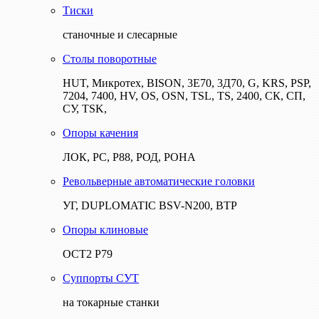
Тиски
станочные и слесарные
Столы поворотные
HUT, Микротех, BISON, 3Е70, 3Д70, G, KRS, PSP,
7204, 7400, HV, OS, OSN, TSL, TS, 2400, СК, СП,
СУ, TSK,
Опоры качения
ЛОК, РС, Р88, РОД, РОНА
Револьверные автоматические головки
УГ, DUPLOMATIC BSV-N200, ВТР
Опоры клиновые
ОСТ2 Р79
Суппорты СУТ
на токарные станки