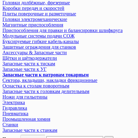
Головки долбёжные, фрезерные
Коробки передач и скоростей
Плиты поверочные и разметочные
Головки электромеханические
Магнитные приспособления
Приспособления для правки и балансировки шлифкруга
Модульные системы подачи СОЖ
Буксируемые гибкие кабель-каналы
Защитные ограждения для станков
Аксессуары & Запасные части
Щётки и щёткодержатели
Запасные части к тискам
Запасные части к УГ
Запасные части к патронам токарным
Сектора, вкладыши, накладки фрикционные
Оснастка к столам поворотным
Запасные части к головкам делительным
Ножи для гильотины
Электрика
Гидравлика
Пневматика
Промышленная химия
Станки
Запасные части к станкам