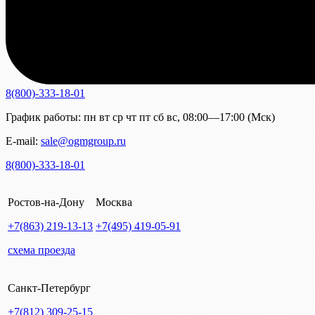
8(800)-333-18-01
График работы:
пн
вт
ср
чт
пт
сб
вс
,
08:00—17:00 (Мск)
E-mail:
sale@ogmgroup.ru
8(800)-333-18-01
Ростов-на-Дону
Москва
+7(863)
219-13-13
+7(495)
419-05-91
схема проезда
Санкт-Петербург
+7(812)
309-25-15