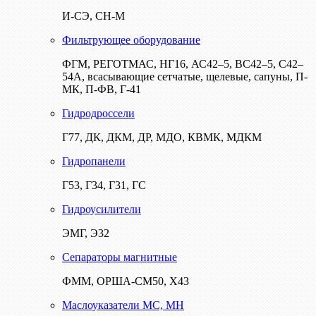
И-СЭ, СН-М
Фильтрующее оборудование
ФГМ, РЕГОТМАС, НГ16, АС42–5, ВС42–5, С42–
54А, всасывающие сетчатые, щелевые, сапуны, П-
МК, П-ФВ, Г-41
Гидродроссели
Г77, ДК, ДКМ, ДР, МДО, КВМК, МДКМ
Гидропанели
Г53, Г34, Г31, ГС
Гидроусилители
ЭМГ, Э32
Сепараторы магнитные
ФММ, ОРША-СМ50, Х43
Маслоуказатели МС, МН