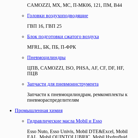
CAMOZZI, МХ, МС, П-МК06, 121, ПМ, В44
Головки воздухоподводящие
ГВП 16, ГВП 25
Блок подготовки сжатого воздуха
MFRL, БК, ПБ, П-ФРК
Пневмоцилиндры
ЦПВ, CAMOZZI, ISO, PHSA, AF, CF, DF, HF,
ПЦВ
Запчасти для пневмоинструмента
Запчасти к пневмоцилиндрам, ремкомплекты к
пневмораспределителям
Промышленная химия
Гидравлические масла Mobil и Esso
Esso Nuto, Esso Univis, Mobil DTE&Excel, Mobil
EAL, Mobil QUINTOLUBRIC, Mobil Hydrofluid,