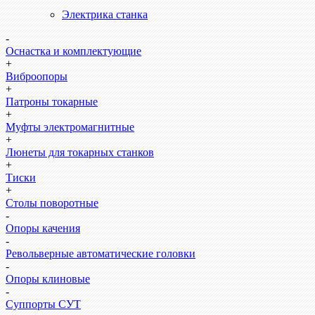
Электрика станка
-
Оснастка и комплектующие
+
Виброопоры
+
Патроны токарные
+
Муфты электромагнитные
+
Люнеты для токарных станков
+
Тиски
+
Столы поворотные
-
Опоры качения
-
Револьверные автоматические головки
-
Опоры клиновые
-
Суппорты СУТ