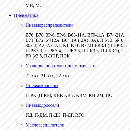
МН, МС
Пневматика
Пневмораспределители
В76, В78, 3Р-6, 5Р-6, В63-11А, В79-11А, В74-21А,
В71, В72, У712А, В64-1А (-2А; -3А), П-Р13, 5Р-6-
36х-3, А2, А3, А4, КТ, В71, В72,П-РК3.1 (П-РК3.2,
П-РК3.3, П-РК3.4, П-РК3.5, П-РК3.6, П-РК3.7), П-
РЭ 3/2,5, П-ЭПР, ПЭК
Уравновешиватели пневматические
21-ххх, 31-ххх, 52-ххх
Пневмоклапаны
П-РК (П-КР), КВР, КВЭ, КВМ, КН-2М, ПО
Пневмодроссели
ПД, П-ДМ, П-ДК, П-ДГ, RFO
Маслораспылители