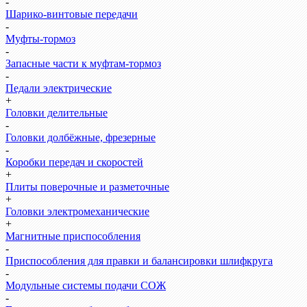
-
Шарико-винтовые передачи
-
Муфты-тормоз
-
Запасные части к муфтам-тормоз
-
Педали электрические
+
Головки делительные
-
Головки долбёжные, фрезерные
-
Коробки передач и скоростей
+
Плиты поверочные и разметочные
+
Головки электромеханические
+
Магнитные приспособления
-
Приспособления для правки и балансировки шлифкруга
-
Модульные системы подачи СОЖ
-