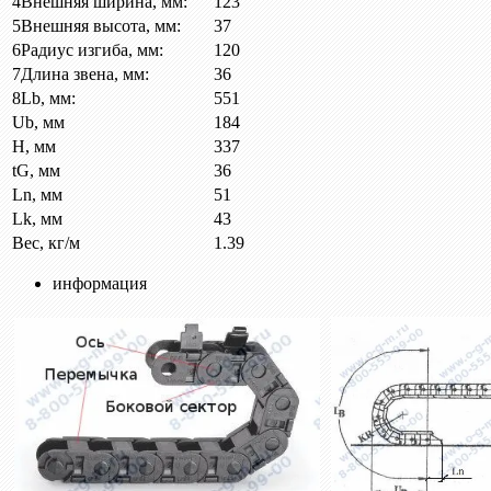
4
Внешняя ширина, мм:
123
5
Внешняя высота, мм:
37
6
Радиус изгиба, мм:
120
7
Длина звена, мм:
36
8
Lb, мм:
551
Ub, мм
184
H, мм
337
tG, мм
36
Ln, мм
51
Lk, мм
43
Вес, кг/м
1.39
информация