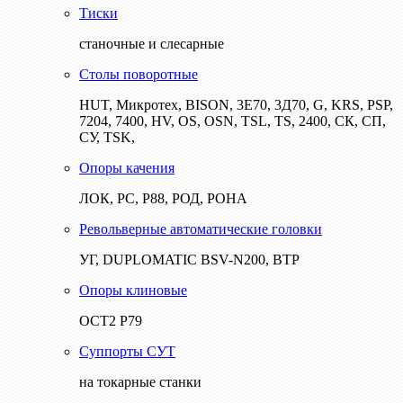
Тиски
станочные и слесарные
Столы поворотные
HUT, Микротех, BISON, 3Е70, 3Д70, G, KRS, PSP,
7204, 7400, HV, OS, OSN, TSL, TS, 2400, СК, СП,
СУ, TSK,
Опоры качения
ЛОК, РС, Р88, РОД, РОНА
Револьверные автоматические головки
УГ, DUPLOMATIC BSV-N200, ВТР
Опоры клиновые
ОСТ2 Р79
Суппорты СУТ
на токарные станки