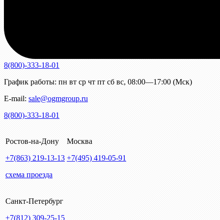
8(800)-333-18-01
График работы:
пн
вт
ср
чт
пт
сб
вс
,
08:00—17:00 (Мск)
E-mail:
sale@ogmgroup.ru
8(800)-333-18-01
Ростов-на-Дону
Москва
+7(863)
219-13-13
+7(495)
419-05-91
схема проезда
Санкт-Петербург
+7(812)
309-25-15