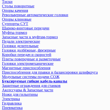
Тиски
Столы поворотные
Опоры качения
Револьверные автоматические головки
Опоры клиновые
Суппорты СУТ
Шарико-винтовые передачи
Муфты-тормоз
Запасные части к муфтам-тормоз
Педали электрические
Головки делительные
Головки долбёжные, фрезерные
Коробки передач и скоростей
Плиты поверочные и разметочные
Головки электромеханические
Магнитные приспособления
Приспособления для правки и балансировки шлифкруга
Модульные системы подачи СОЖ
Буксируемые гибкие кабель-каналы
Защитные ограждения для станков
Аксессуары & Запасные части
Ножи для гильотины
Электрика
Гидравлика
Пневматика