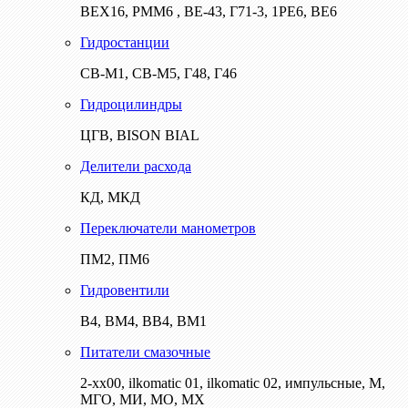
ВЕХ16, РММ6 , ВЕ-43, Г71-3, 1РЕ6, ВЕ6
Гидростанции
СВ-М1, СВ-М5, Г48, Г46
Гидроцилиндры
ЦГВ, BISON BIAL
Делители расхода
КД, МКД
Переключатели манометров
ПМ2, ПМ6
Гидровентили
В4, ВМ4, ВВ4, ВМ1
Питатели смазочные
2-хх00, ilkomatic 01, ilkomatic 02, импульсные, М,
МГО, МИ, МО, МХ