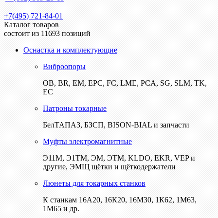
+7(495) 721-84-01
Каталог товаров
состоит из 11693 позиций
Оснастка и комплектующие
Виброопоры
ОВ, BR, EM, EPC, FC, LME, PCA, SG, SLM, TK,
EC
Патроны токарные
БелТАПАЗ, БЗСП, BISON-BIAL и запчасти
Муфты электромагнитные
Э11М, Э1ТМ, ЭМ, ЭТМ, KLDO, EKR, VEP и
другие, ЭМЩ щётки и щёткодержатели
Люнеты для токарных станков
К станкам 16А20, 16К20, 16М30, 1К62, 1М63,
1М65 и др.