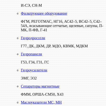
И-СЭ, СН-М
Фильтрующее оборудование
ФГМ, РЕГОТМАС, НГ16, АС42–5, ВС42–5, С42–
54А, всасывающие сетчатые, щелевые, сапуны, П-
МК, П-ФВ, Г-41
Гидродроссели
Г77, ДК, ДКМ, ДР, МДО, КВМК, МДКМ
Гидропанели
Г53, Г34, Г31, ГС
Гидроусилители
ЭМГ, Э32
Сепараторы магнитные
ФММ, ОРША-СМ50, Х43
Маслоуказатели МС, МН