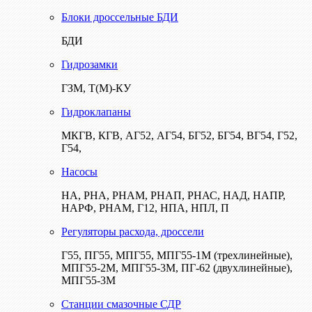
Блоки дроссельные БДИ
БДИ
Гидрозамки
ГЗМ, Т(М)-КУ
Гидроклапаны
МКГВ, КГВ, АГ52, АГ54, БГ52, БГ54, ВГ54, Г52,
Г54,
Насосы
НА, РНА, РНАМ, РНАП, РНАС, НАД, НАПР,
НАРФ, РНАМ, Г12, НПА, НПЛ, П
Регуляторы расхода, дроссели
Г55, ПГ55, МПГ55, МПГ55-1М (трехлинейные),
МПГ55-2М, МПГ55-3М, ПГ-62 (двухлинейные),
МПГ55-3М
Станции смазочные СДР