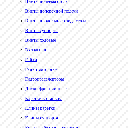
Винты подъема стола
Винты поперечной подачи
Винты продольного хода стола
Винты суппорта
Винты ходовые
Вкладыши
Гайки
Гайки маточные
Гидропреселекторы
Диски фрикционные
Каретки к станкам
Клины каретки
Клины суппорта
Колеса зубчатые, шестерни