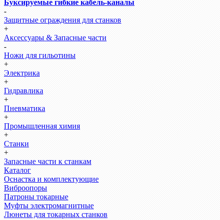
Буксируемые гибкие кабель-каналы
-
Защитные ограждения для станков
+
Аксессуары & Запасные части
-
Ножи для гильотины
+
Электрика
+
Гидравлика
+
Пневматика
+
Промышленная химия
+
Станки
+
Запасные части к станкам
Каталог
Оснастка и комплектующие
Виброопоры
Патроны токарные
Муфты электромагнитные
Люнеты для токарных станков