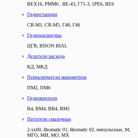
ВЕХ16, РММ6 , ВЕ-43, Г71-3, 1РЕ6, ВЕ6
Гидростанции
СВ-М1, СВ-М5, Г48, Г46
Гидроцилиндры
ЦГВ, BISON BIAL
Делители расхода
КД, МКД
Переключатели манометров
ПМ2, ПМ6
Гидровентили
В4, ВМ4, ВВ4, ВМ1
Питатели смазочные
2-хх00, ilkomatic 01, ilkomatic 02, импульсные, М,
МГО, МИ, МО, МХ