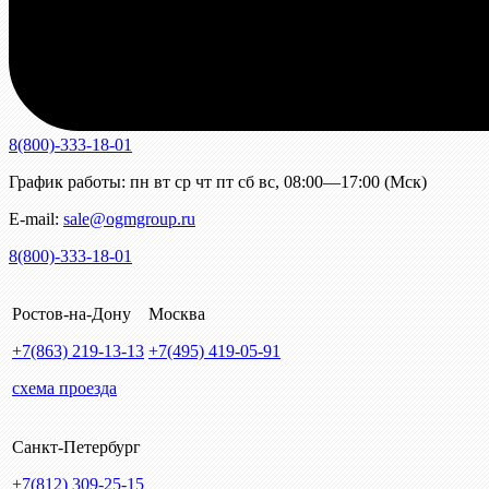
8(800)-333-18-01
График работы:
пн
вт
ср
чт
пт
сб
вс
,
08:00—17:00 (Мск)
E-mail:
sale@ogmgroup.ru
8(800)-333-18-01
Ростов-на-Дону
Москва
+7(863)
219-13-13
+7(495)
419-05-91
схема проезда
Санкт-Петербург
+7(812)
309-25-15