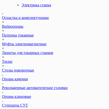
Электрика станка
-
Оснастка и комплектующие
+
Виброопоры
+
Патроны токарные
+
Муфты электромагнитные
+
Люнеты для токарных станков
+
Тиски
+
Столы поворотные
-
Опоры качения
-
Револьверные автоматические головки
-
Опоры клиновые
-
Суппорты СУТ