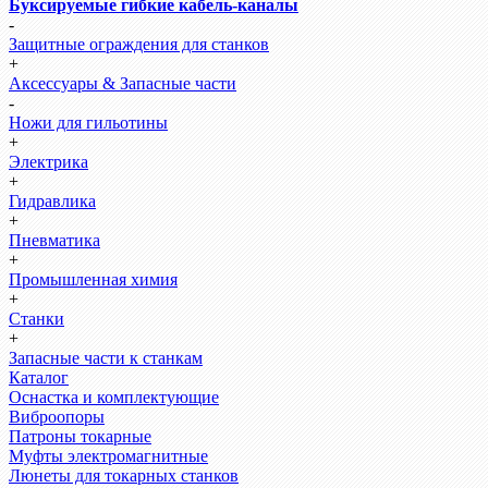
Буксируемые гибкие кабель-каналы
-
Защитные ограждения для станков
+
Аксессуары & Запасные части
-
Ножи для гильотины
+
Электрика
+
Гидравлика
+
Пневматика
+
Промышленная химия
+
Станки
+
Запасные части к станкам
Каталог
Оснастка и комплектующие
Виброопоры
Патроны токарные
Муфты электромагнитные
Люнеты для токарных станков