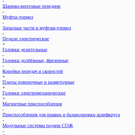
-
Шарико-винтовые передачи
-
Муфты-тормоз
-
Запасные части к муфтам-тормоз
-
Педали электрические
+
Головки делительные
-
Головки долбёжные, фрезерные
-
Коробки передач и скоростей
+
Плиты поверочные и разметочные
+
Головки электромеханические
+
Магнитные приспособления
-
Приспособления для правки и балансировки шлифкруга
-
Модульные системы подачи СОЖ
-