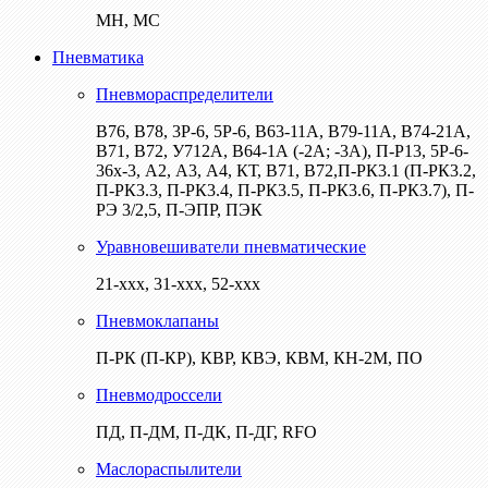
МН, МС
Пневматика
Пневмораспределители
В76, В78, 3Р-6, 5Р-6, В63-11А, В79-11А, В74-21А,
В71, В72, У712А, В64-1А (-2А; -3А), П-Р13, 5Р-6-
36х-3, А2, А3, А4, КТ, В71, В72,П-РК3.1 (П-РК3.2,
П-РК3.3, П-РК3.4, П-РК3.5, П-РК3.6, П-РК3.7), П-
РЭ 3/2,5, П-ЭПР, ПЭК
Уравновешиватели пневматические
21-ххх, 31-ххх, 52-ххх
Пневмоклапаны
П-РК (П-КР), КВР, КВЭ, КВМ, КН-2М, ПО
Пневмодроссели
ПД, П-ДМ, П-ДК, П-ДГ, RFO
Маслораспылители