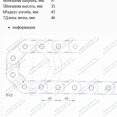
4
Внешняя ширина, мм:
97
5
Внешняя высота, мм:
35
6
Радиус изгиба, мм:
45
7
Длина звена, мм:
46
информация