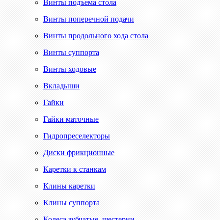
Винты подъема стола
Винты поперечной подачи
Винты продольного хода стола
Винты суппорта
Винты ходовые
Вкладыши
Гайки
Гайки маточные
Гидропреселекторы
Диски фрикционные
Каретки к станкам
Клины каретки
Клины суппорта
Колеса зубчатые, шестерни