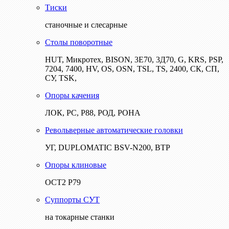
Тиски
станочные и слесарные
Столы поворотные
HUT, Микротех, BISON, 3Е70, 3Д70, G, KRS, PSP,
7204, 7400, HV, OS, OSN, TSL, TS, 2400, СК, СП,
СУ, TSK,
Опоры качения
ЛОК, РС, Р88, РОД, РОНА
Револьверные автоматические головки
УГ, DUPLOMATIC BSV-N200, ВТР
Опоры клиновые
ОСТ2 Р79
Суппорты СУТ
на токарные станки