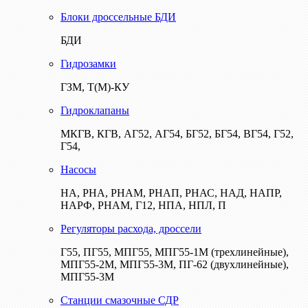
Блоки дроссельные БДИ
БДИ
Гидрозамки
ГЗМ, Т(М)-КУ
Гидроклапаны
МКГВ, КГВ, АГ52, АГ54, БГ52, БГ54, ВГ54, Г52,
Г54,
Насосы
НА, РНА, РНАМ, РНАП, РНАС, НАД, НАПР,
НАРФ, РНАМ, Г12, НПА, НПЛ, П
Регуляторы расхода, дроссели
Г55, ПГ55, МПГ55, МПГ55-1М (трехлинейные),
МПГ55-2М, МПГ55-3М, ПГ-62 (двухлинейные),
МПГ55-3М
Станции смазочные СДР