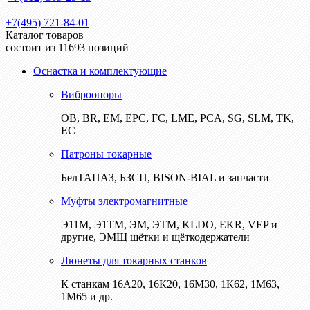
+7(495) 721-84-01
Каталог товаров
состоит из 11693 позиций
Оснастка и комплектующие
Виброопоры
ОВ, BR, EM, EPC, FC, LME, PCA, SG, SLM, TK,
EC
Патроны токарные
БелТАПАЗ, БЗСП, BISON-BIAL и запчасти
Муфты электромагнитные
Э11М, Э1ТМ, ЭМ, ЭТМ, KLDO, EKR, VEP и
другие, ЭМЩ щётки и щёткодержатели
Люнеты для токарных станков
К станкам 16А20, 16К20, 16М30, 1К62, 1М63,
1М65 и др.