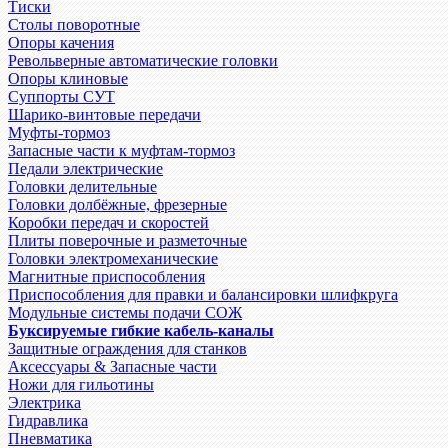
Тиски
Столы поворотные
Опоры качения
Револьверные автоматические головки
Опоры клиновые
Суппорты СУТ
Шарико-винтовые передачи
Муфты-тормоз
Запасные части к муфтам-тормоз
Педали электрические
Головки делительные
Головки долбёжные, фрезерные
Коробки передач и скоростей
Плиты поверочные и разметочные
Головки электромеханические
Магнитные приспособления
Приспособления для правки и балансировки шлифкруга
Модульные системы подачи СОЖ
Буксируемые гибкие кабель-каналы
Защитные ограждения для станков
Аксессуары & Запасные части
Ножи для гильотины
Электрика
Гидравлика
Пневматика