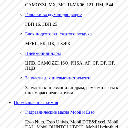
CAMOZZI, МХ, МС, П-МК06, 121, ПМ, В44
Головки воздухоподводящие
ГВП 16, ГВП 25
Блок подготовки сжатого воздуха
MFRL, БК, ПБ, П-ФРК
Пневмоцилиндры
ЦПВ, CAMOZZI, ISO, PHSA, AF, CF, DF, HF,
ПЦВ
Запчасти для пневмоинструмента
Запчасти к пневмоцилиндрам, ремкомплекты к
пневмораспределителям
Промышленная химия
Гидравлические масла Mobil и Esso
Esso Nuto, Esso Univis, Mobil DTE&Excel, Mobil
EAL, Mobil QUINTOLUBRIC, Mobil Hydrofluid,