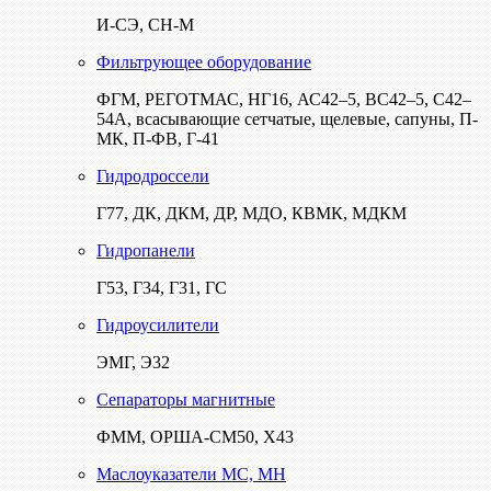
И-СЭ, СН-М
Фильтрующее оборудование
ФГМ, РЕГОТМАС, НГ16, АС42–5, ВС42–5, С42–
54А, всасывающие сетчатые, щелевые, сапуны, П-
МК, П-ФВ, Г-41
Гидродроссели
Г77, ДК, ДКМ, ДР, МДО, КВМК, МДКМ
Гидропанели
Г53, Г34, Г31, ГС
Гидроусилители
ЭМГ, Э32
Сепараторы магнитные
ФММ, ОРША-СМ50, Х43
Маслоуказатели МС, МН