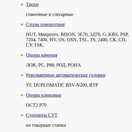
Тиски
станочные и слесарные
Столы поворотные
HUT, Микротех, BISON, 3Е70, 3Д70, G, KRS, PSP,
7204, 7400, HV, OS, OSN, TSL, TS, 2400, СК, СП,
СУ, TSK,
Опоры качения
ЛОК, РС, Р88, РОД, РОНА
Револьверные автоматические головки
УГ, DUPLOMATIC BSV-N200, ВТР
Опоры клиновые
ОСТ2 Р79
Суппорты СУТ
на токарные станки