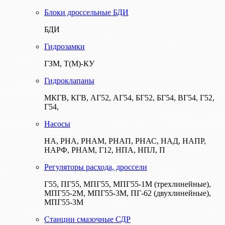
Блоки дроссельные БДИ
БДИ
Гидрозамки
ГЗМ, Т(М)-КУ
Гидроклапаны
МКГВ, КГВ, АГ52, АГ54, БГ52, БГ54, ВГ54, Г52,
Г54,
Насосы
НА, РНА, РНАМ, РНАП, РНАС, НАД, НАПР,
НАРФ, РНАМ, Г12, НПА, НПЛ, П
Регуляторы расхода, дроссели
Г55, ПГ55, МПГ55, МПГ55-1М (трехлинейные),
МПГ55-2М, МПГ55-3М, ПГ-62 (двухлинейные),
МПГ55-3М
Станции смазочные СДР