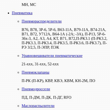
МН, МС
Пневматика
Пневмораспределители
В76, В78, 3Р-6, 5Р-6, В63-11А, В79-11А, В74-21А,
В71, В72, У712А, В64-1А (-2А; -3А), П-Р13, 5Р-6-
36х-3, А2, А3, А4, КТ, В71, В72,П-РК3.1 (П-РК3.2,
П-РК3.3, П-РК3.4, П-РК3.5, П-РК3.6, П-РК3.7), П-
РЭ 3/2,5, П-ЭПР, ПЭК
Уравновешиватели пневматические
21-ххх, 31-ххх, 52-ххх
Пневмоклапаны
П-РК (П-КР), КВР, КВЭ, КВМ, КН-2М, ПО
Пневмодроссели
ПД, П-ДМ, П-ДК, П-ДГ, RFO
Маслораспылители