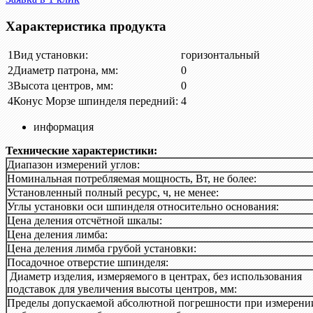
Характеристика продукта
1
Вид установки:
горизонтальный
2
Диаметр патрона, мм:
0
3
Высота центров, мм:
0
4
Конус Морзе шпинделя передний:
4
информация
Технические характеристики:
Диапазон измерений углов:
Номинальная потребляемая мощность, Вт, не более:
Установленный полный ресурс, ч, не менее:
Углы установки оси шпинделя относительно основания:
Цена деления отсчётной шкалы:
Цена деления лимба:
Цена деления лимба грубой установки:
Посадочное отверстие шпинделя:
Диаметр изделия, измеряемого в центрах, без использования
подставок для увеличения высоты центров, мм:
Пределы допускаемой абсолютной погрешности при измерени