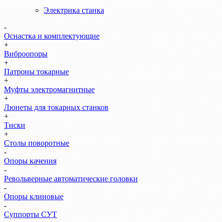
Электрика станка
-
Оснастка и комплектующие
+
Виброопоры
+
Патроны токарные
+
Муфты электромагнитные
+
Люнеты для токарных станков
+
Тиски
+
Столы поворотные
-
Опоры качения
-
Револьверные автоматические головки
-
Опоры клиновые
-
Суппорты СУТ