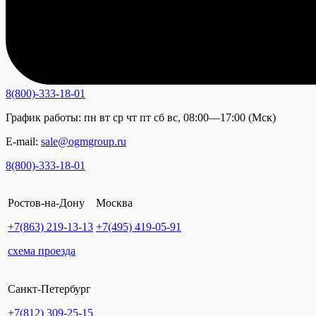
8(800)-333-18-01
График работы:
пн
вт
ср
чт
пт
сб
вс
,
08:00—17:00 (Мск)
E-mail:
sale@ogmgroup.ru
8(800)-333-18-01
Ростов-на-Дону
Москва
+7(863)
219-13-13
+7(495)
419-05-91
схема проезда
Санкт-Петербург
+7(812)
309-25-15