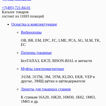
+7(495) 721-84-01
Каталог товаров
состоит из 11693 позиций
Оснастка и комплектующие
Виброопоры
ОВ, BR, EM, EPC, FC, LME, PCA, SG, SLM, TK,
EC
Патроны токарные
БелТАПАЗ, БЗСП, BISON-BIAL и запчасти
Муфты электромагнитные
Э11М, Э1ТМ, ЭМ, ЭТМ, KLDO, EKR, VEP и
другие, ЭМЩ щётки и щёткодержатели
Люнеты для токарных станков
К станкам 16А20, 16К20, 16М30, 1К62, 1М63,
1М65 и др.