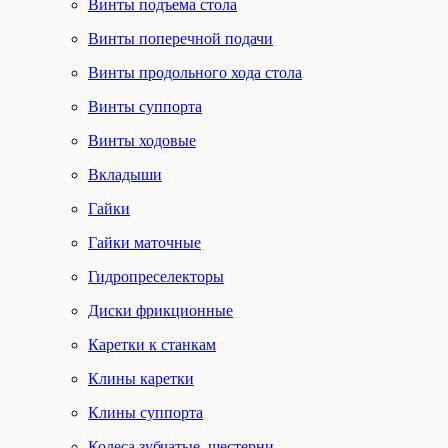
Винты подъема стола
Винты поперечной подачи
Винты продольного хода стола
Винты суппорта
Винты ходовые
Вкладыши
Гайки
Гайки маточные
Гидропреселекторы
Диски фрикционные
Каретки к станкам
Клины каретки
Клины суппорта
Колеса зубчатые, шестерни