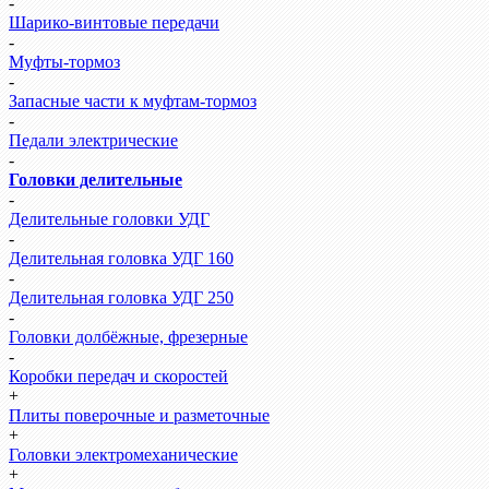
-
Шарико-винтовые передачи
-
Муфты-тормоз
-
Запасные части к муфтам-тормоз
-
Педали электрические
-
Головки делительные
-
Делительные головки УДГ
-
Делительная головка УДГ 160
-
Делительная головка УДГ 250
-
Головки долбёжные, фрезерные
-
Коробки передач и скоростей
+
Плиты поверочные и разметочные
+
Головки электромеханические
+