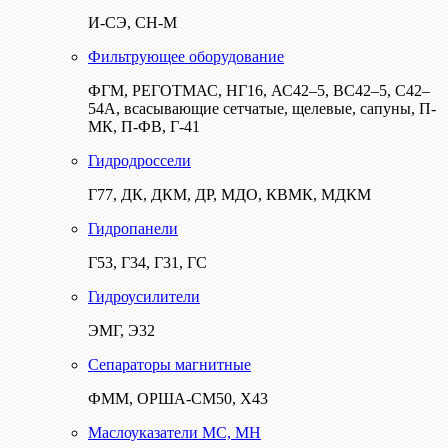
И-СЭ, СН-М
Фильтрующее оборудование
ФГМ, РЕГОТМАС, НГ16, АС42–5, ВС42–5, С42–
54А, всасывающие сетчатые, щелевые, сапуны, П-
МК, П-ФВ, Г-41
Гидродроссели
Г77, ДК, ДКМ, ДР, МДО, КВМК, МДКМ
Гидропанели
Г53, Г34, Г31, ГС
Гидроусилители
ЭМГ, Э32
Сепараторы магнитные
ФММ, ОРША-СМ50, Х43
Маслоуказатели МС, МН