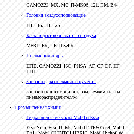
CAMOZZI, МХ, МС, П-МК06, 121, ПМ, В44
Головки воздухоподводящие
ГВП 16, ГВП 25
Блок подготовки сжатого воздуха
MFRL, БК, ПБ, П-ФРК
Пневмоцилиндры
ЦПВ, CAMOZZI, ISO, PHSA, AF, CF, DF, HF,
ПЦВ
Запчасти для пневмоинструмента
Запчасти к пневмоцилиндрам, ремкомплекты к
пневмораспределителям
Промышленная химия
Гидравлические масла Mobil и Esso
Esso Nuto, Esso Univis, Mobil DTE&Excel, Mobil
EAL, Mobil QUINTOLUBRIC, Mobil Hydrofluid,