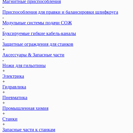
Магнитные приспособления
-
Приспособления для правки и балансировки шлифкруга
-
Модульные системы подачи СОЖ
-
Буксируемые гибкие кабель-каналы
-
Защитные ограждения для станков
+
Аксессуары & Запасные части
-
Ножи для гильотины
+
Электрика
+
Гидравлика
+
Пневматика
+
Промышленная химия
+
Станки
+
Запасные части к станкам