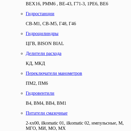
ВЕХ16, РММ6 , ВЕ-43, Г71-3, 1РЕ6, ВЕ6
Гидростанции
СВ-М1, СВ-М5, Г48, Г46
Гидроцилиндры
ЦГВ, BISON BIAL
Делители расхода
КД, МКД
Переключатели манометров
ПМ2, ПМ6
Гидровентили
В4, ВМ4, ВВ4, ВМ1
Питатели смазочные
2-хх00, ilkomatic 01, ilkomatic 02, импульсные, М,
МГО, МИ, МО, МХ