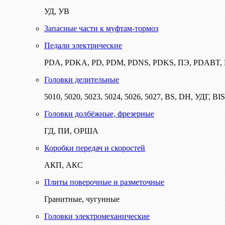
УД, УВ
Запасные части к муфтам-тормоз
Педали электрические
PDA, PDKA, PD, PDM, PDNS, PDKS, ПЭ, PDABT
Головки делительные
5010, 5020, 5023, 5024, 5026, 5027, BS, DH, УДГ, BI
Головки долбёжные, фрезерные
ГД, ПИ, ОРША
Коробки передач и скоростей
АКП, АКС
Плиты поверочные и разметочные
Гранитные, чугунные
Головки электромеханические