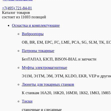
+7(495) 721-84-01
Каталог товаров
состоит из 11693 позиций
Оснастка и комплектующие
Виброопоры
ОВ, BR, EM, EPC, FC, LME, PCA, SG, SLM, TK, E
Патроны токарные
БелТАПАЗ, БЗСП, BISON-BIAL и запчасти
Муфты электромагнитные
Э11М, Э1ТМ, ЭМ, ЭТМ, KLDO, EKR, VEP и други
Люнеты для токарных станков
К станкам 16А20, 16К20, 16М30, 1К62, 1М63, 1М65 
Тиски
станочные и слесарные