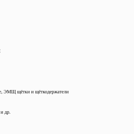
C
е, ЭМЩ щётки и щёткодержатели
и др.