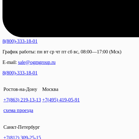
8(800)-333-18-01
График работы:
пн
вт
ср
чт
пт
сб
вс
,
08:00—17:00 (Мск)
E-mail:
sale@ogmgroup.ru
8(800)-333-18-01
Ростов-на-Дону
Москва
+7(863)
219-13-13
+7(495)
419-05-91
схема проезда
Санкт-Петербург
+7(812)
309-25-15