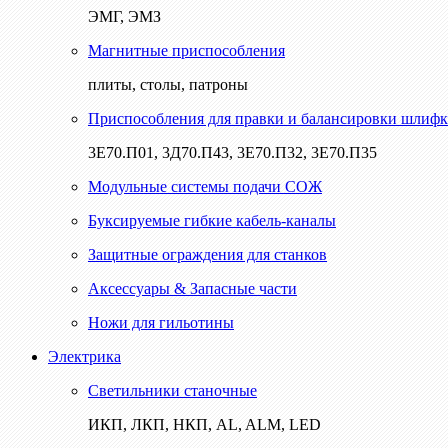
ЭМГ, ЭМЗ
Магнитные приспособления
плиты, столы, патроны
Приспособления для правки и балансировки шлифк
3Е70.П01, 3Д70.П43, 3Е70.П32, 3Е70.П35
Модульные системы подачи СОЖ
Буксируемые гибкие кабель-каналы
Защитные ограждения для станков
Аксессуары & Запасные части
Ножи для гильотины
Электрика
Светильники станочные
ИКП, ЛКП, НКП, AL, ALM, LED