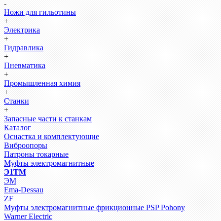
-
Ножи для гильотины
+
Электрика
+
Гидравлика
+
Пневматика
+
Промышленная химия
+
Станки
+
Запасные части к станкам
Каталог
Оснастка и комплектующие
Виброопоры
Патроны токарные
Муфты электромагнитные
Э1ТМ
ЭМ
Ema-Dessau
ZF
Муфты электромагнитные фрикционные PSP Pohony
Warner Electric