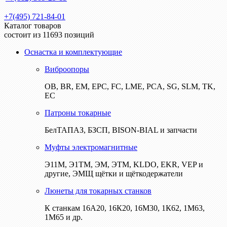
+7(495) 721-84-01
Каталог товаров
состоит из 11693 позиций
Оснастка и комплектующие
Виброопоры
ОВ, BR, EM, EPC, FC, LME, PCA, SG, SLM, TK,
EC
Патроны токарные
БелТАПАЗ, БЗСП, BISON-BIAL и запчасти
Муфты электромагнитные
Э11М, Э1ТМ, ЭМ, ЭТМ, KLDO, EKR, VEP и
другие, ЭМЩ щётки и щёткодержатели
Люнеты для токарных станков
К станкам 16А20, 16К20, 16М30, 1К62, 1М63,
1М65 и др.