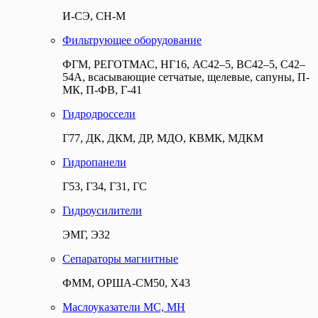
И-СЭ, СН-М
Фильтрующее оборудование
ФГМ, РЕГОТМАС, НГ16, АС42–5, ВС42–5, С42–
54А, всасывающие сетчатые, щелевые, сапуны, П-
МК, П-ФВ, Г-41
Гидродроссели
Г77, ДК, ДКМ, ДР, МДО, КВМК, МДКМ
Гидропанели
Г53, Г34, Г31, ГС
Гидроусилители
ЭМГ, Э32
Сепараторы магнитные
ФММ, ОРША-СМ50, Х43
Маслоуказатели МС, МН