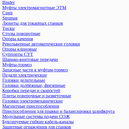
Binder
Муфты электромагнитные ЭТМ
Cugir
Stromag
Люнеты для токарных станков
Тиски
Столы поворотные
Опоры качения
Револьверные автоматические головки
Опоры клиновые
Суппорты СУТ
Шарико-винтовые передачи
Муфты-тормоз
Запасные части к муфтам-тормоз
Педали электрические
Головки делительные
Головки долбёжные, фрезерные
Коробки передач и скоростей
Плиты поверочные и разметочные
Головки электромеханические
Магнитные приспособления
Приспособления для правки и балансировки шлифкруга
Модульные системы подачи СОЖ
Буксируемые гибкие кабель-каналы
Защитные ограждения для станков