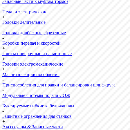
Запасные части к муфтам-тормоз
-
Педали электрические
+
Головки делительные
-
Головки долбёжные, фрезерные
-
Коробки передач и скоростей
+
Плиты поверочные и разметочные
+
Головки электромеханические
+
Магнитные приспособления
-
Приспособления для правки и балансировки шлифкруга
-
Модульные системы подачи СОЖ
-
Буксируемые гибкие кабель-каналы
-
Защитные ограждения для станков
+
Аксессуары & Запасные части