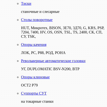
Тиски
станочные и слесарные
Столы поворотные
HUT, Микротех, BISON, 3Е70, 3Д70, G, KRS, PSP,
7204, 7400, HV, OS, OSN, TSL, TS, 2400, СК, СП,
СУ, TSK,
Опоры качения
ЛОК, РС, Р88, РОД, РОНА
Револьверные автоматические головки
УГ, DUPLOMATIC BSV-N200, ВТР
Опоры клиновые
ОСТ2 Р79
Суппорты СУТ
на токарные станки